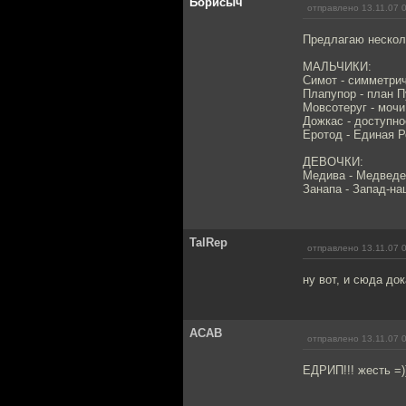
Борисыч
отправлено 13.11.07 
Предлагаю несколь
МАЛЬЧИКИ:
Симот - симметри
Плапупор - план П
Мовсотеруг - мочи
Дожкас - доступн
Еротод - Единая Р
ДЕВОЧКИ:
Медива - Медведе
Занапа - Запад-на
TalRep
отправлено 13.11.07 
ну вот, и сюда до
ACAB
отправлено 13.11.07 
ЕДРИП!!! жесть =)