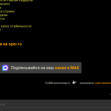
мечты Рамзан Кадыров
начало
а
ка страны
оризм
сти
 залог стабильности
!
 на oper.ru
Подписывайся на наш
канал в MAX
Goblin рекомендует
заказывать
одностранич
09:32