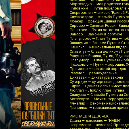
Моргозедир — мои родители гол
Пуповжим — Путин поцеловал в 
Спервозглип — список "Единой Р
Спузавозрос — спасибо Путину з
Фракер — фракция Единая Росси
Сиросер — Сильная Россия-Едина
Понатрес — Путин остается на т
Завсор — Замочим в сортире
Плапупорос — План Путина — поб
Занапутис — За нами Путин и Ста
Нацилип — национальный лидер 
Славепут — Слава великому Пут
Ропутер — Родина, Путин, "Единая
Плапумобр — План Путина мы об
Пухохопло — Путин — хороший, 
Правопор — правовой порядок
Равудол — равноудаление
Диктазан — диктатура закона
Сувердем — суверенная демокра
Едрип — Единая Россия имеет пл
Люплап — Люблю план Путина
Спапузас — Спасибо Путину за Со
Мотесорти — Мочить террористо
Феналир — феномен национально
Грапринал — гражданская присяг
ИМЕНА ДЛЯ ДЕВОЧЕК:
Двина — движение — "НАШИ"
Непреместа — невестой Президе