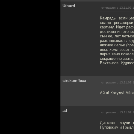
Utburd
отправлено 13.11.07 
Камрады, если без
холле тренажерки 
картину. Идет раф
достижения отечес
сын ее, лет четыр
разглядывает люд
нижнее белье (пра
весь холл зовет ч
парня явно искалеч
сокращенно звать 
Вахтангов, Идрисов
circkumflexx
отправлено 13.11.07 
Ай-я! Катулу! Ай-я
ad
отправлено 13.11.07 
Диктазан - звучит 
Пуповжим и Грызло