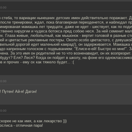
10:00
 стеба, то вариации нынешних детских имен действительно поражают. Д
после тренировки, ждал, пока благоверная переоденется, и наблюдал п
инированая мамашка лет тридцати, даже не идет - шествует, как по поди
твенно хирургии и чудеса ботокса пред собою неся. За ней семенит мал
ех. Глаза живые, любопытный, как мышонок - вертит головой в разные ст
ей и цветастые рекламные постеры. Около особо цветастого, с девушк
вильной дорогой идет маленький камрад!), он задерживается. Мамашка 
адо капризным голоском с подвыванием: "Елисе-е-ей! Быстро ко мне!". 
ена. За это имя он родителей не то что возненавидит, он их возпрезрит.
будут? Еля? Леся? Когда он пойдет в школу, на фоне его однокласснико
 и прочих - ему ох как тяжело будет... :(
10:00
! Путен! Ай-я! Дагон!
10:00
скорее не как имя, а как лекарство )))
слиса - отличная пара!