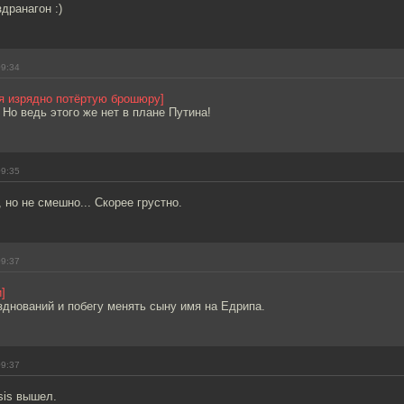
дранагон :)
09:34
ая изрядно потёртую брошюру]
 Но ведь этого же нет в плане Путина!
09:35
 но не смешно... Скорее грустно.
09:37
]
зднований и побегу менять сыну имя на Едрипа.
09:37
sis вышел.