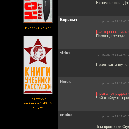
Вспомнилось - Даз
Борисыч
отправлено 13.11.07 
Империя ножей
[растерянно лист
Пардон, господа...
sirius
отправлено 13.11.07 
Вроде как и шутка,
Hmus
отправлено 13.11.07 
[прыгая от радости
Чай отойду от пра
Советские
учебники 1940-50х
годов
enotus
отправлено 13.11.07 
Тем временем Cry