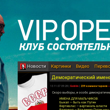
Картинки
Видео
Перев
Новости
Демократический имен
13.11.07 09:28 |
Goblin
|
239 комментариев
»
Скоро выборы, и особо демократичны
ИМЕНА ДЛЯ МАЛЬЧИКОВ:
Быкап — быть как Путин
Вертивлас — вертикаль власти
Влапунал — Владимир Путин наш