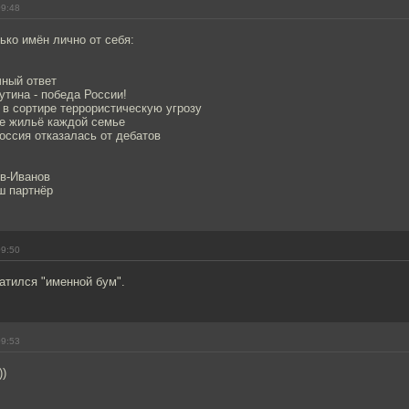
09:48
ко имён лично от себя:
чный ответ
утина - победа России!
 в сортире террористическую угрозу
ое жильё каждой семье
оссия отказалась от дебатов
в-Иванов
ш партнёр
09:50
катился "именной бум".
09:53
))