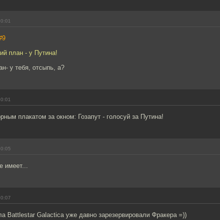
10:01
#9
ий план - у Путина!
н- у тебя, отсыпь, а?
10:01
ным плакатом за окном: Гозапут - голосуй за Путина!
10:05
 имеет...
10:07
а Battlestar Galactica уже давно зарезервировали Фракера =))