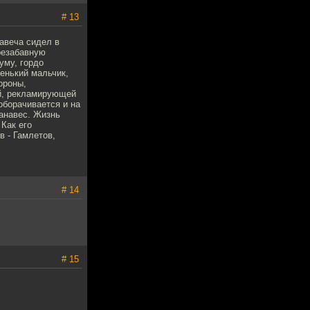
# 13
авеча сидел в
резабавную
уму, гордо
енький мальчик,
ороны,
ой, рекламирующей
оборачивается и на
Занавес. Жизнь
 Как его
в - Гамлетов,
# 14
# 15