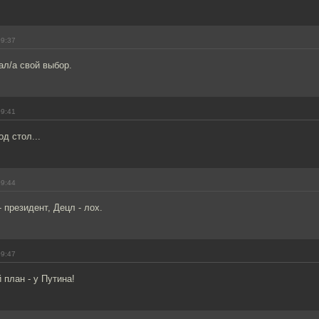
09:37
ал/а свой выбор.
09:41
д стол...
09:44
 президент, Децл - лох.
09:47
 план - у Путина!