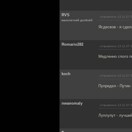
RVS
отправлено 13.11.07 
малолетний долбоёб
Ясдесвов - я сдел
Romario282
отправлено 13.11.07 
Медленно сполз по
koch
отправлено 13.11.07 
Пупредел - Путин -
nwanomaly
отправлено 13.11.07 
Луплупут - лучший