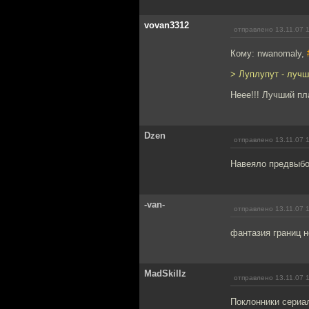
vovan3312
отправлено 13.11.07 
Кому: nwanomaly,
> Луплупут - лучш
Неее!!! Лучший пла
Dzen
отправлено 13.11.07 
Навеяло предвыбор
-van-
отправлено 13.11.07 
фантазия границ не
MadSkillz
отправлено 13.11.07 
Поклонники сериал