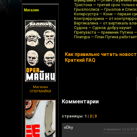
Мумерамка — (этнич.) мужчина 
Трестона — третий срок только 
Грызлослиса — Грызлов и Слиск
Магазин
Коперсустра — Кони — первая су
Контреррорина — от контртерр
Вертикалина — от вертикаль вла
Судона — Сурков добру научит
Препузаста — преемник Путина —
Плапура — План Путина работает
Как правильно читать новости
Краткий FAQ
Магазин
ОПЕРМАЙКИ
Комментарии
cтраницы: 1 |
2
|
3
eDky
отправлено 13.11.07 