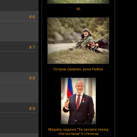
65
# 6
# 7
Остров Сахалин, река Найба
# 8
# 9
Медаль ордена "За заслуги перед
Отечеством" II степени