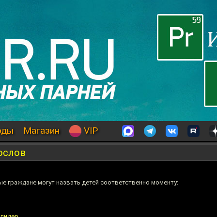
оды
Магазин
VIP
ослов
е граждане могут назвать детей соответственно моменту:
 лидер