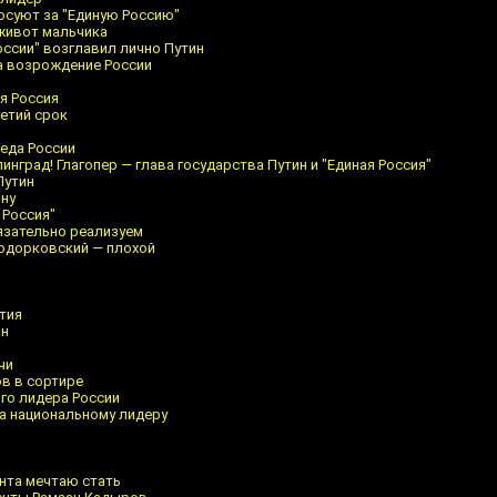
осуют за "Единую Россию"
живот мальчика
оссии" возглавил лично Путин
а возрождение России
я
я Россия
ретий срок
еда России
линград! Глагопер — глава государства Путин и "Единая Россия"
Путин
ину
 Россия"
язательно реализуем
Ходорковский — плохой
тия
ан
чи
в в сортире
го лидера России
а национальному лидеру
нта мечтаю стать