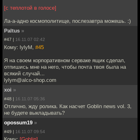
[с теплотой в голосе]
Ла-а-адно космополитище, послезавтра можешь. :)
Paltus
»
#47 |
16.11.07 02:42
Кому: lylyM,
#45
Я на своем корпоративном серваке ящик сделал,
отпишись мне на него, чтобы почта твоя была на
всякий случай...
lylym@alco-shop.com
xoi
»
#48 |
16.11.07 05:36
Отлично, жду ролика. Как насчет Goblin news vol. 3,
не будете выкладывать?
opossum19
»
#49 |
16.11.07 09:54
Кому:
[Goblin]