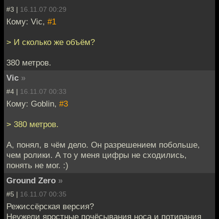
#3 |
16.11.07 00:29
Кому: Vic,
#1
> И сколько же объём?
380 метров.
Vic
»
#4 |
16.11.07 00:33
Кому: Goblin,
#3
> 380 метров.
А, понял, в чём дело. Он разрешением побольше,
чем ролики. А то у меня цифры не сходились,
понять не мог. :)
Ground Zero
»
#5 |
16.11.07 00:35
Режиссёрская версия?
Неужели яростные почёсывания носа и потирания