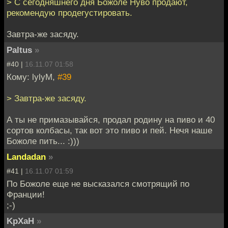
> С сегодняшнего дня Божоле Нуво продают,
рекомендую продегустировать.
Завтра-же засяду.
Paltus
»
#40 |
16.11.07 01:58
Кому: lylyM,
#39
> Завтра-же засяду.
А ты не примазывайся, продал родину на пиво и 40
сортов колбасы, так вот это пиво и пей. Нечя наше
Божоле пить... :)))
Landadan
»
#41 |
16.11.07 01:59
По Божоле еще не высказался смотрящий по
Франции!
;-)
KpXaH
»