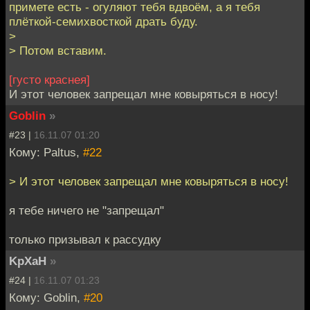
примете есть - огуляют тебя вдвоём, а я тебя
плёткой-семихвосткой драть буду.
>
> Потом вставим.
[густо краснея]
И этот человек запрещал мне ковыряться в носу!
Goblin
»
#23 |
16.11.07 01:20
Кому: Paltus,
#22
> И этот человек запрещал мне ковыряться в носу!
я тебе ничего не "запрещал"
только призывал к рассудку
KpXaH
»
#24 |
16.11.07 01:23
Кому: Goblin,
#20