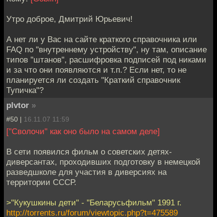
Утро доброе, Дмитрий Юрьевич!
А нет ли у Вас на сайте краткого справочника или
FAQ по "внутреннему устройству", ну там, описание
типов "штанов", расшифровка подписей под никами
и за что они появляются и т.п.? Если нет, то не
планируется ли создать "Краткий справочник
Тупичка"?
plvtor
»
#50 |
16.11.07 11:59
["Сволочи" как оно было на самом деле]
В сети появился фильм о советских детях-
диверсантах, проходивших подготовку в немецкой
разведшколе для участия в диверсиях на
территории СССР.
>"Кукушкины дети" - "Беларусьфильм" 1991 г.
http://torrents.ru/forum/viewtopic.php?t=475589