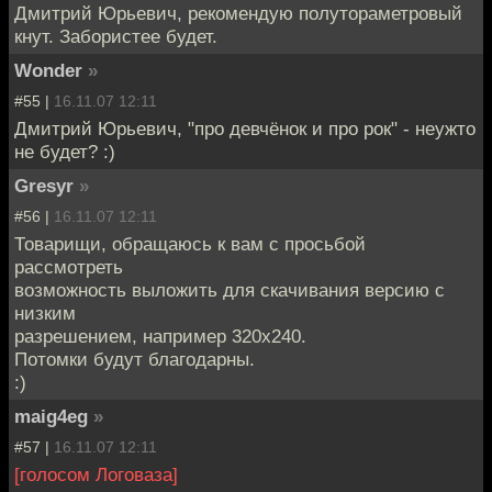
Дмитрий Юрьевич, рекомендую полутораметровый
кнут. Забористее будет.
Wonder
»
#55 |
16.11.07 12:11
Дмитрий Юрьевич, "про девчёнок и про рок" - неужто
не будет? :)
Gresyr
»
#56 |
16.11.07 12:11
Товарищи, обращаюсь к вам с просьбой
рассмотреть
возможность выложить для скачивания версию с
низким
разрешением, например 320х240.
Потомки будут благодарны.
:)
maig4eg
»
#57 |
16.11.07 12:11
[голосом Логоваза]