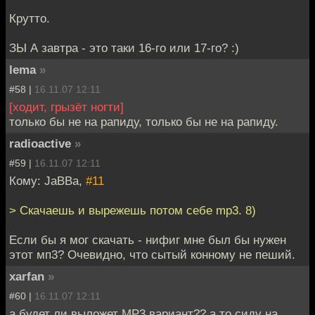
Крутто.
ЗЫ А завтра - это таки 16-го или 17-го? :)
lema
»
#58 |
16.11.07 12:11
[ходит, грызёт ногти]
только бы не на рапиду, только бы не на рапиду.
radioactive
»
#59 |
16.11.07 12:11
Кому: JaBBa,
#11
> Скачаешь и вырежешь потом себе mp3. 8)
Если бы я мог скачать - нифиг мне был бы нужен
этот мп3? Очевидно, что сытый конному не пеший.
xarfan
»
#60 |
16.11.07 12:11
а будет ли выложет MP3 вариант?? а то сиду на