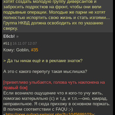
хотят создать молодую группу диверсантов и
забросить подростков на фронт, чтобы они вели
подрывные операции. Молодые же парни не хотят
полностью испортить свою жизнь и стать изгоями...
Группа НКВД должна освободить их по указанию
сверху.
E6cb!
»
#51 |
16.11.07 12:07
Кому: Goblin,
#35
> Да ты никак ещё и в рекламе знаток?
А это с какого перепугу такая мыслишка?
[приветливо улыбается, голова чуть наклонена на
правый бок]
Если возникло ощущение что я кого-то учу жить,
помогаю матерьяльно (с) и т.д. и т.п.—оно, камрад,
неправильное. Я сюда прихожу в основном поржать.
В полном соответствии с FAQU ;-)
<
http://oper.ru/torture/print.php?t=1045689103>
;