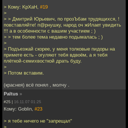
> Кому: KpXaH,
#19
>
> > Дмитрий Юрьевич, по прозЪбам трудящихся, !
повставляйте! п@рнушку, народ оч жИлает увидить
!!! а в особенности с вашим участием ; )
> > тем более тема недавно подымалась ; )
>
> Подъезжай скорее, у меня толковые пидоры на
примете есть - огуляют тебя вдвоём, а я тебя
плёткой-семихвосткой драть буду.
>
> Потом вставим.
(краснея) всё понял , молчу .
Paltus
»
#25 |
16.11.07 01:25
Кому: Goblin,
#23
> я тебе ничего не "запрещал"
>