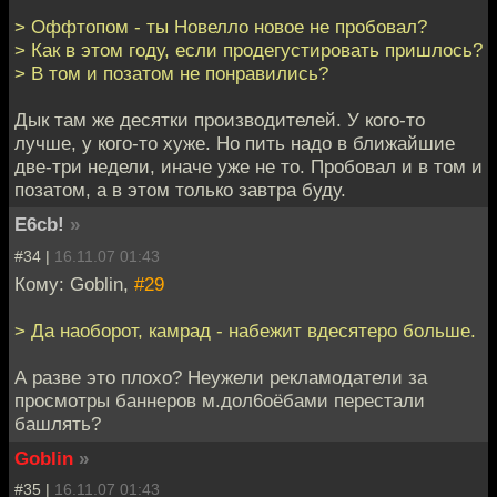
> Оффтопом - ты Новелло новое не пробовал?
> Как в этом году, если продегустировать пришлось?
> В том и позатом не понравились?
Дык там же десятки производителей. У кого-то
лучше, у кого-то хуже. Но пить надо в ближайшие
две-три недели, иначе уже не то. Пробовал и в том и
позатом, а в этом только завтра буду.
E6cb!
»
#34 |
16.11.07 01:43
Кому: Goblin,
#29
> Да наоборот, камрад - набежит вдесятеро больше.
А разве это плохо? Неужели рекламодатели за
просмотры баннеров м.дол6оёбами перестали
башлять?
Goblin
»
#35 |
16.11.07 01:43