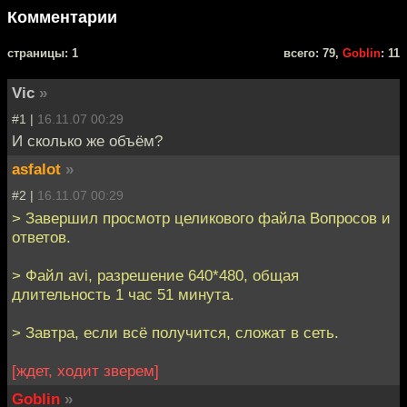
Комментарии
cтраницы: 1
всего: 79,
Goblin
: 11
Vic
»
#1 |
16.11.07 00:29
И сколько же объём?
asfalot
»
#2 |
16.11.07 00:29
> Завершил просмотр целикового файла Вопросов и
ответов.
> Файл avi, разрешение 640*480, общая
длительность 1 час 51 минута.
> Завтра, если всё получится, сложат в сеть.
[ждет, ходит зверем]
Goblin
»