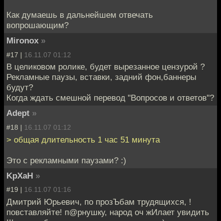
Как думаешь в дальнейшем отвечать
вопрошающим?
Mironox
»
#17 |
16.11.07 01:12
В целиковом ролике, будет вырезанное цензурой ?
Рекламные паузы, вставки, задний фон,баннеры
будут?
Когда ждать смешной перевод "Вопросов и ответов"?
Adept
»
#18 |
16.11.07 01:12
> общая длительность 1 час 51 минута
Это с рекламными паузами? :)
KpXaH
»
#19 |
16.11.07 01:16
Дмитрий Юрьевич, по прозЪбам трудящихся, !
повставляйте! п@рнушку, народ оч жИлает увидить