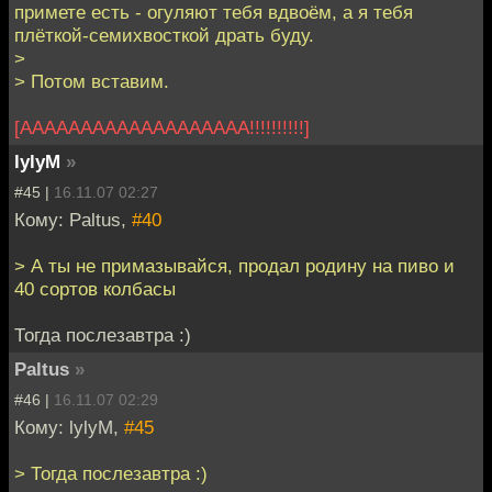
примете есть - огуляют тебя вдвоём, а я тебя
плёткой-семихвосткой драть буду.
>
> Потом вставим.
[ААААААААААААААААААА!!!!!!!!!!]
lylyM
»
#45 |
16.11.07 02:27
Кому: Paltus,
#40
> А ты не примазывайся, продал родину на пиво и
40 сортов колбасы
Тогда послезавтра :)
Paltus
»
#46 |
16.11.07 02:29
Кому: lylyM,
#45
> Тогда послезавтра :)