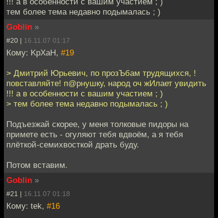
!!! а в особенности с вашим участием ; )
тем более тема недавно подымалась ; )
Goblin
»
#20 |
16.11.07 01:17
Кому: KpXaH,
#19
> Дмитрий Юрьевич, по прозЪбам трудящихся, !
повставляйте! п@рнушку, народ оч жИлает увидить
!!! а в особенности с вашим участием ; )
> тем более тема недавно подымалась ; )
Подъезжай скорее, у меня толковые пидоры на
примете есть - огуляют тебя вдвоём, а я тебя
плёткой-семихвосткой драть буду.
Потом вставим.
Goblin
»
#21 |
16.11.07 01:18
Кому: tek,
#16