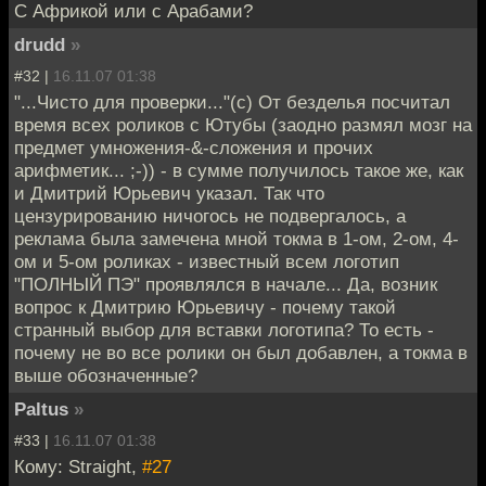
С Африкой или с Арабами?
drudd
»
#32 |
16.11.07 01:38
"...Чисто для проверки..."(с) От безделья посчитал
время всех роликов с Ютубы (заодно размял мозг на
предмет умножения-&-сложения и прочих
арифметик... ;-)) - в сумме получилось такое же, как
и Дмитрий Юрьевич указал. Так что
цензурированию ничогось не подвергалось, а
реклама была замечена мной токма в 1-ом, 2-ом, 4-
ом и 5-ом роликах - известный всем логотип
"ПОЛНЫЙ ПЭ" проявлялся в начале... Да, возник
вопрос к Дмитрию Юрьевичу - почему такой
странный выбор для вставки логотипа? То есть -
почему не во все ролики он был добавлен, а токма в
выше обозначенные?
Paltus
»
#33 |
16.11.07 01:38
Кому: Straight,
#27