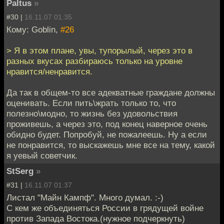
Paltus
»
#30 |
16.11.07 01:35
Кому: Goblin,
#26
> Я в этом плане, увы, тупорылый, через это в
разных вкусах разбираюсь только на уровне
нравится/ненравится.
Да так в общем-то все адекватные граждане должны
оценивать. Если пить\жрать только то, что
полезно\модно, то жизнь без удовольствия
проживешь, а через это, под конец наверное очень
обидно будет. Попробуй, не пожалеешь. Ну а если
не понравится, то выскажешь мне все на тему, какой
я уевый советчик.
StSerg
»
#31 |
16.11.07 01:37
Листал "Майн Кампф". Много думал. :-)
С кем же объединяться России в грядущей войне
против Запада Востока.(нужное подчеркнуть)