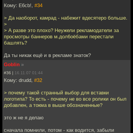
Кому: E6cb!,
#34
> Да наоборот, камрад - набежит вдесятеро больше.
>
> А разве это плохо? Неужели рекламодатели за
просмотры баннеров м.дол6оёбами перестали
башлять?
Да ты никак ещё и в рекламе знаток?
Goblin
»
#36 |
16.11.07 01:44
Кому: drudd,
#32
> почему такой странный выбор для вставки
логотипа? То есть - почему не во все ролики он был
добавлен, а токма в выше обозначенные?
это ж не я делаю
сначала помнили, потом - как водится, забыли