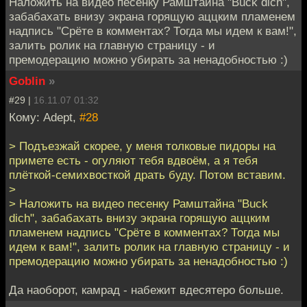
Наложить на видео песенку Рамштайна "Buck dich",
забабахать внизу экрана горящую аццким пламенем
надпись "Срёте в комментах? Тогда мы идем к вам!",
залить ролик на главную страницу - и
премодерацию можно убирать за ненадобностью :)
Goblin
»
#29 |
16.11.07 01:32
Кому: Adept,
#28
> Подъезжай скорее, у меня толковые пидоры на
примете есть - огуляют тебя вдвоём, а я тебя
плёткой-семихвосткой драть буду. Потом вставим.
>
> Наложить на видео песенку Рамштайна "Buck
dich", забабахать внизу экрана горящую аццким
пламенем надпись "Срёте в комментах? Тогда мы
идем к вам!", залить ролик на главную страницу - и
премодерацию можно убирать за ненадобностью :)
Да наоборот, камрад - набежит вдесятеро больше.