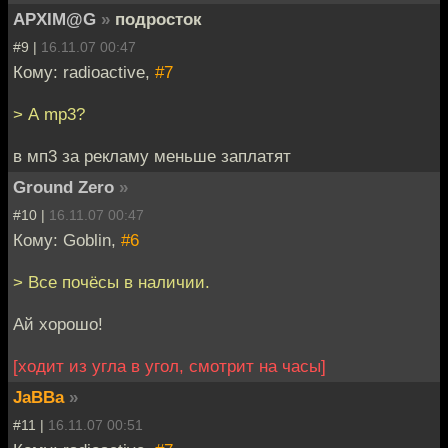
APXIM@G
»
подросток
#9 |
16.11.07 00:47
Кому: radioactive,
#7
> А mp3?
в мп3 за рекламу меньше заплатят
Ground Zero
»
#10 |
16.11.07 00:47
Кому: Goblin,
#6
> Все почёсы в наличии.
Ай хорошо!
[ходит из угла в угол, смотрит на часы]
JaBBa
»
#11 |
16.11.07 00:51