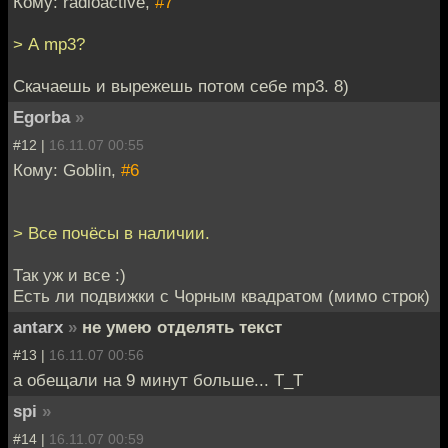
Кому: radioactive,
#7
> А mp3?
Скачаешь и вырежешь потом себе mp3. 8)
Egorba
»
#12 |
16.11.07 00:55
Кому: Goblin,
#6
> Все почёсы в наличии.
Так уж и все :)
Есть ли подвижки с Чорным квадратом (мимо строк)
antarx
»
не умею отделять текст
#13 |
16.11.07 00:56
а обещали на 9 минут больше... Т_Т
spi
»
#14 |
16.11.07 00:59