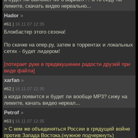
лимите, скачать видео нереально...
Hador
»
#61 |
16.11.07 12:35
Блокбастер этого сезона!
По скачке на опер.ру, затем в торрентах и локальных
сетях - будет лидером!
[потирает руки в предвкушении радости друзей при
виде файла]
xarfan
»
#62 |
16.11.07 12:35
а когда появится и будет ли вообще MP3? сижу на
лимите, качать видео нереал...
Petrof
»
#63 |
16.11.07 12:35
> С кем же объединяться России в грядущей войне
против Запада Востока.(нужное подчеркнуть)