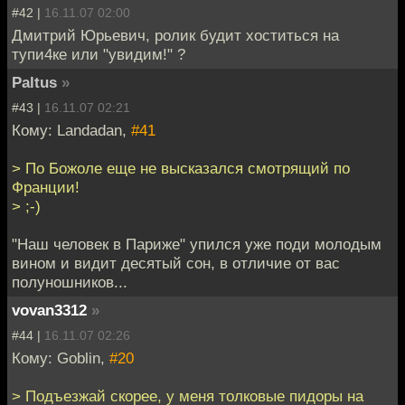
#42 |
16.11.07 02:00
Дмитрий Юрьевич, ролик будит хоститься на
тупи4ке или "увидим!" ?
Paltus
»
#43 |
16.11.07 02:21
Кому: Landadan,
#41
> По Божоле еще не высказался смотрящий по
Франции!
> ;-)
"Наш человек в Париже" упился уже поди молодым
вином и видит десятый сон, в отличие от вас
полуношников...
vovan3312
»
#44 |
16.11.07 02:26
Кому: Goblin,
#20
> Подъезжай скорее, у меня толковые пидоры на