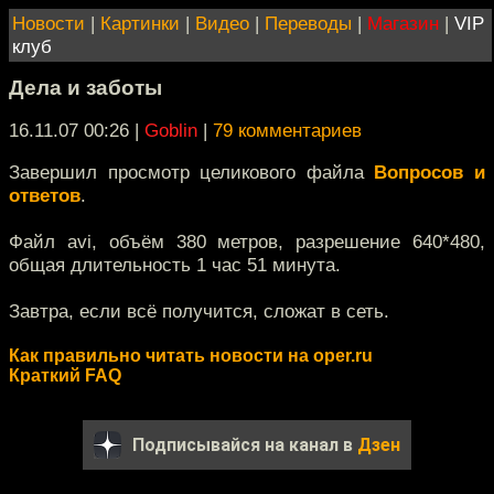
Новости
|
Картинки
|
Видео
|
Переводы
|
Магазин
|
VIP
клуб
Дела и заботы
16.11.07 00:26
|
Goblin
|
79 комментариев
Завершил просмотр целикового файла
Вопросов и
ответов
.
Файл avi, объём 380 метров, разрешение 640*480,
общая длительность 1 час 51 минута.
Завтра, если всё получится, сложат в сеть.
Как правильно читать новости на oper.ru
Краткий FAQ
Подписывайся на канал в
Дзен