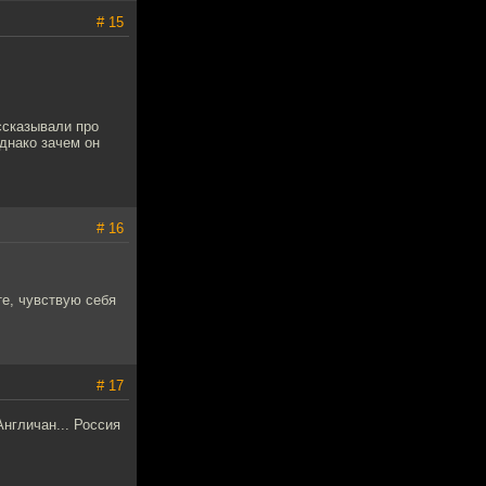
# 15
ассказывали про
днако зачем он
# 16
те, чувствую себя
# 17
нгличан... Россия