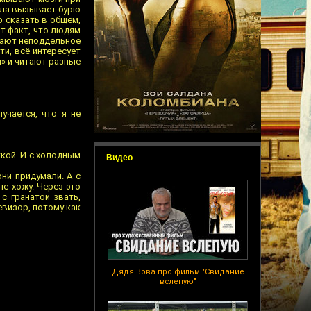
сла вызывает бурю
о сказать в общем,
от факт, что людям
ывают неподдельное
ти, всё интересует
ы» и читают разные
учается, что я не
ткой. И с холодным
Видео
они придумали. А с
не хожу. Через это
 с гранатой звать,
евизор, потому как
Дядя Вова про фильм "Свидание
вслепую"