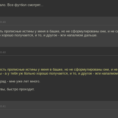
ло. Все футбол смотрят...
00:40
ть прописные истины у меня в башке, но не сформулированы они, и не с
о хорошо получается, и то, и другое - жги напалмом дальше.
00:40
есть прописные истины у меня в башке, но не сформулированы они, и не
 - а у тебя уж больно хорошо получается, и то, и другое - жги напалмо
рад - мне уже лет много.
увы, быстро проходит.
00:41