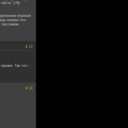
части :) Ну
еделенная игровая
бще назвал это
м пассажем
# 13
время. Так что -
# 14