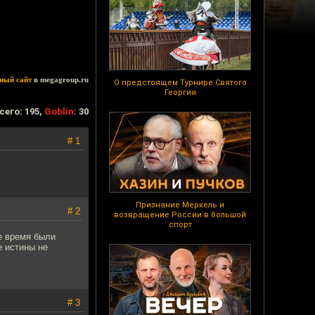
ный сайт
в megagroup.ru
О предстоящем Турнире Святого
Георгия
сего: 195,
Goblin
: 30
# 1
Признание Меркель и
# 2
возвращение России в большой
спорт
е время были
е истины не
# 3