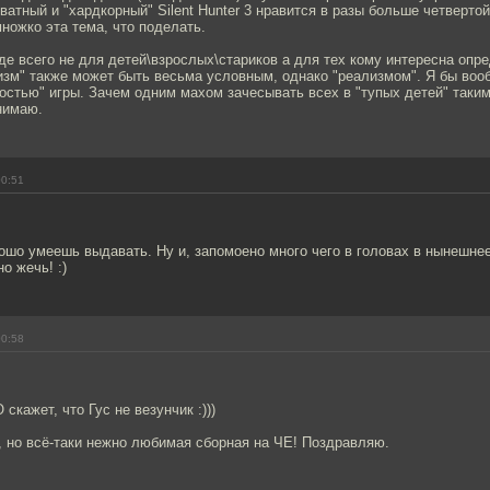
ватный и "хардкорный" Silent Hunter 3 нравится в разы больше четвертой 
ножко эта тема, что поделать.
де всего не для детей\взрослых\стариков а для тех кому интересна опр
изм" также может быть весьма условным, однако "реализмом". Я бы воо
остью" игры. Зачем одним махом зачесывать всех в "тупых детей" таки
нимаю.
00:51
ошо умеешь выдавать. Ну и, запомоено много чего в головах в нынешнее 
о жечь! :)
00:58
скажет, что Гус не везунчик :)))
, но всё-таки нежно любимая сборная на ЧЕ! Поздравляю.