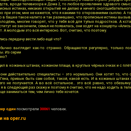
ств, вроде телевизора и Дома 2, то любое проявление здравого смы
исных истинах, никаких открытий не делаю и ничего сногсшибательног
 но при этом, мне не кажется, что я какими-то откровениями сыплю. А т
что в башке такое налито и так размешано, что прописные истины выз
лодёжь, многие говорят, что у тебя всё для тупых подростков. А кста
титут не закончили, семья не появилась, они ходят на концерты «Алис
. А молодым это всё интересно. Вот, считаю, что поэтому.
лись передачу вести либо ещё что?
обычно выглядит как-то странно. Обращаются регулярно, только пол
ы. Из серии
ино?
дил в кожаных штанах, кожаном плаще, в круглых чёрных очках и с плё
 они действительно специалисты – это нормально. Они хотят то, что 
Гена, привык быть сам собой, такой, какой есть. И в кожаных штанах 
го не получается. А во всё остальное… это всё равно, что обезьяну
 я в следующий раз скажу и поэтому я считаю, что не надо ходить в тел
още заниматься тем, чем лично тебе хочется.
мер один
посмотрели
30061
человек.
 на oper.ru