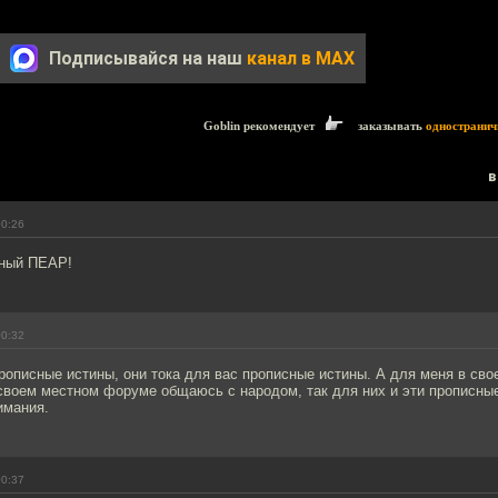
Подписывайся на наш
канал в MAX
Goblin рекомендует
заказывать
одностранич
в
00:26
чный ПЕАР!
00:32
описные истины, они тока для вас прописные истины. А для меня в сво
своем местном форуме общаюсь с народом, так для них и эти прописны
имания.
00:37