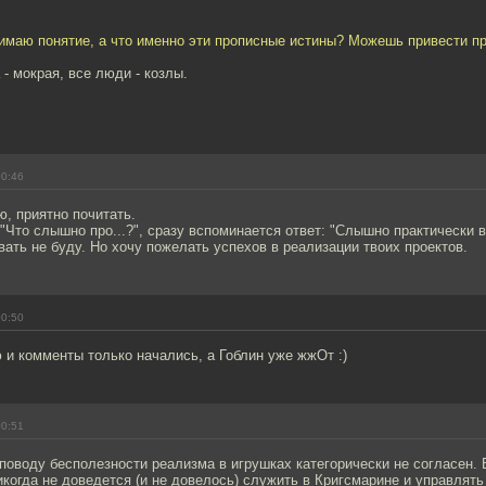
нимаю понятие, а что именно эти прописные истины? Можешь привести п
 - мокрая, все люди - козлы.
00:46
, приятно почитать.
 "Что слышно про...?", сразу вспоминается ответ: "Слышно практически вс
ать не буду. Но хочу пожелать успехов в реализации твоих проектов.
00:50
и комменты только начались, а Гоблин уже жжОт :)
00:51
поводу бесполезности реализма в игрушках категорически не согласен.
икогда не доведется (и не довелось) служить в Кригсмарине и управлят