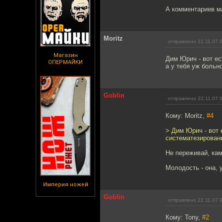
А комментариев ма
Moritz
отправлено 22.11.07 
Магазин
Дим Юрич - вот ес
ОПЕРМАЙКИ
а у тебя уж больн
Goblin
отправлено 22.11.07 
Кому: Moritz,
#4
> Дим Юрич - вот 
систематезированы
Не переживай, кам
Молодость - она, 
Империя ножей
Goblin
отправлено 22.11.07 
Кому: Tony,
#2