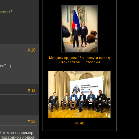
ример?
# 10
Медаль ордена "За заслуги перед
Отечеством" II степени
е". :)
# 11
# 12
РВИО
 Вот мне например
ь подводной лодкой,