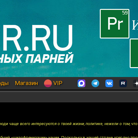
оды
Магазин
VIP
люди чаще всего интересуются о твоей жизни, политике, нежели о том, чт
сеобщий «шизофренизации» нации. Поскольку в нашей стране усердно п