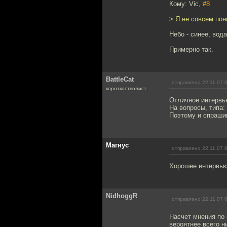
Кому: Vic,
#8
> Я не совсем по
Небо - синее, вода
Примерно так.
BattleCat
отправлено 22.11.07 
короткостволист
Отличное интервью
На вопросы, типа:
Поэтому и спрашив
Магнус
отправлено 22.11.07 
Хорошее интервью 
NidhoggR
отправлено 22.11.07 
Насчет мнения по 
вероятнее всего н