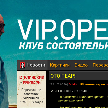
Картинки
Видео
Перев
Новости
ЭТО ПЕАР!!!
22.11.07 00:20 |
Goblin
|
195 комментариев
»
А вот свежее интарвью:
- Я посмотрел твои видеоролики, 
причина, почему?
- На мой взгляд, это за счёт в