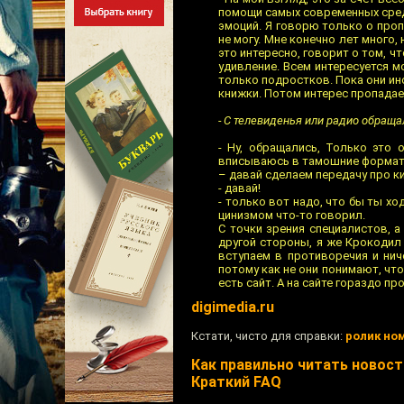
помощи самых современных сред
эмоций. Я говорю только о проп
не могу. Мне конечно лет много,
это интересно, говорит о том, 
удивление. Всем интересуется мо
только подростков. Пока они инс
книжки. Потом интерес пропадает
- С телевиденья или радио обраща
- Ну, обращались, Только это 
вписываюсь в тамошние формат
– давай сделаем передачу про к
- давай!
- только вот надо, что бы ты хо
цинизмом что-то говорил.
С точки зрения специалистов, а
другой стороны, я же Крокодил 
вступаем в противоречия и ниче
потому как не они понимают, что
есть сайт. А на сайте гораздо пр
digimedia.ru
Кстати, чисто для справки:
ролик но
Как правильно читать новости
Краткий FAQ