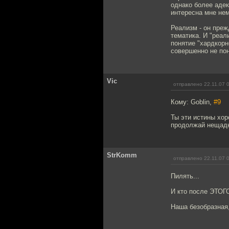
однако более адек
интересна мне нем
Реализм - он преж
тематика. И "реал
понятие "хардкорн
совершенно не по
Vic
отправлено 22.11.07 
Кому: Goblin,
#9
Ты эти истины хор
продолжай нещадн
StrKomm
отправлено 22.11.07 
Пилять...
И кто после ЭТОГО 
Наша безобразная