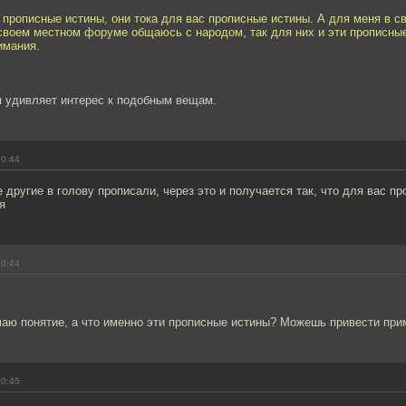
прописные истины, они тока для вас прописные истины. А для меня в с
своем местном форуме общаюсь с народом, так для них и эти прописны
имания.
я удивляет интерес к подобным вещам.
00:44
 другие в голову прописали, через это и получается так, что для вас пр
я
00:44
маю понятие, а что именно эти прописные истины? Можешь привести при
00:45