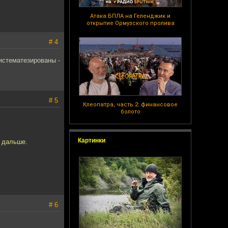
Атака БПЛА на Геленджик и
открытие Ормузского пролива
# 4
истематезированы -
# 5
Клеопатра, часть 2: финансовое
болото
Картинки
м дальше.
# 6