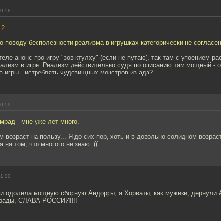
00:58
12
о поводу бесполезности реализма в игрушках категорически не согласен
еле анонс про игру "зов ктулху" (если не путаю), так там с упоением р
ализм в игре. Реализм действительно судя по описанию там мощный - о
а игры - истреблять чудовищных монстров из ада?
00:59
мрад - мне уже лет много.
ем возраст на пользу... Я до сих пор, хоть и в довольно солидном возрас
 на том, что многого не знаю :((
01:00
ки одолела мощную сборную Андорры, а Хорваты, как мужики, дернули А
мрады, СЛАВА РОССИИ!!!!