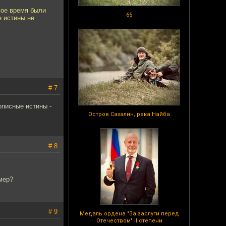
вое время были
65
е истины не
# 7
описные истины -
Остров Сахалин, река Найба
# 8
мер?
# 9
Медаль ордена "За заслуги перед
Отечеством" II степени