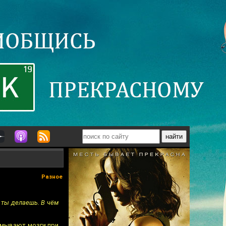
Разное
о ты делаешь. В чём
ромывают мозги при