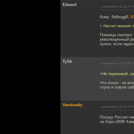
Edward
отправлено 22.11.07 
Кому: NidhoggR,
#
> Насчет мнения п
Помница смотрел т
революционный ре
нужен, если задач
Ty3ik
отправлено 22.11.07 
>Не переживай, ка
Что плохо - не вс
глупо и ловлю себя
Vassisualy
отправлено 22.11.07 
Походу Россия та
на Евро-2008! Ка