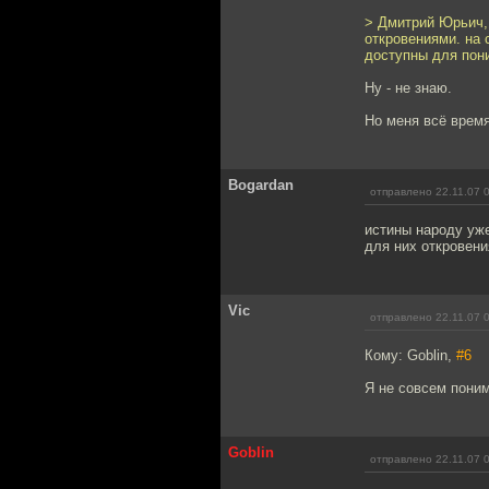
> Дмитрий Юрьич, 
откровениями. на 
доступны для пон
Ну - не знаю.
Но меня всё врем
Bogardan
отправлено 22.11.07 
истины народу уже
для них откровени
Vic
отправлено 22.11.07 
Кому: Goblin,
#6
Я не совсем пони
Goblin
отправлено 22.11.07 