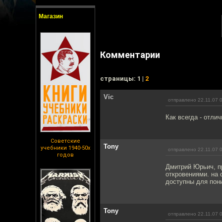
Магазин
Комментарии
cтраницы: 1 |
2
Vic
отправлено 22.11.07 
Как всегда - отли
Советские
Tony
учебники 1940-50х
отправлено 22.11.07 
годов
Дмитрий Юрьич, пр
откровениями. на 
доступны для пон
Tony
отправлено 22.11.07 