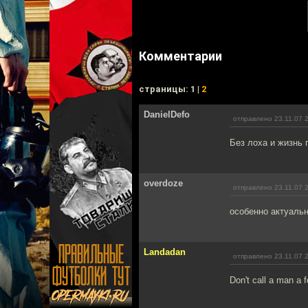
Комментарии
cтраницы: 1 |
2
DanielDefo
отправлено 23.11.07 
Без лоха и жизнь п
overdoze
отправлено 23.11.07 
особенно актуальн
Landadan
отправлено 23.11.07 
Don't call a man a 