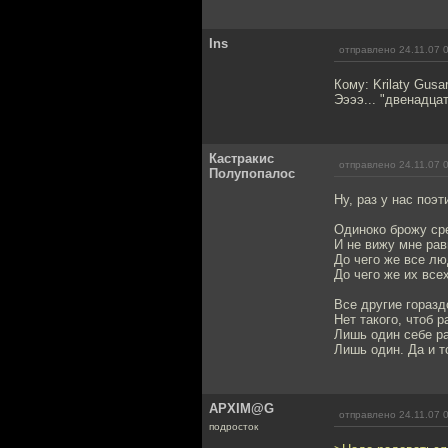
Ins
отправлено 24.11.07 
Кому: Krilaty Gusa
Ээээ... "двенадца
Кастракис
отправлено 24.11.07 
Полупопалос
Ну, раз у нас поэ
Одиноко брожу ср
И не вижу мне рав
До чего же все лю
До чего же их все
Все другие горазд
Нет такого, чтоб 
Лишь один себе ра
Лишь один. Да и то
APXIM@G
отправлено 24.11.07 
подросток