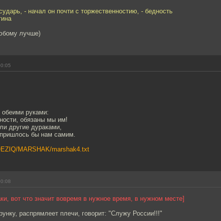
сударь, - начал он почти с торжественностию, - бедность
тина
любому лучше)
00:05
 обеими руками:
ности, обязаны мы им!
ли другие дураками,
 пришлось бы нам самим.
/POEZIQ/MARSHAK/marshak4.txt
00:08
таки, вот что значит вовремя в нужное время, в нужном месте]
рунку, распрямлеет плечи, говорит: "Служу России!!!"