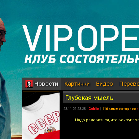
Картинки
Видео
Перев
Новости
Глубокая мысль
23.11.07 23:28 |
Goblin
|
116 комментариев
»
Надо радоваться, что вокруг пол