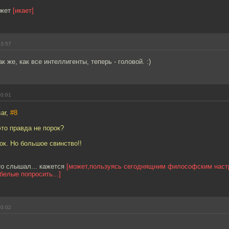
ожет
[икает]
23:57
 же, как все интеллигенты, теперь - головой. :)
00:01
sar,
#8
это правда не порок?
ок. Но большое свинство!!
это слышал... кажется
[может,пользуясь сегоднящним философским наст
елые попросить...]
00:02