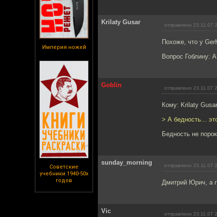
Krilaty Gusar
отправлено 23.11.07 
Похоже, что у Ger
Империя ножей
Вопрос Гоблину: А
Goblin
отправлено 23.11.07 
Кому: Krilaty Gusa
> А бедность... эт
Бедность не порок
sunday_morning
отправлено 23.11.07 
Советские
учебники 1940-50х
годов
Дмитрий Юрич, а п
Vic
отправлено 23.11.07 