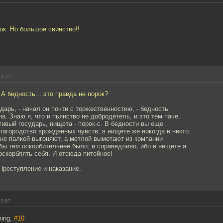
ок. Но большое свинство!!
23:57
 А бедность... это правда не порок?
дарь, - начал он почти с торжественностию, - бедность
на. Знаю я, что и пьянство не добродетель, и это тем паче.
ивый государь, нищета - порок-с. В бедности вы еще
лагородство врожденных чувств, в нищете же никогда и никто.
не палкой выгоняют, а метлой выметают из компании
бы тем оскорбительнее было; и справедливо, ибо в нищете я
оскорблять себя. И отсюда питейное!
 Преступление и наказание.
23:57
ning,
#10