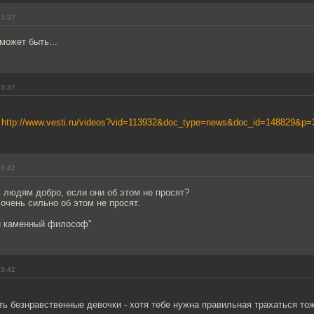
23:37
может быть...
23:37
?
http://www.vesti.ru/videos?vid=113932&doc_type=news&doc_id=148829&p=
23:42
 людям добро, если они об этом не просят?
 очень сильно об этом не просят.
 и каменный философ"
23:42
ть безнравственные девочки - хотя тебе нужна правильная трахаться то