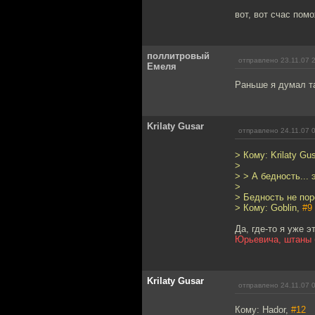
вот, вот счас пом
поллитровый
отправлено 23.11.07 
Емеля
Раньше я думал так
Krilaty Gusar
отправлено 24.11.07 
> Кому: Krilaty Gu
>
> > А бедность... 
>
> Бедность не пор
> Кому: Goblin,
#9
Да, где-то я уже 
Юрьевича, штаны б
Krilaty Gusar
отправлено 24.11.07 
Кому: Hador,
#12