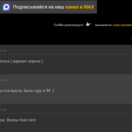
Подписывайся на наш
канал в MAX
Goblin рекомендует
заказывать
одностранич
23:33
лоха ( вариант короче )
23:34
а эта мысль была году в 94 :)
23:36
fool. Borrow from him!