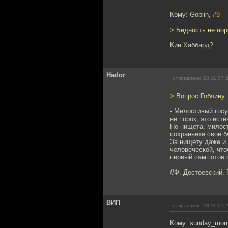
Кому: Goblin,
#9
> Бедность не пор
Кин Хаббард?
Hador
отправлено 23.11.07 
> Вопрос Гоблину:
- Милостивый госу
не порок, это исти
Но нищета, милост
сохраняете свое б
За нищету даже и 
человеческой, что
первый сам готов 
//Ф. Достоевский.
ВИП
отправлено 23.11.07 
Кому: sunday_mor