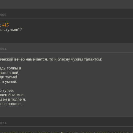
00:08
r,
#15
ть стульев"?
00:14
тический вечер намечается, то и блесну чужим талантом:
едь толпы я
ного в ней,
ди тупые!
х я умней.
о тупее,
равен был мне.
вен в толпе я,
 не вполне...
00:14