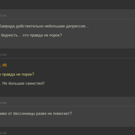
23:44
Камрада действительно небольшая депрессия...
 бедность... это правда не порок?
23:44
r,
#8
о правда не порок?
. Но большое свинство!!
23:48
иво от бессонницы разве не помогает?
23:49