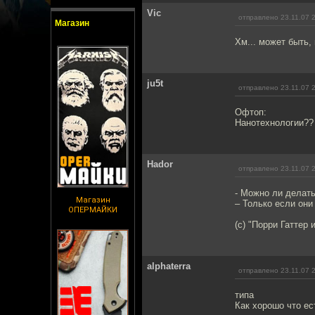
Vic
отправлено 23.11.07 
Магазин
Хм... может быть, 
ju5t
отправлено 23.11.07 
Офтоп:
Нанотехнологии?
Hador
отправлено 23.11.07 
- Можно ли делать
Магазин
– Только если они
ОПЕРМАЙКИ
(с) "Порри Гаттер
alphaterra
отправлено 23.11.07 
типа
Как хорошо что ес