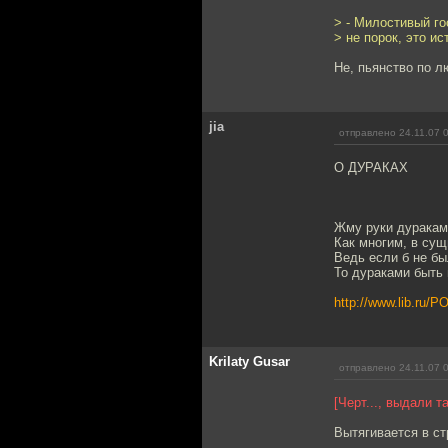
> - Милостивый го
> не порок, это ис
Не, пьянство по 
jia
отправлено 24.11.07 
О ДУРАКАХ
Жму руки дуракам
Как многим, в сущ
Ведь если б не бы
То дураками быть
http://www.lib.ru
Krilaty Gusar
отправлено 24.11.07 
[Черт..., выдали 
Вытягивается в ст