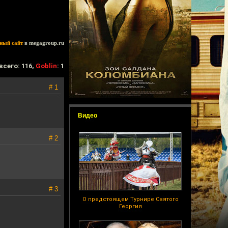
ный сайт
в megagroup.ru
всего: 116,
Goblin
: 1
# 1
Видео
# 2
# 3
О предстоящем Турнире Святого
Георгия