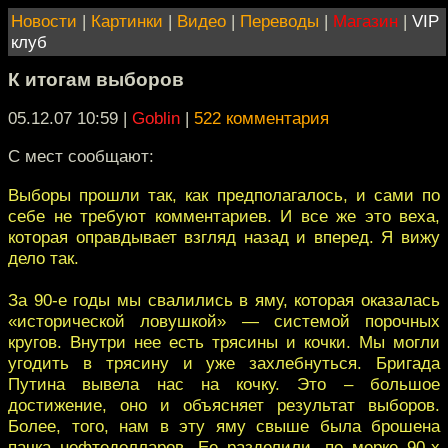
Новости
|
Картинки
|
Видео
|
Переводы
|
Магазин
|
VIP
клуб
К итогам выборов
05.12.07 10:59
|
Goblin
|
522 комментария
С мест сообщают:
Выборы прошли так, как предполагалось, и сами по
себе не требуют комментариев. И все же это веха,
которая оправдывает взгляд назад и вперед. Я вижу
дело так.
За 90-е годы мы свалились в яму, которая оказалась
«исторической ловушкой» — системой порочных
кругов. Внутри нее есть трясины и кочки. Мы могли
угодить в трясину и уже захлебнуться. Бригада
Путина вывела нас на кочку. Это – большое
достижение, оно и объясняет результат выборов.
Более, того, нам в эту яму свыше была брошена
пачка нефтедолларов. Ее разделили, по мерке 90-х