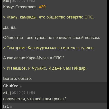
#40 |
05.12.07 11:53
Кому: Crossroads,
#39
> Жаль, камрады, что общество отвергло СПС.
Да, да.
Общество - оно тупое, не понимает своей пользы.
> Там кроме Карамурзы масса интеллектуалов.
А как давно Кара-Мурза в СПС?
> И Немцов, и Чубайс, и даже Сам Гайдар.
Богато, богато.
ChuKee
»
#41 |
05.12.07 11:54
получается, что всё-таки грянет?
lz1
»