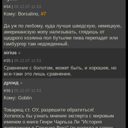
#34 |
05.12.07 11:53
Кому: Borsalino,
#7
Да уж по любому, куда лучше шведскую, немецкую,
американскую жопу нализывать, глядишь от
щедрого хозяина пол бутылки пива перепадет или
гамбургер там недоеденный.
sirius
»
#35 |
05.12.07 11:53
Сравнение с болотом, может быть, и хорошее, но
все-таки это лишь сравнение.
дроид
»
#36 |
05.12.07 11:53
Кому: Goblin
Товарищ ст. ОУ, разрешите обратиться!
Хотелось бы узнать мнение эксперта с мировым
именем о книге Генри Чарльза Ли "История
инквизиции в Средние Века" (выходила в серии