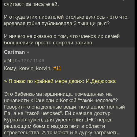
считают за писателей.
И откуда этих писателей столько взялось - это что,
кровавая гэбня публиковала 3 тыщщи рыл?
И ничего не сказано о том, что членов их семей
большевики просто сожрали заживо.
Cartman
»
#24 |
05.12.07 11:49
Кому: korvin_korvin,
#11
> Я знаю по крайней мере двоих: И.Дедюхова
Это бабенка-матершинница, помешанная на
ненависти к Канчели с Кепкой "такой человек"?
Говорит-то она дельные вещи, но в целом полный
Пэ, а не "такой человек". Ей сначала дохтур
Курпатов нужен, для укрепления ЦНС перед
решающим боем с надмозгами в области
строительства. А то может и в дурку загреметь.