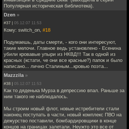
Популярная историческая библиотека).
Dzen
»
#37 |
05.12.07 11:53
Кому: switch_on,
#18
Подумаешь, даты смерти, - кого они интересуют,
такие мелочи. Главное ведь установлено - Есенина
убили кровавые упыри из НКВД!!! Так в одной из
красных (кстати, че они все красные?) папок и было
написано... лично Сталиным...кровью поэта...
Mazzzila
»
#38 |
05.12.07 11:53
Как то дяденька Мурза в депрессию впал. Раньше за
ним такого не наблюдалось.
Мы строим новый флот, новые истребители стали
наконец поступать в части, новый комплекс ПВО на
дежурство поставили, бомбардировщики в конце
концов на границах залетали. Неужто это все от