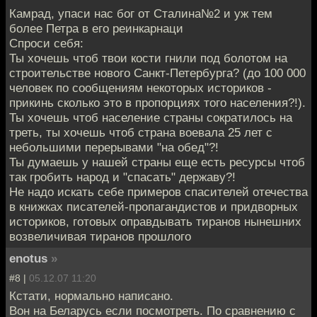
Камрад, упаси нас бог от Сталина№2 и уж тем
более Петра в его реинкарнаци
Спроси себя:
Ты хочешь чтоб твои кости гнили под болотом на
строительстве нового Санкт-Петербурга? (до 100 000
человек по сообщениям некоторых историков -
прикинь сколько это в пропорциях того населения?!).
Ты хочешь чтоб население страны сократилось на
треть, ты хочешь чтоб страна воевала 25 лет с
небольшими перерывами "на обед"?!
Ты думаешь у нашей страны еще есть ресурсы чтоб
так гробить народ и "спасать" державу?!
Не надо искать себе примеров спасителей отечества
в книжках писателей-пропагандистов и придворных
историков, готовых оправдывать тиранов нынешних
возвеличивая тиранов прошлого
enotus
»
#8 |
05.12.07 11:20
Кстати, нормально написано.
Вон на Беларусь если посмотреть. По сравнению с