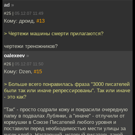
ad
»
#25 |
05.12.07 11:49
Кому: дроид,
#13
> Чертежи машины смерти прилагаются?
чертежи треножников?
oalexeev
»
#26 |
05.12.07 11:50
Кому: Dzen,
#15
> Больше всего понравилась фраза "3000 писателей
были так или иначе репрессированы". Так или иначе
- это как?
"Так" - просто содрали кожу и покрасили очередную
папку в подвалах Лубянки, а "иначе" - отлучили от
кормушки в Союзе Писателей любого уровня и
поставили перед необходимостью мести улицы за
кусок хлеба. Настоящий, истовый писатель такой