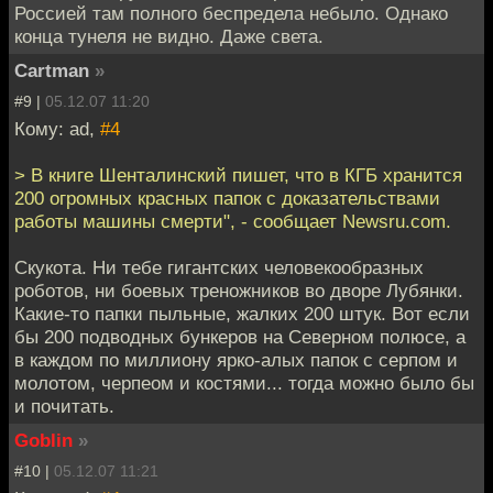
Россией там полного беспредела небыло. Однако
конца тунеля не видно. Даже света.
Cartman
»
#9 |
05.12.07 11:20
Кому: ad,
#4
> В книге Шенталинский пишет, что в КГБ хранится
200 огромных красных папок с доказательствами
работы машины смерти", - сообщает Newsru.com.
Скукота. Ни тебе гигантских человекообразных
роботов, ни боевых треножников во дворе Лубянки.
Какие-то папки пыльные, жалких 200 штук. Вот если
бы 200 подводных бункеров на Северном полюсе, а
в каждом по миллиону ярко-алых папок с серпом и
молотом, черпеом и костями... тогда можно было бы
и почитать.
Goblin
»
#10 |
05.12.07 11:21