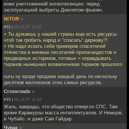
кожи уничтоженной интеллигенции. перед
эксплуатацией выбриты Джилетом-фьюжн.
NtTOR
»
#32 |
05.12.07 11:52
> Ты думаешь у нашей страны еще есть ресурсы
чтоб так гробить народ и "спасать" державу?!
> Не надо искать себе примеров спасителей
отечества в книжках писателей-пропагандистов и
придворных историков, готовых > оправдывать
тиранов нынешних возвеличивая тиранов прошлого
гыгы ну вроде продаем каждый день по нескольку
десятков миллионов этих самых ресурсов.
Crossroads
»
#33 |
05.12.07 11:53
Жаль, камрады, что общество отвергло СПС. Там
кроме Карамурзы масса интеллектуалов. И Немцов,
и Чубайс, и даже Сам Гайдар.
Чувак
»