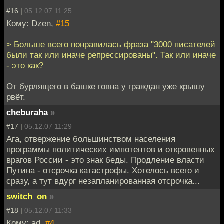
#16 |
05.12.07 11:25
Кому: Dzen,
#15
> Больше всего понравилась фраза "3000 писателей
были так или иначе репрессированы". Так или иначе
- это как?
От бурлящего в башке говна у граждан уже крышу
рвёт.
cheburaha
»
#17 |
05.12.07 11:29
Ага, отвержение большинством населения
программы политических импотентов и откровенных
врагов России - это знак беды. Продление власти
Путина - отсрочка катастрофы. Хотелось всего и
сразу, а тут вдург незапланированная отсрочка...
switch_on
»
#18 |
05.12.07 11:33
Кому: ad,
#4