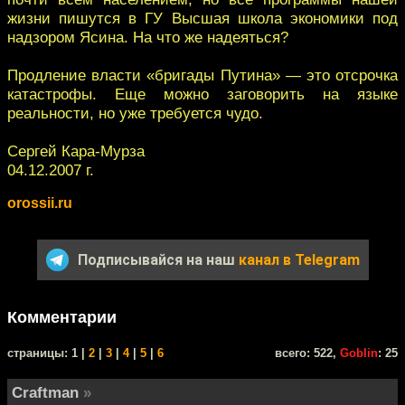
жизни пишутся в ГУ Высшая школа экономики под
надзором Ясина. На что же надеяться?
Продление власти «бригады Путина» — это отсрочка
катастрофы. Еще можно заговорить на языке
реальности, но уже требуется чудо.
Сергей Кара-Мурза
04.12.2007 г.
orossii.ru
Подписывайся на наш
канал в Telegram
Комментарии
cтраницы: 1 |
2
|
3
|
4
|
5
|
6
всего: 522,
Goblin
: 25
Craftman
»