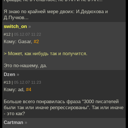
Я знаю по крайней мере двоих: И.Дедюхова и
Д.Пучков...
switch_on
»
#12 |
05.12.07 11:22
Кому: Gasar,
#2
> Может, как нибудь так и получится.
Это по-нашему, да.
Dzen
»
#13 |
05.12.07 11:23
Кому: ad,
#4
Больше всего понравилась фраза "3000 писателей
были так или иначе репрессированы". Так или иначе
- это как?
Cartman
»