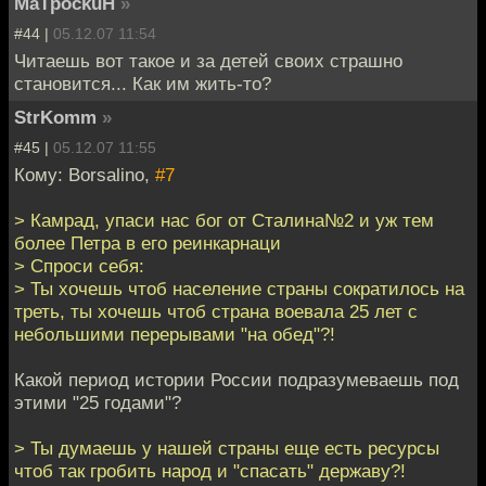
MaTpockuH
»
#44 |
05.12.07 11:54
Читаешь вот такое и за детей своих страшно
становится... Как им жить-то?
StrKomm
»
#45 |
05.12.07 11:55
Кому: Borsalino,
#7
> Камрад, упаси нас бог от Сталина№2 и уж тем
более Петра в его реинкарнаци
> Спроси себя:
> Ты хочешь чтоб население страны сократилось на
треть, ты хочешь чтоб страна воевала 25 лет с
небольшими перерывами "на обед"?!
Какой период истории России подразумеваешь под
этими "25 годами"?
> Ты думаешь у нашей страны еще есть ресурсы
чтоб так гробить народ и "спасать" державу?!