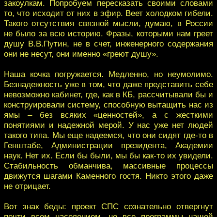
закоулкам. Попробуем пересказать своими словами
то, что исходит от них в эфир. Веет холодком гибели.
Такого отсутствия связной мысли, думаю, в России
не было за всю историю. Фразы, которыми нам греет
душу В.В.Путин, не в счет, инженерного содержания
они не несут, они именно «греют душу».
Наша кочка погружается. Медленно, но неумолимо.
Безнадежность уже в том, что даже представить себе
невозможно кабинет, где, как в КБ, рассчитывали бы и
конструировали систему, способную вытащить нас из
ямы – без всяких «ценностей», а с жесткими
понятиями и надежной мерой. У нас уже нет людей
такого типа. Мы еще надеемся, что они сидят где-то в
Генштабе, Администрации президента, Академии
наук. Нет их. Если бы были, мы бы как-то их увидели.
Стабильность обманчива, массивные процессы
движутся шагами Каменного гостя. Никто этого даже
не отрицает.
Вот знак беды: проект СПС сознательно отвергнут
почти всем населением, но все программы нашей