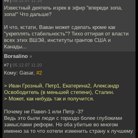
#6 |
05.12.07 11:18
Известный деятель изрек в эфир "впереди зопа,
зопа!" Что дальше?
И что, кстати, Ваван может сделать кроме как
"укреплять стабильность"? Тихо оттирая от власти
всех этих ВШЭй, институты грантов США и
Канады...
Borsalino
»
#7 |
05.12.07 11:20
Кому: Gasar,
#2
> Иван Грозный, Петр1, Екатерина2, Александр
Освободитель (в меньшей степени), Сталин.
> Может, как нибудь так и получится.
Почему не Павел-1 или Петр -3?
Ведь это были люди с гораздо более глубокими
замыслами реформ. Но оба убитые во многом
именно за то что хотели изменить страну к лучшему