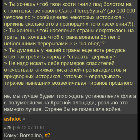
> Ты хочешь чтоб твои кости гнили под болотом на
строительстве нового Санкт-Петербурга? (до 100 000
человек по > сообщениям некоторых историков -
прикинь сколько это в пропорциях того населения?!).
> Ты хочешь чтоб население страны сократилось на
треть, ты хочешь чтоб страна воевала 25 лет с
небольшими перерывами > > "на обед"?!
> Ты думаешь у нашей страны еще есть ресурсы
чтоб так гробить народ и "спасать" державу?!
> Не надо искать себе примеров спасителей
отечества в книжках писателей-пропагандистов и
придворных историков, готовых > оправдывать
тиранов нынешних возвеличивая тиранов прошлого
не, мы лучше будем тихо ждать установления флага
с полумесяцем на Красной площади, реально это
намного лучше. Стране бы не помешала война.
asfalot
»
#29 |
05.12.07 11:51
Кому: Borsalino,
#7