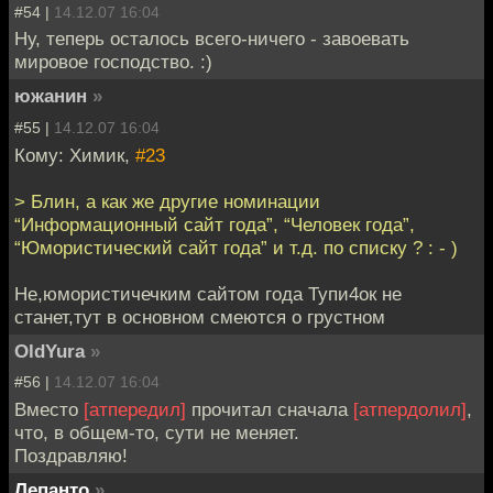
#54 |
14.12.07 16:04
Ну, теперь осталось всего-ничего - завоевать
мировое господство. :)
южанин
»
#55 |
14.12.07 16:04
Кому: Химик,
#23
> Блин, а как же другие номинации
“Информационный сайт года”, “Человек года”,
“Юмористический сайт года” и т.д. по списку ? : - )
Не,юмористичечким сайтом года Тупи4ок не
станет,тут в основном смеются о грустном
OldYura
»
#56 |
14.12.07 16:04
Вместо
[атпередил]
прочитал сначала
[атпердолил]
,
что, в общем-то, сути не меняет.
Поздравляю!
Лепанто
»