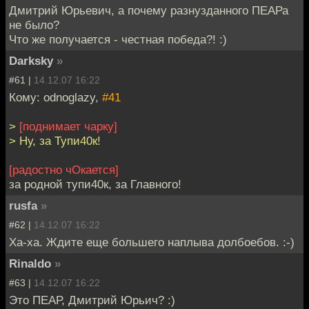
Дмитрий Юрьевич, а почему разнузданного ПЕАРа
не было?
Что же получается - честная победа?! :)
Darksky
»
#61 |
14.12.07 16:22
Кому: odnoglazy,
#41
>
[поднимает чарку]
> Ну, за Тупи40к!
[радостно чОкается]
за родной тупи40к, за Главного!
rusfa
»
#62 |
14.12.07 16:22
Ха-ха. Ждите еще большего наплыва долбоебов. :-)
Rinaldo
»
#63 |
14.12.07 16:22
Это ПЕАР, Дмитрий Юрьич? :)