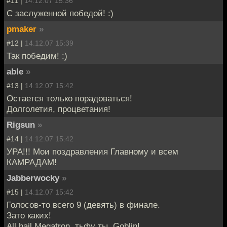
#11 |
14.12.07 15:36
C заслуженной победой! :)
pmaker
»
#12 |
14.12.07 15:39
Так победим! :)
able
»
#13 |
14.12.07 15:42
Остается только порадоваться!
Долголетия, процветания!
Rigsun
»
#14 |
14.12.07 15:42
УРА!!! Мои поздравления Главному и всем
КАМРАДАМ!
Jabberwocky
»
#15 |
14.12.07 15:42
Голосов-то всего 9 (девять) в финале.
Зато каких!
All hail Megatron, тьфу ты, Goblin!