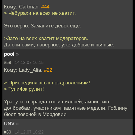
Кому: Cartman,
#44
> Чебурахи на всех не хватит.
Это верно. Заманите девок еще.
>Зато на всех хватит модераторов.
Да они сами, наверное, уже добрые и пьяные.
pooi
»
#59 |
14.12.07 16:15
Кому: Lady_Alia,
#22
> Присоединяюсь к поздравлениям!
> Тупи4ок рулит!
Ура, у кого правда тот и сильней, амнистию
долбоебам, участникам памятные медали, Гоблину
бюст поясной в Мордовии
UNV
»
#60 |
14.12.07 16:22