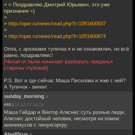
> > Поздравляю Дмитрий Юрьевич, это уже
признание =)
>
>
http://oper.ru/news/read.php?t=1051600937
>
>
http://oper.ru/news/read.php?t=1051600674
Оппа, с архивами тупичка я и не ознакомлен, но всё
равно, поздравлямс!
[Чихая от пыли начинает разбирать преданья
старины глубокой]
P.S. Вот и где сейчас Маша Писклова и иже с ней?
А Тупичок - вечен!
sunday_morning
»
#68 |
14.12.07 16:24
Маша Гайдар и Виктор Алкснис суть разные люди.
Алкснис достойный человек, несмотря на помои
анонимусов с линуксоргру.
Alex65rus
»