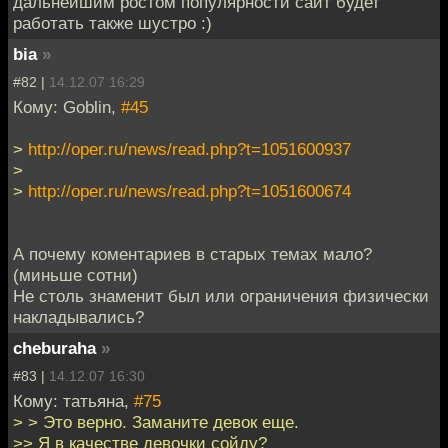
дальнейшим ростом популярности сайт будет
работать также шустро :)
bia
»
#82 |
14.12.07 16:29
Кому: Goblin,
#45
>
http://oper.ru/news/read.php?t=1051600937
>
>
http://oper.ru/news/read.php?t=1051600674
А почему коментариев в старых темах мало?
(миньше сотни)
Не столь знаменит был или ограничения физически
накладывались?
cheburaha
»
#83 |
14.12.07 16:30
Кому: татьяна,
#75
> > Это верно. Заманите девок еще.
>> Я в качестве девочки сойду?