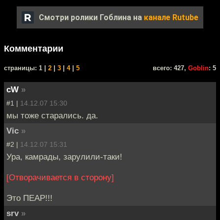
Смотри ролики Гоблина на
канале Rutube
Комментарии
cтраницы: 1 |
2
|
3
|
4
|
5
всего: 427,
Goblin
: 5
cW
»
#1 |
14.12.07 15:30
мы тоже старались. да.
Vic
»
#2 |
14.12.07 15:31
Ура, камрады, зарулили-таки!
[Отворачивается в сторону]
Это ПЕАР!!!
srv
»