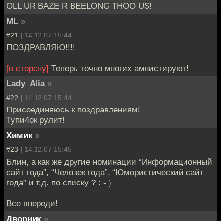
OLL UR BAZE R BEELONG THOO US!
ML
»
#21 |
14.12.07 15:44
ПОЗДРАВЛЯЮ!!!!
[в сторону]
Теперь точно многих амнистируют!
Lady_Alia
»
#22 |
14.12.07 15:44
Присоединяюсь к поздравлениям!
Тупи4ок рулит!
Химик
»
#23 |
14.12.07 15:45
Блин, а как же другие номинации “Информационный
сайт года”, “Человек года”, “Юмористический сайт
года” и т.д. по списку ? : - )
Все впереди!
Дворник
»