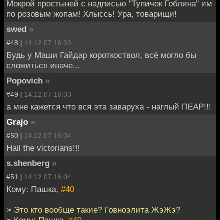
Мокрой простыней с надписью "Тупичок Гоблина" им
по розовым жопам! Хлыссь! Ура, товарищи!
swed
»
#48 |
14.12.07 16:03
Будь у Маши Гайдар короткоствол, всё могло бы
сложиться иначе...
Popovich
»
#49 |
14.12.07 16:03
а мне кажется что вся эта заваруха - наглый ПЕАР!!!
Grajo
»
#50 |
14.12.07 16:04
Hail the victorians!!!
s.shenberg
»
#51 |
14.12.07 16:04
Кому: Пашка,
#40
> Это кто вообще такие? Говноэлита ЖэЖэ?