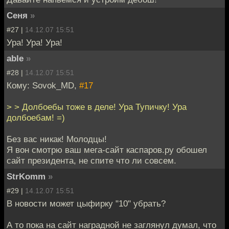
Сеня
»
#27 |
14.12.07 15:51
Ура! Ура! Ура!
able
»
#28 |
14.12.07 15:51
Кому: Sovok_MD,
#17
> > Долбоебы тоже в деле! Ура Тупичку! Ура
долбоебам! =)
Без вас никак! Молодцы!
Я вон смотрю ваш мега-сайт каспаров.ру обошел
сайт президента, не спите что ли совсем.
StrKomm
»
#29 |
14.12.07 15:51
В новости может цыфирку "10" убрать?
А то пока на сайт наградной не заглянул думал, что