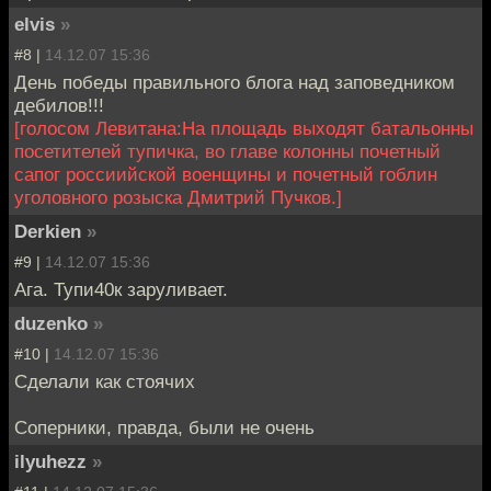
elvis
»
#8 |
14.12.07 15:36
День победы правильного блога над заповедником
дебилов!!!
[голосом Левитана:На площадь выходят батальонны
посетителей тупичка, во главе колонны почетный
сапог россиийской военщины и почетный гоблин
уголовного розыска Дмитрий Пучков.]
Derkien
»
#9 |
14.12.07 15:36
Ага. Тупи40к заруливает.
duzenko
»
#10 |
14.12.07 15:36
Сделали как стоячих
Соперники, правда, были не очень
ilyuhezz
»