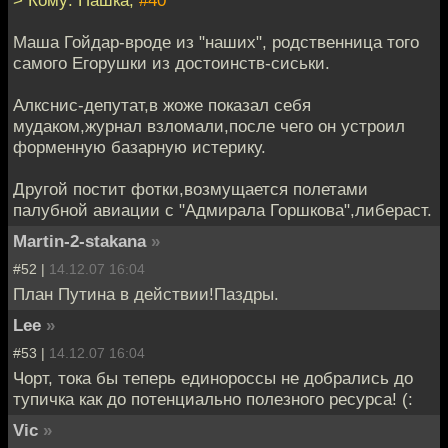
> Кому: Пашка,
#40
Маша Гойдар-вроде из "наших", родственница того
самого Егорушки из достоинств-сиськи.
Алкснис-депутат,в жоже показал себя
мудаком,журнал взломали,после чего он устроил
форменную базарную истерику.
Другой постит фотки,возмущается полетами
палубной авиации с "Адмирала Горшкова",либераст.
Martin-2-stakana
»
#52 |
14.12.07 16:04
План Путина в действии!Паздры.
Lee
»
#53 |
14.12.07 16:04
Чорт, тока бы теперь единороссы не добрались до
тупичка как до потенциально полезного ресурса! (:
Vic
»