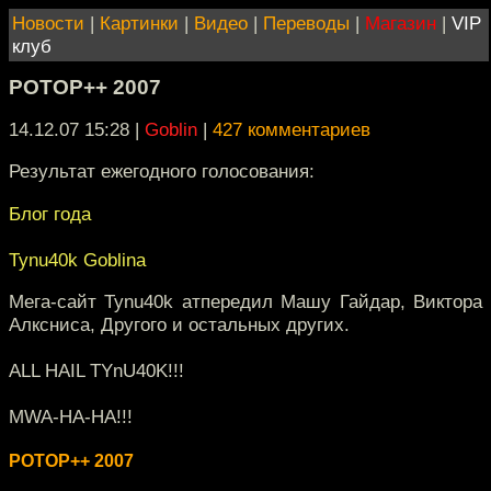
Новости
|
Картинки
|
Видео
|
Переводы
|
Магазин
|
VIP
клуб
РОТОР++ 2007
14.12.07 15:28
|
Goblin
|
427 комментариев
Результат ежегодного голосования:
Блог года
Tynu40k Goblina
Мега-сайт Tynu40k атпередил Машу Гайдар, Виктора
Алксниса, Другого и остальных других.
ALL HAIL TYnU40K!!!
MWA-HA-HA!!!
POTOP++ 2007