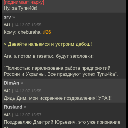
[поднимает чарку]
Ну, за Тупи40к!
srv
»
#41 |
14.12.07 15:55
Кому: cheburaha,
#26
> Давайте напьемся и устроим дебош!
Ага, а потом в газетах, будут заголовки:
"Полностью парализована работа предприятий
России и Украины. Все празднуют успех Tynu4kа".
DimAn
»
#42 |
14.12.07 15:55
Дядь Дим, мои искренние поздравления! УРА!!!
Rusland
»
#43 |
14.12.07 15:57
Поздравляю Дмитрий Юрьевич, это уже признание
=)