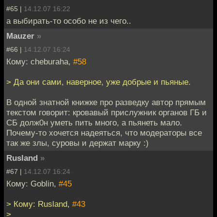
#65 |
14.12.07 16:22
а выбирать-то особо не из чего..
Mauzer
»
#66 |
14.12.07 16:24
Кому: cheburaha,
#58
> Да они сами, наверное, уже добрые и пьяные.
В одной знатной книжке про разведку автор прямым
текстом говорит: кровавый прислужник органов ГБ и
СБ долж0н уметь пить много, а пьянеть мало.
Почему-то хочется надеяться, что модераторы все
так же злы, суровы и держат марку :)
Rusland
»
#67 |
14.12.07 16:24
Кому: Goblin,
#45
> Кому: Rusland,
#43
>