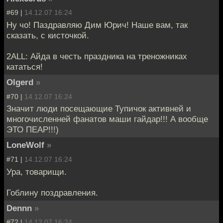
#69 |
14.12.07 16:24
Ну чо! Паздравляю Дим Юрич! Наше вам, так
сказать, с кисточкой.
2ALL: Айда в честь праздника на треножниках
кататься!
Olgerd
»
#70 |
14.12.07 16:24
Значит люди посещающие Тупичок активней и
многочисленней фанатов маши гайдар!!! А вообще
ЭТО ПЕАР!!!)
LoneWolf
»
#71 |
14.12.07 16:24
Ура, товарищи.
Гоблину поздравления.
Dennn
»
#72 |
14.12.07 16:24