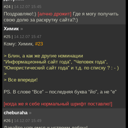
#24 |
14.12.07 15:45
Поздравляю!:)
[алчно дрожит]
Где я могу получить
свою долю за раскрутку сайта?:)
Химик
»
#25 |
14.12.07 15:47
Кому: Химик,
#23
> Блин, а как же другие номинации
“Информационный сайт года”, “Человек года”,
“Юмористический сайт года” и т.д. по списку ? : - )
>
> Все впереди!
PS. В слове “Все” – последняя буква “йо”, а не “е”
[когда же я себе нормальный шрифт поставлю!]
cheburaha
»
#26 |
14.12.07 15:49
Давайте напьемся и устроим дебош!