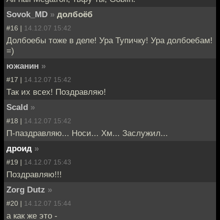
Sovok_MD
»
долбоёб
#16 |
14.12.07 15:42
Долбоебы тоже в деле! Ура Тупичку! Ура долбоебам!
=)
южанин
»
#17 |
14.12.07 15:42
Так их всех! Поздравляю!
Scald
»
#18 |
14.12.07 15:42
П-паздравляю... Носи... Хм... Заслужил...
дроид
»
#19 |
14.12.07 15:43
Поздравляю!!!
Zorg Dutz
»
#20 |
14.12.07 15:44
а как же это -