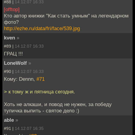
#88 |
14.12.07 16:33
[offtop]
Кто автор книжки "Как стать умным" на легендарном
фото?
http://ezhe.ru/data/fri/face/539.jpg
kven
»
#89 |
14.12.07 16:33
ГРАЦ !!!
LoneWolf
»
#90 |
14.12.07 16:33
Кому: Dennn,
#71
> к тому ж и пятница сегодня.
Хоть не алкаши, и повод не нужен, за победу
тупичка выпить - святое дело :)
able
»
#91 |
14.12.07 16:35