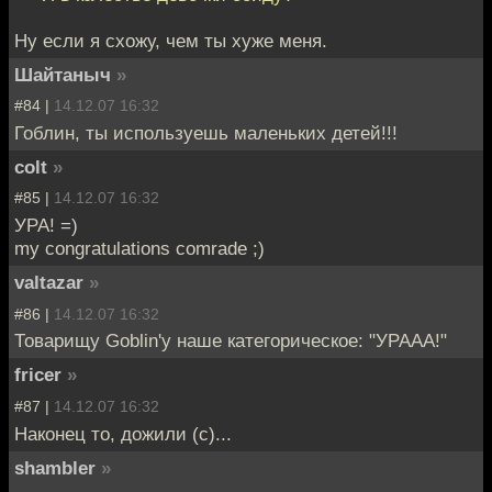
Ну если я схожу, чем ты хуже меня.
Шайтаныч
»
#84 |
14.12.07 16:32
Гоблин, ты используешь маленьких детей!!!
colt
»
#85 |
14.12.07 16:32
УРА! =)
my congratulations comrade ;)
valtazar
»
#86 |
14.12.07 16:32
Товарищу Goblin'у наше категорическое: "УРААА!"
fricer
»
#87 |
14.12.07 16:32
Наконец то, дожили (с)...
shambler
»