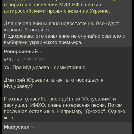
говорится в заявлении МИД РФ в связи с
антироссийскими проявлениями на Украине.
Для начала войны явно недостаточно. Все будет
хорошо. Успокойся.
Подозреваю, это заявление не случайно совпало с
выборами украинского премьера.
Реверсивный
»
#39 |
14.12.07 19:22
Ух. Про Муцураева - симметрично.
Дмитрий Юрьевич, а как ты относишься к
Муцураеву?
Прознал (спасибо, опер.ру!) про "Иерусалим" и
заслушал. ИМХО, очень интересная песня. Потом
послушал остальные. Например, "Джохар". Однако
ж. :\
Мафусаил
»