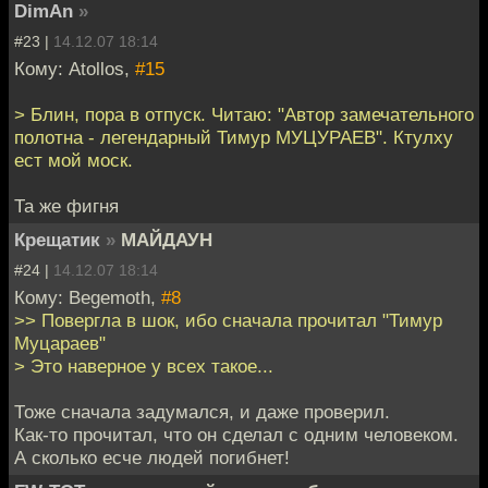
DimAn
»
#23 |
14.12.07 18:14
Кому: Atollos,
#15
> Блин, пора в отпуск. Читаю: "Автор замечательного
полотна - легендарный Тимур МУЦУРАЕВ". Ктулху
ест мой моск.
Та же фигня
Крещатик
»
МАЙДАУН
#24 |
14.12.07 18:14
Кому: Begemoth,
#8
>> Повергла в шок, ибо сначала прочитал "Тимур
Муцараев"
> Это наверное у всех такое...
Тоже сначала задумался, и даже проверил.
Как-то прочитал, что он сделал с одним человеком.
А сколько есче людей погибнет!