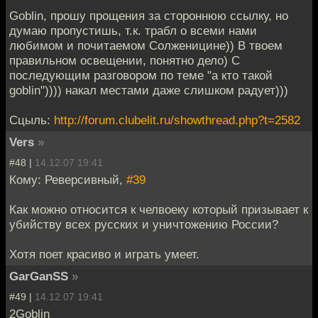
Goblin, прошу прощения за стороннюю ссылку, но
думаю пропустишь, т.к. трабл о всеми нами
любимом и почитаемом Солженицине)) В твоем
правильном освещении, понятно дело) С
последующим разговором по теме "а кто такой
goblin")))) накал местами даже слишком радует)))
Сцыль:
http://forum.clubelit.ru/showthread.php?t=2582
Vers
»
#48 |
14.12.07 19:41
Кому: Реверсивный,
#39
Как можно относится к челвоеку который призывает к
убийству всех русских и уничтожению России?
Хотя поет красиво и играть умеет.
GarGanSS
»
#49 |
14.12.07 19:41
2Goblin