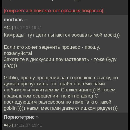
[озирается в поисках несорваных покровов]
morbias
»
#44 |
14.12.07 19:41
Камрады, тут дети пытаются зохавать мой моск)))
Если кто хочет заценить процесс - прошу,
пожалуйста!
Захотите в дискуссии поучаствовать - тоже буду
рад)))
Goblin, прошу прощения за стороннюю ссылку, но
думаю пропустишь, т.к. трабл о всеми нами
любимом и почитаемом Солженицине)) В твоем
правильном освещении, понятно дело) С
последующим разговором по теме "а кто такой
goblin")))) накал местами даже слишком радует)))
Порнотетрис
»
#45 |
14.12.07 19:41