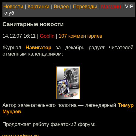
Новости
|
Картинки
|
Видео
|
Переводы
|
Магазин
|
VIP
клуб
Санитарные новости
14.12.07 16:11
|
Goblin
|
107 комментариев
Журнал
Навигатор
за декабрь радует читателей
отменным календариком:
Автор замечательного полотна — легендарный
Тимур
Муцаев
.
Продолжает работу фанатский форум: