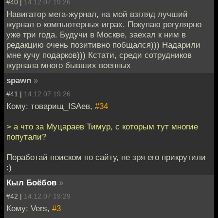
#40 |
14.12.07 19:26
Навигатор мега-журнал, на мой взгляд лучший
журнал о компьютерных играх. Покупаю регулярно
уже три года. Будучи в Москве, заехал к ним в
редакцию очень позитивно побщался))) Надарили
мне кучу подарков))) Кстати, среди сотрудников
журнала много бывших военных
spawn
»
#41 |
14.12.07 19:26
Кому: товарищ_ISAев,
#34
> а что за Муцараев Тимур, с которым тут многие
попутали?
Поработай поиском по сайту, не зря его прикрутили
:)
Кыл Боёбов
»
#42 |
14.12.07 19:29
Кому: Vers,
#3