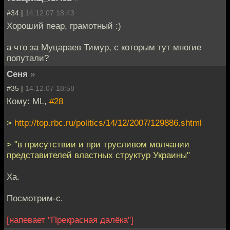
#34 |
14.12.07 18:43
Хороший пеар, грамотный :)
а что за Муцараев Тимур, с которым тут многие
попутали?
Сеня
»
#35 |
14.12.07 18:58
Кому: ML,
#28
>
http://top.rbc.ru/politics/14/12/2007/129886.shtml
> "в присутствии и при трусливом молчании
представителей властных структур Украины"
Ха.
Посмотрим-с.
[напевает "Прекрасная далёка"]