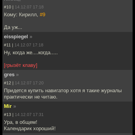
#10 |
14.12.07 17:18
Кому: Кирилл,
#9
Да уж...
eisspiegel
»
#11 |
14.12.07 17:18
Ну, когда же....когда.....
[грызёт клаву]
gres
»
#12 |
14.12.07 17:20
Придется купить навигатор хотя я такие журналы
практически не читаю.
Mir
»
#13 |
14.12.07 17:31
Ура, в общем!
Календарик хороший!