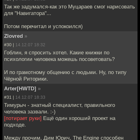
Так же задумался-как это Муцараев смог нарисовать
для "Навигатора"...
Потом перечитал и успокоился)
Zlovred
»
#30 |
14.12.07 18:32
Гоблин, я спросить хотел. Какие книжки по
психологии человека можешь посоветовать?
И по грамотному общению с людьми. Ну, по типу
Чёрной Риторики.
Arter[HWTD]
»
#31 |
14.12.07 18:33
Тимурыч - знатный специалист, правильного
человека зазвали. :-)
[потирает руки]
Ещё один хороший проект на
подходе.
Между прочим, Дим Юрич, The Engine способен