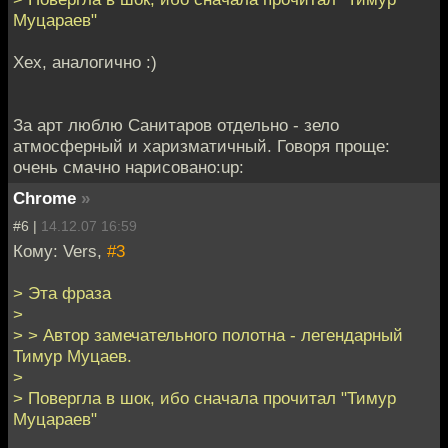
Муцараев"
Хех, аналогично :)
За арт люблю Санитаров отдельно - зело
атмосферный и харизматичный. Говоря проще:
очень смачно нарисовано:up:
Chrome
»
#6 |
14.12.07 16:59
Кому: Vers,
#3
> Эта фраза
>
> > Автор замечательного полотна - легендарный
Тимур Муцаев.
>
> Повергла в шок, ибо сначала прочитал "Тимур
Муцараев"