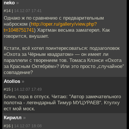
neko
»
#14 |
14.12.07 17:41
Однако ж по сравнению с предварительным
наброском (
http://oper.ru/gallery/view.php?
t=1048751741
) Хартман весьма заматерел. Как
говорится, внушает.
Кстати, всё хотел поинтересоваться: подзаголовок
«Охота за Чёрным квадратом» — он имеет ли
параллели с творением тов. Томаса Клэнси «Охота
за Красным Октябрём»? Или это просто „случайное”
совпадение?
Atollos
»
#15 |
14.12.07 17:49
Блин, пора в отпуск. Читаю: "Автор замечательного
полотна - легендарный Тимур МУЦУРАЕВ". Ктулху
ест мой моск.
Кирилл
»
#16 |
14.12.07 18:08