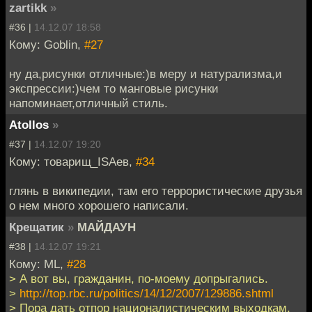
zartikk
»
#36 |
14.12.07 18:58
Кому: Goblin,
#27
ну да,рисунки отличные:)в меру и натурализма,и
экспрессии:)чем то манговые рисунки
напоминает,отличный стиль.
Atollos
»
#37 |
14.12.07 19:20
Кому: товарищ_ISAев,
#34
глянь в википедии, там его террористические друзья
о нем много хорошего написали.
Крещатик
»
МАЙДАУН
#38 |
14.12.07 19:21
Кому: ML,
#28
> А вот вы, гражданин, по-моему допрыгались.
>
http://top.rbc.ru/politics/14/12/2007/129886.shtml
> Пора дать отпор националистическим выходкам,