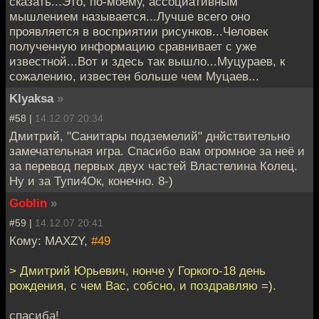
сказать...Это, по-моему, ассоциативным
мышлением называется...Лучше всего оно
проявляется в восприятии рисунков...Человек
полученную информацию сравнивает с уже
известной...Вот и здесь так вышло...Муцураев, к
сожалению, известен больше чем Муцаев...
Klyaksa
»
#58 |
14.12.07 20:34
Дмитрий, "Санитары подземелий" днйствительно
замечательная игра. Спасибо вам огромное за неё и
за перевод первых двух частей Властелина Колец.
Ну и за Тупи4Ок, конечно. 8-)
Goblin
»
#59 |
14.12.07 20:41
Кому: MAXZY,
#49
> Дмитрий Юрьевич, нонче у Горкого-18 день
рождения, с чем Вас, собсно, и поздравляю =).
спасиба!