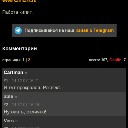
www.sanitars.ru
Работа кипит.
Подписывайся на наш
канал в Telegram
Комментарии
cтраницы: 1 |
2
всего: 107,
Goblin
: 7
Cartman
»
#1 |
14.12.07 16:21
И тут прокрался. Респект.
able
»
#2 |
14.12.07 16:24
Ну опять, отлично!
Vers
»