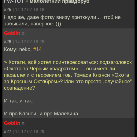
FW-TOT
»
малолетний правдоруб
#25 |
14.12.07 18:18
Надо же, даже фотку внизу приткнули... чтоб не
забывали, наверное. )))
Goblin
»
#26 |
14.12.07 18:28
Кому: neko,
#14
> Кстати, всё хотел поинтересоваться: подзаголовок
«Охота за Чёрным квадратом» — он имеет ли
параллели с творением тов. Томаса Клэнси «Охота
за Красным Октябрём»? Или это просто „случайное”
совпадение?
И так, и так.
И про Клэнси, и про Малевича.
Goblin
»
#27 |
14.12.07 18:29