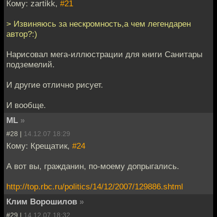
Кому: zartikk,
#21
> Извиняюсь за нескромность,а чем легендарен
автор?:)
Нарисовал мега-иллюстрации для книги Санитары
подземелий.
И другие отлично рисует.
И вообще.
ML
»
#28 |
14.12.07 18:29
Кому: Крещатик,
#24
А вот вы, гражданин, по-моему допрыгались.
http://top.rbc.ru/politics/14/12/2007/129886.shtml
Клим Ворошилов
»
#29 |
14.12.07 18:32