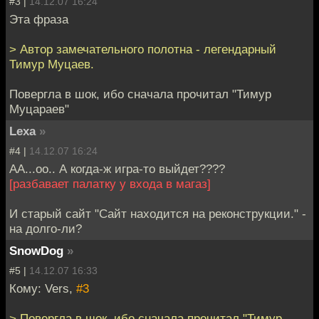
#3 |
14.12.07 16:24
Эта фраза
> Автор замечательного полотна - легендарный
Тимур Муцаев.
Повергла в шок, ибо сначала прочитал "Тимур
Муцараев"
Lexa
»
#4 |
14.12.07 16:24
АА...оо.. А когда-ж игра-то выйдет????
[разбавает палатку у входа в магаз]
И старый сайт "Сайт находится на реконструкции." -
на долго-ли?
SnowDog
»
#5 |
14.12.07 16:33
Кому: Vers,
#3
> Повергла в шок, ибо сначала прочитал "Тимур