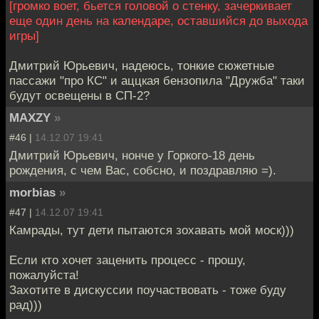
[громко воет, бьется головой о стенку, зачеркивает
еще один день на календаре, оставшийся до выхода
игры]
Дмитрий Юрьевич, надеюсь, тонкие сюжетные
пассажи "про КС" и аццкая бензопила "Дружба" таки
будут освещены в СП-2?
MAXZY
»
#46 |
14.12.07 19:41
Дмитрий Юрьевич, нонче у Горкого-18 день
рождения, с чем Вас, собсно, и поздравляю =).
morbias
»
#47 |
14.12.07 19:41
Камрады, тут дети пытаются зохавать мой моск)))
Если кто хочет заценить процесс - прошу,
пожалуйста!
Захотите в дискуссии поучаствовать - тоже буду
рад)))