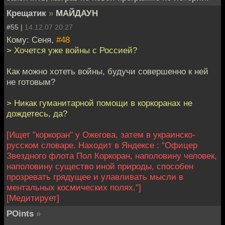
Крещатик
»
МАЙДАУН
#55 |
14.12.07 20:27
Кому: Сеня,
#48
> Хочется уже войны с Россией?
Как можно хотеть войны, будучи совершенно к ней
не готовым?
> Никак гуманитарной помощи в коркоранах не
дождетесь, да?
[Ищет "коркоран" у Ожегова, затем в украинско-
русском словаре. Находит в Яндексе : "Офицер
Звездного флота Пол Коркоран, наполовину человек,
наполовину существо иной природы, способен
прозревать грядущее и улавливать мысли в
ментальных космических полях."]
[Медитирует]
POints
»