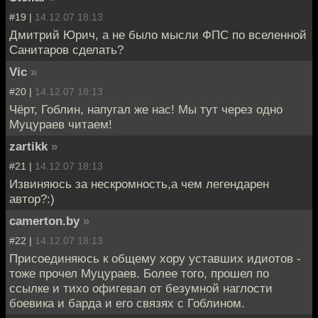
#19 |
14.12.07 18:13
Дмитрий Юрич, а не было мысли ФПС по вселенной
Санитаров сделать?
Vic
»
#20 |
14.12.07 18:13
Чёрт, Гоблин, напугал же нас! Мы тут через одно
Муцураев читаем!
zartikk
»
#21 |
14.12.07 18:13
Извиняюсь за нескромность,а чем легендарен
автор?:)
camerton.by
»
#22 |
14.12.07 18:13
Присоединяюсь к общему хору уставших идиотов -
тоже прочел Муцураев. Более того, прошел по
ссылке и тихо офигевал от безумной наглости
боевика и барда и его связях с Гоблином.