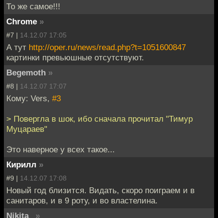
То же самое!!!
Chrome
»
#7 |
14.12.07 17:05
А тут
http://oper.ru/news/read.php?t=1051600847
картинки превьюшные отсутствуют.
Begemoth
»
#8 |
14.12.07 17:07
Кому: Vers,
#3
> Повергла в шок, ибо сначала прочитал "Тимур
Муцараев"
Это наверное у всех такое...
Кирилл
»
#9 |
14.12.07 17:08
Новый год близится. Видать, скоро поиграем и в
санитаров, и в 9 роту, и во властелина.
Nikita_
»