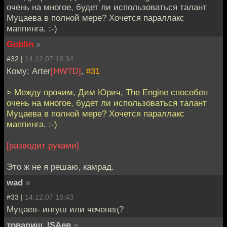
очень на многое, будет ли использоваться талант
Муцаева в полной мере? Хочется параллакс
маппинга. :-)
Goblin
»
#32 |
14.12.07 18:34
Кому: Arter
[HWTD]
,
#31
> Между прочим, Дим Юрич, The Engine способен
очень на многое, будет ли использоваться талант
Муцаева в полной мере? Хочется параллакс
маппинга. :-)
[разводит руками]
Это ж не я решаю, камрад.
wad
»
#33 |
14.12.07 18:43
Муцаев- ингуш или чеченец?
товарищ_ISAев
»