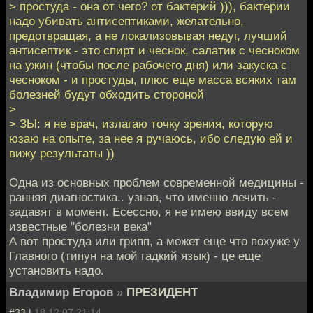
> простуда - она от чего? от бактерий ))), бактерии
надо убивать антисептиками, желательно,
предотвращая, а не локализовывая недуг, лучший
антисептик - это спирт и чеснок, салатик с чесноком
на ужин (чтобы после рабочего дня) или закуска с
чесноком - и простуды, плюс еще масса всяких там
болезней будут обходить стороной
>
> ЗЫ: я не врач, излагаю точку зрения, которую
юзаю на опыте, за нее я ручаюсь, ибо следую ей и
вижу результаты ))
Одна из основных проблем современной медицины -
ранняя диагностика.. узнав, что именно лечить -
задавят в момент. Есессно, я не имею ввиду всем
известные "болезни века"
А вот простуда или грипп, а может еще что похуже у
Главного (типун на мой гадкий язык) - це еще
установить надо.
Владимир Егоров
»
ПРЕЗИДЕНТ
#33 |
18.12.07 21:14