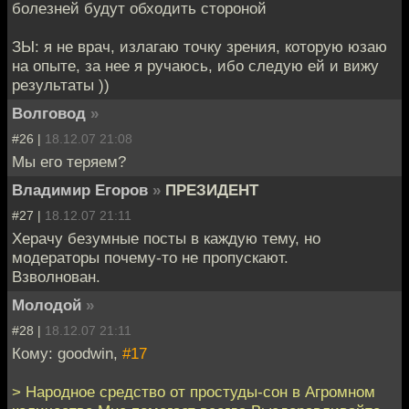
болезней будут обходить стороной
ЗЫ: я не врач, излагаю точку зрения, которую юзаю
на опыте, за нее я ручаюсь, ибо следую ей и вижу
результаты ))
Волговод
»
#26 |
18.12.07 21:08
Мы его теряем?
Владимир Егоров
»
ПРЕЗИДЕНТ
#27 |
18.12.07 21:11
Херачу безумные посты в каждую тему, но
модераторы почему-то не пропускают.
Взволнован.
Молодой
»
#28 |
18.12.07 21:11
Кому: goodwin,
#17
> Народное средство от простуды-сон в Агромном