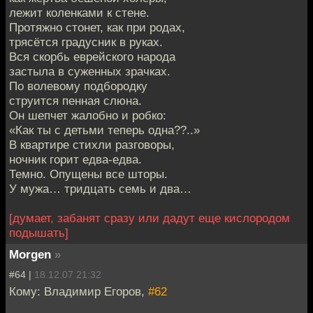
лежит коленками к стене.
Протяжно стонет, как при родах,
трясётся градусник в руках.
Вся скорбь еврейского народа
застыла в суженных зрачках.
По волевому подбородку
струится пенная слюна.
Он шепчет жалобно и робко:
«Как ты с детьми теперь одна??..»
В квартире стихли разговоры,
ночник горит едва-едва.
Темно. Опущены все шторы.
У мужа… тридцать семь и два…
[думает, забанят сразу или дадут еще кислородом
подышать]
Morgen
»
#64 |
18.12.07 21:32
Кому: Владимир Егоров,
#62