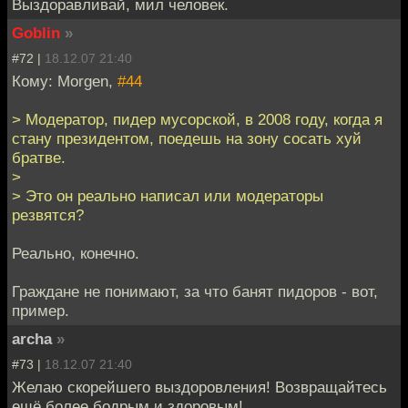
Выздоравливай, мил человек.
Goblin
»
#72 |
18.12.07 21:40
Кому: Morgen,
#44
> Модератор, пидер мусорской, в 2008 году, когда я
стану президентом, поедешь на зону сосать хуй
братве.
>
> Это он реально написал или модераторы
резвятся?
Реально, конечно.
Граждане не понимают, за что банят пидоров - вот,
пример.
archa
»
#73 |
18.12.07 21:40
Желаю скорейшего выздоровления! Возвращайтесь
ещё более бодрым и здоровым!