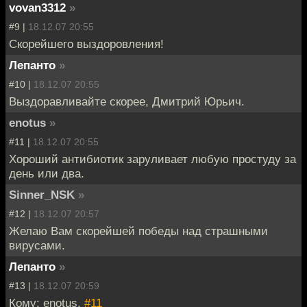
vovan3312
»
#9 |
18.12.07 20:55
Скорейшего выздоровления!
Лепанто
»
#10 |
18.12.07 20:55
Выздоравливайте скорее, Дмитрий Юрьич.
enotus
»
#11 |
18.12.07 20:55
Хороший антибиотик заруливает любую простуду за
день или два.
Sinner_NSK
»
#12 |
18.12.07 20:57
Желаю Вам скорейшей победы над страшными
вирусами.
Лепанто
»
#13 |
18.12.07 20:59
Кому: enotus,
#11