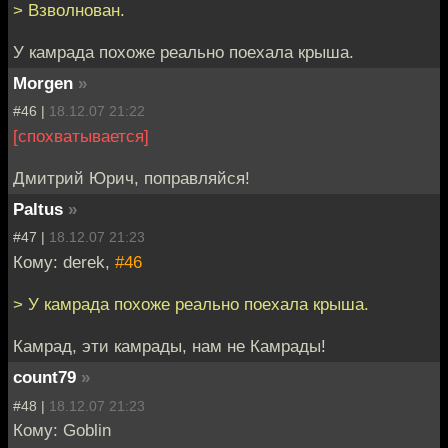
> Взволнован.
У камрада похоже реально поехала крыша.
Morgen
»
#46 |
18.12.07 21:22
[спохватывается]
Дмитрий Юрич, поправляйся!
Paltus
»
#47 |
18.12.07 21:23
Кому: derek,
#46
> У камрада похоже реально поехала крыша.
Камрад, эти камрады, нам не Камрады!
count79
»
#48 |
18.12.07 21:23
Кому: Goblin