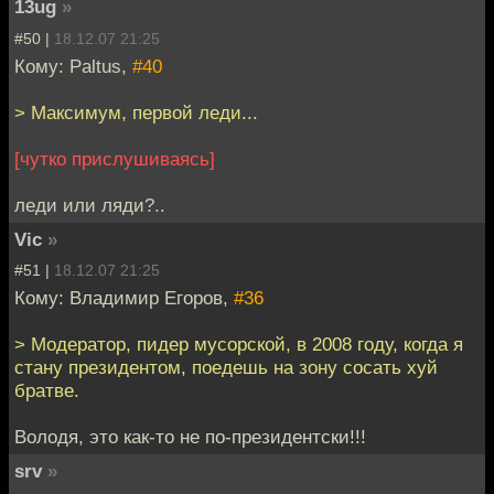
13ug
»
#50 |
18.12.07 21:25
Кому: Paltus,
#40
> Максимум, первой леди...
[чутко прислушиваясь]
леди или ляди?..
Vic
»
#51 |
18.12.07 21:25
Кому: Владимир Егоров,
#36
> Модератор, пидер мусорской, в 2008 году, когда я
стану президентом, поедешь на зону сосать хуй
братве.
Володя, это как-то не по-президентски!!!
srv
»