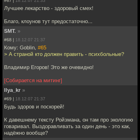
#67 |
18.12.07 21:33
Лучшее лекарство - здоровый смех!
Благо, клоунов тут предостаточно...
SMT.
»
#68 |
18.12.07 21:37
Кому: Goblin,
#65
> А страной кто должен править - психбольные?
Владимир Егоров! Это же очевидно!
[Собирается на митинг]
Ilya_kr
»
#69 |
18.12.07 21:37
Будь здоров и поскорей!
К давешнему тексту Ройзмана, он там про экологию
говаривал. Выздоравливать за один день - это как,
надёжно вообще?