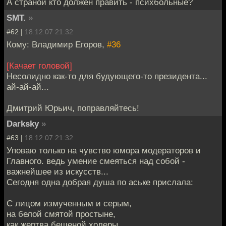
А страной кто должен править - психбольные?
SMT.
»
#62 |
18.12.07 21:32
Кому: Владимир Егоров,
#36
[Качает головой]
Несолидно как-то для будующего-то президента...
ай-ай-ай...
Дмитрий Юрьич, поправляйтесь!
Darksky
»
#63 |
18.12.07 21:32
Уповаю только на чувство юмора модераторов и
Главного. ведь умение смеяться над собой -
важнейшее из искусств...
Сегодня одна добрая душа по аське прислала:
С лицом измученным и серым,
на белой смятой простыне,
как жертва бешеной холеры,