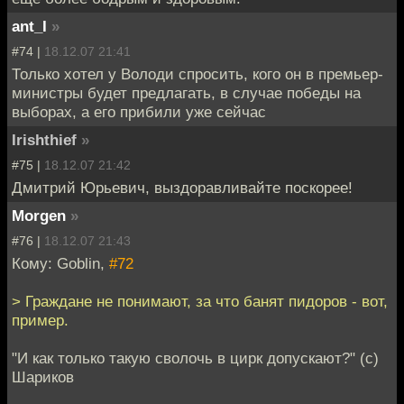
ant_I
»
#74 |
18.12.07 21:41
Только хотел у Володи спросить, кого он в премьер-
министры будет предлагать, в случае победы на
выборах, а его прибили уже сейчас
Irishthief
»
#75 |
18.12.07 21:42
Дмитрий Юрьевич, выздоравливайте поскорее!
Morgen
»
#76 |
18.12.07 21:43
Кому: Goblin,
#72
> Граждане не понимают, за что банят пидоров - вот,
пример.
"И как только такую сволочь в цирк допускают?" (с)
Шариков