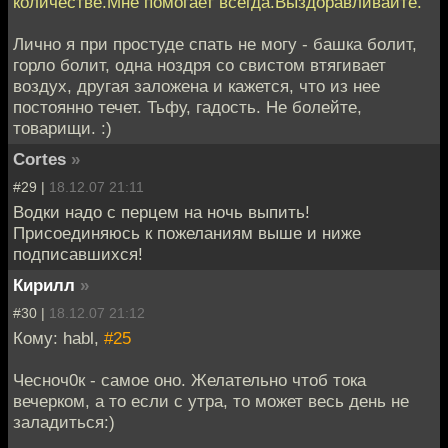
количестве.Мне помогает всегда.Выздоравливайте.
Лично я при простуде спать не могу - башка болит,
горло болит, одна ноздря со свистом втягивает
воздух, другая заложена и кажется, что из нее
постоянно течет. Тьфу, гадость. Не болейте,
товарищи. :)
Cortes
»
#29 |
18.12.07 21:11
Водки надо с перцем на ночь выпить!
Присоединяюсь к пожеланиям выше и ниже
подписавшихся!
Кирилл
»
#30 |
18.12.07 21:12
Кому: habl,
#25
Чесноч0к - самое оно. Желательно чтоб тока
вечерком, а то если с утра, то может весь день не
заладиться:)