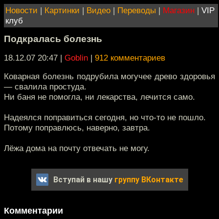
Новости
|
Картинки
|
Видео
|
Переводы
|
Магазин
|
VIP
клуб
Подкралась болезнь
18.12.07 20:47
|
Goblin
|
912 комментариев
Коварная болезнь подрубила могучее древо здоровья
— свалила простуда.
Ни баня не помогла, ни лекарства, лечится само.
Надеялся поправиться сегодня, но что-то не пошло.
Потому поправлюсь, наверно, завтра.
Лёжа дома на почту отвечать не могу.
Вступай в нашу
группу ВКонтакте
Комментарии