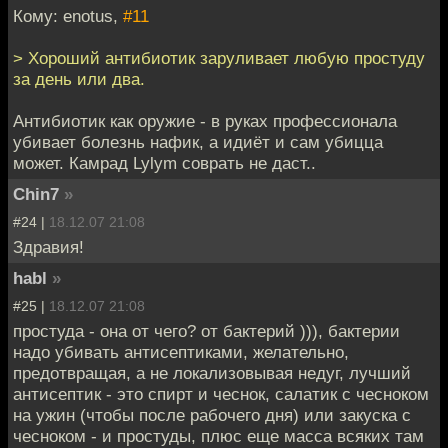
Кому: enotus,
#11
> Хороший антибиотик заруливает любую простуду
за день или два.
Антибиотик как оружие - в руках профессионала
убивает болезнь нафик, а идиёт и сам убицца
может. Камрад Lylym соврать не даст..
Chin7
»
#24 |
18.12.07 21:08
Здравия!
habl
»
#25 |
18.12.07 21:08
простуда - она от чего? от бактерий ))), бактерии
надо убивать антисептиками, желательно,
предотвращая, а не локализовывая недуг, лучший
антисептик - это спирт и чеснок, салатик с чесноком
на ужин (чтобы после рабочего дня) или закуска с
чесноком - и простуды, плюс еще масса всяких там