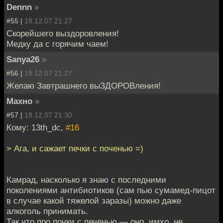
Dennn
»
#55 |
18.12.07 21:27
Скорейшего выздоровления!
Медку да с горячим чаем!
Sanya26
»
#56 |
18.12.07 21:27
Желаю Завтрашнего выЗДОРОВления!
Махно
»
#57 |
18.12.07 21:30
Кому: 13th_dc,
#16
> Ага, и сажает печки с поченью =)
Камрад, насколько я знаю с последними
поколениями антибиотиков (сам пью сумамед-пицот
в случае какой тяжелой заразы) можно даже
алкоголь принимать.
Так что про почки с печенью — оно, имхо, не