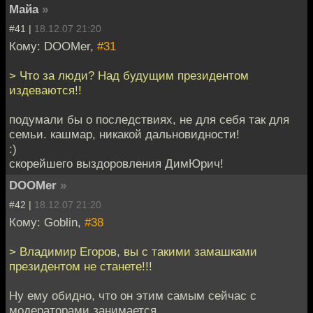
Майа
»
#41 |
18.12.07 21:20
Кому: DOOMer,
#31
> Что за люди? Над будущим президентом
издеваются!!
подумали бы о последствиях, не для себя так для
семьи. кашмар, никакой дальновидности!
:)
скорейшего выздоровления ДимЮрич!
DOOMer
»
#42 |
18.12.07 21:20
Кому: Goblin,
#38
> Владимир Егоров, вы с такими замашками
президентом не станете!!!
Ну ему обидно, что он этим самым сейчас с
модераторами занимается..