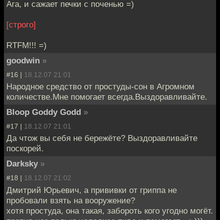
Ага, и сажает печки с поченью =)
[строго]
RTFM!!! =)
goodwin
»
#16 |
18.12.07 21:01
Народное средство от простуды-сон в Агромном
количестве.Мне помогает всегда.Выздоравливайте.
Bloop Goddy Godd
»
#17 |
18.12.07 21:01
Да чтож вы себя не бережёте? Выздоравливайте
поскорей.
Darksky
»
#18 |
18.12.07 21:02
Дмитрий Юрьевич, а прививки от гриппа не
пробовали взять на вооружение?
хотя простуда, она такая, забороть кого угодно могёт.