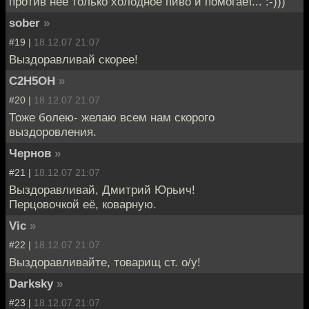
против нее только холодное пиво и помогает... :-)))
sober
»
#19 |
18.12.07 21:07
Выздоравливай скорее!
C2H5OH
»
#20 |
18.12.07 21:07
Тоже болею- желаю всем нам скорого
выздоровления.
Чернов
»
#21 |
18.12.07 21:07
Выздоравливай, Дмитрий Юрьич!
Перцовочкой её, коварную.
Vic
»
#22 |
18.12.07 21:07
Выздоравливайте, товарищ ст. о/у!
Darksky
»
#23 |
18.12.07 21:07