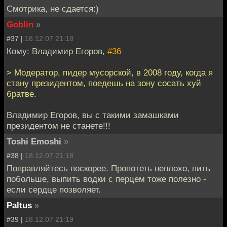
Смотрика, не сдается:)
Goblin
»
#37 |
18.12.07 21:18
Кому: Владимир Егоров,
#36
> Модератор, пидер мусорской, в 2008 году, когда я
стану президентом, поедешь на зону сосать хуй
братве.
Владимир Егоров, вы с такими замашками
президентом не станете!!!
Toshi Emoshi
»
#38 |
18.12.07 21:18
Поправляйтесь поскорее. Пропотеть неплохо, пить
побольше, выпить водки с перцем тоже полезно -
если сердце позволяет.
Paltus
»
#39 |
18.12.07 21:19