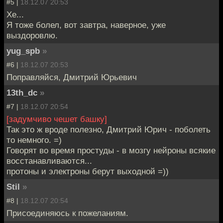
#5 |
18.12.07 20:53
Хе...
Я тоже болел, вот завтра, наверное, уже
выздоровлю.
yug_spb
»
#6 |
18.12.07 20:53
Поправляйся, Дмитрий Юрьевич
13th_dc
»
#7 |
18.12.07 20:54
[задумчиво чешет башку]
Так это ж вроде полезно, Дмитрий Юрич - поболеть
то немного. =)
Говорят во время простуды - в мозгу нейроны всякие
восстанавливаются...
протоны и электроны берут выходной =))
Stil
»
#8 |
18.12.07 20:54
Присоединяюсь к пожеланиям.