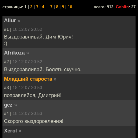
cтраницы: 1 |
2
|
3
|
4
...
7
|
8
|
9
|
10
всего: 912,
Goblin
: 27
Aliur
»
#1 |
18.12.07 20:52
Выздоравливай, Дим Юрич!
:)
Afrikoza
»
#2 |
18.12.07 20:52
Выздоравливай. Болеть скучно.
Младший староста
»
#3 |
18.12.07 20:53
поправляйся, Дмитрий!
gez
»
#4 |
18.12.07 20:53
Скорого выздоровления!
Xerol
»