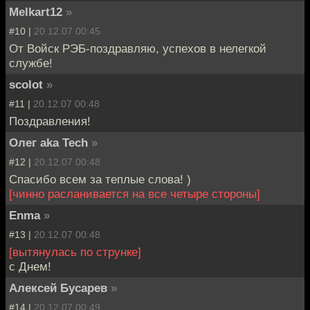
Melkart12
»
#10 |
20.12.07 00:45
От Войск РЭБ-поздравляю, успехов в нелегкой
службе!
scolot
»
#11 |
20.12.07 00:48
Поздравления!
Олег aka Tech
»
#12 |
20.12.07 00:48
Спасибо всем за теплые слова! )
[чинно расланивается на все четыре стороны]
Enma
»
#13 |
20.12.07 00:48
[вытянулась по струнке]
с Днем!
Алексей Бусарев
»
#14 |
20.12.07 00:49