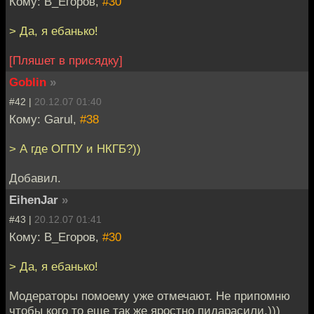
Кому: В_Егоров,
#30
> Да, я ебанько!
[Пляшет в присядку]
Goblin
»
#42 |
20.12.07 01:40
Кому: Garul,
#38
> А где ОГПУ и НКГБ?))
Добавил.
EihenJar
»
#43 |
20.12.07 01:41
Кому: В_Егоров,
#30
> Да, я ебанько!
Модераторы помоему уже отмечают. Не припомню
чтобы кого то еще так же яростно пидарасили.)))