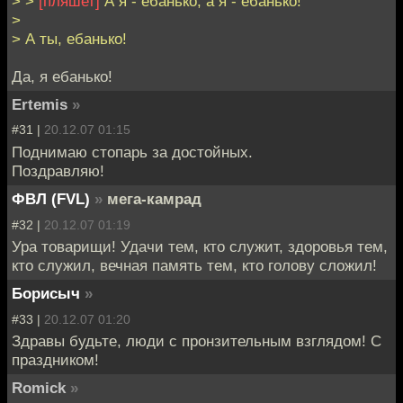
> >
[пляшет]
А я - ебанько, а я - ебанько!
>
> А ты, ебанько!
Да, я ебанько!
Ertemis
»
#31 |
20.12.07 01:15
Поднимаю стопарь за достойных.
Поздравляю!
ФВЛ (FVL)
»
мега-камрад
#32 |
20.12.07 01:19
Ура товарищи! Удачи тем, кто служит, здоровья тем,
кто служил, вечная память тем, кто голову сложил!
Борисыч
»
#33 |
20.12.07 01:20
Здравы будьте, люди с пронзительным взглядом! С
праздником!
Romick
»