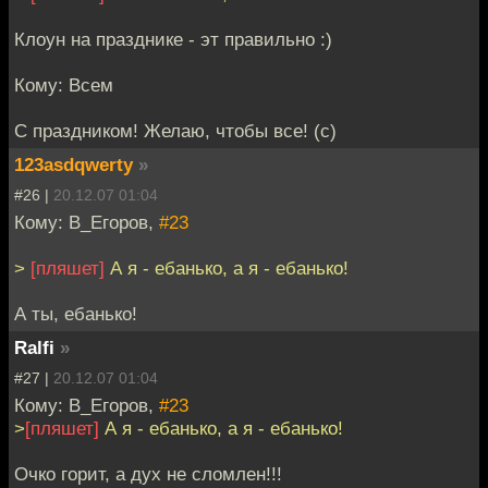
Клоун на празднике - эт правильно :)
Кому: Всем
С праздником! Желаю, чтобы все! (с)
123asdqwerty
»
#26 |
20.12.07 01:04
Кому: В_Егоров,
#23
>
[пляшет]
А я - ебанько, а я - ебанько!
А ты, ебанько!
Ralfi
»
#27 |
20.12.07 01:04
Кому: В_Егоров,
#23
>
[пляшет]
А я - ебанько, а я - ебанько!
Очко горит, а дух не сломлен!!!