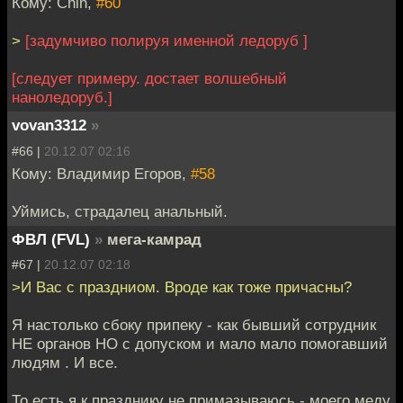
Кому: Chin,
#60
>
[задумчиво полируя именной ледоруб ]
[следует примеру. достает волшебный
наноледоруб.]
vovan3312
»
#66 |
20.12.07 02:16
Кому: Владимир Егоров,
#58
Уймись, страдалец анальный.
ФВЛ (FVL)
»
мега-камрад
#67 |
20.12.07 02:18
>И Вас с праздниом. Вроде как тоже причасны?
Я настолько сбоку припеку - как бывший сотрудник
НЕ органов НО с допуском и мало мало помогавший
людям . И все.
То есть я к празднику не примазываюсь - моего меду