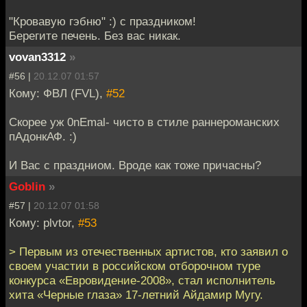
"Кровавую гэбню" :) с праздником!
Берегите печень. Без вас никак.
vovan3312
»
#56 |
20.12.07 01:57
Кому: ФВЛ (FVL),
#52
Скорее уж 0nEmal- чисто в стиле раннероманских
пАдонкАФ. :)
И Вас с праздниом. Вроде как тоже причасны?
Goblin
»
#57 |
20.12.07 01:58
Кому: plvtor,
#53
> Первым из отечественных артистов, кто заявил о
своем участии в российском отборочном туре
конкурса «Евровидение-2008», стал исполнитель
хита «Черные глаза» 17-летний Айдамир Мугу.