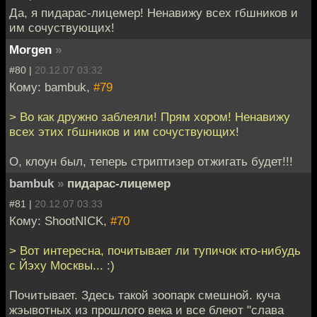
Да, я пидарас-лицемер! Ненавижу всех гбшников и
им сочуствующих!
Morgen
»
#80 |
20.12.07 03:32
Кому: bambuk,
#79
> Во как дружно заблеяли! Прям хором! Ненавижу
всех этих гбшников и им сочуствующих!
О, клоун был, теперь стриптизер отжигать будет!!!
bambuk
»
пидарас-лицемер
#81 |
20.12.07 03:33
Кому: ShootNICK,
#70
> Вот интересна, почитывает ли тупичок кто-нибудь
с Йэху Москвы... :)
Почитывает. Здесь такой зоопарк смешной. куча
жэывотных из прошлого века и все блеют "слава