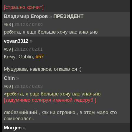
[страшно кричит]
Владимир Егоров
»
ПРЕЗИДЕНТ
#58 |
20.12.07 02:00
ребята, я еще больше хочу вас анально
vovan3312
»
#59 |
20.12.07 02:01
Кому: Goblin,
#57
Муцураев, наверное, отказался :)
Chin
»
#60 |
20.12.07 02:03
>ребята, я еще больше хочу вас анально
[задумчиво полируя именной ледоруб ]
любезнийший , как ни странно , в этом мало кто
сомневался .
Morgen
»