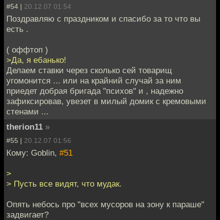
#54 |
20.12.07 01:54
Поздравляю с праздником и спасибо за то что вы
есть .
( оффтоп )
>Да, я ебанько!
Делаем ставки через сколько сей товарищ
угомонится ... или на крайний случай за ним
приедет добрая бригада "психов" и , надежно
зафиксировав, увезет в милый домик с кремовыми
стенами ...
therion11
»
#55 |
20.12.07 01:56
Кому: Goblin,
#51
>
> Пусть все видят, что мудак.
Опять небось про "всех мусоров на зону к параше"
задвигает?