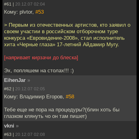
#61 |
20.12.07 02:04
Кому: plvtor,
#53
> Первым из отечественных артистов, кто заявил о
своем участии в российском отборочном туре
конкурса «Евровидение-2008», стал исполнитель
хита «Черные глаза» 17-летний Айдамир Мугу.
[наяривает кирзачи до блеска]
Эх, попляшем на столах!!! :)
EihenJar
»
#62 |
20.12.07 02:05
Кому: Владимир Егоров,
#58
Тебе еще не пора на процедуры?(блин хоть бы
глазком клянуть чо он там пишет)
vkni
»
#63 |
20.12.07 02:08