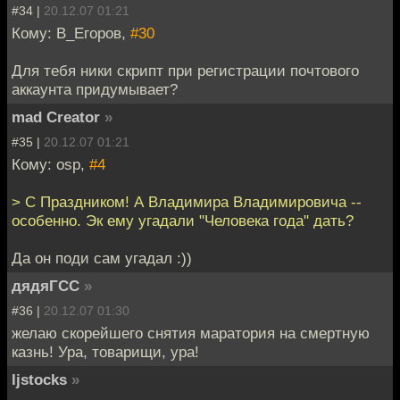
#34 |
20.12.07 01:21
Кому: В_Егоров,
#30
Для тебя ники скрипт при регистрации почтового
аккаунта придумывает?
mad Creator
»
#35 |
20.12.07 01:21
Кому: osp,
#4
> С Праздником! А Владимира Владимировича --
особенно. Эк ему угадали "Человека года" дать?
Да он поди сам угадал :))
дядяГСС
»
#36 |
20.12.07 01:30
желаю скорейшего снятия маратория на смертную
казнь! Ура, товарищи, ура!
ljstocks
»