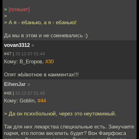
>
[пляшет]
>
> А я - ебанько, а я - ебанько!
Да мы в этом и не сомневались :)
vovan3312
»
#47 |
20.12.07 01:44
Кому: В_Егоров,
#30
Опят жЫвотное в камментах!!!
EihenJar
»
#48 |
20.12.07 01:48
Кому: Goblin,
#44
> Да он психбольной, через это неутомимый.
Так для них лекарства специальные есть. Замучаете
парня, кто потом веселить будет? Вон Фаерфокса