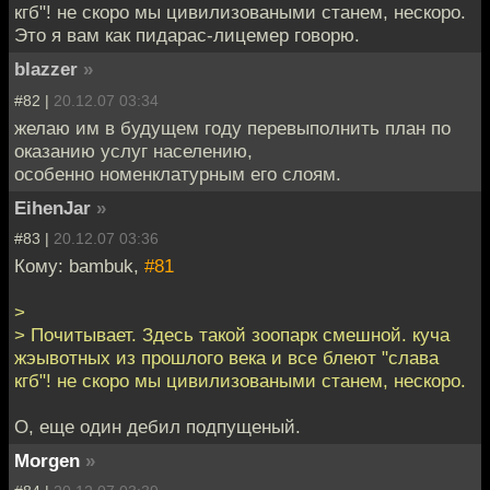
кгб"! не скоро мы цивилизоваными станем, нескоро.
Это я вам как пидарас-лицемер говорю.
blazzer
»
#82 |
20.12.07 03:34
желаю им в будущем году перевыполнить план по
оказанию услуг населению,
особенно номенклатурным его слоям.
EihenJar
»
#83 |
20.12.07 03:36
Кому: bambuk,
#81
>
> Почитывает. Здесь такой зоопарк смешной. куча
жэывотных из прошлого века и все блеют "слава
кгб"! не скоро мы цивилизоваными станем, нескоро.
О, еще один дебил подпущеный.
Morgen
»