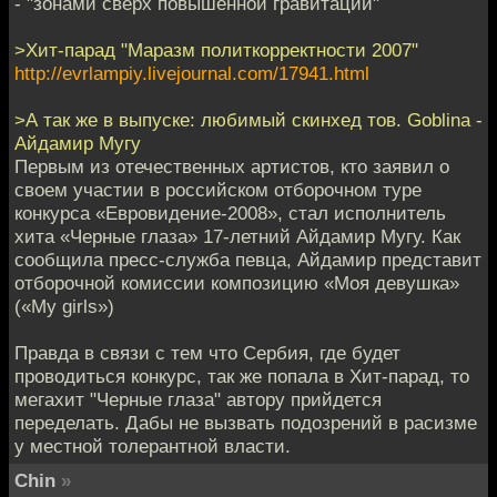
- "зонами сверх повышенной гравитации"
>Хит-парад "Маразм политкорректности 2007"
http://evrlampiy.livejournal.com/17941.html
>А так же в выпуске: любимый скинхед тов. Goblina -
Айдамир Мугу
Первым из отечественных артистов, кто заявил о
своем участии в российском отборочном туре
конкурса «Евровидение-2008», стал исполнитель
хита «Черные глаза» 17-летний Айдамир Мугу. Как
сообщила пресс-служба певца, Айдамир представит
отборочной комиссии композицию «Моя девушка»
(«My girls»)
Правда в связи с тем что Сербия, где будет
проводиться конкурс, так же попала в Хит-парад, то
мегахит "Черные глаза" автору прийдется
переделать. Дабы не вызвать подозрений в расизме
у местной толерантной власти.
Chin
»