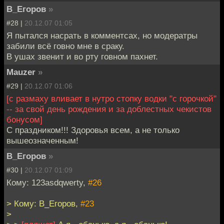
В_Егоров
»
#28 |
20.12.07 01:05
Я пытался насрать в комментсах, но модератры
забили всё говно мне в сраку.
В ушах звенит и во рту говном пахнет.
Mauzer
»
#29 |
20.12.07 01:06
[с размаху вливает в нутро стопку водки "с горочкой"
-- за свой день рождения и за доблестных чекистов
бонусом]
С праздником!!! Здоровья всем, а не только
вышеозначенным!
В_Егоров
»
#30 |
20.12.07 01:09
Кому: 123asdqwerty,
#26
> Кому: В_Егоров,
#23
>