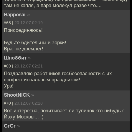
там не капля, а пара молекул разве что....
Happosai
»
#68 |
20.12.07 02:19
Присоединяюсь!
Будьте бдительны и зорки!
Враг не дремлет!
Шноббит
»
#69 |
20.12.07 02:21
Поздравляю работников госбезопасности с их
профессиональным праздником!
Ура!
ShootNICK
»
#70 |
20.12.07 02:28
Вот интересна, почитывает ли тупичок кто-нибудь с
Йэху Москвы... :)
GrGr
»