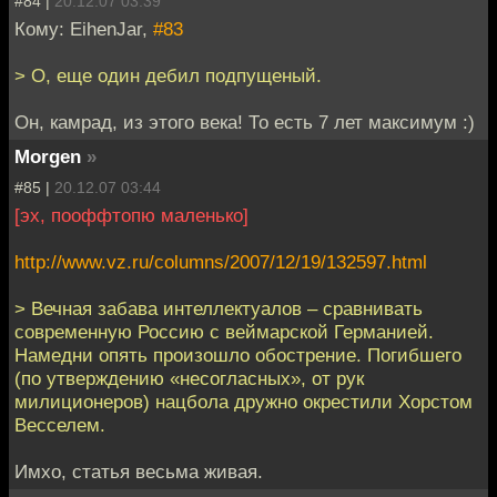
#84 |
20.12.07 03:39
Кому: EihenJar,
#83
> О, еще один дебил подпущеный.
Он, камрад, из этого века! То есть 7 лет максимум :)
Morgen
»
#85 |
20.12.07 03:44
[эх, пооффтопю маленько]
http://www.vz.ru/columns/2007/12/19/132597.html
> Вечная забава интеллектуалов – сравнивать
современную Россию с веймарской Германией.
Намедни опять произошло обострение. Погибшего
(по утверждению «несогласных», от рук
милиционеров) нацбола дружно окрестили Хорстом
Весселем.
Имхо, статья весьма живая.