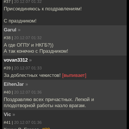
#37 |
20.12.07 01:32
Присоединяюсь к поздравлениям!
С праздником!
Garul
»
#38 |
20.12.07 01:32
А где ОГПУ и НКГБ?))
А так конечно с Праздником!
vovan3312
»
#39 |
20.12.07 01:33
За доблестных чекистов!
[выпивает]
EihenJar
»
#40 |
20.12.07 01:36
Поздравляю всех причастных. Легкой и
плодотворной работы назло врагам.
Vic
»
#41 |
20.12.07 01:36