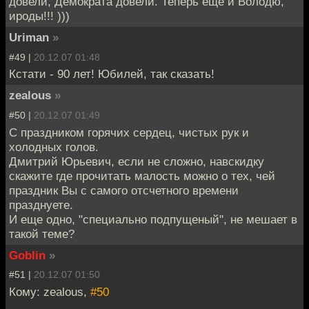
довели, Демократа довели. Теперь еще и Володю,
ироды!!! )))
Uriman
»
#49 |
20.12.07 01:48
Кстати - 90 лет! Юбилей, так сказать!
zealous
»
#50 |
20.12.07 01:49
С праздником горячих сердец, чистых рук и
холодных голов.
Дмитрий Юрьевич, если не сложно, навскидку
скажите где прочитать малость можно о тех, чей
праздник Вы с самого отсчетного времени
празднуете.
И еще одно, "специально подпущеный", не мешает в
такой теме?
Goblin
»
#51 |
20.12.07 01:50
Кому: zealous,
#50