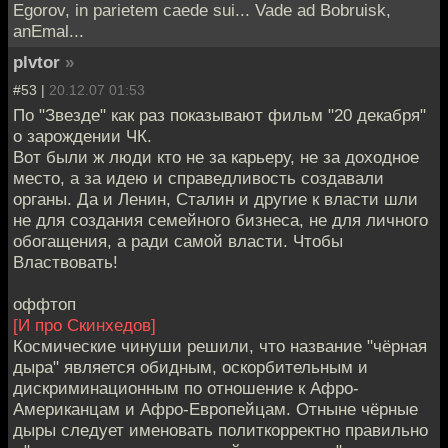
Egorov, in parietem caede sui... Vade ad Bobruisk,
anEmal...
plvtor
»
#53 |
20.12.07 01:53
По "Звезде" как раз показывают фильм "20 декабря"
о зарождении ЧК.
Вот были ж люди кто не за карьеру, не за доходное
место, а за идею и справедливость создавали
органы. Да и Ленин, Сталин и другие к власти шли
не для создания семейного бизнеса, не для личного
обогащения, а ради самой власти. Чтобы
Властвовать!
оффтоп
[И про Скинхедов]
Космические чинуши решили, что название "чёрная
дыра" является обидным, оскорбительным и
дискриминационным по отношение к Афро-
Американцам и Афро-Европейцам. Отныне чёрные
дыры следует именовать политкорректно правильно