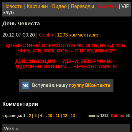
Новости
|
Картинки
|
Видео
|
Переводы
|
Магазин
|
VIP
клуб
День чекиста
20.12.07 00:20
|
Goblin
|
1293 комментария
ДОБЛЕСТНЫЙ ОПЕРСОСТАВ ЧК, ОГПУ, НКВД, МГБ,
НКГБ, КГБ, ФСК, ФСБ — С ПРАЗДНИКОМ!
ДЕЙСТВУЮЩИМ — УДАЧИ, ВЕТЕРАНАМ —
ЗДОРОВЬЯ, ПАВШИМ — ВЕЧНАЯ ПАМЯТЬ!
Вступай в нашу
группу ВКонтакте
Комментарии
cтраницы: 1 |
2
|
3
|
4
...
10
|
11
|
12
|
13
всего: 1293,
Goblin
: 56
Vers
»