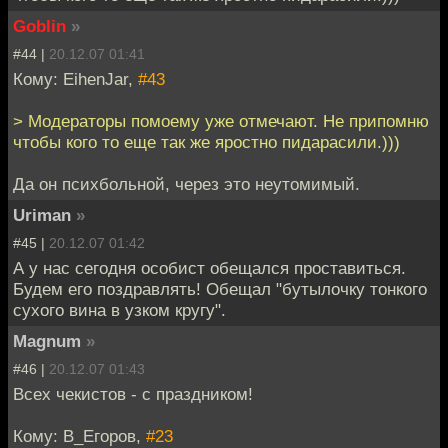
Goblin
»
#44 |
20.12.07 01:41
Кому: EihenJar,
#43
> Модераторы помоему уже отмечают. Не припомню
чтобы кого то еще так же яростно пидарасили.)))
Да он психбольной, через это неутомимый.
Uriman
»
#45 |
20.12.07 01:42
А у нас сегодня особист обещался проставиться.
Будем его поздравлять! Обещал "бутылочку тонкого
сухого вина в узком кругу".
Magnum
»
#46 |
20.12.07 01:43
Всех чекистов - с праздником!
Кому: В_Егоров,
#23