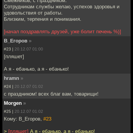
Смежников, с Праздником.
Сотрудникам службы желаю, успехов здоровья и
удовольствия от работы.
Близким, терпения и понимания.
[начал поздравлять друзей, уже болит печень %)]
В_Егоров
»
#23 |
20.12.07 01:00
[пляшет]
А я - ебанько, а я - ебанько!
hramn
»
#24 |
20.12.07 01:02
с праздником! всех благ вам, товарищи!
Morgen
»
#25 |
20.12.07 01:02
Кому: В_Егоров,
#23
>
[пляшет]
А я - ебанько, а я - ебанько!