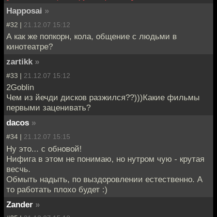
Happosai
»
#32 |
21.12.07 15:12
А как же попкорн, кола, общение с людьми в
кинотеатре?
zartikk
»
#33 |
21.12.07 15:12
2Goblin
Чем из йечди дисков разжился??)))Какие фильмы
первыми заценивать?
dacos
»
#34 |
21.12.07 15:15
Ну это... с обновой!
Нифига в этом не понимаю, но нутром чую - крутая
весчь.
Обмыть надыть, по выздоровлении естественно. А
то работать плохо будет :)
Zander
»