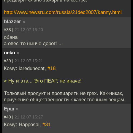
http://www.newsru.com/russia/21dec2007/kanny.html
blazzer
»
#38 |
21.12.07 15:20
обана
а овес-то нынче дорог! ...
neko
»
#39 |
21.12.07 15:21
Кому: iaredunecat,
#18
> Ну и эта... Это ПЕАР, не иначе!
Толковый продукт и пропиарить не грех. Как-никак,
приучение общественности к качественным вещам.
Ерш
»
#40 |
21.12.07 15:27
Кому: Happosai,
#31