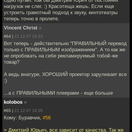
Одно пугает. Как бы Дмитрий Юрич от постояннх
нагрузок не слег. :) Красотища жешь. Если еще
устроить грамотный подход к звуку, кинтотеатры
теперь точно в пролете.
Vincent Christ
»
#64 |
21.12.07 16:33
Вот теперь - действительно "ПРАВИЛЬНЫЙ перевод
только с ПРАВИЛЬНЫМ изображением". А то как же
не опробовать на себе рекламируемый тобой-же
товар?
А ведь внатуре, ХОРОШИЙ проектор заруливает все
:)
...а с ПРАВИЛЬНЫМИ плеерами - еще больше
kolobos
»
#65 |
21.12.07 16:35
Кому: Буравчик,
#56
> Дмитрий Юрьич, все зависит от качества. Так же