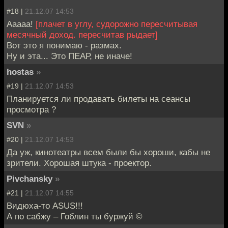
#18 |
21.12.07 14:53
Ааааа!
[плачет в углу, судорожно пересчитывая
месячный доход. пересчитав рыдает]
Вот это я понимаю - размах.
Ну и эта... Это ПЕАР, не иначе!
hostas
»
#19 |
21.12.07 14:53
Планируется ли продавать билеты на сеансы
просмотра ?
SVN
»
#20 |
21.12.07 14:53
Да уж, кинотеатры всем были бы хороши, кабы не
зрители. Хорошая штука - проектор.
Pivchansky
»
#21 |
21.12.07 14:55
Bидюха-то ASUS!!!
А по сабжу – Гоблин ты буржуй ©