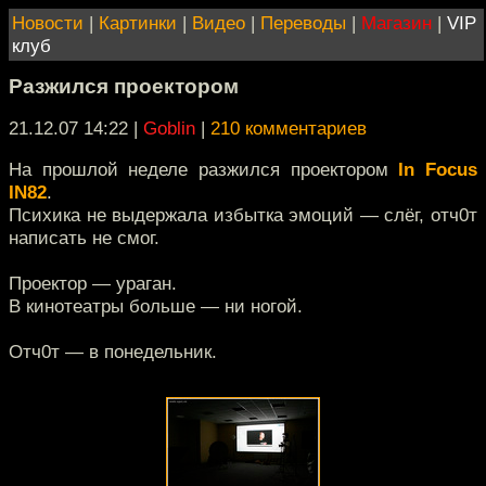
Новости
|
Картинки
|
Видео
|
Переводы
|
Магазин
|
VIP
клуб
Разжился проектором
21.12.07 14:22
|
Goblin
|
210 комментариев
На прошлой неделе разжился проектором
In Focus
IN82
.
Психика не выдержала избытка эмоций — слёг, отч0т
написать не смог.
Проектор — ураган.
В кинотеатры больше — ни ногой.
Отч0т — в понедельник.