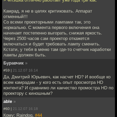
> Флэшка отлично работает уже года три как.
Камрад, я не в целях критиковать. Аппарат
отменный!!!
Со всеми проекторными лампами так, это
нормально. С момента первого включения она
начинает постепенно выгорать, снижая яркость.
Через 2500 часов сам проектор откажется
включаться и будет требовать лампу сменить.
Кстати, у тебя в меню там где-то счетчик наработки
лампы должен быть.
Буравчик
»
#59 |
21.12.07 16:14
Да, Дмитрий Юрьевич, как насчет HD? И вообще ко
всем камрадам - у кого есть опыт просмотра HD
контента? И сравнимо ли какчество промостра HD по
проектору с киношным?
able
»
#60 |
21.12.07 16:18
Кому: Raindog,
#44