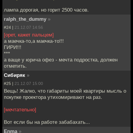
лампа дорогая, но горит 2500 часов.
ralph_the_dummy
»
#24 |
21.12.07 14:56
[орет, кажет пальцем]
а маечка-то,а маечка-то!!!
ГИРИ!!!
***
а ваще у юрича офез - мечта подростка, должен
отметить.
Сибиряк
»
#25 |
21.12.07 15:00
Вещь! Жалко, что габариты моей квартиры мысль о
покупке проектора утихомиривают на раз.
[мечтательно]
Вот если бы на работе забабахать...
Enma
»