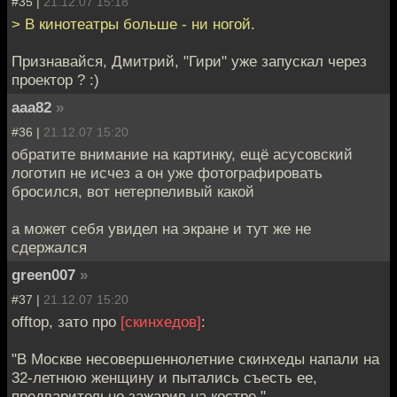
#35 |
21.12.07 15:18
> В кинотеатры больше - ни ногой.
Признавайся, Дмитрий, "Гири" уже запускал через
проектор ? :)
aaa82
»
#36 |
21.12.07 15:20
обратите внимание на картинку, ещё асусовский
логотип не исчез а он уже фотографировать
бросился, вот нетерпеливый какой
а может себя увидел на экране и тут же не
сдержался
green007
»
#37 |
21.12.07 15:20
offtop, зато про
[скинхедов]
:
"В Москве несовершеннолетние скинхеды напали на
32-летнюю женщину и пытались съесть ее,
предварительно зажарив на костре."