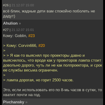
#26 |
21.12.07 15:00
всё блин, жадные дети вам спокойно поболеть не
дадут)
Ahulion
»
#27 |
21.12.07 15:01
Кому: Goblin,
#23
> Кому: Corvin666,
#20
>
> > Я как-то выяснял про проекторы давно и
выяснилось, что вроде как у проекторов лампа стоит
довольно дорого, чуть ли не как полпроектора, и срок
ее службы весьма ограничен.
>
> лампа дорогая, но горит 2500 часов.
Это, если использовать его по 8-мь часов в сутки, то
хватит почти на год.
Pivchansky
»