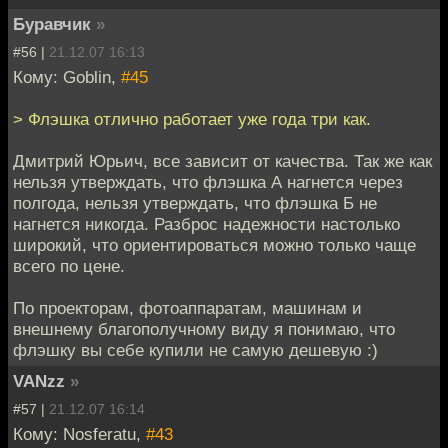
Буравчик
»
#56 |
21.12.07 16:13
Кому: Goblin,
#45
> Флэшка отлично работает уже года три как.
Дмитрий Юрьич, все зависит от качества. Так же как
нельзя утверждать, что флэшка А нагнется через
полгода, нельзя утверждать, что флэшка Б не
нагнется никогда. Разброс надежности настолько
широкий, что ориентироваться можно только чаще
всего по цене.
По проекторам, фотоаппаратам, машинам и
внешнему благополучному виду я понимаю, что
флэшку вы себе купили не самую дешевую :)
VANzz
»
#57 |
21.12.07 16:14
Кому: Nosferatu,
#43