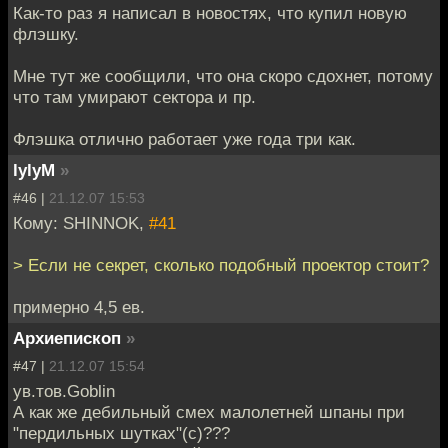
Как-то раз я написал в новостях, что купил новую
флэшку.
Мне тут же сообщили, что она скоро сдохнет, потому
что там умирают сектора и пр.
Флэшка отлично работает уже года три как.
lylyM
»
#46 |
21.12.07 15:53
Кому: SHINNOK,
#41
> Если не секрет, сколько подобный проектор стоит?
примерно 4,5 ев.
Архиепископ
»
#47 |
21.12.07 15:54
ув.тов.Goblin
А как же дебильный смех малолетней шпаны при
"пердильных шутках"(с)???