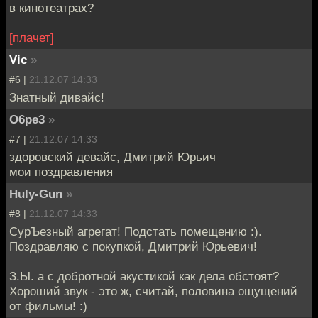
в кинотеатрах?
[плачет]
Vic
»
#6 |
21.12.07 14:33
Знатный дивайс!
O6pe3
»
#7 |
21.12.07 14:33
здоровский девайс, Дмитрий Юрьич
мои поздравления
Huly-Gun
»
#8 |
21.12.07 14:33
СурЪезный агрегат! Подстать помещению :).
Поздравляю с покупкой, Дмитрий Юрьевич!
З.Ы. а с добротной акустикой как дела обстоят?
Хороший звук - это ж, считай, половина ощущений
от фильмы! :)