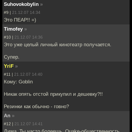
Suhovokobylin
»
#9 |
21.12.07 14:34
Это ПЕАР!! =)
Timofey
»
#10 |
21.12.07 14:36
Это уже целый личный кинотеатр получается.
Супер.
YriF
»
#11 |
21.12.07 14:40
Кому: Goblin
Никак опять отстой прикупил и дешевку?!!
Резинки как обычно - говно?
An
»
#12 |
21.12.07 14:41
Дима. Ты часто болеешь. Quake-общественность