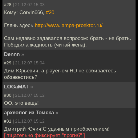
#28 |
21.12.07 15:03
Кому: Corvin666,
#20
Глянь здесь
http://www.lampa-proektor.ru/
Сам недавно задавался вопросом: брать - не брать.
Победила жадность (читай жена).
Dennn
»
#29 |
21.12.07 15:04
Дим Юрьевич, а player-ом HD не собираетесь
обзавестись?
LOGaMAT
»
#30 |
21.12.07 15:12
ОО, это вещь!
археолог из Томска
»
#31 |
21.12.07 15:12
Дмитрий Ючич!С удачным приобретением!
[ тщательно фиксирует "прогиб" ]