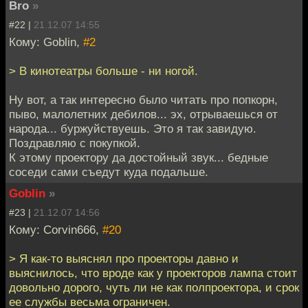
Bro
»
#22 |
21.12.07 14:55
Кому: Goblin,
#2
> В кинотеатры больше - ни ногой.
Ну вот, а так интересно было читать про попкорн,
пыво, малолетних дебилов... эх, отрываешься от
народа... буржуйствуешь. Это я так завидую.
Поздравляю с покупкой.
К этому проектору да достойный звук... бедные
соседи сами съедут куда подальше.
Goblin
»
#23 |
21.12.07 14:56
Кому: Corvin666,
#20
> Я как-то выяснял про проекторы давно и
выяснилось, что вроде как у проекторов лампа стоит
довольно дорого, чуть ли не как полпроектора, и срок
ее службы весьма ограничен.