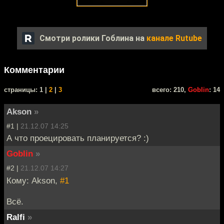
Смотри ролики Гоблина на
канале Rutube
Комментарии
cтраницы: 1 |
2
|
3
всего: 210,
Goblin
: 14
Akson
»
#1 |
21.12.07 14:25
А что проецировать планируется? :)
Goblin
»
#2 |
21.12.07 14:27
Кому: Akson,
#1
Всё.
Ralfi
»