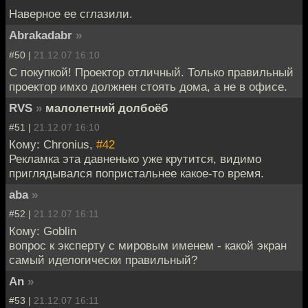
Наверное ее сглазили.
Abrakadabr
»
#50 |
21.12.07 16:10
С покупкой! Проектор отличный. Только правильный
проектор имхо должнен стоять дома, а не в офисе.
RVS
»
малолетний долбоёб
#51 |
21.12.07 16:10
Кому: Chronius,
#42
Рекламка эта давненько уже крутится, видимо
приглядывался попристальнее какое-то время.
aba
»
#52 |
21.12.07 16:11
Кому: Goblin
вопрос к эксперту с мировым именем - какой экран
самый иделогически правильный?
An
»
#53 |
21.12.07 16:11