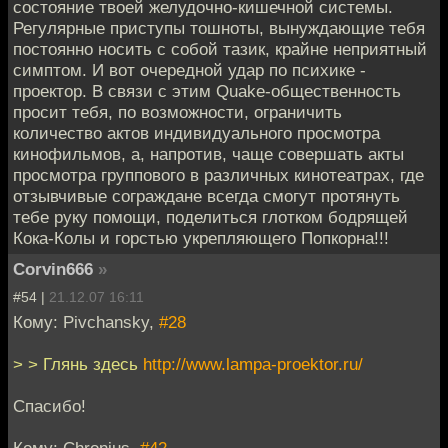
состояние твоей желудочно-кишечной системы.
Регулярные приступы тошноты, вынуждающие тебя
постоянно носить с собой тазик, крайне неприятный
симптом. И вот очередной удар по психике -
проектор. В связи с этим Quake-общественность
просит тебя, по возможности, ограничить
количество актов индивидуального просмотра
кинофильмов, а, напротив, чаще совершать акты
просмотра группового в различных кинотеатрах, где
отзывчивые сограждане всегда смогут протянуть
тебе руку помощи, поделиться глотком бодрящей
Кока-Колы и горстью укрепляющего Попкорна!!!
Corvin666
»
#54 |
21.12.07 16:11
Кому: Pivchansky,
#28
> > Глянь здесь
http://www.lampa-proektor.ru/
Спасибо!
Кому: Chronius,
#42