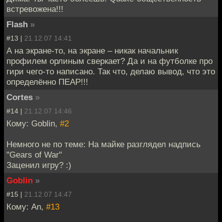
встревожена!!!
Flash
»
#13 |
21.12.07 14:41
А на экране-то, на экране – никак начальник
профилем орлиным сверкает? Да и на футболке про
гири чего-то написано. Так что, делаю вывод, что это
определённо ПЕАР!!!
Cortes
»
#14 |
21.12.07 14:46
Кому: Goblin,
#2
Немного не по теме: На майке разглядел надпись
"Gears of War"
Заценил игру? :)
Goblin
»
#15 |
21.12.07 14:47
Кому: An,
#13