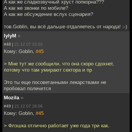
А как же сладкозвучный хруст попкорна???
А как же звонки по мобиле?
А как же обсуждение вслух сценария?
тов.Goblin, вы всё дальше отдаляетесь от народа! :-)
lylyM
»
#48 |
21.12.07 15:55
Кому: Goblin,
#45
> Мне тут же сообщили, что она скоро сдохнет,
потому что там умирают сектора и пр
Это ты еще посоветанными лекарствами не
пробовал полечится
Mozila
»
#49 |
21.12.07 16:06
Кому: Goblin,
#45
> Флэшка отлично работает уже года три как.