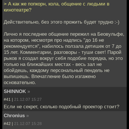
> А как же попкорн, кола, общение с людьми в
кинотеатре?
Действительно, без этого прожить будет трудно :-)
Лично я последнее общение пережил на Беовульфе,
на котором, несмотря про надпись "до 16 не
рекомендуется", набилось ползала детишек от 7 до
15 лет. Комментарии, разговоры - туши свет! Парой
рыков я создал вокруг себя подобие порядка, но это
только на ближайших местах - весь зал не
обойдешь, каждому персональный пендель не
выпишешь. Впечатление было изгажено
основательно.
SHINNOK
»
#41 |
21.12.07 15:27
Если не секрет, сколько подобный проектор стоит?
Chronius
»
#42 |
21.12.07 15:28