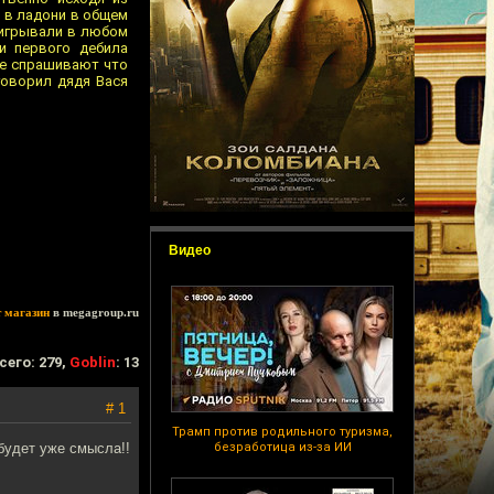
м в ладони в общем
ыигрывали в любом
и первого дебила
ие спрашивают что
говорил дядя Вася
Видео
т магазин
в megagroup.ru
сего: 279,
Goblin
: 13
# 1
Трамп против родильного туризма,
будет уже смысла!!
безработица из-за ИИ