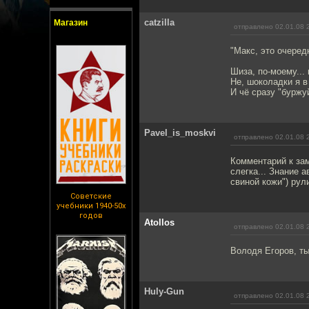
catzilla
Магазин
отправлено 02.01.08 
"Макс, это очеред
Шиза, по-моему... 
Не, шоколадки я в 
И чё сразу "буржу
Pavel_is_moskvi
отправлено 02.01.08 
Комментарий к зам
слегка... Знание 
свиной кожи") рул
Советские
учебники 1940-50х
годов
Atollos
отправлено 02.01.08 
Володя Егоров, ты
Huly-Gun
отправлено 02.01.08 