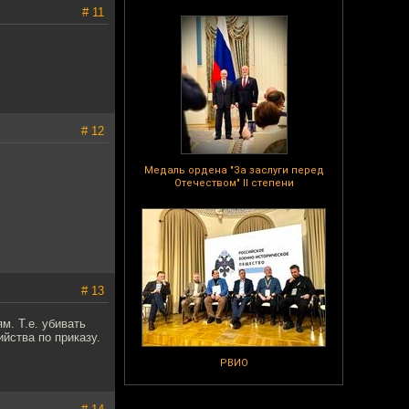
# 11
.
# 12
Медаль ордена "За заслуги перед
Отечеством" II степени
# 13
м. Т.е. убивать
йства по приказу.
РВИО