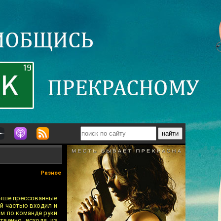
Разное
лучше прессованные
й частью входил и
ом по команде руки
твенно исходя из