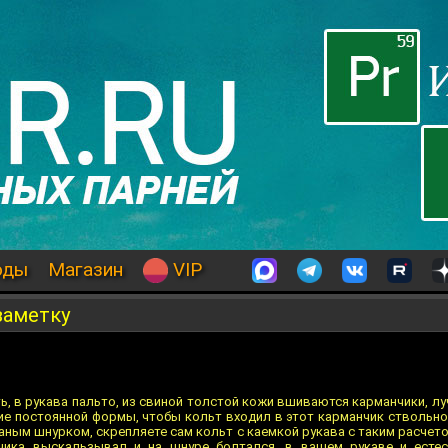
оды
Магазин
VIP
заметку
ь, в рукава пальто, из свиной толстой кожи вшиваются карманчики, 
ие постоянной формы, чтобы кольт входил в этот карманчик ствольно
аным шнурком, скрепляете сам кольт с каемкой рукава с таким расчет
чика выскальзывал и на шнуре болтался, в вашем рукаве и естес