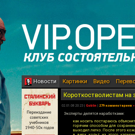
Картинки
Видео
Перев
Новости
Короткостволистам на 
02.01.08 20:23 |
Goblin
|
279 комментариев
»
Эксперты делятся наработками:
как носить постараюсь объяснит
горячим способом для сохранен
выходил легко. После этого кож
в верх кольт из этого карман