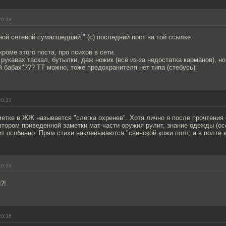
20:33
ной сетевой сумасшедший." (с) последний пост на той ссылке.
кроме этого поста, про психов в сети.
рукавах таскал, бутылки, даж ножик (всё из-за недостатка карманов), но 
й бабах"??? ТТ можно, тоже предохранителя нет типа (стебусь)
20:33
етке в ЖЖ называется "слегка охренев". Хотя лично я после прочтения
автором приведенной заметки мат-части оружия рулит, знание одежды (ос
ит особенно. Прям стихи наклевываются "свинской кожи полт, а в полте к
20:35
?!
20:36