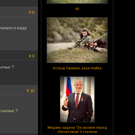
65
# 8
попало и когда
# 9
ытных ?
Остров Сахалин, река Найба
# 10
 сытных ?
Медаль ордена "За заслуги перед
Отечеством" II степени