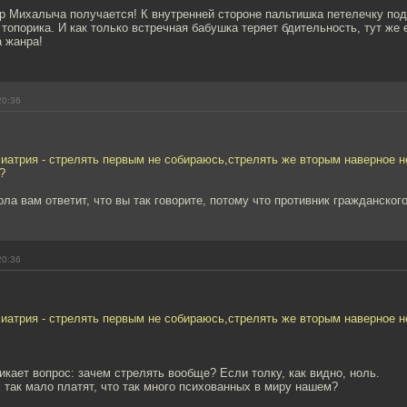
ор Михалыча получается! К внутренней стороне пальтишка петелечку п
топорика. И как только встречная бабушка теряет бдительность, тут же 
а жанра!
20:36
иатрия - стрелять первым не собираюсь,стрелять же вторым наверное н
?
ола вам ответит, что вы так говорите, потому что противник гражданского
20:36
иатрия - стрелять первым не собираюсь,стрелять же вторым наверное н
икает вопрос: зачем стрелять вообще? Если толку, как видно, ноль.
 так мало платят, что так много психованных в миру нашем?