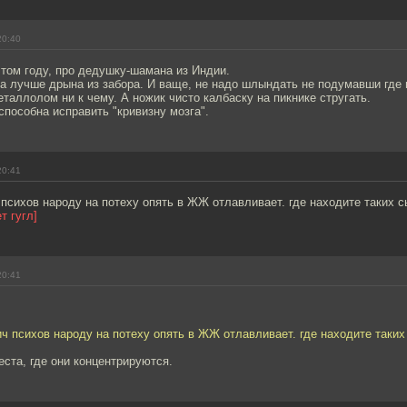
20:40
в том году, про дедушку-шамана из Индии.
 а лучше дрына из забора. И ваще, не надо шлындать не подумавши где 
металлолом ни к чему. А ножик чисто калбаску на пикнике стругать.
способна исправить "кривизну мозга".
20:41
сихов народу на потеху опять в ЖЖ отлавливает. где находите таких с
т гугл]
20:41
 психов народу на потеху опять в ЖЖ отлавливает. где находите таких
еста, где они концентрируются.