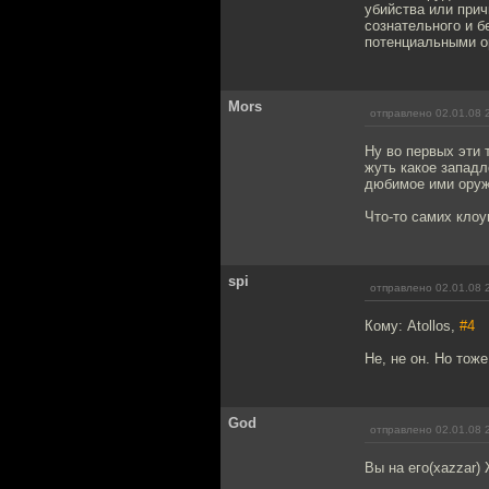
убийства или при
сознательного и б
потенциальными о
Mors
отправлено 02.01.08 
Ну во первых эти 
жуть какое западл
дюбимое ими оруж
Что-то самих клоу
spi
отправлено 02.01.08 
Кому: Atollos,
#4
Не, не он. Но тож
God
отправлено 02.01.08 
Вы на его(xazzar)