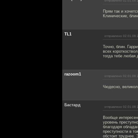
отправлено 02.01.08 
Прям так и хочетс
Клинические, блин
TL1
отправлено 02.01.08 
Точно, блин. Гарр
всех короткоствол
тогда тебе любая 
razoom1
отправлено 02.01.08 
Чюдесно, великол
Бастард
отправлено 02.01.08 
Вообще интересен 
уровень преступно
благодаря облада
преступности в то
обстоит труднее. 