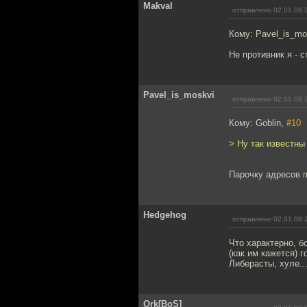
Makval
отправлено 02.01.08 
Кому: Pavel_is_mo
Не противник я - с
Pavel_is_moskvi
отправлено 02.01.08 
Кому: Goblin,
#10
> Ну так известны
Парочку адресов п
Hedgehog
отправлено 02.01.08 
Что характерно, б
(как им кажется) 
Либерасты, хуле..
Ork[BoS]