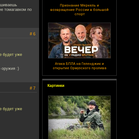
одшиваешь
Признание Меркель и
ее томагавком по
возвращение России в большой
спорт
# 6
е будет уже
Атака БПЛА на Геленджик и
 оружия :)
открытие Ормузского пролива
Картинки
# 7
е будет уже