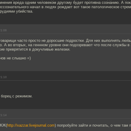
чинения вреда одним человеком другому будет противна сознанию. А по
ессознательного начал в людях рождает вот такое патологическое стре
рудиями убийства.
21:08
товарищи часто просто не доросшие подростки. Для них выполнять любы
о. А во вторых, на геннном уровне они подозревают что после службы в
ие преврятится в докучливые железки.
нов не слышно =)
21:10
е борец с режимом.
21:14
 ЖЖ(
http://xazzar.livejournal.com
) попробуйте зайти и почитать, о чем там 