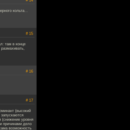
# 14
рного кольта...
# 15
л: там в конце
и размахивать,
# 16
# 17
рминант (высокий
е запускаются
 (снижение уровня
ми причинами дело
 сама возможность