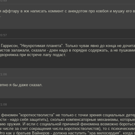
20:49
я аффтару в жж написать коммент с анекдотом про ковбоя и мушку его ве
.
20:57
и Гаррисон, "Неукротимая планета". Только чувак явно до конца не дочита
истов залажали, сказали - дзен надо в порядке содержать, а не пушкам
дворняжка при встрече лапу подаст.
21:06
епно я бы даже сказал.
21:08
феномен "короткостволиста" не только с точки зрения социальных дете
сти - надо себя защитить), сколько компенсаторные механизмы, которы
нию оружия. И если с социальной причиной феномена возможно бороться
м числе за счет сокращения числа короткостволистов), то с психически
Это как у братьев Вайнеров - должна наступить "эра милосердия", когда