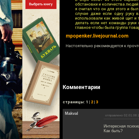
обстановки и количества людей 
я считал что он для этого и б
случае даже если одну руку 
использовали как живой щит и 
делать если нет команды руки 
главное чтобы была группа това
mpopenker.livejournal.com
Настоятельно рекомендуется к прочт
Комментарии
cтраницы: 1 |
2
|
3
Makval
отправлено 02.01.08 
Интересная психиа
Как быть?