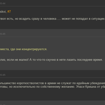
20:44
skvi,
#7
твол есть, но всадить сразу в человека .... может не попадал в ситуации
20:45
 места, где они концентрируются.
лиз, если не жалко! А то что-то скучно в нете лазить последнее время.
20:45
ольшинство короткостволистов в армии не служат по идейным убеждения
готовы, но исключительно по собственному желанию. Упаси Кришна от уби
.