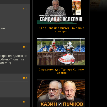
# 2
так...
Дядя Вова про фильм "Свидание
вслепую"
# 3
 охренел далеко не
обенно "польт из
ольт" :)
О предстоящем Турнире Святого
Георгия
# 4
# 5