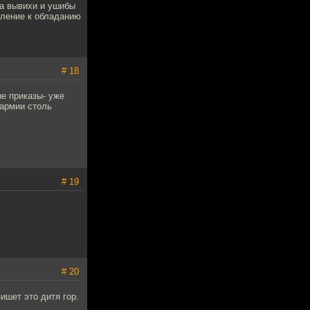
ка вывихи и ушибы
мление к обладанию
# 18
е приказы- уже
 армии столь
# 19
# 20
пишет это дитя гор.