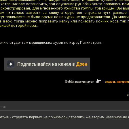
хотевших вас остановить, при опускание рук оба кольта ложились ва
ыл сконструирован, для мгновенного убийства группы товарищей. Вы в
вам пытались завести за спину вторую вы опускали чуть раньше 
тут понимаете не было время не на курки не предохранители. Да мног
в верх, тогда можно поправить кепку или почесать кончик носа так 
рищей которой пора..
ению студентам медицинских вузов по курсу Психиатрия.
Подписывайся на канал в
Дзен
Goblin рекомендует
создать интерне
в
20:30
трия - стрелять первым не собираюсь,стрелять же вторым наверное не 