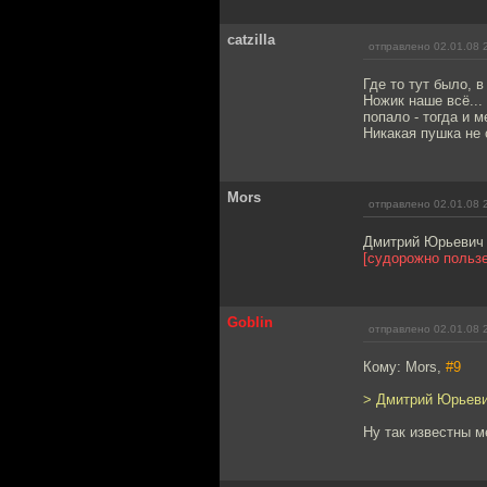
catzilla
отправлено 02.01.08 
Где то тут было, 
Ножик наше всё...
попало - тогда и 
Никакая пушка не 
Mors
отправлено 02.01.08 
Дмитрий Юрьевич п
[судорожно пользе
Goblin
отправлено 02.01.08 
Кому: Mors,
#9
> Дмитрий Юрьевич
Ну так известны м