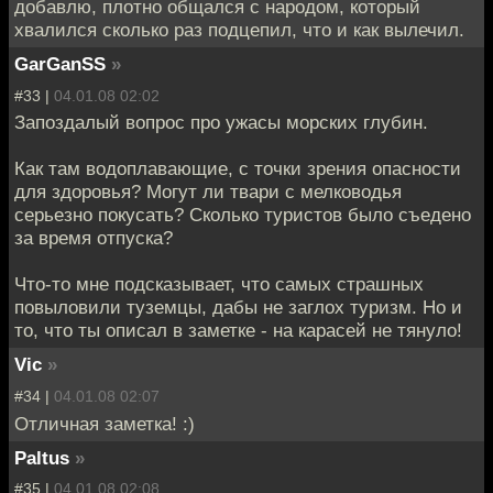
добавлю, плотно общался с народом, который
хвалился сколько раз подцепил, что и как вылечил.
GarGanSS
»
#33 |
04.01.08 02:02
Запоздалый вопрос про ужасы морских глубин.
Как там водоплавающие, с точки зрения опасности
для здоровья? Могут ли твари с мелководья
серьезно покусать? Сколько туристов было съедено
за время отпуска?
Что-то мне подсказывает, что самых страшных
повыловили туземцы, дабы не заглох туризм. Но и
то, что ты описал в заметке - на карасей не тянуло!
Vic
»
#34 |
04.01.08 02:07
Отличная заметка! :)
Paltus
»
#35 |
04.01.08 02:08