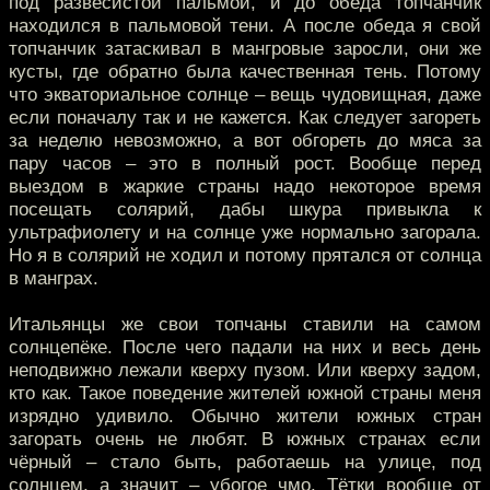
под развесистой пальмой, и до обеда топчанчик
находился в пальмовой тени. А после обеда я свой
топчанчик затаскивал в мангровые заросли, они же
кусты, где обратно была качественная тень. Потому
что экваториальное солнце – вещь чудовищная, даже
если поначалу так и не кажется. Как следует загореть
за неделю невозможно, а вот обгореть до мяса за
пару часов – это в полный рост. Вообще перед
выездом в жаркие страны надо некоторое время
посещать солярий, дабы шкура привыкла к
ультрафиолету и на солнце уже нормально загорала.
Но я в солярий не ходил и потому прятался от солнца
в манграх.
Итальянцы же свои топчаны ставили на самом
солнцепёке. После чего падали на них и весь день
неподвижно лежали кверху пузом. Или кверху задом,
кто как. Такое поведение жителей южной страны меня
изрядно удивило. Обычно жители южных стран
загорать очень не любят. В южных странах если
чёрный – стало быть, работаешь на улице, под
солнцем, а значит – убогое чмо. Тётки вообще от