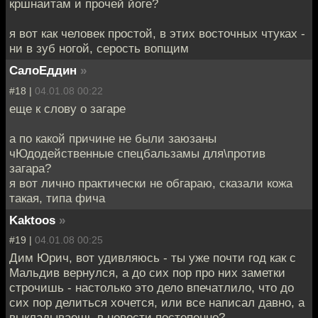
кршнаитам и прочей йоге?
я вот как человек простой, в этих восточных чтуках -
ни в зуб ногой, серость вопщим
СалоЕддин
»
#18 |
04.01.08 00:22
еще к слову о загаре
а по какой причине не были заюзаны
чЮдодейственные спецбальзамы для\против
загара?
я вот лично практически не обгараю, сказали кожа
такая, типа фича
Kaktoos
»
#19 |
04.01.08 00:25
Дим Юрич, вот удивляюсь - ты уже почти год как с
Мальдив вернулся, а до сих пор про них заметки
строчишь - настолько это дело впечатлило, что до
сих пор делиться хочется, или все написал давно, а
выкладываешь в новости постепенно?