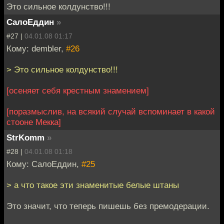
Это сильное колдунство!!!
СалоЕддин
»
#27 |
04.01.08 01:17
Кому: dembler,
#26
> Это сильное колдунство!!!
[осеняет себя крестным знамением]
[поразмыслив, на всякий случай вспоминает в какой
стооне Мекка]
StrKomm
»
#28 |
04.01.08 01:18
Кому: СалоЕддин,
#25
> а что такое эти знаменитые белые штаны
Это значит, что теперь пишешь без премодерации.