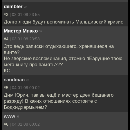
dembler
»
#3 |
03.01.08 23:55
Долго люди будут вспоминать Мальдивский кризис
Мистер Мпако
»
#4 |
03.01.08 23:58
Это ведь записки отдыхающего, хранящиеся на
винте?
Не зверские воспоминания, атомно пЕарущие твою
мега-книгу про память???
КС
sandman
»
#5 |
04.01.08 00:02
Дим Юрич, так вы ещё и мастер дзен бешанаго
разряду! В каких отношениях состоите с
Бодхидхармычем?
www
»
#6 |
04.01.08 00:02