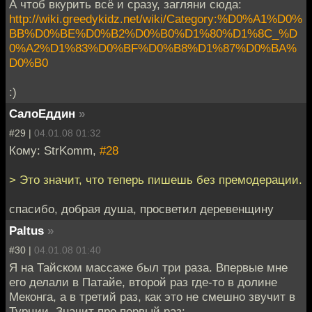
А чтоб вкурить всё и сразу, загляни сюда:
http://wiki.greedykidz.net/wiki/Category:%D0%A1%D0%
BB%D0%BE%D0%B2%D0%B0%D1%80%D1%8C_%D
0%A2%D1%83%D0%BF%D0%B8%D1%87%D0%BA%
D0%B0
:)
СалоЕддин
»
#29 |
04.01.08 01:32
Кому: StrKomm,
#28
> Это значит, что теперь пишешь без премодерации.
спасибо, добрая душа, просветил деревенщину
Paltus
»
#30 |
04.01.08 01:40
Я на Тайском массаже был три раза. Впервые мне
его делали в Патайе, второй раз где-то в долине
Меконга, а в третий раз, как это не смешно звучит в
Турции. Значит про первый раз: