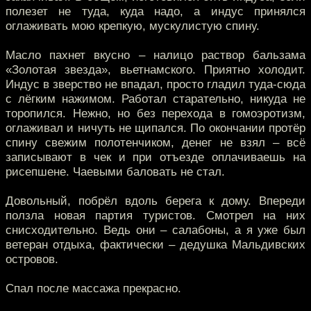
полезет не туда, куда надо, а индус принялся
оглаживать мою крепкую, мускулистую спину.
Масло пахнет вкусно – налицо раствор бальзама
«Золотая звезда», вьетнамского. Приятно холодит.
Индус в зверство не впадал, просто гладил туда-сюда
с лёгким нажимом. Работал старательно, никуда не
торопился. Нежно, но без перехода в гомоэротизм,
оглаживал и ничуть не щипался. По окончании протёр
спину свежим полотенчиком, денег не взял – всё
записывают в чек и при отъезде оплачиваешь на
рисепшене. Чаевыми баловать не стал.
Довольный, побрёл вдоль берега к дому. Впереди
ползла новая партия туристов. Смотрел на них
снисходительно. Ведь они – салабоны, а я уже был
ветеран отдыха, фактически – дедушка Мальдивских
островов.
Спал после массажа прекрасно.