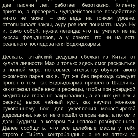
две тысячи лет, работает безотказно. Клиенту
приятно, а проверить чудодейственное воздействие
никто не может – оно ведь на тонком уровне,
оттопыривает чакры, ауру ровняет, понимать надо. Ну
и, само собой, нужна легенда: что ты учился не на
курсах фельдшеров, а у самого что ни на есть
реального последователя Бодхидхармы.
Дескать, китайский дедушка сбежал из Китая от
культа личности Мао и только здесь смог раскрыться
в полной мере, по совместительству обучая такого
скромного парня как я. Тут же без перехода следует
прогон о том, как Бодхидхарма пришёл в Шаолинь,
как отрезал себе веки и ресницы, чтобы при усердной
медитации глаза не закрывались, а из них (из век и
ресниц) вырос чайный куст, как научил монахов
рукопашному бою для укрепления монастырской
дедовщины, как от него пошёл сперва чань, а потом и
дзэн-буддизм, в котором ты неплохо разбираешься.
Далее сообщить, что все целебные масла у тебя
строго с Тибета, контрабандные, а не из аптеки за