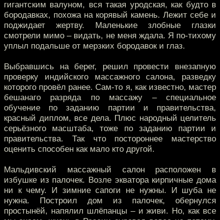
гигантским валуном, вся такая уродская, как будто в
бородавках, похожа на корявый камень. Лежит себе и
поджидает жертву. Маленькие злобные глазки
смотрели мимо – видать, не меня ждала. Я по-тихому
уплыл подальше от мерзких бородавок и глаз.
Выбравшись на берег, решил провести внезапную
проверку индийского массажного салона, разведку
которого провёл ранее. Сам-то я, как известно, мастер
бешанаго разряда по массажу – специальное
обучение по заданию партии и правительства,
красный диплом, все дела. Плюс народный целитель
серьёзного масштаба, тоже по заданию партии и
правительства. Так что постороннее мастерство
оценить способен как мало кто другой.
Мальдивский массажный салон расположен в
избушке из палочек. Возле экватора кирпичные дома
ни к чему. И зимние сапоги не нужны. И шуба не
нужна. Построил дом из палочек, обернулся
простынёй, напялил шлёпанцы – и живи. Но, как все