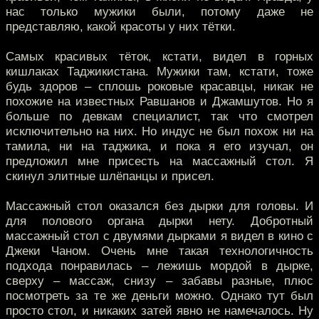
нас только мужики были, потому даже не
представляю, какой красоты у них тётки.
Cамых красивых тёток, кстати, видел в горных
кишлаках Таджикистана. Мужики там, кстати, тоже
будь здоров – сплошь роковые красавцы, никак не
похожие на известных Равшанов и Джамшутов. Но я
больше по девкам специалист, так что смотрел
исключительно на них. Но индус не был похож ни на
тамила, ни на таджика, и пока я его изучал, он
предложил мне присесть на массажный стол. Я
скинул элитные шлёпанцы и присел.
Массажный стол оказался без дырки для головы. И
для полового органа дырки нету. Добротный
массажный стол с двумями дырками я видел в кино с
Джеки Чаном. Очень мне такая технологичность
подхода понравилась – лежишь мордой в дырке,
сверху – массаж, снизу – забавы разные, плюс
посмотреть за те же деньги можно. Однако тут был
просто стол, и никаких затей явно не намечалось. Ну