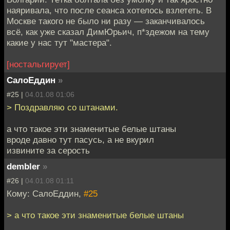
наяривала, что после сеанса хотелось взлететь. В
Москве такого не было ни разу — заканчивалось
всё, как уже сказал ДимЮрьич, п*здежом на тему
какие у нас тут "мастера".
[ностальгирует]
СалоЕддин
»
#25 |
04.01.08 01:06
> Поздравляю со штанами.
а что такое эти знаменитые белые штаны
вроде давно тут пасусь, а не вкурил
извините за серость
dembler
»
#26 |
04.01.08 01:11
Кому: СалоЕддин,
#25
> а что такое эти знаменитые белые штаны