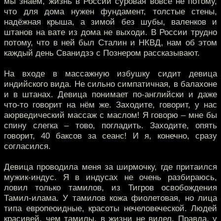
мы знаем, жизнь в России суровая вовсе не потому,
что для дома нужен фундамент, толстые стены,
надёжная крыша, а зимой без шубы, валенков и
штанов на вате из дома не выходи. В России трудно
потому, что в ней был Сталин и НКВД, нам об этом
каждый день Сванидзэ с Познером рассказывают.
На входе в массажную избушку сидит девица
индийского вида. Не сильно симпатичная, в балахоне
и в штанах. Девица понимает по-английски и даже
что-то говорит на нём же. Заходите, говорит, у нас
аюрведический массаж с маслом! Я говорю – мне бы
спину слегка – тово, погладить. Заходите, опять
говорит, 40 баксов за сеанс! И я, конечно, сразу
согласился.
Девица проводила меня за ширмочку, где притаился
мужик-индус. Я в индусах не очень разбираюсь,
ловил только тамилов, из Тигров освобождения
Тамил-илама. У тамилов кожа фиолетовая, но лица
типа европеоидные, красоты нечеловеческой. Людей
красивей, чем тамилы, в жизни не видел. Правда, у