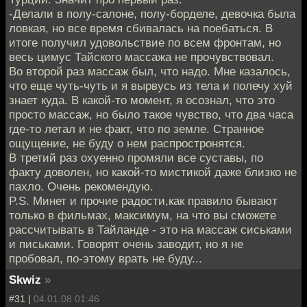
-Делали в полу-салоне, полу-борделе, девочка была
ловкая, но все время сбивалась на поебаться. В
итоге получил удовольствие по всем фронтам, но
весь цимус Тайского массажа не прочувствовал.
Во второй раз массаж был, что надо. Мне казалось,
что еще чуть-чуть и я вырвусь из тела и полечу хуй
знает куда. В какой-то момент, я осознал, что это
просто массаж, но было такое чувство, что два часа
где-то летал и не факт, что по земле. Странное
ощущение, не буду о нем распростронятся.
В третий раз охуенно промяли все суставы, по
факту доволен, но какой-то мистикой даже близко не
пахло. Очень рекомендую.
P.S. Минет и прочие радости,как правило бывают
только в фильмах, максимум, на что вы сможете
рассчитывать в Тайланде - это на массаж сиськами
и письками. Говорят очень заводит, но я не
пробовал, по-этому врать не буду...
Skwiz
»
#31 |
04.01.08 01:46