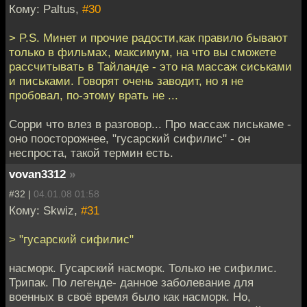
Кому: Paltus,
#30
> P.S. Минет и прочие радости,как правило бывают
только в фильмах, максимум, на что вы сможете
рассчитывать в Тайланде - это на массаж сиськами
и письками. Говорят очень заводит, но я не
пробовал, по-этому врать не ...
Сорри что влез в разговор... Про массаж писькаме -
оно поосторожнее, "гусарский сифилис" - он
неспроста, такой термин есть.
vovan3312
»
#32 |
04.01.08 01:58
Кому: Skwiz,
#31
> "гусарский сифилис"
насморк. Гусарский насморк. Только не сифилис.
Трипак. По легенде- данное заболевание для
военных в своё время было как насморк. Но,