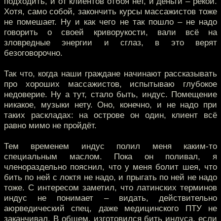
подходить, и от клиентов отбоя нет, и деньги – рекой.
Хотя, само собой, закончить курсы массажистов тоже
не помешает. Ну и как чего не так пошло – не надо
говорить о своей криворукости, вали всё на
зловредные энергии и сглаз, в это верят
безоговорочно.
Так что, когда наши граждане начинают рассказывать
про хороших массажистов, испытываю глубокое
недоверие. Ну а тут, стало быть, индус. Помещение
никакое, музыки нету. Оно, конечно, и не надо при
таких раскладах: на острове он один, клиент всё
равно мимо не пройдёт.
Тем временем индус полил меня каким-то
специальным маслом. Пока он поливал, я
членораздельно пояснил, что у меня болит шея, что
бить по ней с локтя не надо, и прыгать по ней не надо
тоже. С интересом заметил, что латинских терминов
индус не понимает – видать, действительно
аюрведический спец, даже медицинского ПТУ не
заканчивал. В общем, изготовился бить индуса, если