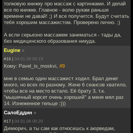
толковую книжку про массаж с картинками. И делай
все по книжке. Главное - волю рукам раньше
времени не давай! ;) И все получится. Будут считать
тебя хорошим массажистом. Проверено лично. ;)
А если серьезно массажем заниматься - тады да,
без медицинского образования никуда.
Eugine
»
#16 |
04.01.08 00:19
Кому: Pavel_is_moskvi,
#9
мне в семью один массажист ходил. Брал денег
много, но всех по разному. Жене 6 сеансов хватило,
чтобы все на место встало. Её брату 3, т.к.
"мышечный корсет очень хороший" а меня мял раз
14. Изнеженное тельце :)))
СалоЕддин
»
#17 |
04.01.08 00:20
Димюрич, а ты сам как относишсь к аюрведам,