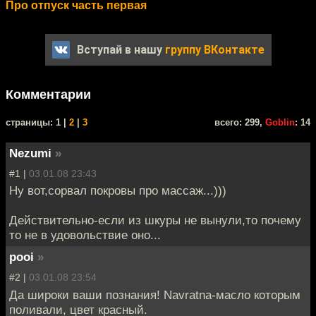
Про отпуск часть первая
Вступай в нашу
группу ВКонтакте
Комментарии
cтраницы: 1 |
2
|
3
всего: 299,
Goblin
: 14
Nezumi
»
#1 |
03.01.08 23:43
Ну вот,сорвал покровы про массаж...)))
Действительно-если из шкуры не вынули,то почему
то не в удовольствие оно...
pooi
»
#2 |
03.01.08 23:54
Да широки ваши познания! Navratna-масло которым
поливали, цвет красный.