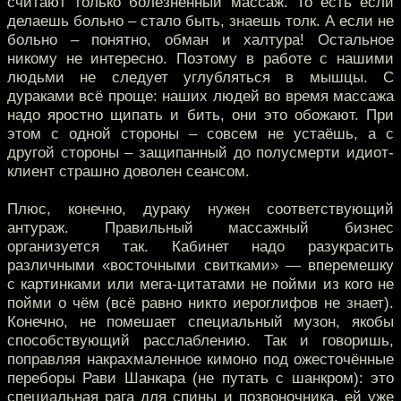
считают только болезненный массаж. То есть если
делаешь больно – стало быть, знаешь толк. А если не
больно – понятно, обман и халтура! Остальное
никому не интересно. Поэтому в работе с нашими
людьми не следует углубляться в мышцы. С
дураками всё проще: наших людей во время массажа
надо яростно щипать и бить, они это обожают. При
этом с одной стороны – совсем не устаёшь, а с
другой стороны – защипанный до полусмерти идиот-
клиент страшно доволен сеансом.
Плюс, конечно, дураку нужен соответствующий
антураж. Правильный массажный бизнес
организуется так. Кабинет надо разукрасить
различными «восточными свитками» — вперемешку
с картинками или мега-цитатами не пойми из кого не
пойми о чём (всё равно никто иероглифов не знает).
Конечно, не помешает специальный музон, якобы
способствующий расслаблению. Так и говоришь,
поправляя накрахмаленное кимоно под ожесточённые
переборы Рави Шанкара (не путать с шанкром): это
специальная рага для спины и позвоночника, ей уже