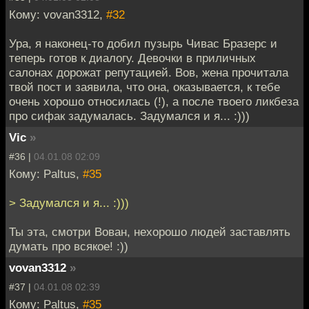
Кому: vovan3312,
#32
Ура, я наконец-то добил пузырь Чивас Бразерс и
теперь готов к диалогу. Девочки в приличных
салонах дорожат репутацией. Вов, жена прочитала
твой пост и заявила, что она, оказывается, к тебе
очень хорошо относилась (!), а после твоего ликбеза
про сифак задумалась. Задумался и я... :)))
Vic
»
#36 |
04.01.08 02:09
Кому: Paltus,
#35
> Задумался и я... :)))
Ты эта, смотри Вован, нехорошо людей заставлять
думать про всякое! :))
vovan3312
»
#37 |
04.01.08 02:39
Кому: Paltus,
#35