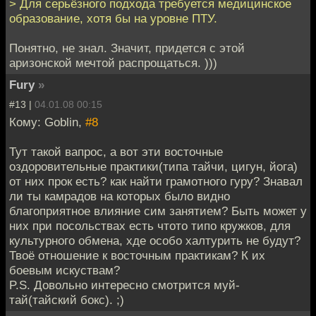
> Для серьёзного подхода требуется медицинское
образование, хотя бы на уровне ПТУ.
Понятно, не знал. Значит, придется с этой
аризонской мечтой распрощаться. )))
Fury
»
#13 |
04.01.08 00:15
Кому: Goblin,
#8
Тут такой вапрос, а вот эти восточные
оздоровительные практики(типа тайчи, цигун, йога)
от них прок есть? как найти грамотного гуру? Знавал
ли ты камрадов на которых было видно
благоприятное влияние сим занятием? Быть может у
них при посольствах есть чтото типо кружков, для
культурного обмена, хде особо халтурить не будут?
Твоё отношение к восточным практикам? К их
боевым искуствам?
P.S. Довольно интересно смотрится муй-
тай(тайский бокс). ;)