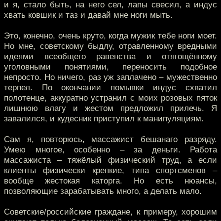
и я, стало быть, на него сел, лапы свесил, а индус
хвать ковшик и таз и давай мне ноги мыть.
Это, конечно, очень круто, когда мужик тебе ноги моет.
Но мне, советскому быдлу, отравленному вредными
идеями всеобщего равенства и отягощённому
уголовными понятиями, переносить подобное
непросто. Но ничего, раз уж заплачено – мужественно
терпел. По окончании помывки индус схватил
полотенце, аккуратно устранил с моих розовых пяток
лишнюю влагу и жестом предложил прилечь. Я
завалился, и кудесник приступил к манипуляциям.
Сам я, повторюсь, массажист бешанаго разряду.
Умею многое, особенно – за деньги. Работа
массажиста – тяжёлый физический труд, а если
клиенты физически крепкие, типа спортсменов –
вообще жестокая каторга. Но есть нюансы,
позволяющие зарабатывать много, а делать мало.
Советские/российские граждане, к примеру, хорошим