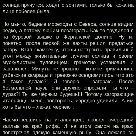
солнца прячутся, ходят с зонтами, только бы кожа на
лице побелее была.
Но мы-то, бедные мореходы с Севера, солнце видим
редко, а потому любим позагорать. Как-то трудился я
на буровой вышке в Ферганской долине. Ну и,
понятно, после первой же вахты решил предаться
загару. Взял скамеечку, чтобы настроить правильный
угол между живительным лучами солнца и своим
мускулистым туловищем, грамотно установил и
завалился. Минуты не прошло – ко мне примчались
узбекские камрады и тревожно осведомились, что это
я такое делаю?! Я говорю – загораю. После
безмолвной паузы они дружно спросили: ты что –
дурак?! Ты же чёрным будешь!!! Потому загорающие
итальянцы меня, повторюсь, изрядно удивили. А им
хоть бы что – лежат, чернеют.
Насмотревшись на итальянцев, провёл очередной
заплыв на край рифа. И на этом самом на краю
повстречал адскую каменную рыбу. Она лежала за