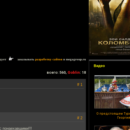
дует
заказывать
разработку сайтов
в megagroup.ru
Видео
всего: 560,
Goblin
: 18
# 1
О предстоящем Тур
# 2
Георги
с понаехавшими!!!