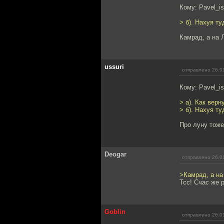
Кому: Pavel_i
> б). Нахуя т
Камрад, а на 
ussuri
отправлено 26.0
Кому: Pavel_i
> а). Как верн
> б). Нахуя т
Про луну тоже
Deogar
отправлено 26.0
>Камрад, а на
Тсс! Счас же 
Goblin
отправлено 26.0