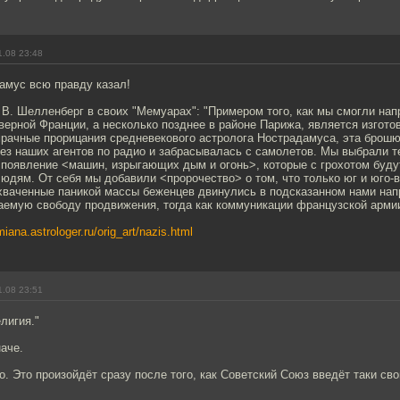
1.08 23:48
амус всю правду казал!
 В. Шелленберг в своих "Мемуарах": "Примером того, как мы смогли нап
верной Франции, а несколько позднее в районе Парижа, является изгот
рачные прорицания средневекового астролога Нострадамуса, эта брошю
ез наших агентов по радио и забрасывалась с самолетов. Мы выбрали т
появление <машин, изрыгающих дым и огонь>, которые с грохотом будут
юдям. От себя мы добавили <пророчество> о том, что только юг и юго-в
хваченные паникой массы беженцев двинулись в подсказанном нами нап
аемую свободу продвижения, тогда как коммуникации французской арми
miana.astrologer.ru/orig_art/nazis.html
1.08 23:51
лигия."
наче.
во. Это произойдёт сразу после того, как Советский Союз введёт таки сво