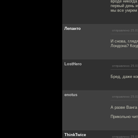
вроде никогда
первый день и
мы все умрем
Лепанто
отправлено 25.0
И снова, гляд
Лондона? Когд
LostHero
отправлено 25.0
Бред, даже ко
enotus
отправлено 25.0
А разве Ванга
Прикольно чит
ThinkTwice
отправлено 25.0