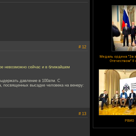
# 12
Медаль ордена "За 
Отечеством" II
ере невозможно сейчас и в ближайшем
выдержать давление в 100атм. С
а, посвященных высадке человека на венеру:
# 13
РВИО