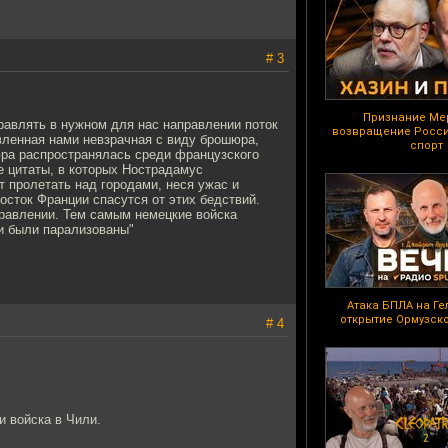
# 3
Признание Ме
равлять в нужном для нас направлении поток
возвращение Росси
овленная нами невзрачная с виду брошюра,
спорт
ра распространялась среди французского
е цитаты, в которых Нострадамус
 пролетать над городами, неся ужас и
осток Франции спасутся от этих бедствий.
равлении. Тем самым немецкие войска
и были парализованы"
Атака БПЛА на Г
открытие Ормузск
# 4
и войска в Чили.