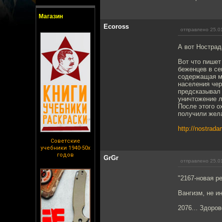
Магазин
Ecoross
отправлено 25.0
А вот Нострад
Вот что пишет
беженцев в се
содержащая м
населения чер
предсказывал 
уничтожение л
После этого о
получили жел
http://nostrada
Советские
учебники 1940-50х
годов
GrGr
отправлено 25.0
"2167-новая ре
Вангизм, не и
2076... Здоро