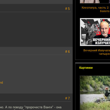
Клеопатра, часть 2
# 5
болото
Вечерний Излучат
# 6
четыре
Картинки
ml
# 7
о. А по поводу "пророчеств Ванги" - она