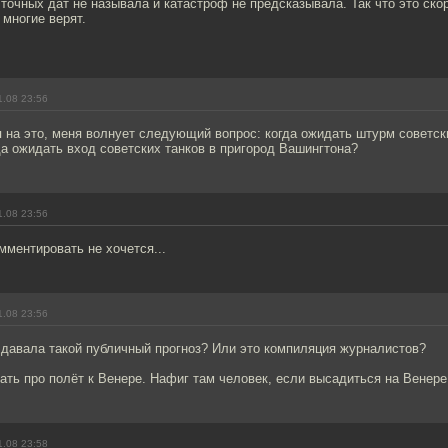
 точных дат не называла и катастроф не предсказывала. Так что это скор
 многие верят.
1.08 23:56
я на это, меня волнует следующий вопрос: когда ожидать штурм советс
а ожидать вход советских танков в пригород Вашингтона?
1.08 23:56
мментировать не хочется...
1.08 23:56
 давала такой публичный прогноз? Или это компиляция журналистов?
ать про полёт к Венере. Нафиг там человек, если высадиться на Вене
1.08 23:58