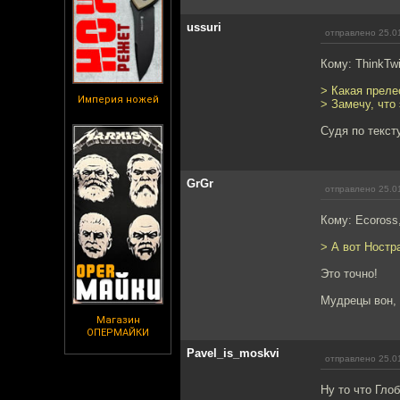
ussuri
отправлено 25.0
Кому: ThinkTw
> Какая преле
Империя ножей
> Замечу, что 
Судя по текст
GrGr
отправлено 25.0
Кому: Ecoross
> А вот Ностр
Это точно!
Мудрецы вон,
Магазин
ОПЕРМАЙКИ
Pavel_is_moskvi
отправлено 25.0
Ну то что Гло