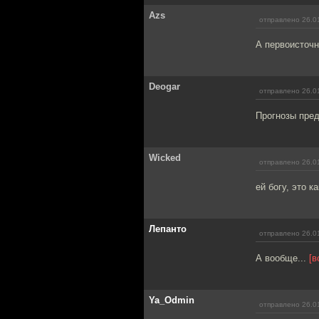
Azs
отправлено 26.0
А первоисточн
Deogar
отправлено 26.0
Прогнозы пред
Wicked
отправлено 26.0
ей богу, это 
Лепанто
отправлено 26.0
А вообще...
[в
Ya_Odmin
отправлено 26.0