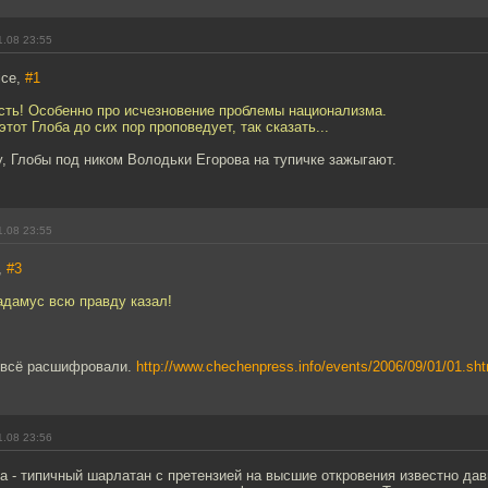
1.08 23:55
ice,
#1
сть! Особенно про исчезновение проблемы национализма.
этот Глоба до сих пор проповедует, так сказать...
у, Глобы под ником Володьки Егорова на тупичке зажыгают.
1.08 23:55
,
#3
адамус всю правду казал!
 всё расшифровали.
http://www.chechenpress.info/events/2006/09/01/01.sht
1.08 23:56
ба - типичный шарлатан с претензией на высшие откровения известно давн