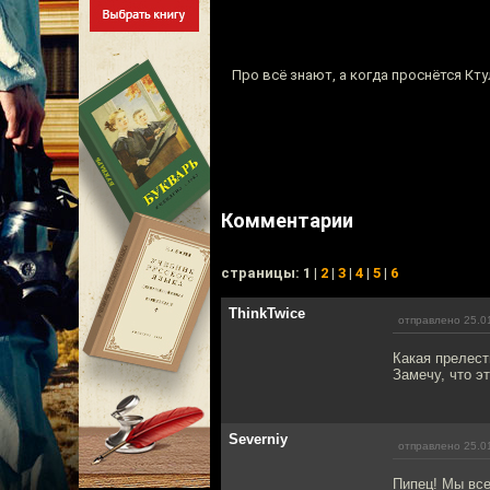
Про всё знают, а когда проснётся Кту
Комментарии
cтраницы: 1 |
2
|
3
|
4
|
5
|
6
ThinkTwice
отправлено 25.0
Какая прелест
Замечу, что эт
Severniy
отправлено 25.0
Пипец! Мы все