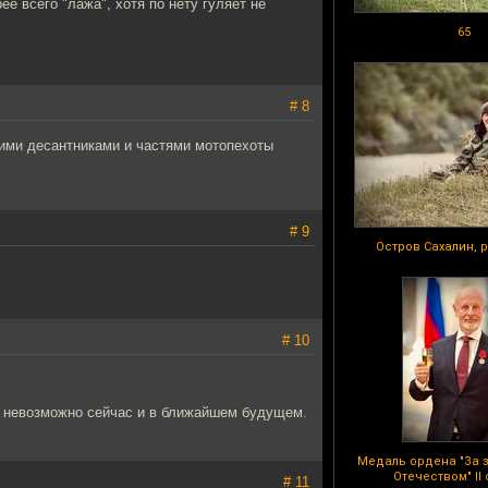
ее всего "лажа", хотя по нету гуляет не
65
# 8
кими десантниками и частями мотопехоты
# 9
Остров Сахалин, 
# 10
ре невозможно сейчас и в ближайшем будущем.
Медаль ордена "За 
Отечеством" II
# 11