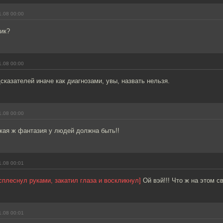
1.08 00:00
ик?
1.08 00:00
сказателей иначе как диагнозами, увы, назвать нельзя.
1.08 00:00
какая ж фантазия у людей должна быть!!
1.08 00:01
сплеснул руками, закатил глаза и воскликнул]
Ой вэй!!! Что ж на этом св
1.08 00:01