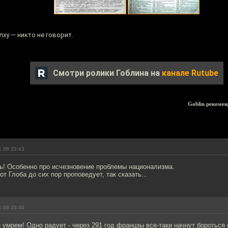
лху — никто не говорит.
Смотри ролики Гоблина на
канале Rutube
Goblin рекомен
1.08 23:43
ь! Особенно про исчезновение проблемы национализма.
от Глоба до сих пор проповедует, так сказать...
1.08 23:46
 умрем! Одно радует - через 291 год францзы все-таки начнут бороться 