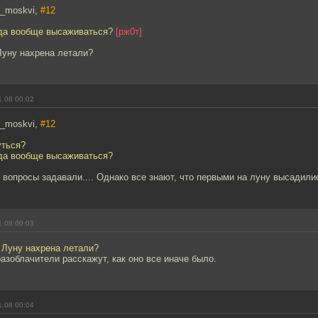
s_moskvi,
#12
уда вообще высаживаться?
[рж0т]
Луну нахрена летали?
1.08 00:02
s_moskvi,
#12
уться?
уда вообще высаживаться?
 вопросы задавали.... Однако все знают, что первыми на луну высадилис
1.08 00:03
 Луну нахрена летали?
разоблачители расскажут, как оно все иначе было.
1.08 00:04