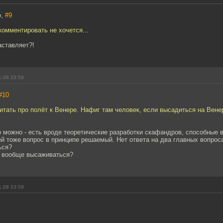
o,
#9
комментировать не хочется...
заставляет?!
1.08 23:59
#10
итать про полёт к Венере. Нафиг там человек, если высадиться на Вен
 можно - есть вроде теоретические разработки скафандров, способные 
й тоже вопрос в принципе решаемый. Нет ответа на два главных вопрос
ься?
а вообще высаживаться?
1.08 23:59