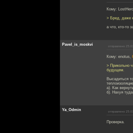
Кому: LostHer
> Бред, даже 
а что, кто-то 
Pavel_is_moskvi
отправлено 25.0
Кому: enotus,
> Прикольно ч
будущем.
Высадиться то
теплоизоляцие
а). Как вернут
б). Нахуя туд
Ya_Odmin
отправлено 25.0
Проверка.