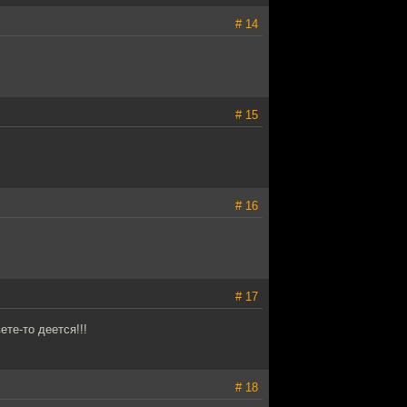
# 14
# 15
# 16
# 17
ете-то деется!!!
# 18