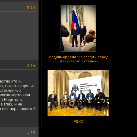
# 14
Медаль ордена "За заслуги перед
Отечеством" II степени
# 15
естно кто и
тин, вылетающие из
 стеклянных
олжна картонная
:) Родители,
в глаз, и не
 сих пор с опаской
РВИО
# 16