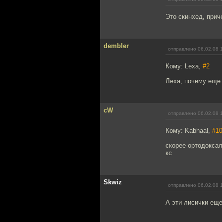
Это скинхед, прич
dembler
отправлено 06.02.08 
Кому: Lexa,
#2
Леха, почему еще
cW
отправлено 06.02.08 
Кому: Kabhaal,
#1
скорее ортодоксал
кс
Skwiz
отправлено 06.02.08 
А эти лисички еще