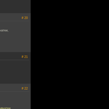
# 20
чатки,
# 21
# 22
ывчатки,