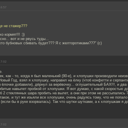
16:57
ще не стажер???
о кормят!!! :))
но... вот и не рвусь туды...
 кто бубновых сбивать будет??? Я с желторотиками???" (с)
17:02
е.
к, как - то, когда я был маленький (90-е), и хлопушки производили неизв
 Новый Год, взял я хлопушку, направил на ёлку (чтоб конфетти и серпан
 ёлочке добавили), дёрнул за верёвочку... оглушительный БАХ!!!, и два
битые навылет пробкой от хлопушки. Я вот думаю, с какой скоростью д
об 2 стеклянных шара пробить на вылет, а они при этом не рассыпались ?
такое, и тут же изьяли все хлопушки, очень радуясь тому, что не попало 
(если бы в руке взорвалась). Так что шутки шутками, а к хлопушкам я до
17:02