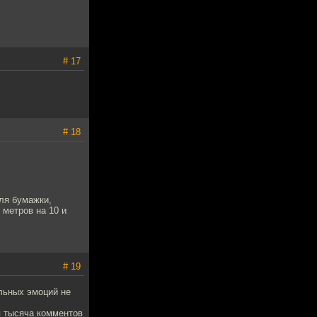
# 17
# 18
ля бумажки,
 метров на 10 и
# 19
льных эмоций не
я тысяча комментов