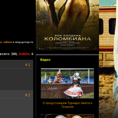
ку сайтов
в megagroup.ru
всего: 280,
Goblin
: 6
Видео
# 1
# 2
О предстоящем Турнире Святого
Георгия