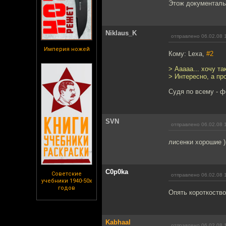
Этож документальн
Niklaus_K
отправлено 06.02.08 
Империя ножей
Кому: Lexa,
#2
> Ааааа... хочу та
> Интересно, а пр
Судя по всему - ф
SVN
отправлено 06.02.08 
лисенки хорошие )
C0p0ka
Советские
отправлено 06.02.08 
учебники 1940-50х
годов
Опять короткоств
Kabhaal
отправлено 06.02.08 