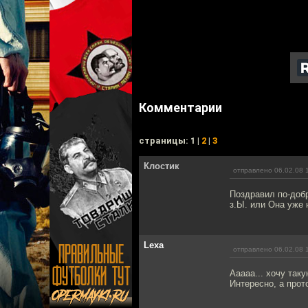
Комментарии
cтраницы: 1 |
2
|
3
Клостик
отправлено 06.02.08 
Поздравил по-добр
з.Ы. или Она уже 
Lexa
отправлено 06.02.08 
Ааааа... хочу так
Интересно, а прот