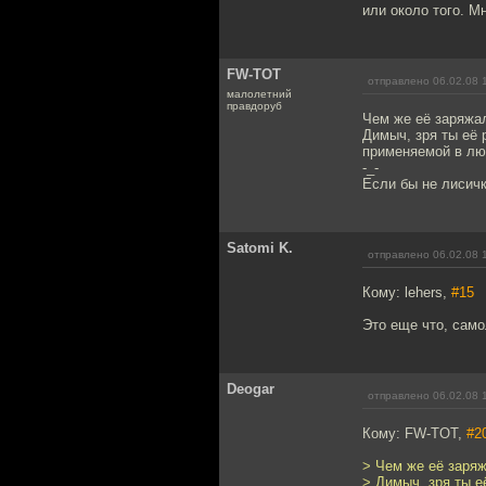
или около того. Мн
FW-TOT
отправлено 06.02.08 
малолетний
правдоруб
Чем же её заряжал
Димыч, зря ты её 
применяемой в лю
-_-
Если бы не лисички
Satomi K.
отправлено 06.02.08 
Кому: lehers,
#15
Это еще что, само
Deogar
отправлено 06.02.08 
Кому: FW-TOT,
#2
> Чем же её заряж
> Димыч, зря ты е