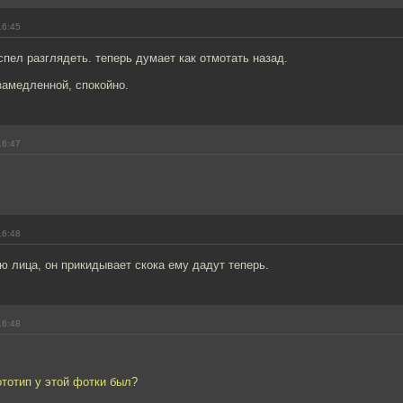
16:45
успел разглядеть. теперь думает как отмотать назад.
замедленной, спокойно.
16:47
16:48
 лица, он прикидывает скока ему дадут теперь.
16:48
ототип у этой фотки был?