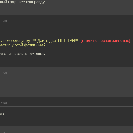
ый кадр, все взаправду.
16:48
кую-же хлопушку!!!!! Дайте две, НЕТ ТРИ!!!!
[глядит с черной завестью]
ототип у этой фотки был?
отка из какой-то рекламы
16:50
16:50
ол?
16:51