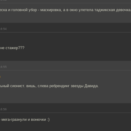
еска и головной убор - маскировка, а в окно улетела таджикская девочка.
16:54
 не стажер???
16:55
0
ьный сионист. вишь, слева ребрендинг звезды Давида.
16:56
 мега-гразнули и вонючки :)