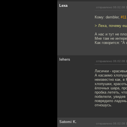
Lexa
отправлено 06.02.08 
Кому: dembler,
#11
> Леха, почему е
А нас и тут не плох
Мне там не интерес
Как говорится: "А
lehers
отправлено 06.02.08 
Лисички - красивы
А касаемо хлопуше
неизвестно как, в
хлопушки, красоты
ёлочных шара, про
пробка лететь, чт
побелели, увидев 
повредило ладонь 
отношусь.
Satomi K.
отправлено 06.02.08 