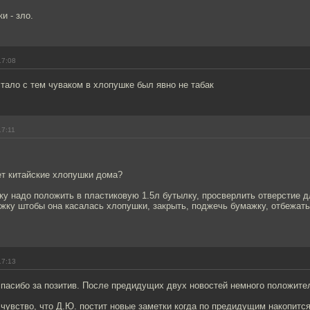
и - зло.
17:08
стало с тем чуваком в хлопушке был явно не табак
17:11
ет китайские хлопушки дома?
у надо положить в пластиковую 1.5л бутылку, просверлить отверстие д
жку штобы она касалась хлопушки, закрыть, поджечь бумажку, отбежать
17:13
спасибо за позитив. После предидущих двух новостей немного положите
 чувство, что Д.Ю. постит новые заметки когда по предидущим накопитс