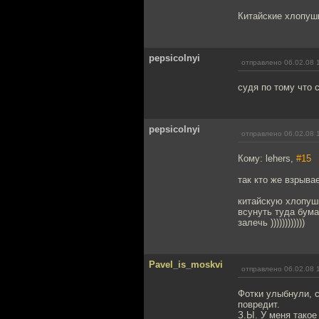
Китайские хлопушк
pepsicolnyi
отправлено 06.02.08 
судя по тому что 
pepsicolnyi
отправлено 06.02.08 
Кому: lehers,
#15
так кто же взрыва
китайскую хлопушк
всунуть туда бума
залечь ))))))))))))
Pavel_is_moskvi
отправлено 06.02.08 
Фотки улыбнули, 
повредит.
З.Ы. У меня такое