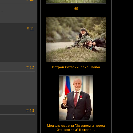
65
..
# 11
# 12
Остров Сахалин, река Найба
# 13
Медаль ордена "За заслуги перед
Отечеством" II степени