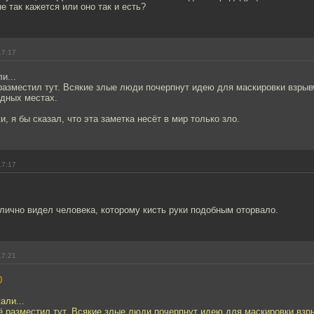
е так кажется или оно так и есть?
17:17
и...
разместил тут. Всякие злые люди почерпнут идею для маскировки взрыв
дных местах.
, я бы сказал, что эта заметка несёт в мир только зло.
17:17
лично видел человека, которому кисть руки подобным оторвало.
17:21
0
али...
ё разместил тут. Всякие злые люди почерпнут идею для маскировки взр