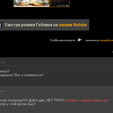
Смотри ролики Гоблина на
канале Rutube
Goblin рекомендует
заказывать
разработ
16:41
ому!!!
надоела? Вот и избавилсси?
16:41
ую-же хлопушку!!!!! Дайте две, НЕТ ТРИ!!!!
[глядит с черной завестью]
отип у этой фотки был?