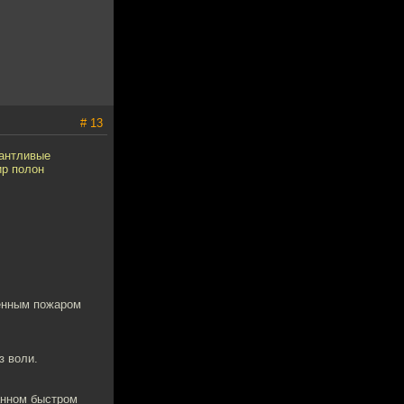
# 13
лантливые
ир полон
венным пожаром
з воли.
анном быстром