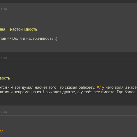
03:30
на = настойчивость.
лан -> Воля и настойчивость :)
03:34
0
вость
тся? Я вот думал насчет того что сказал oalexeev,
#7
у него воля и нас
нятия и непременно из 1 выходит другое, а у тебя все вместе. Где более
03:34
0
#7