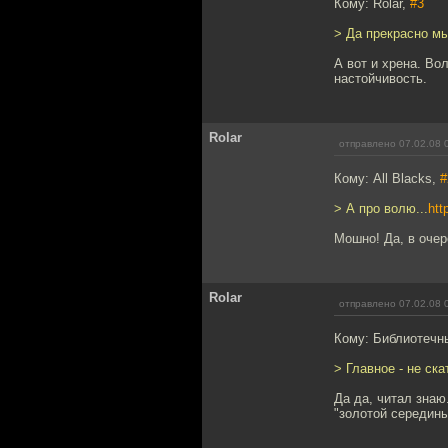
Кому: Rolar,
#3
> Да прекрасно м
А вот и хрена. Во
настойчивость.
Rolar
отправлено 07.02.08 
Кому: All Blacks,
#
> А про волю...
htt
Мошно! Да, в оче
Rolar
отправлено 07.02.08 
Кому: Библиотеч
> Главное - не ск
Да да, читал знаю
"золотой середины