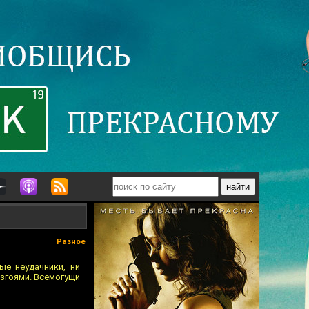
Разное
ые неудачники, ни
изгоями. Всемогущи