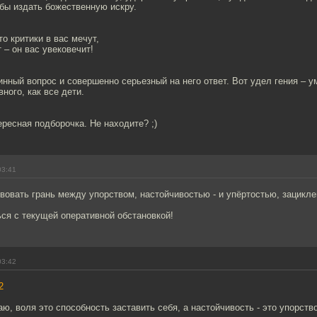
бы издать божественную искру.
то критики в вас мечут,
– он вас увековечит!
нный вопрос и совершенно серьезный на него ответ. Вот удел гения – ум
ного, как все дети.
ересная подборочка. Не находите? ;)
03:41
вовать грань между упорством, настойчивостью - и упёртостью, зацикл
ся с текущей оперативной обстановкой!
03:42
2
таю, воля это способность заставить себя, а настойчивость - это упорств