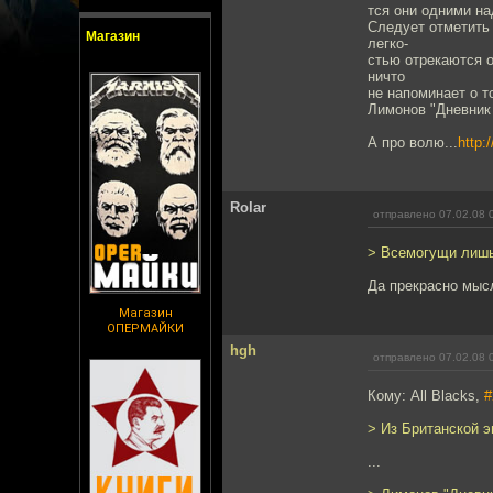
тся они одними на
Следует отметить
Магазин
легко-
стью отрекаются о
ничто
не напоминает о т
Лимонов "Дневник
А про волю...
http
Rolar
отправлено 07.02.08 
> Всемогущи лишь
Да прекрасно мыс
Магазин
ОПЕРМАЙКИ
hgh
отправлено 07.02.08 
Кому: All Blacks,
#
> Из Британской 
...