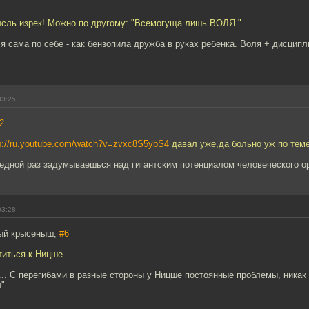
ысль изрек! Можно по другому: "Всемогуща лишь ВОЛЯ."
ля сама по себе - как бензопила дружба в руках ребенка. Воля + дисципл
03:25
2
p://ru.youtube.com/watch?v=zvxc8S5ybS4
давал уже,да больно уж по теме
редной раз задумываешься над гигантским потенциалом человеческого о
03:28
ный крысеныш,
#6
атиться к Ницше
... С перегибами в разные стороны у Ницше постоянные проблемы, никак 
".