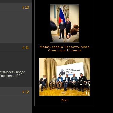
# 10
Медаль ордена "За заслуги перед
# 11
Отечеством" II степени
тойчивость вроде
 "правильно"?
# 12
РВИО