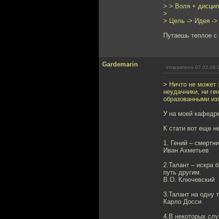
> > Воля + дисцип
>
> Цель -> Идея ->
Путаешь теплое с
Gardemarin
отправлено 07.02.08 
> Ничто не может 
неудачники, ни ге
образованными из
У на моей кафедре
К стати вот еще н
1. Гений – смертн
Иван Ахметьев
2.Талант – искра 
путь другим.
В.О. Ключевский
3.Талант на одну т
Карло Досси
4.В некоторых сл