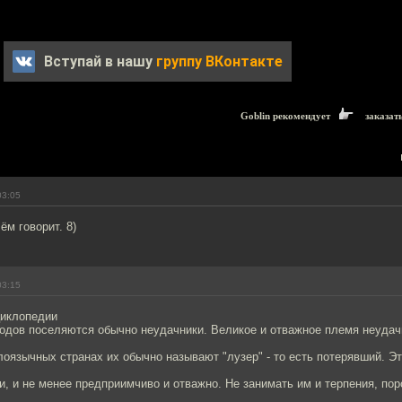
Вступай в нашу
группу ВКонтакте
Goblin рекомендует
заказат
03:05
ём говорит. 8)
03:15
циклопедии
родов поселяются обычно неудачники. Великое и отважное племя неудач
лоязычных странах их обычно называют "лузер" - то есть потерявший. Э
и, и не менее предприимчиво и отважно. Не занимать им и терпения, по