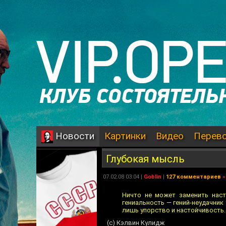
Картинки
Видео
Перев
Новости
Глубокая мысль
07.02.08 03:04 |
Goblin
|
127 комментариев
»
Ничто не может заменить наст
гениальность — гений-неудачник
лишь упорство и настойчивость.
(с) Кэлвин Кулидж