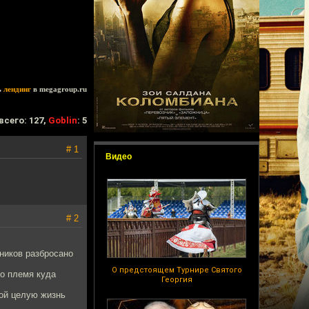
ь
лендинг
в megagroup.ru
всего: 127,
Goblin
: 5
# 1
Видео
# 2
ников разбросано
О предстоящем Турнире Святого
то племя куда
Георгия
рой целую жизнь