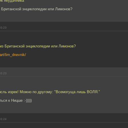
ик неудачника"
з Британской энциклопедии или Лимонов?
03:23
 из Британской энциклопедии или Лимонов?
bart/lim_dnevnik/
03:23
ысль изрек! Можно по другому: "Всемогуща лишь ВОЛЯ."
ься к Ницше :-)))))
03:24