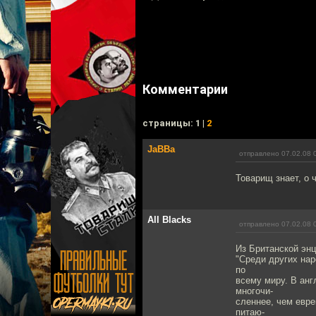
Комментарии
cтраницы: 1 |
2
JaBBa
отправлено 07.02.08 
Товарищ знает, о ч
All Blacks
отправлено 07.02.08 
Из Британской эн
"Среди других на
по
всему миру. В анг
многочи-
сленнее, чем евре
питаю-