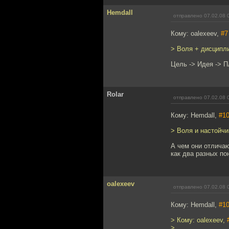
Hemdall
отправлено 07.02.08 
Кому: oalexeev,
#7
> Воля + дисципли
Цель -> Идея -> П
Rolar
отправлено 07.02.08 
Кому: Hemdall,
#1
> Воля и настойчи
А чем они отличаю
как два разных по
oalexeev
отправлено 07.02.08 
Кому: Hemdall,
#1
> Кому: oalexeev,
>