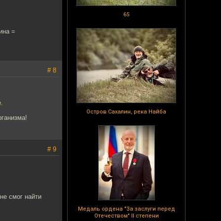
65
ина =
# 8
.
Остров Сахалин, река Найба
рганизма!
# 9
не смог найти
Медаль ордена "За заслуги перед
Отечеством" II степени