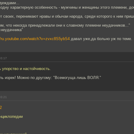
деждами...
 одну характерную особенность - мужчины и женщины этого племени, до
т своих, перенимают нравы и обычаи народа, среди которого к ним приш
ом, что некогда принадлежали они к славному племени неудачников..."
 неудачника"
://ru.youtube.com/watch?v=zvxc8S5ybS4
давал уже,да больно уж по теме.
03:17
 упорство и настойчивость.
ль изрек! Можно по другому: "Всемогуща лишь ВОЛЯ."
03:21
2
энциклопедии