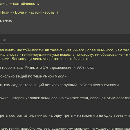
лина = настойчивость.
 План -> Воля и настойчивость :)
 мягким.
03:39
заменить настойчивости: ни талант - нет ничего более обычного, чем та
ниальность - гений-неудачник уже вошёл в поговорку, ни образование - м
гоями. Всемогущи лишь упорство и настойчивость.
 говорят так: Физик это 1% вдохновения и 99% пота.
есколько вещей по теме умной мысли:
ик, камикадзе, таранящий четырехпалубный крейсер бесконечности.
божия, которой человек обыкновенно сжигает себя, освещая этим собст
реть состоит из инстинкта, на одну треть – из памяти и на одну треть – и
учаях гений, подобно железу, ударяемому кремнем, нуждается в неожид