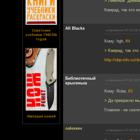
> Лимонов "Дневн
Камрад, так это и
All Blacks
Советские
отправлено 07.02.08 
учебники 1940-50х
годов
Кому: hgh,
#4
> Камрад, так это
http://nbp-info.ru/n
Библиотечный
отправлено 07.02.08 
крысеныш
Кому: Rolar,
#3
> Да прекрасно м
Главное - не скатит
Империя ножей
oalexeev
отправлено 07.02.08 