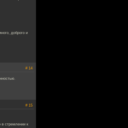
ного, доброго и
# 14
енностью.
# 15
о в стремлении к