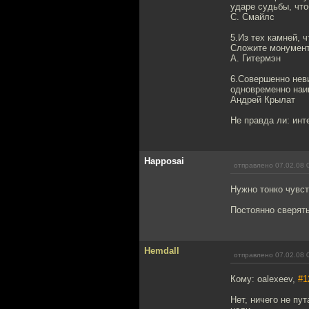
ударе судьбы, что
С. Смайлс
5.Из тех камней, ч
Сложите монумент 
А. Гитермэн
6.Совершенно неви
одновременно наив
Андрей Крылат
Не правда ли: инт
Happosai
отправлено 07.02.08 
Нужно тонко чувст
Постоянно сверять
Hemdall
отправлено 07.02.08 
Кому: oalexeev,
#1
Нет, ничего не пу