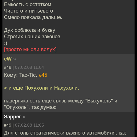
Емкость с остатком
Чистого и питьевого
Смело поехала дальше.
Дух соблюла и букву
Строгих наших законов.
:)
[просто мысли вслух]
cW
»
#48 |
07.02.08 11:04
Кому: Tac-Tic,
#45
> и ещё Похухоли и Нахухоли.
наверняка есть еще связь между "Выхухоль" и
"Опухоль". так думаю
Sapper
»
#49 |
07.02.08 11:05
Для столь стратегически важного автомобиля, как