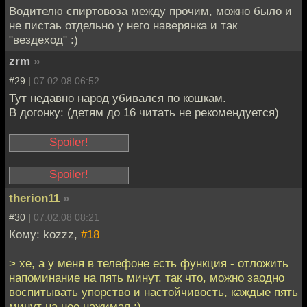
тебя предупреждать!
Водителю спиртовоза между прочим, можно было и
Я не хуета,
не пистаь отдельно у него наверянка и так
я выхухоль,
"вездеход" :)
партийный символ!
zrm
»
Ежик отвечает: Буду
я еще всякую блядь
#29 |
07.02.08 06:52
на
Тут недавно народ убивался по кошкам.
Вы называть !
В догонку: (детям до 16 читать не рекомендуется)
http://news2.ru/frame.p
hp?story_id=83724
therion11
»
Проходя мимо
-----
городского Вечного
#30 |
07.02.08 08:21
огня, он сделал
Примечание
Кому: kozzz,
#18
замечание группе
модератора
пьяных подростков,
> хе, а у меня в телефоне есть функция - отложить
развлекавшихся
Тебе определённо
напоминание на пять минут. так что, можно заодно
прямо на воинском
сюда.
воспитывать упорство и настойчивость, каждые пять
мемориале. Тут же
минут на нее нажимая :)