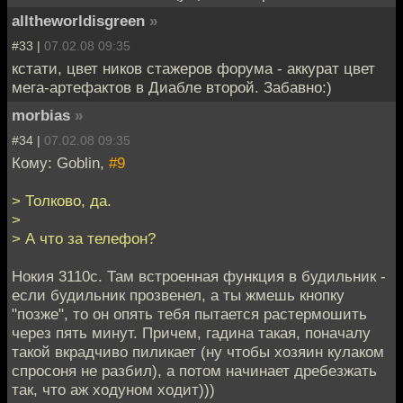
alltheworldisgreen
»
#33 |
07.02.08 09:35
кстати, цвет ников стажеров форума - аккурат цвет
мега-артефактов в Диабле второй. Забавно:)
morbias
»
#34 |
07.02.08 09:35
Кому: Goblin,
#9
> Толково, да.
>
> А что за телефон?
Нокия 3110с. Там встроенная функция в будильник -
если будильник прозвенел, а ты жмешь кнопку
"позже", то он опять тебя пытается растермошить
через пять минут. Причем, гадина такая, поначалу
такой вкрадчиво пиликает (ну чтобы хозяин кулаком
спросоня не разбил), а потом начинает дребезжать
так, что аж ходуном ходит)))