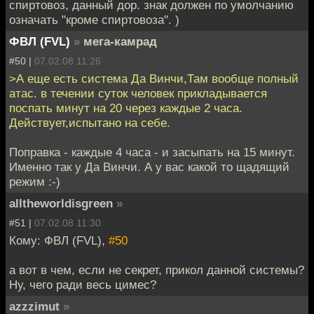
спиртовоз, данный дор. знак должен по умолчанию
означать "кроме спиртовоза". )
ФВЛ (FVL)
»
мега-камрад
#50 |
07.02.08 11:26
>А еще есть система Да Винчи,Там вообще полный
атас. в течении суток человек прикладывается
поспать минут на 20 через каждые 2 часа.
Действует,испытано на себе.
Поправка - каждые 4 часа - и засыпать на 15 минут.
Именно так у Да Винчи. А у вас какой то щадящий
режим :-)
alltheworldisgreen
»
#51 |
07.02.08 11:30
Кому: ФВЛ (FVL),
#50
а вот в чем, если не секрет, прикол данной системы?
Ну, чего ради весь цимес?
azzzimut
»