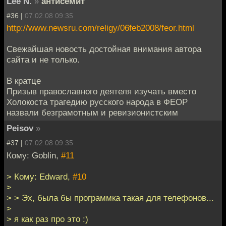
Lee N.
»
антисемит
#36 |
07.02.08 09:35
http://www.newsru.com/religy/06feb2008/feor.html
Свежайшая новость достойная внимания автора
сайта и не только.
В кратце
Призыв православного деятеля изучать вместо
Холокоста трагедию русского народа в ФЕОР
назвали безграмотным и ревизионистским
Peisov
»
#37 |
07.02.08 09:35
Кому: Goblin,
#11
> Кому: Edward,
#10
>
> > Эх, была бы программка такая для телефонов...
>
> я как раз про это :)