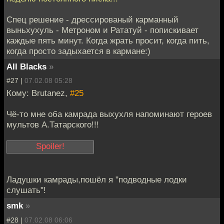
Спец решение - дрессированый карманный
выньхухуль - Метроном и Рататуй - попискивает
каждые пять минут. Когда жрать просит, когда пить,
когда просто задыхается в кармане:)
All Blacks
»
#27 |
07.02.08 05:28
Кому: Brutanez,
#25
Чё-то мне оба камрада выхухля напоминают героев
мультов А.Татарского!!!
Идет по лесу ежик и
кричит: хуета,
Ладушки камрады,пошёл я "подводные лодки
хуета!!! Из норки
слушать"!
вылезает пушистая
smk
»
зверушка и говорит:
Ежик! Сколько можно
#28 |
07.02.08 06:06