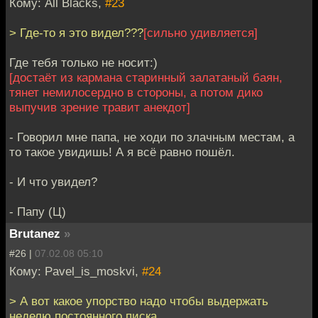
Кому: All Blacks,
#23
> Где-то я это видел???
[сильно удивляется]
Где тебя только не носит:)
[достаёт из кармана старинный залатаный баян,
тянет немилосердно в стороны, а потом дико
выпучив зрение травит анекдот]
- Говорил мне папа, не ходи по злачным местам, а
то такое увидишь! А я всё равно пошёл.
- И что увидел?
- Папу (Ц)
Brutanez
»
#26 |
07.02.08 05:10
Кому: Pavel_is_moskvi,
#24
> А вот какое упорство надо чтобы выдержать
неделю постоянного писка...