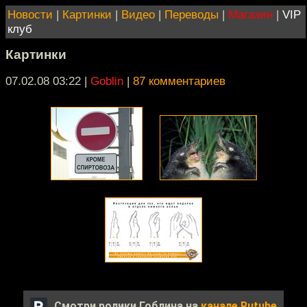
Новости
|
Картинки
|
Видео
|
Переводы
|
Магазин
|
VIP
клуб
Картинки
07.02.08 03:22
|
Goblin
|
87 комментариев
Смотри ролики Гоблина на
канале Rutube