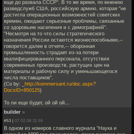
еще до развала СССР". В то же время, по мнению
разведслужб США, российскую армию, которая "не
достигла операционных возможностей советских
времен, ожидают серьезные проблемы, связанные
со здоровьем населения и с демографией".
"Несмотря на то что силы стратегического
назначения России остаются жизнеспособными,--
говорится далее в отчете,-- оборонная
промышленность страдает из-за потери
квалифицированного персонала, отсутствия
современных производств, растущих цен на
материалы и рабочую силу и уменьшающегося
числа поставщиков".
(Сo by: _
http://kommersant.ru/doc.aspx?
DocsID=850125
)
То ли еще будет, ой ой ой...
builder
»
#53 |
07.02.08 11:55
В одном из номеров славного журнала "Наука и