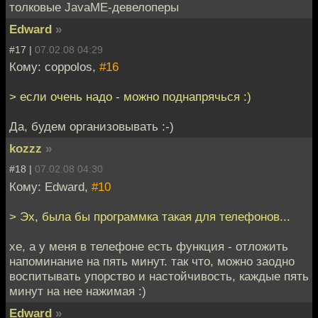
толковые JavaME-девелоперы
Edward
»
#17 |
07.02.08 04:29
Кому: coppolos,
#16
> если очень надо - можно поднапрячься :)
Да, будем организовывать :-)
kozzz
»
#18 |
07.02.08 04:30
Кому: Edward,
#10
> Эх, была бы программка такая для телефонов...
хе, а у меня в телефоне есть функция - отложить
напоминание на пять минут. так что, можно заодно
воспитывать упорство и настойчивость, каждые пять
минут на нее нажимая :)
Edward
»