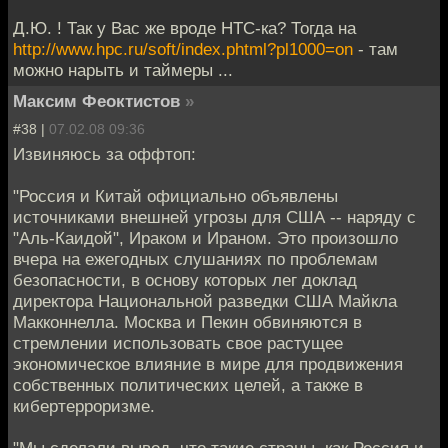
Д.Ю. ! Так у Вас же вроде HTC-ка? Тогда на
http://www.hpc.ru/soft/index.phtml?pl1000=on
- там
можно нарыть и таймеры ...
Максим Феоктистов
»
#38 |
07.02.08 09:36
Извиняюсь за оффтоп:
"Россия и Китай официально объявлены
источниками внешней угрозы для США -- наряду с
"Аль-Каидой", Ираком и Ираном. Это произошло
вчера на ежегодных слушаниях по проблемам
безопасности, в основу которых лег доклад
директора Национальной разведки США Майкла
Макконнелла. Москва и Пекин обвиняются в
стремлении использовать свое растущее
экономическое влияние в мире для продвижения
собственных политических целей, а также в
кибертерроризме.
"Мы сделали вывод, что такие страны, как Россия и