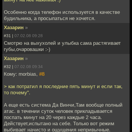
началась драка, силы
http://oper.ru/news/rea
оказались неравны —
d.php?
Особенно когда телефон используется в качестве
четверо против
page=0&t=1051602716
будильника, а просыпаться не хочется.
одного. После того
Хазарин
»
как защитник Вечного
огня уже не мог
#31 |
07.02.08 09:28
сопротивляться, его
Смотрю на выхухолей и улыбка сама растягивает
ограбили и стали в
губы,очаровашки :-)
буквальном смысле
Хазарин
»
поджаривать на
Вечном огне, держа
#32 |
07.02.08 09:34
за руки и за ноги.
Кому: morbias,
#8
> как потратил я последние пять минут и если так,
то почему".
А еще есть система Да Винчи,Там вообще полный
атас. в течении суток человек прикладывается
поспать минут на 20 через каждые 2 часа.
Действует,испытано на себе. Только вот режим
выбивает начисто и ощущения непривычные.