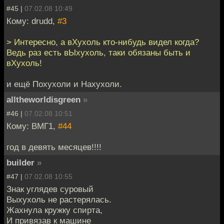
#45 |
07.02.08 10:49
Кому: drudd,
#3
> Интересно, а вХухоль кто-нибудь видел когда?
Ведь раз есть вЫхухоль, таки обязаны быть и
вХухоль!
и ещё Похухоли и Нахухоли.
alltheworldisgreen
»
#46 |
07.02.08 10:51
Кому: ВМГ1,
#44
год в девять месяцев!!!!
builder
»
#47 |
07.02.08 10:55
Знак углядев суровый
Выхухоль не растерялась.
Жахнула кружку спирта,
И привязав к машине