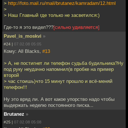
>
http://foto.mail.ru/mail/brutanez/kamradam/12.html
>
> Наш Главный где только не засветился:)
Где-то я это видел???
[сильно удивляется]
Pavel_is_moskvi
»
#24 |
07.02.08 05:05
Кому: All Blacks,
#13
> А, не постигнет ли телефон судьба будильника?Ну
под руку неудачно напомнил(в пробке на пример
второй
> час стоишь)что 15 минут прошло и всё-меняй
телефон!!!
Ну это вряд ли. А вот какое упорство надо чтобы
выдержать неделю постоянного писка...
Brutanez
»
#25 |
07.02.08 05:08