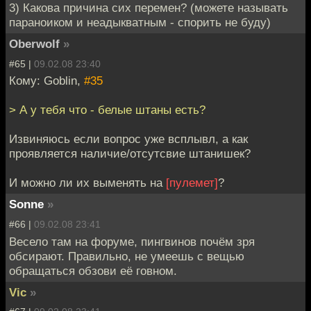
3) Какова причина сих перемен? (можете называть
параноиком и неадыкватным - спорить не буду)
Oberwolf
»
#65 |
09.02.08 23:40
Кому: Goblin,
#35
> А у тебя что - белые штаны есть?
Извиняюсь если вопрос уже всплывл, а как
проявляется наличие/отсутсвие штанишек?
И можно ли их выменять на
[пулемет]
?
Sonne
»
#66 |
09.02.08 23:41
Весело там на форуме, пингвинов почём зря
обсирают. Правильно, не умеешь с вещью
обращаться обзови её говном.
Vic
»