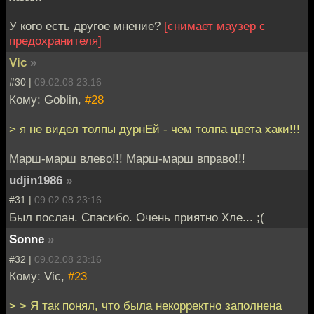
У кого есть другое мнение?
[снимает маузер с
предохранителя]
Vic
»
#30 |
09.02.08 23:16
Кому: Goblin,
#28
> я не видел толпы дурнЕй - чем толпа цвета хаки!!!
Марш-марш влево!!! Марш-марш вправо!!!
udjin1986
»
#31 |
09.02.08 23:16
Был послан. Спасибо. Очень приятно Хле... ;(
Sonne
»
#32 |
09.02.08 23:16
Кому: Vic,
#23
> > Я так понял, что была некорректно заполнена