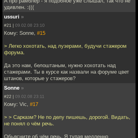
А про рамблер - я подобное уже слышал, так что не
удивлен. :(((
ussuri
»
#21 |
09.02.08 23:10
Кому: Sonne,
#15
> Легко хохотать, над лузерами, будучи стажером
форума.
Да это нам, белоштаным, нужно хохотать над
стажерами. Ты в курсе как назвали на форуме цвет
штанов, которые у стажеров?
Sonne
»
#22 |
09.02.08 23:11
Кому: Vic,
#17
> > Сарказм? Не по делу пишешь, дорогой. Видать,
не понял о чём речь.
Обьясните об чём речь. Я тупая медленно