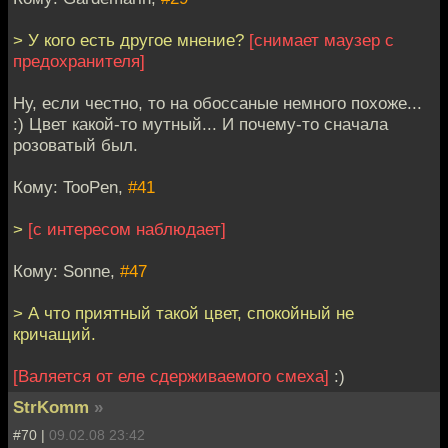
> У кого есть другое мнение?
[снимает маузер с
предохранителя]
Ну, если честно, то на обоссаные немного похоже...
:) Цвет какой-то мутный... И почему-то сначала
розоватый был.
Кому: TooPen,
#41
>
[с интересом наблюдает]
Кому: Sonne,
#47
> А что приятный такой цвет, спокойный не
кричащий.
[Валяется от еле сдерживаемого смеха]
:)
StrKomm
»
#70 |
09.02.08 23:42