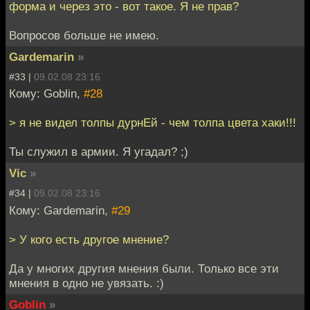
форма и через это - вот такое. Я не прав?
Вопросов больше не имею.
Gardemarin
»
#33 |
09.02.08 23:16
Кому: Goblin,
#28
> я не видел толпы дурнЕй - чем толпа цвета хаки!!!
Ты служил в армии. Я угадал? ;)
Vic
»
#34 |
09.02.08 23:16
Кому: Gardemarin,
#29
> У кого есть другое мнение?
Да у многих другия мнения были. Только все эти
мнения в одно не увязать. :)
Goblin
»