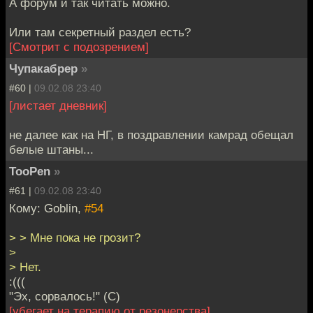
А форум и так читать можно.
Или там секретный раздел есть?
[Смотрит с подозрением]
Чупакабрер
»
#60 |
09.02.08 23:40
[листает дневник]
не далее как на НГ, в поздравлении камрад обещал
белые штаны...
TooPen
»
#61 |
09.02.08 23:40
Кому: Goblin,
#54
> > Мне пока не грозит?
>
> Нет.
:(((
"Эх, сорвалось!" (С)
[убегает на терапию от резонерства]