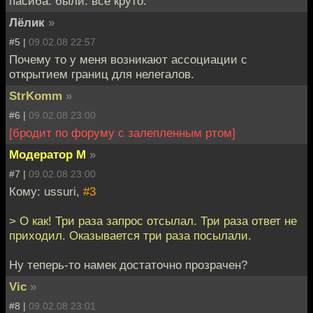
пасиба. были. все круто.
Лёлик
»
#5 |
09.02.08 22:57
Почему то у меня возникают ассоциации с
открытием границ для нелегалов.
StrKomm
»
#6 |
09.02.08 23:00
[бродит по форуму с залепленным ртом]
Модератор М
»
#7 |
09.02.08 23:00
Кому: ussuri,
#3
> О как! Три раза запрос отсылал. Три раза ответ не
приходил. Оказывается три раза посылали.
Ну теперь-то намек достаточно прозрачен?
Vic
»
#8 |
09.02.08 23:01