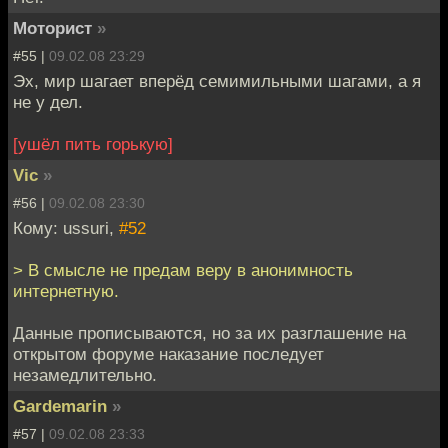
Моторист
»
#55 |
09.02.08 23:29
Эх, мир шагает вперёд семимильными шагами, а я
не у дел.
[ушёл пить горькую]
Vic
»
#56 |
09.02.08 23:30
Кому: ussuri,
#52
> В смысле не предам веру в анонимность
интернетную.
Данные прописываются, но за их разглашение на
открытом форуме наказание последует
незамедлительно.
Gardemarin
»
#57 |
09.02.08 23:33