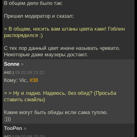
В общем дело было так:
Пришел модератор и сказал:
> В общем, носить вам штаны цвета хаки! Гоблин
распорядился :)
С тех пор данный цвет иначе называть чревато.
Некоторые даже маузеры достают.
Sonne
»
#40 |
09.02.08 23:22
Кому: Vic,
#38
> > Ну и ладно. Надеюсь, без обид? (Просьба
ставить смайлы)
Какие могут быть обиды если сама туплю.
:)))
TooPen
»
#41 |
09.02.08 23:23