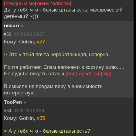
[ехидным мерзким голосом]
:
Да, у тебя что - белые штаны есть, человеческий
детёныш? :-)))
ussuri
»
#52 |
09.02.08 23:27
Кому: Goblin,
#27
> Это у тебя почта неработающая, наверно.
Почта работает. Спам вагонами в корзину шлю.....
Не судьба видать штаны
[подбирает рифму]
В смысле не предам веру в анонимность
интернетную.
TooPen
»
#53 |
09.02.08 23:28
Кому: Goblin,
#35
> А у тебя что - белые штаны есть?