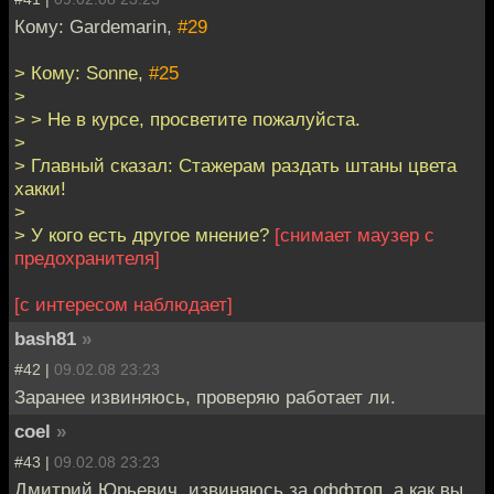
Кому: Gardemarin,
#29
> Кому: Sonne,
#25
>
> > Не в курсе, просветите пожалуйста.
>
> Главный сказал: Стажерам раздать штаны цвета
хакки!
>
> У кого есть другое мнение?
[снимает маузер с
предохранителя]
[с интересом наблюдает]
bash81
»
#42 |
09.02.08 23:23
Заранее извиняюсь, проверяю работает ли.
coel
»
#43 |
09.02.08 23:23
Дмитрий Юрьевич, извиняюсь за оффтоп, а как вы