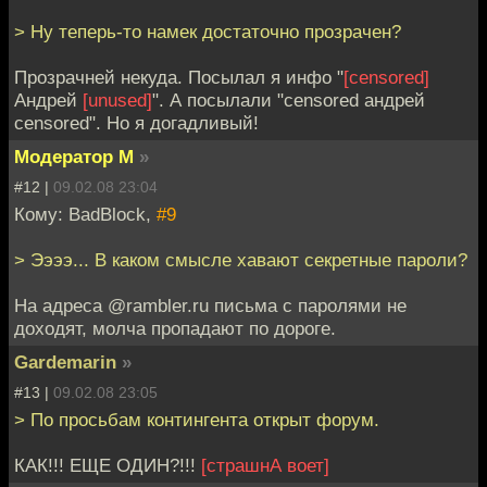
> Ну теперь-то намек достаточно прозрачен?
Прозрачней некуда. Посылал я инфо "
[censored]
Андрей
[unused]
". А посылали "censored андрей
censored". Но я догадливый!
Модератор М
»
#12 |
09.02.08 23:04
Кому: BadBlock,
#9
> Ээээ... В каком смысле хавают секретные пароли?
На адреса @rambler.ru письма с паролями не
доходят, молча пропадают по дороге.
Gardemarin
»
#13 |
09.02.08 23:05
> По просьбам контингента открыт форум.
КАК!!! ЕЩЕ ОДИН?!!!
[страшнА воет]