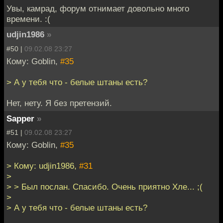
Увы, камрад, форум отнимает довольно много
времени. :(
udjin1986
»
#50 |
09.02.08 23:27
Кому: Goblin,
#35
> А у тебя что - белые штаны есть?
Нет, нету. Я без претензий.
Sapper
»
#51 |
09.02.08 23:27
Кому: Goblin,
#35
> Кому: udjin1986,
#31
>
> > Был послан. Спасибо. Очень приятно Хле... ;(
>
> А у тебя что - белые штаны есть?