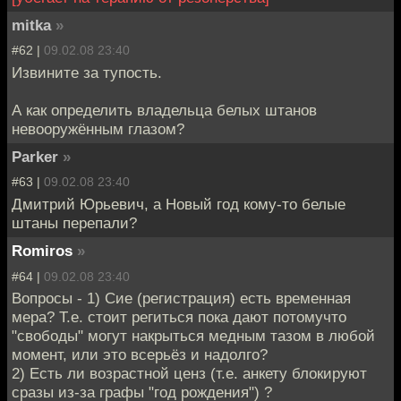
mitka
»
#62 |
09.02.08 23:40
Извините за тупость.
А как определить владельца белых штанов
невооружённым глазом?
Parker
»
#63 |
09.02.08 23:40
Дмитрий Юрьевич, а Новый год кому-то белые
штаны перепали?
Romiros
»
#64 |
09.02.08 23:40
Вопросы - 1) Сие (регистрация) есть временная
мера? Т.е. стоит региться пока дают потомучто
"свободы" могут накрыться медным тазом в любой
момент, или это всерьёз и надолго?
2) Есть ли возрастной ценз (т.е. анкету блокируют
сразы из-за графы "год рождения") ?