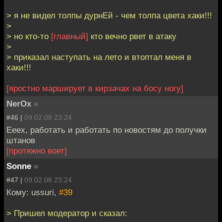
> я не видел толпы дурнЕй - чем толпа цвета хаки!!!
>
> но кто-то
[главный]
кто вечно рвет в атаку
>
> приказал наступать на лето и втоптал меня в
хаки!!!
[яростно марширует в кирзачах на босу ногу]
NerOx
»
#46 |
09.02.08 23:24
Ееех, работать и работать по новостям до получки
штанов
[протяжно воет]
Sonne
»
#47 |
09.02.08 23:24
Кому: ussuri,
#39
> Пришел модератор и сказал: