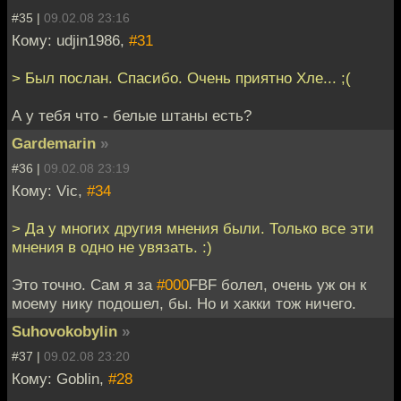
#35 |
09.02.08 23:16
Кому: udjin1986,
#31
> Был послан. Спасибо. Очень приятно Хле... ;(
А у тебя что - белые штаны есть?
Gardemarin
»
#36 |
09.02.08 23:19
Кому: Vic,
#34
> Да у многих другия мнения были. Только все эти
мнения в одно не увязать. :)
Это точно. Сам я за
#000
FBF болел, очень уж он к
моему нику подошел, бы. Но и хакки тож ничего.
Suhovokobylin
»
#37 |
09.02.08 23:20
Кому: Goblin,
#28