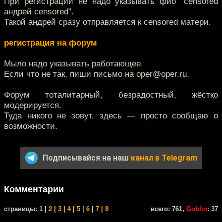
При регистрации не надо указывать фио "censored
андрей censored".
Такой андрей сразу отправляется к censored матери.
регистрация на форум
Мыло надо указывать работающее.
Если что не так, пиши письмо на oper@oper.ru.
Форум тоталитарный, безрадостный, жёстко
модерируется.
Туда никого не зовут, здесь — просто сообщаю о
возможности.
Подписывайся на наш
канал в Telegram
Комментарии
cтраницы: 1 |
2
|
3
|
4
|
5
|
6
|
7
|
8
всего: 761,
Goblin
: 37