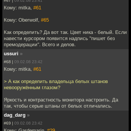
#67 |
09.02.08 23:41
Кому: mitka,
#61
Кому: Oberwolf,
#65
Как определить? Да вот так. Цвет ника - белый. Если
навести курсором появится надпись "пишет без
премодерации". Всего и делов.
ussuri
»
#68 |
09.02.08 23:42
Кому: mitka,
#61
> А как определить владельца белых штанов
невооружённым глазом?
Яркость и контрастность монитора настроить. Да
так, чтобы серые штаны от белых отличались.
dag_darg
»
#69 |
09.02.08 23:42
Кому: Gardemarin,
#29