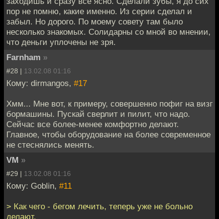
заходишь и сразу все ясно. Сделали зубы, я до сих
пор не помню, какие именно. Из серии сделал и
забыл. Но дорого. По моему совету там было
несколько знакомых. Солидарны со мной во мнении,
что деньги уплочены не зря.
Farnham
»
#28 |
13.02.08 01:16
Кому: dirmangos,
#17
Хмм... Мне вот, к примеру, совершенно пофиг на визг
бормашины. Пускай сверлит и пилит, что надо.
Сейчас все более-менее комфортно делают.
Главное, чтобы оборудование на более современное
не стеснялись менять.
VM
»
#29 |
13.02.08 01:16
Кому: Goblin,
#11
> Как чего - бегом лечить, теперь уже не больно
делают.