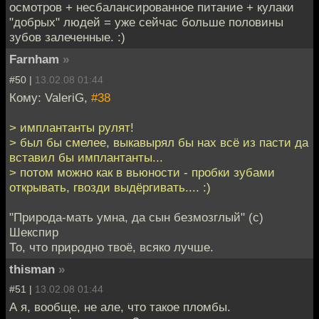
осмотров + несбалансированное питание + кулаки
"добрых" людей = уже сейчас больше половины
зубов залеченные. :)
Farnham
»
#50 |
13.02.08 01:44
Кому: ValeriG,
#38
> имплантанты рулят!
> был бы смелее, выкавырял бы нах всё из пасти да
вставил бы имплантанты...
> потом можно как в вьюности - пробки зубами
открывать, гвозди выдёргивать.... :)
"Природа-мать умна, да сын безмозглый" (с)
Шекспир
То, что природно твоё, всяко лучше.
thisman
»
#51 |
13.02.08 01:44
А я, вообще, не але, что такое пломбы.