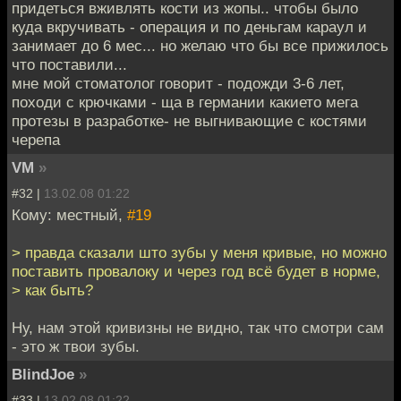
придеться вживлять кости из жопы.. чтобы было
куда вкручивать - операция и по деньгам караул и
занимает до 6 мес... но желаю что бы все прижилось
что поставили...
мне мой стоматолог говорит - подожди 3-6 лет,
походи с крючками - ща в германии какието мега
протезы в разработке- не выгнивающие с костями
черепа
VM
»
#32 |
13.02.08 01:22
Кому: местный,
#19
> правда сказали што зубы у меня кривые, но можно
поставить провалоку и через год всё будет в норме,
> как быть?
Ну, нам этой кривизны не видно, так что смотри сам
- это ж твои зубы.
BlindJoe
»
#33 |
13.02.08 01:22