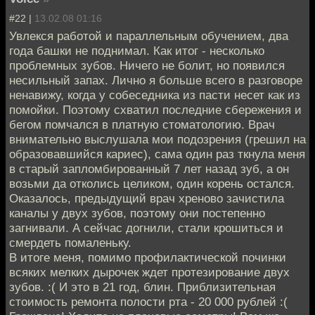
#22 |
13.02.08 01:16
Увлекся работой и параллельным обучением, два
года башки не поднимал. Как итог - несколько
проблемных зубов. Ничего не болит, но появился
несильный запах. Лично я больше всего в разговоре
ненавижу, когда у собеседника из пасти несет как из
помойки. Поэтому схватил последние сбережения и
бегом помчался в платную стоматологию. Врач
внимательно выслушала мои подозрения (грешил на
образовавшийся кариес), сама один раз ткнула меня
в старый запломбированный 7 лет назад зуб, а он
возьми да отколись целиком, один корень остался.
Оказалось, предыдущий врач хреново зачистила
каналы у двух зубов, поэтому они постепенно
загнивали. А сейчас догнили, стали крошиться и
смердеть помаленьку.
В итоге меня, помимо профилактической починки
всяких мелких дырочек ждет протезирование двух
зубов. :( И это в 21 год, блин. Приблизительная
стоимость ремонта полости рта - 20 000 рублей :(