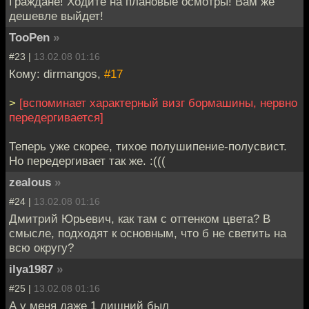
Граждане! Ходите на плановые осмотры! Вам же
дешевле выйдет!
TooPen
»
#23 |
13.02.08 01:16
Кому: dirmangos,
#17
>
[вспоминает характерный визг бормашины, нервно
передергивается]
Теперь уже скорее, тихое полушипение-полусвист.
Но передергивает так же. :(((
zealous
»
#24 |
13.02.08 01:16
Дмитрий Юрьевич, как там с оттенком цвета? В
смысле, подходят к основным, что б не светить на
всю округу?
ilya1987
»
#25 |
13.02.08 01:16
А у меня даже 1 лишний был