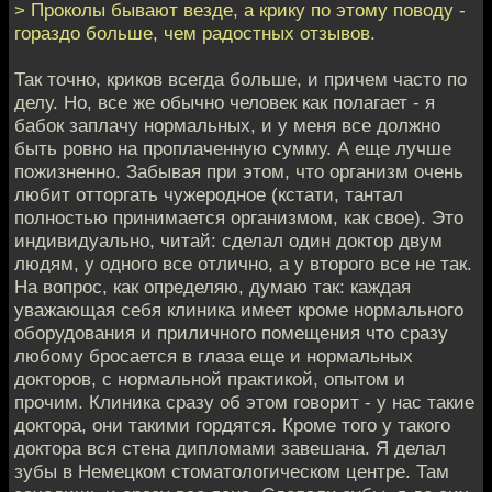
> Проколы бывают везде, а крику по этому поводу -
гораздо больше, чем радостных отзывов.
Так точно, криков всегда больше, и причем часто по
делу. Но, все же обычно человек как полагает - я
бабок заплачу нормальных, и у меня все должно
быть ровно на проплаченную сумму. А еще лучше
пожизненно. Забывая при этом, что организм очень
любит отторгать чужеродное (кстати, тантал
полностью принимается организмом, как свое). Это
индивидуально, читай: сделал один доктор двум
людям, у одного все отлично, а у второго все не так.
На вопрос, как определяю, думаю так: каждая
уважающая себя клиника имеет кроме нормального
оборудования и приличного помещения что сразу
любому бросается в глаза еще и нормальных
докторов, с нормальной практикой, опытом и
прочим. Клиника сразу об этом говорит - у нас такие
доктора, они такими гордятся. Кроме того у такого
доктора вся стена дипломами завешана. Я делал
зубы в Немецком стоматологическом центре. Там