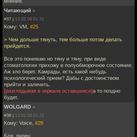
мнение.
Читающий
»
#37 |
13.02.08 01:31
Кому: VM,
#25
> Чем дольше тянуть, тем больше потом делать
прийдется.
Все это понимаю но тяну и тяну, при виде
стоматологии прихожу в полуобморочное состояние.
Аж зло берет. Камрады, есть какой нибудь
психологический прием? Дабы с достоинством
прийти и залечить.
[разглядывая в зеркале оставшиеся]
а то поздно
будет.
WOLGARD
»
#38 |
13.02.08 01:31
Кому: Voice,
#29
Бля, пипец.