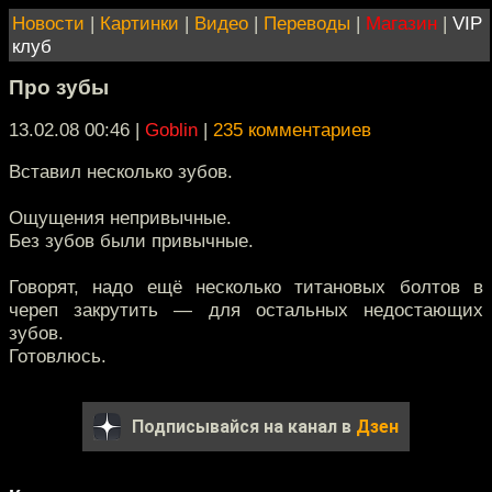
Новости
|
Картинки
|
Видео
|
Переводы
|
Магазин
|
VIP
клуб
Про зубы
13.02.08 00:46
|
Goblin
|
235 комментариев
Вставил несколько зубов.
Ощущения непривычные.
Без зубов были привычные.
Говорят, надо ещё несколько титановых болтов в
череп закрутить — для остальных недостающих
зубов.
Готовлюсь.
Подписывайся на канал в
Дзен