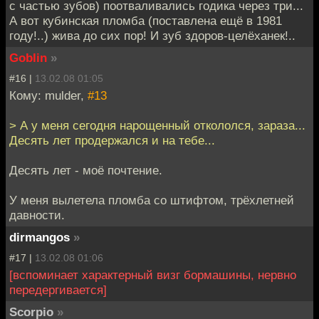
с частью зубов) поотваливались годика через три...
А вот кубинская пломба (поставлена ещё в 1981
году!..) жива до сих пор! И зуб здоров-целёханек!..
Goblin
»
#16 |
13.02.08 01:05
Кому: mulder,
#13
> А у меня сегодня нарощенный откололся, зараза...
Десять лет продержался и на тебе...
Десять лет - моё почтение.
У меня вылетела пломба со штифтом, трёхлетней
давности.
dirmangos
»
#17 |
13.02.08 01:06
[вспоминает характерный визг бормашины, нервно
передергивается]
Scorpio
»