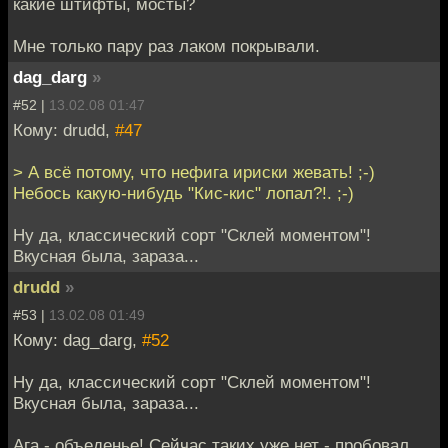
какие штифты, мосты?
Мне только пару раз лаком покрывали.
dag_darg
»
#52 |
13.02.08 01:47
Кому: drudd,
#47
> А всё потому, что нефига ириски жевать! ;-)
Небось какую-нибудь "Кис-кис" лопал?!. ;-)
Ну да, классический сорт "Склей моментом"!
Вкусная была, зараза...
drudd
»
#53 |
13.02.08 01:49
Кому: dag_darg,
#52
Ну да, классический сорт "Склей моментом"!
Вкусная была, зараза...
Ага - объеденье! Сейчас таких уже нет - пробовал