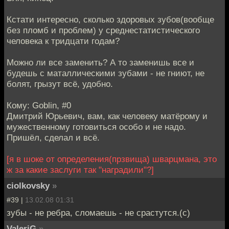
Кстати интересно, сколько здоровых зубов(вообще
без пломб и проблем) у среднестатистического
человека к тридцати годам?
Можно ли все заменить? А то заменишь все и
будешь с маталлическими зубами - не гниют, не
болят, грызут всё, удобно.
Кому: Goblin, #0
Дмитрий Юрьевич, вам, как человеку матёрому и
мужественному готовиться особо и не надо.
Пришёл, сделал и всё.
[я в шоке от определения(прзвища) шварцмана, это
ж за какие заслуги так "наградили"?]
ciolkovsky
»
#39 |
13.02.08 01:31
зубы - не ребра, сломаешь - не срастутся.(с)
ValeriG
»