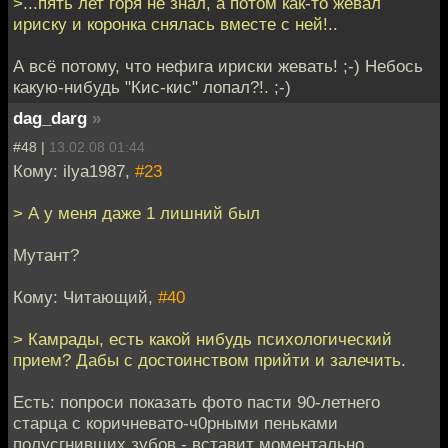
>...пять лет горя не знал, а потом как-то жевал
ириску и коронка снялась вместе с ней!..
А всё потому, что нефига ириски жевать! ;-) Небось
какую-нибудь "Кис-кис" лопал?!. ;-)
dag_darg
»
#48 |
13.02.08 01:44
Кому: ilya1987,
#23
> А у меня даже 1 лишний был
Мутант?
Кому: Читающий,
#40
> Камрады, есть какой нибудь психологический
прием? Дабы с достоинством прийти и залечить.
Есть: попроси показать фото пасти 90-летнего
старца с коричневато-ч0рными пеньками
полусгнивших зубов - вставит моментально,