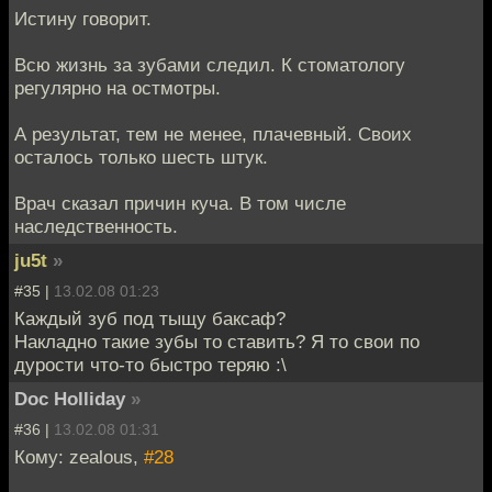
Истину говорит.
Всю жизнь за зубами следил. К стоматологу
регулярно на остмотры.
А результат, тем не менее, плачевный. Своих
осталось только шесть штук.
Врач сказал причин куча. В том числе
наследственность.
ju5t
»
#35 |
13.02.08 01:23
Каждый зуб под тыщу баксаф?
Накладно такие зубы то ставить? Я то свои по
дурости что-то быстро теряю :\
Doc Holliday
»
#36 |
13.02.08 01:31
Кому: zealous,
#28