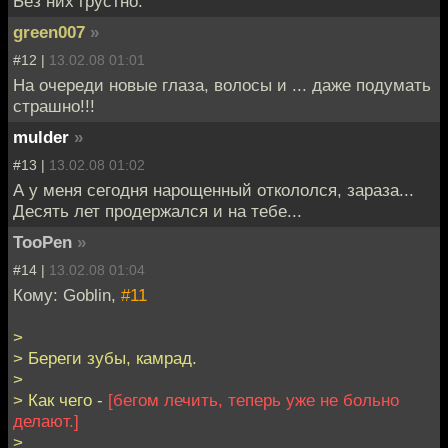
Без них грустно.
green007
»
#12 |
13.02.08 01:01
На очереди новые глаза, волосы и ... даже подумать
страшно!!!
mulder
»
#13 |
13.02.08 01:02
А у меня сегодня нарощенный откололся, зараза...
Десять лет продержался и на тебе...
TooPen
»
#14 |
13.02.08 01:04
Кому: Goblin,
#11
>
> Береги зубы, камрад.
>
> Как чего -
[бегом лечить, теперь уже не больно
делают.]
>