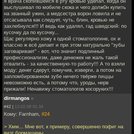
я врача скопившейся в рту кровью уделал, когда он
выслушивал по мобиле скока и чего долж0н купить
на званный ужин, а медсестра ворон ловила и не
отсасывала как следует, чуть, блин, кровью не
захлебнулся!!! И ведь как удалял, гад шведский: по
кусочку да по кусочку...
Щас регулярно хожу к одной стоматологине, ох и
классно ж всё делает и при этом натурально "зубы
заговаривает" - вот, что значит подлинный
профессионализм, даже денюжек не жаль такой
отвалить - за качественную-то работу!!! А то взяли
моду: денег сдерут, помучив, изверги, а потом на
запломбированном зубе ничего твёрже пиццы
невозможно есть, а потому что, уроды, нерв
прижали! Ненавижу стоматологов косоруких!!!
dirmangos
»
#42 |
13.02.08 01:34
Кому: Farnham,
#24
> Хмм... Мне вот, к примеру, совершенно пофиг на
визг бормашины.