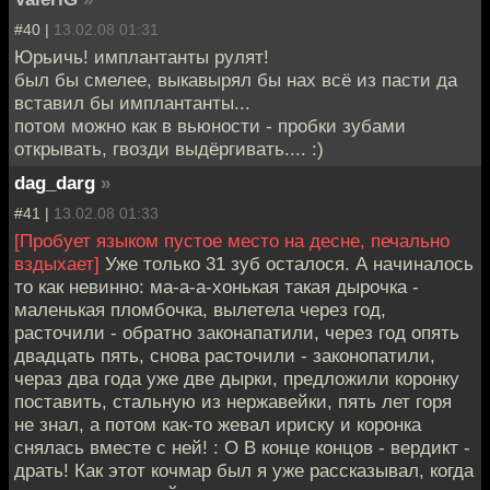
#40 |
13.02.08 01:31
Юрьичь! имплантанты рулят!
был бы смелее, выкавырял бы нах всё из пасти да
вставил бы имплантанты...
потом можно как в вьюности - пробки зубами
открывать, гвозди выдёргивать.... :)
dag_darg
»
#41 |
13.02.08 01:33
[Пробует языком пустое место на десне, печально
вздыхает]
Уже только 31 зуб осталося. А начиналось
то как невинно: ма-а-а-хонькая такая дырочка -
маленькая пломбочка, вылетела через год,
расточили - обратно законапатили, через год опять
двадцать пять, снова расточили - законопатили,
чераз два года уже две дырки, предложили коронку
поставить, стальную из нержавейки, пять лет горя
не знал, а потом как-то жевал ириску и коронка
снялась вместе с ней! : О В конце концов - вердикт -
драть! Как этот кочмар был я уже рассказывал, когда