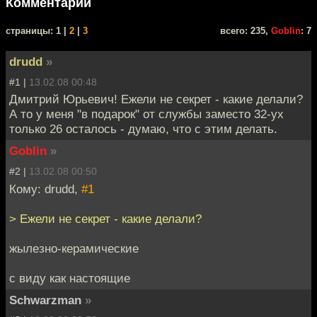
Комментарии
cтраницы: 1 |
2
|
3
всего: 235,
Goblin
: 7
drudd
»
#1 |
13.02.08 00:48
Дмитрий Юрьевич! Ежели не секрет - какие делали?
А то у меня "в подарок" от службы заместо 32-ух
только 26 осталось - думаю, что с этим делать.
Goblin
»
#2 |
13.02.08 00:50
Кому: drudd,
#1
> Ежели не секрет - какие делали?
жылезно-керамические
с виду как настоящие
Schwarzman
»