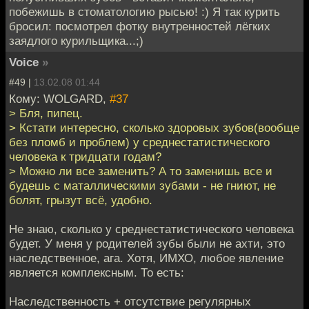
побежишь в стоматологию рысью! :) Я так курить
бросил: посмотрел фотку внутренностей лёгких
заядлого курильщика...;)
Voice
»
#49 |
13.02.08 01:44
Кому: WOLGARD,
#37
> Бля, пипец.
> Кстати интересно, сколько здоровых зубов(вообще
без пломб и проблем) у среднестатистического
человека к тридцати годам?
> Можно ли все заменить? А то заменишь все и
будешь с маталлическими зубами - не гниют, не
болят, грызут всё, удобно.
Не знаю, сколько у среднестатистического человека
будет. У меня у родителей зубы были не ахти, это
наследственное, ага. Хотя, ИМХО, любое явление
является комплексным. То есть:
Наследственность + отсутствие регулярных