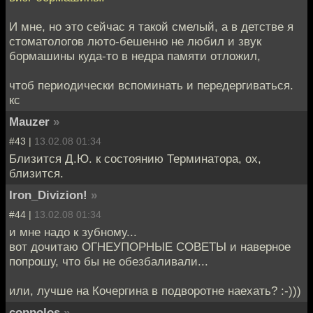
И мне, но это сейчас я такой смелый, а в детстве я
стоматологов люто-бешенно не любил и звук
бормашины куда-то в недра памяти отложил,
чтоб периодически вспоминать и передергиваться.
кс
Mauzer
»
#43 |
13.02.08 01:34
Близится Д.Ю. к состоянию Терминатора, ох,
близится.
Iron_Divizion!
»
#44 |
13.02.08 01:34
и мне надо к зубному...
вот дочитаю ОГНЕУПОРНЫЕ СОВЕТЫ и наверное
попрошу, что бы не обезбаливали...
или, лучше на Кочергина в подворотне наехать? :-)))
coppolos
»