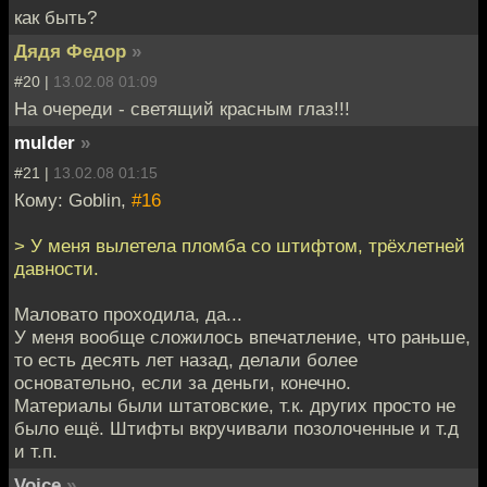
как быть?
Дядя Федор
»
#20 |
13.02.08 01:09
На очереди - светящий красным глаз!!!
mulder
»
#21 |
13.02.08 01:15
Кому: Goblin,
#16
> У меня вылетела пломба со штифтом, трёхлетней
давности.
Маловато проходила, да...
У меня вообще сложилось впечатление, что раньше,
то есть десять лет назад, делали более
основательно, если за деньги, конечно.
Материалы были штатовские, т.к. других просто не
было ещё. Штифты вкручивали позолоченные и т.д
и т.п.
Voice
»