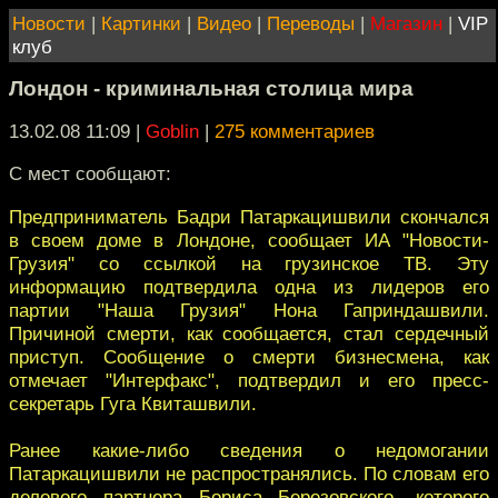
Новости
|
Картинки
|
Видео
|
Переводы
|
Магазин
|
VIP
клуб
Лондон - криминальная столица мира
13.02.08 11:09
|
Goblin
|
275 комментариев
С мест сообщают:
Предприниматель Бадри Патаркацишвили скончался
в своем доме в Лондоне, сообщает ИА "Новости-
Грузия" со ссылкой на грузинское ТВ. Эту
информацию подтвердила одна из лидеров его
партии "Наша Грузия" Нона Гаприндашвили.
Причиной смерти, как сообщается, стал сердечный
приступ. Сообщение о смерти бизнесмена, как
отмечает "Интерфакс", подтвердил и его пресс-
секретарь Гуга Квиташвили.
Ранее какие-либо сведения о недомогании
Патаркацишвили не распространялись. По словам его
делового партнера Бориса Березовского, которого