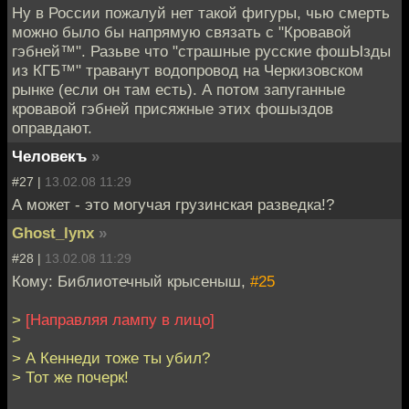
Ну в России пожалуй нет такой фигуры, чью смерть
можно было бы напрямую связать с "Кровавой
гэбней™". Разьве что "страшные русские фошЫзды
из КГБ™" траванут водопровод на Черкизовском
рынке (если он там есть). А потом запуганные
кровавой гэбней присяжные этих фошыздов
оправдают.
Человекъ
»
#27 |
13.02.08 11:29
А может - это могучая грузинская разведка!?
Ghost_lynx
»
#28 |
13.02.08 11:29
Кому: Библиотечный крысеныш,
#25
>
[Направляя лампу в лицо]
>
> А Кеннеди тоже ты убил?
> Тот же почерк!