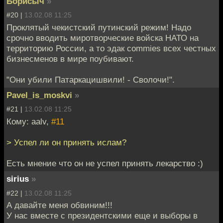
Борисыч
»
#20 |
13.02.08 11:25
Проклятый чекистский путинский режим! Надо
срочно вводить миротворческие войска НАТО на
территорию России, а то эдак commies всех честных
бизнесменов в мире поубивают.
"Они убили Патаркацишвили! - Сволочи!".
Pavel_is_moskvi
»
#21 |
13.02.08 11:25
Кому: aalv,
#11
> Успел ли он принять ислам?
Есть мнение что он не успел принять лекарство :)
sirius
»
#22 |
13.02.08 11:25
А давайте меня обвиним!!!
У нас вместе с президентскими еще и выборы в