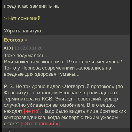
предлагаю заменить на
> Нет сомнений
Убрать запятую.
Ecoross
»
#10 |
13.02.08 11:20
Тоже подумалось...
Или может там экология с 19 века не изменилась?
То-то у Чернова современники жаловались на
вредные для здоровья туманы...
P. S. Не так давно видел «Четвертый протокол» (по
Форсайту) - о молодом Броснане в роли адского
терминатора из KGB. Эпизод – советский курьер
случайно убивается автомобилем. В его вещах
находят
[нечто]
. Надо было видеть лица британских
контрразведчиков, когда эксперт с тихим ужасом
скажет
[«Это полоний!»]