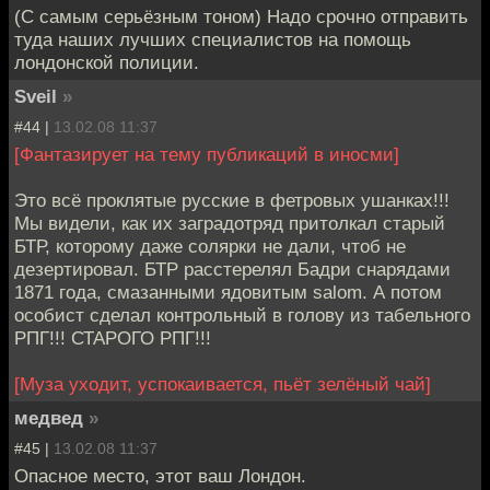
(С самым серьёзным тоном) Надо срочно отправить
туда наших лучших специалистов на помощь
лондонской полиции.
Sveil
»
#44 |
13.02.08 11:37
[Фантазирует на тему публикаций в иносми]
Это всё проклятые русские в фетровых ушанках!!!
Мы видели, как их заградотряд притолкал старый
БТР, которому даже солярки не дали, чтоб не
дезертировал. БТР расстерелял Бадри снарядами
1871 года, смазанными ядовитым salom. А потом
особист сделал контрольный в голову из табельного
РПГ!!! СТАРОГО РПГ!!!
[Муза уходит, успокаивается, пьёт зелёный чай]
медвед
»
#45 |
13.02.08 11:37
Опасное место, этот ваш Лондон.