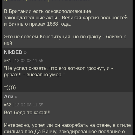
В Британии есть основопологающие
законодательные акты - Великая хартия вольностей
и Билль о правах 1688 года.
Это не совсем Конституция, но по факту - близко к
ней
NikDED
»
#61 |
13.02.08 11:55
"Не успел сказать, что его вот-вот грохнут, и -
ррраз!!! - внезапно умер."
=)))))
Алз
»
#62 |
13.02.08 11:55
Вот беда-то какая!!!
Интересно, успел ли он накорябать на стене, в стиле
фильма про Да Винчу, закодированное послание о