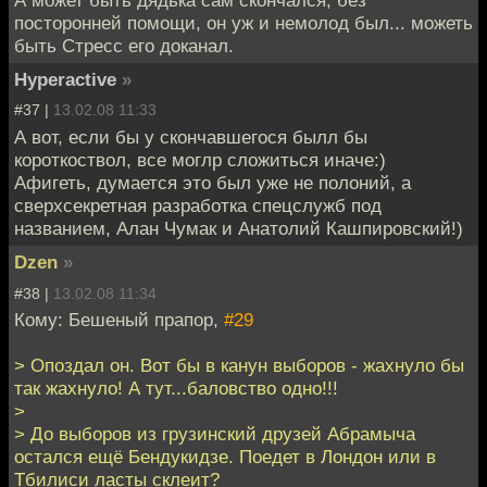
А может быть дядька сам скончался, без
посторонней помощи, он уж и немолод был... можеть
быть Стресс его доканал.
Hyperactive
»
#37 |
13.02.08 11:33
А вот, если бы у скончавшегося былл бы
короткоствол, все моглр сложиться иначе:)
Афигеть, думается это был уже не полоний, а
сверхсекретная разработка спецслужб под
названием, Алан Чумак и Анатолий Кашпировский!)
Dzen
»
#38 |
13.02.08 11:34
Кому: Бешеный прапор,
#29
> Опоздал он. Вот бы в канун выборов - жахнуло бы
так жахнуло! А тут...баловство одно!!!
>
> До выборов из грузинский друзей Абрамыча
остался ещё Бендукидзе. Поедет в Лондон или в
Тбилиси ласты склеит?