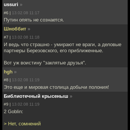
ussuri
»
#6 |
13.02.08 11:17
Путин опять не сознается.
Шноббит
»
#7 |
13.02.08 11:18
И ведь что страшно - умирают не враги, а деловые
партнеры Березовского, его приближенные.
Вот уж воистину "заклятые друзья".
hgh
»
#8 |
13.02.08 11:19
Это еще и мировая столица добычи полония!
Библиотечный крысеныш
»
#9 |
13.02.08 11:19
2 Goblin:
> Нет, сомнений