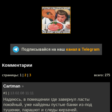
Подписывайся на наш
канал в Telegram
Комментарии
cтраницы: 1 |
2
|
3
всего: 275
Cartman
»
#1 |
13.02.08 11:11
Надеюсь, в помещении где завернул ласты
покойный, уже найдены пустые банки из-под
тушенки, парашют и следы кирзачей.