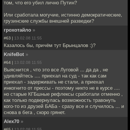
том, что его убил лично Путин?
Или сработала могучие, истинно демократические,
грузинские службы внешней разведки?
грохотайло
»
#63 |
13.02.08 11:55
Казалось бы, причём тут Брынцалов :)?
KnifeBot
»
#64 |
13.02.08 11:55
Выяснится , что это все Луговой ... да да , не
удивляйтесь .... приехал на суд - так как сам
приехал - задерживать не стали, а приехал
инкогнито от прессы - поэтому никто не в курсе ....
но старые КГБшные рефлексы сработали отменно ,
как только подвернулась возможность травонуть
кого-то из друзей БАБа - сразу все и случилось ... и
снова в бега , скоро грянет.
Alex70
»
#65 |
13.02.08 11:55