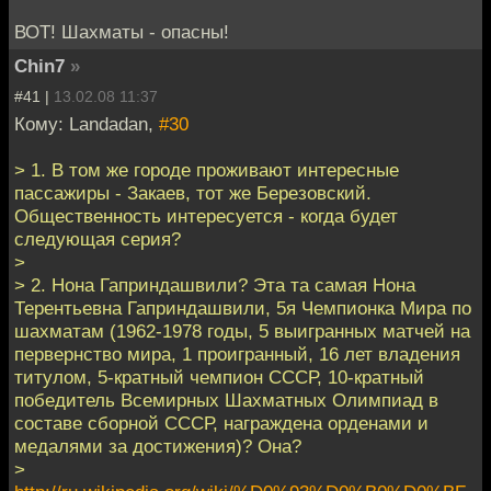
ВОТ! Шахматы - опасны!
Chin7
»
#41 |
13.02.08 11:37
Кому: Landadan,
#30
> 1. В том же городе проживают интересные
пассажиры - Закаев, тот же Березовский.
Общественность интересуется - когда будет
следующая серия?
>
> 2. Нона Гаприндашвили? Эта та самая Нона
Терентьевна Гаприндашвили, 5я Чемпионка Мира по
шахматам (1962-1978 годы, 5 выигранных матчей на
первернство мира, 1 проигранный, 16 лет владения
титулом, 5-кратный чемпион СССР, 10-кратный
победитель Всемирных Шахматных Олимпиад в
составе сборной СССР, награждена орденами и
медалями за достижения)? Она?
>