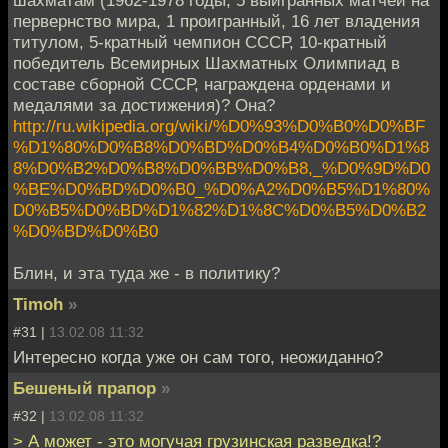
первернство мира, 1 проигранный, 16 лет владения
титулом, 5-кратный чемпион СССР, 10-кратный
победитель Всемирных Шахматных Олимпиад в
составе сборной СССР, награждена орденами и
медалями за достижения)? Она?
http://ru.wikipedia.org/wiki/%D0%93%D0%B0%D0%BF
%D1%80%D0%B8%D0%BD%D0%B4%D0%B0%D1%8
8%D0%B2%D0%B8%D0%BB%D0%B8,_%D0%9D%D0
%BE%D0%BD%D0%B0_%D0%A2%D0%B5%D1%80%
D0%B5%D0%BD%D1%82%D1%8C%D0%B5%D0%B2
%D0%BD%D0%B0
Блин, и эта туда же - в политику?
Timoh
»
#31 |
13.02.08 11:32
Интересно когда уже он сам того, неожиданно?
Бешеный прапор
»
#32 |
13.02.08 11:32
> А может - это могучая грузинская разведка!?