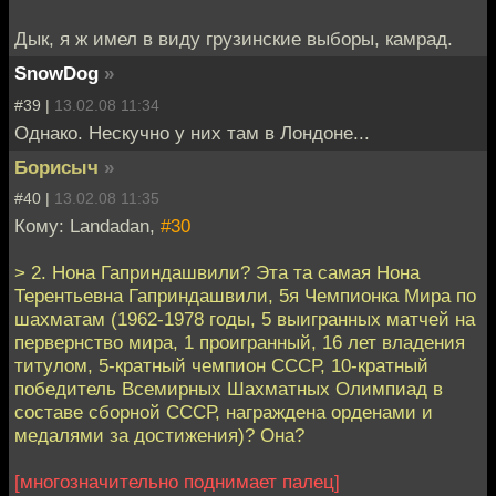
Дык, я ж имел в виду грузинские выборы, камрад.
SnowDog
»
#39 |
13.02.08 11:34
Однако. Нескучно у них там в Лондоне...
Борисыч
»
#40 |
13.02.08 11:35
Кому: Landadan,
#30
> 2. Нона Гаприндашвили? Эта та самая Нона
Терентьевна Гаприндашвили, 5я Чемпионка Мира по
шахматам (1962-1978 годы, 5 выигранных матчей на
первернство мира, 1 проигранный, 16 лет владения
титулом, 5-кратный чемпион СССР, 10-кратный
победитель Всемирных Шахматных Олимпиад в
составе сборной СССР, награждена орденами и
медалями за достижения)? Она?
[многозначительно поднимает палец]