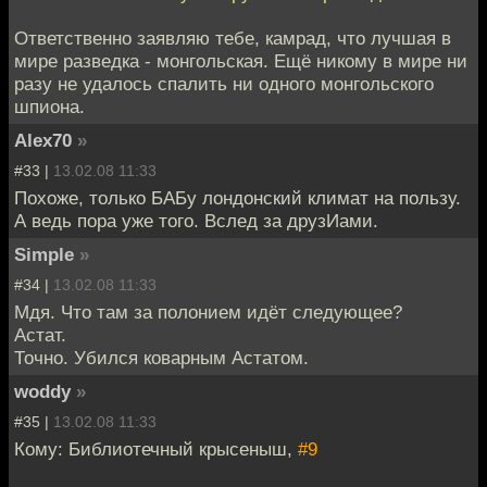
Ответственно заявляю тебе, камрад, что лучшая в
мире разведка - монгольская. Ещё никому в мире ни
разу не удалось спалить ни одного монгольского
шпиона.
Alex70
»
#33 |
13.02.08 11:33
Похоже, только БАБу лондонский климат на пользу.
А ведь пора уже того. Вслед за друзИами.
Simple
»
#34 |
13.02.08 11:33
Мдя. Что там за полонием идёт следующее?
Астат.
Точно. Убился коварным Астатом.
woddy
»
#35 |
13.02.08 11:33
Кому: Библиотечный крысеныш,
#9