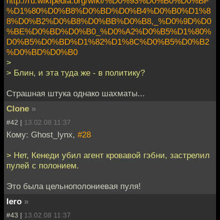
http://ru.wikipedia.org/wiki/%D0%93%D0%B0%D0%BF
%D1%80%D0%B8%D0%BD%D0%B4%D0%B0%D1%8
8%D0%B2%D0%B8%D0%BB%D0%B8,_%D0%9D%D0
%BE%D0%BD%D0%B0_%D0%A2%D0%B5%D1%80%
D0%B5%D0%BD%D1%82%D1%8C%D0%B5%D0%B2
%D0%BD%D0%B0
>
> Блин, и эта туда же - в политику?
Страшная штука однако шахматы...
Clone
»
#42 |
13.02.08 11:37
Кому: Ghost_lynx,
#28
> Нет, Кенеди убил агент кровавой гэбни, застрелил
пулей с полонием.
Это была цельнополониевая пуля!
Iero
»
#43 |
13.02.08 11:37