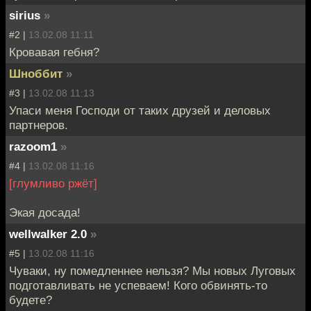
sirius
»
#2 |
13.02.08 11:11
Кровавая гебня?
Шноббит
»
#3 |
13.02.08 11:13
Упаси меня Господи от таких друзей и деловых
партнеров.
razoom1
»
#4 |
13.02.08 11:16
[глумливо ржёт]
Экая досада!
wellwalker 2.0
»
#5 |
13.02.08 11:16
Чуваки, ну помедленнее нельзя? Мы новых Луговых
подготавливать не успеваем! Кого обвинять-то
будете?