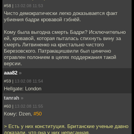
#58 |
13.02.08 11:53
Чисто демократически легко доказывается факт
убиения бадри кровавой гэбнёй.
Кому была выгодна смерть Бадри? Исключительно
ей, кровавой, которая пыталась спихнуть вину за
смерть Литвиненко на кристально чистого
Березовского. Патракацишвили был цинично
отравлен полонием в целях поддержания такой
версии.
aaa82
»
#59 |
13.02.08 11:54
Hellgate: London
tanrah
»
#60 |
13.02.08 11:55
Кому: Dzen,
#50
> Есть у них конституция. Британские ученые давно
доказали, что она у них неписанная.