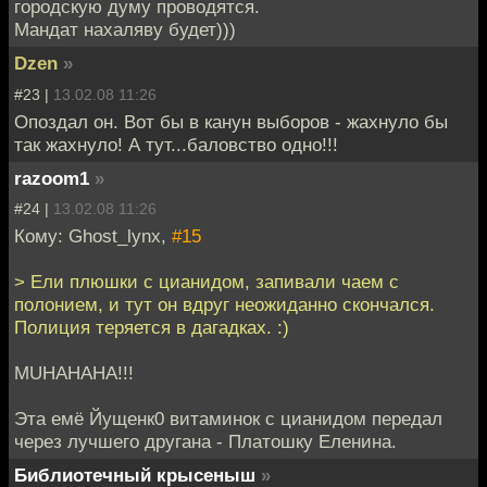
городскую думу проводятся.
Мандат нахаляву будет)))
Dzen
»
#23 |
13.02.08 11:26
Опоздал он. Вот бы в канун выборов - жахнуло бы
так жахнуло! А тут...баловство одно!!!
razoom1
»
#24 |
13.02.08 11:26
Кому: Ghost_lynx,
#15
> Ели плюшки с цианидом, запивали чаем с
полонием, и тут он вдруг неожиданно скончался.
Полиция теряется в дагадках. :)
MUHAHAHA!!!
Эта емё Йущенк0 витаминок с цианидом передал
через лучшего другана - Платошку Еленина.
Библиотечный крысеныш
»