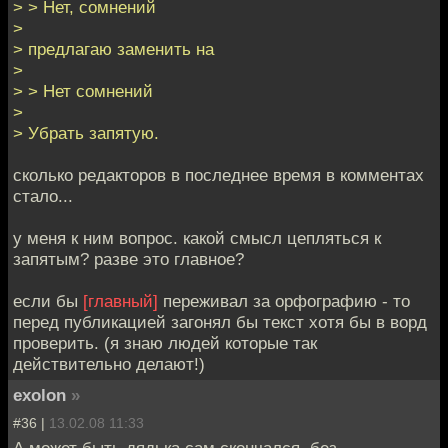
> > Нет, сомнений
>
> предлагаю заменить на
>
> > Нет сомнений
>
> Убрать запятую.
сколько редакторов в последнее время в комментах
стало...
у меня к ним вопрос. какой смысл цепляться к
запятым? разве это главное?
если бы
[главный]
переживал за орфографию - то
перед публикацией загонял бы текст хотя бы в ворд
проверить. (я знаю людей которые так
действительно делают!)
exolon
»
#36 |
13.02.08 11:33