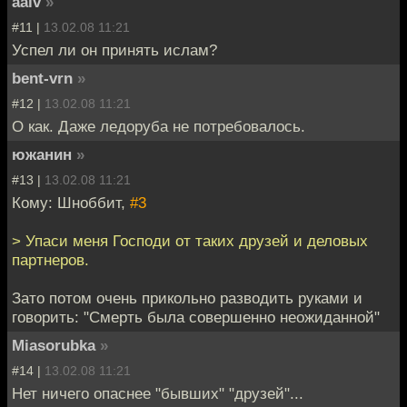
aalv
»
#11 |
13.02.08 11:21
Успел ли он принять ислам?
bent-vrn
»
#12 |
13.02.08 11:21
О как. Даже ледоруба не потребовалось.
южанин
»
#13 |
13.02.08 11:21
Кому: Шноббит,
#3
> Упаси меня Господи от таких друзей и деловых
партнеров.
Зато потом очень прикольно разводить руками и
говорить: "Смерть была совершенно неожиданной"
Miasorubka
»
#14 |
13.02.08 11:21
Нет ничего опаснее "бывших" "друзей"...