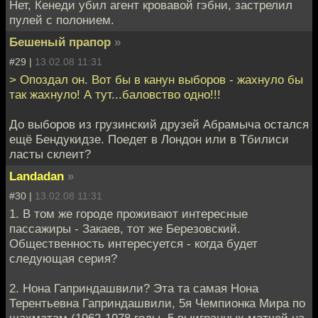
Нет, Кенеди убил агент кровавой гэбни, застрелил
пулей с полонием.
Бешеный прапор
»
#29 |
13.02.08 11:31
> Опоздал он. Вот бы в канун выборов - жахнуло бы
так жахнуло! А тут...баловство одно!!!
До выборов из грузинский друзей Абрамыча остался
ещё Бендукидзе. Поедет в Лондон или в Тбилиси
ласты склеит?
Landadan
»
#30 |
13.02.08 11:31
1. В том же городе проживают интересные
пассажиры - Закаев, тот же Березовский.
Общественность интересуется - когда будет
следующая серия?
2. Нона Гаприндашвили? Эта та самая Нона
Терентьевна Гаприндашвили, 5я Чемпионка Мира по
шахматам (1962-1978 годы, 5 выигранных матчей на