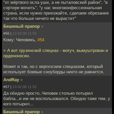
"от мёртвого осла уши, а не пыталовский район", "в
сортире мочить", "у нас многоконфессиональная
страна, если нужно приезжайте, сделаем обрезание
так что больше ничего не вырастит"
Бешеный прапор
»
#56 |
13.02.08 11:50
Кому: Человекъ,
#54
> А вот грузинский спецназ - могуч, вымуштрован и
орденоносен.
Может и так, но с киргизским спецназом, который
использует боевые сноуборды никто не равнится.
AndRay
»
#57 |
13.02.08 11:52
Да обидно просто..Человек столько потырил
бабла...и им не воспользовался. Обидно таже тем, у
кого потырил...
Бешеный прапор
»