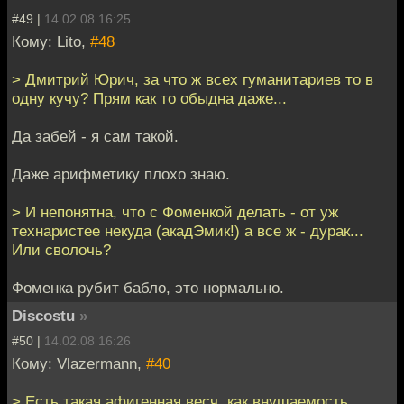
#49 |
14.02.08 16:25
Кому: Lito,
#48
> Дмитрий Юрич, за что ж всех гуманитариев то в
одну кучу? Прям как то обыдна даже...
Да забей - я сам такой.
Даже арифметику плохо знаю.
> И непонятна, что с Фоменкой делать - от уж
технаристее некуда (акадЭмик!) а все ж - дурак...
Или сволочь?
Фоменка рубит бабло, это нормально.
Discostu
»
#50 |
14.02.08 16:26
Кому: Vlazermann,
#40
> Есть такая афигенная весч, как внушаемость...