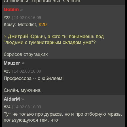
Спокойный, хороший был человек.
Goblin
»
#22 |
14.02.08 16:09
Кому: Metodist,
#20
> Дмитрий Юрьич, а кого ты понимаешь под
"людьми с гуманитарным складом ума"?
борисов стругацких
Mauzer
»
#23 |
14.02.08 16:09
Профессора -- с юбилеем!
Силён, мужчина.
AidarM
»
#24 |
14.02.08 16:09
Тут не только про дураков, но и про отборную мразь,
пользующуюся тем, что