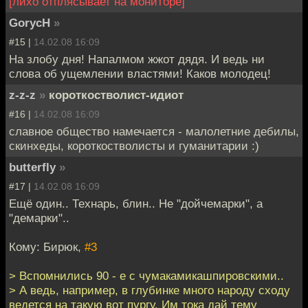
[лихо отплясывает на мониторе]
GorycH
»
#15 |
14.02.08 16:09
На злобу дня! Напалмом жжот дядя. И ведь ни
слова об ущемлении властями! Каков молодец!
z-z-z
»
короткостволист-идиот
#16 |
14.02.08 16:09
славное общество намечается - малолетние дебилы,
скинхеды, короткостволисты и гуманитарии :)
butterfly
»
#17 |
14.02.08 16:09
Ещё один.. Технарь, блин.. Не "дойчемарки", а
"демарки"..
Кому: Бирюк,
#3
> Вспомнились 90 - е с чумакамикашпировскими..
> А ведь, например, в глубинке много народу сходу
ведется на такую вот пургу. Им тока дай тему