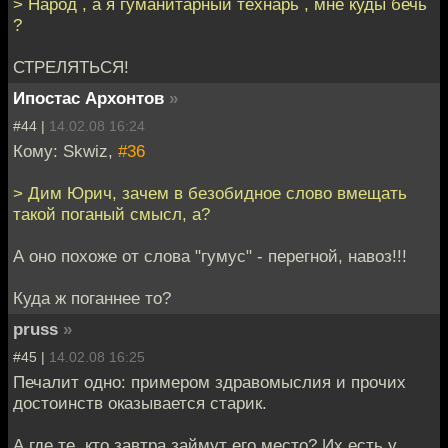
> Народ , а я гуманитарный технарь , мне куды бечь
?
СТРЕЛЯТЬСЯ!
Ипостас Архонтов
»
#44 |
14.02.08 16:24
Кому: Skwiz,
#36
> Дим Юрич, зачем в безобидное слово вмещать
такой поганый смысл, а?
А оно похоже от слова "гумус" - перегной, навоз!!!
Куда ж поганнее то?
pruss
»
#45 |
14.02.08 16:25
Печалит одно: примером здравомыслия и прочих
достоинств оказывается старик.
А где те, кто завтра займут его место? Их есть у