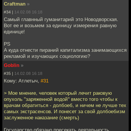
Craftman
»
#34 |
14.02.08 16:18
Самый главнный гуманитарий это Новодворская.
Вот ее и возьмем за единицу измерения равную
единице!
PS
А куда отнести пираний капитализма занимающихся
рекламой и изучающих социологию?
Goblin
»
#35 |
14.02.08 16:18
Кому: Атлетыч,
#31
> Мое мнение, человек который лечит раковую
опухоль "заряженной водой" вместо того чтобы к
врачам обратиться - долбоеб, и ничем не лучше тех
самых экстрасенсов. И понесет за свой долбоебизм
заслуженное наказание (смерть)
Государство обязано пресекать деятельность