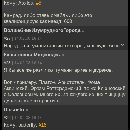
Кому: Atollos,
#5
Камрад, либо ставь смайлы, либо это
квалифицирую как наезд. 600
ВолшебникИзумрудногоГорода
»
#27 |
14.02.08 16:14
Народ , а я гуманитарный технарь , мне куды бечь ?
Карычневы Мядзведзь
»
#28 |
14.02.08 16:14
Я бы все же различал гуманитариев и дураков.
Вот к примеру, Платон, Аристотель, Фома
Аквинский, Эразм Роттердамский, те же Ключевский
с Соловьевым. Много их, за каждого из них тыщщщу
дураков можно простить.
Discostu
»
#29 |
14.02.08 16:14
Кому: butterfly,
#18