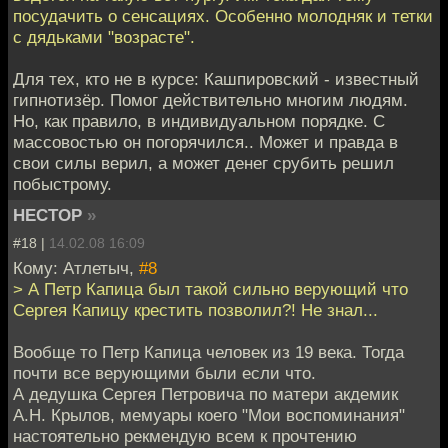
посудачить о сенсациях. Особенно молодняк и тетки
с дядьками "возрасте".
Для тех, кто не в курсе: Кашпировский - известный
гипнотизёр. Помог действительно многим людям.
Но, как правило, в индивидуальном порядке. С
массовостью он погорячился.. Может и правда в
свои силы верил, а может денег срубить решил
побыстрому.
HECTOP
»
#18 |
14.02.08 16:09
Кому: Атлетыч,
#8
> А Петр Капица был такой сильно верующий что
Сергея Капицу крестить позволил?! Не знал...
Вообще то Петр Капица человек из 19 века. Тогда
почти все верующими были если что.
А дедушка Сергея Петровича по матери акдемик
А.Н. Крылов, мемуары коего "Мои воспоминания"
настоятельно рекмендую всем к прочтению