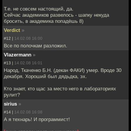
Т.е. не совсем настоящий, да.
Сейчас академиков развелось - шапку некуда
бросить, в академика попадёшь 8)
Verdict
»
#12 |
14.02.08 16:00
Все по полочкам разложил.
Vlazermann
»
#13 |
14.02.08 16:01
Народ, Ткаченко Б.Н. (декан ФАКИ) умер. Вроде 30
декабря. Хороший был дядьдка, эх.
Кто знает, кто щас за место него в лабораториях
рулит?
sirius
»
#14 |
14.02.08 16:08
А я технарь! И программист!