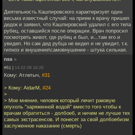
Деятельность Кашпировского характеризует один
весьма известный случай: на прием к врачу пришел
дедок и заявил, что Кашпировский удалил с его тела
рубец, оставшийся после операции. Врач попросил
посмотреть живот, где рубец и был, и...там его и
увидел. Но сам дед рубца не видел и не увидит, т.к.
гипноз и внушение\самовнушение - штука сильная.
nss
»
#51 |
14.02.08 16:26
Кому: Атлетыч,
#31
> Кому: AidarM,
#24
>
> Мое мнение, человек который лечит раковую
опухоль "заряженной водой" вместо того чтобы к
врачам обратиться - долбоеб, и ничем не лучше тех
самых экстрасенсов. И понесет за свой долбоебизм
заслуженное наказание (смерть)