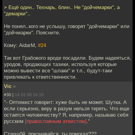
> Ещё один.. Технарь, блин.. Не "дойчемарки", а
"демарки"..
Не понял..кого не услышу, говорят "дойчемарки" или
"дойчмарки". Поясните.
Кому: AidarM,
#24
Так вот Грабового вроде посадили. Будем надеяться,
уродов, продающих тазики, используя которые
можно вывести все "шлаки" и т.п., будут-таки
привлекать к ответственности.
Vic
»
#30 |
14.02.08 16:15
"- Оптимист говорит: хуже быть не может. Шутка. А
если серьезно, веру в разум нельзя терять. Что еще
остается человечеству? Я, например, называю себя
русским
[православным атеистом]
."
Старш0й, признавайся, ты помогал???