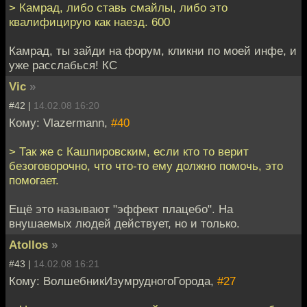
> Камрад, либо ставь смайлы, либо это
квалифицирую как наезд. 600
Камрад, ты зайди на форум, кликни по моей инфе, и
уже расслабься! КС
Vic
»
#42 |
14.02.08 16:20
Кому: Vlazermann,
#40
> Так же с Кашпировским, если кто то верит
безоговорочно, что что-то ему должно помочь, это
помогает.
Ещё это называют "эффект плацебо". На
внушаемых людей действует, но и только.
Atollos
»
#43 |
14.02.08 16:21
Кому: ВолшебникИзумрудногоГорода,
#27