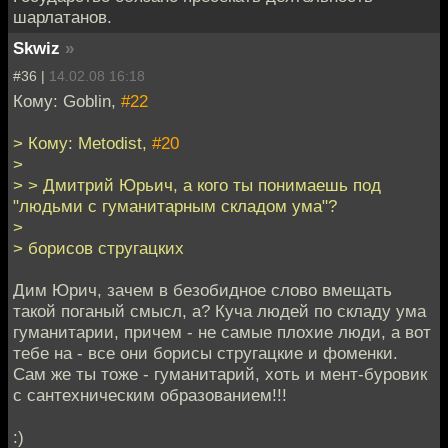
шарлатанов.
Skwiz
»
#36 |
14.02.08 16:18
Кому: Goblin,
#22
> Кому: Metodist,
#20
>
> > Дмитрий Юрьич, а кого ты понимаешь под
"людьми с гуманитарным складом ума"?
>
> борисов стругацких
Дим Юрич, зачем в безобидное слово вмещать
такой поганый смысл, а? Куча людей по складу ума
гуманитарии, причем - не самые плохие люди, а вот
тебе на - все они борисы стругацкие и фоменки.
Сам же ты тоже - гуманитарий, хоть и мент-буровик
с сантехническим образованием!!!
:)