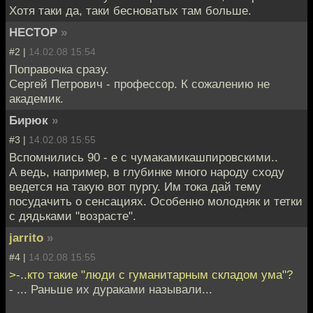
Хотя таки да, таки бесноватых там больше.
HECTOP
»
#2 |
14.02.08 15:54
Поправочка сразу.
Сергей Петрович - профессор. К сожалению не
академик.
Бирюк
»
#3 |
14.02.08 15:55
Вспомнились 90 - е с чумакамикашпировскими..
А ведь, например, в глубинке много народу сходу
ведется на такую вот пургу. Им тока дай тему
посудачить о сенсациях. Особенно молодняк и тетки
с дядьками "возрасте".
jarrito
»
#4 |
14.02.08 15:55
>-..кто такие "люди с гуманитарным складом ума"?
- ... Раньше их дураками называли...