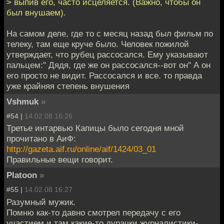
> выпив его, часто исцеляется. (Важно, чтобы он
был внушаем).
На самом деле, где то с месяц назад был фильм по
телеку, там еще круче было. Человек пожилой
утверждает, что рубец рассосался. Ему указывают
пальцем:" Дядя, где же он рассосался--вот он" А он
его просто не видит. Рассосался и все. то правда
уже крайняя степень внушения
Vshmuk
»
#54 |
14.02.08 16:26
Третье интарвью Капицы было сегодня мной
прочитано в АиФ:
http://gazeta.aif.ru/online/aif/1424/03_01
Правильные вещи говорит.
Platoon
»
#55 |
14.02.08 16:27
Разумный мужик.
Помню как-то давно смотрел передачу с его
участием и там какие-то дурачки журналистики-