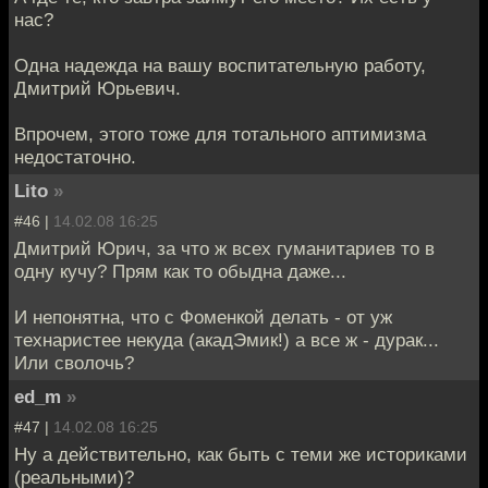
нас?
Одна надежда на вашу воспитательную работу,
Дмитрий Юрьевич.
Впрочем, этого тоже для тотального аптимизма
недостаточно.
Lito
»
#46 |
14.02.08 16:25
Дмитрий Юрич, за что ж всех гуманитариев то в
одну кучу? Прям как то обыдна даже...
И непонятна, что с Фоменкой делать - от уж
технаристее некуда (акадЭмик!) а все ж - дурак...
Или сволочь?
ed_m
»
#47 |
14.02.08 16:25
Ну а действительно, как быть с теми же историками
(реальными)?