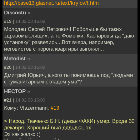
http://base13.glasnet.ru/text/krylov/t.htm
Discostu
»
#19 |
14.02.08 16:09
Молодец Сергей Петрович! Побольше бы таких
здравомыслящих, а то Фоменки, Каспаровы да "даю
установку" развелись...Вот вчера, например,
иеговистов с порога квартиры выгонял...
Metodist
»
#20 |
14.02.08 16:09
Дмитрий Юрьич, а кого ты понимаешь под "людьми
с гуманитарным складом ума"?
HECTOP
»
#21 |
14.02.08 16:09
Кому: Vlazermann,
#13
> Народ, Ткаченко Б.Н. (декан ФАКИ) умер. Вроде 30
декабря. Хороший был дядьдка, эх.
Эх как жалко :(