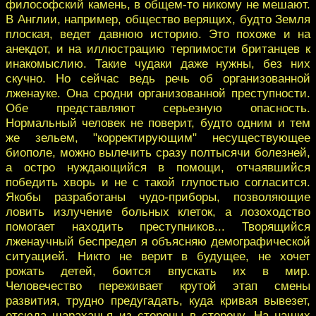
философский камень, в общем-то никому не мешают.
В Англии, например, общество верящих, будто Земля
плоская, ведет давнюю историю. Это похоже и на
анекдот, и на иллюстрацию терпимости британцев к
инакомыслию. Такие чудаки даже нужны, без них
скучно. Но сейчас ведь речь об организованной
лженауке. Она сродни организованной преступности.
Обе представляют серьезную опасность.
Нормальный человек не поверит, будто одним и тем
же зельем, "корректирующим" несуществующее
биополе, можно вылечить сразу полтысячи болезней,
а остро нуждающийся в помощи, отчаявшийся
победить хворь и не с такой глупостью согласится.
Якобы разработаны чудо-приборы, позволяющие
ловить излучение больных клеток, а лозоходство
помогает находить преступников... Творящийся
лженаучный беспредел я объясняю демографической
ситуацией. Никто не верит в будущее, не хочет
рожать детей, боится впускать их в мир.
Человечество переживает крутой этап смены
развития, трудно предугадать, куда кривая вывезет,
отсюда шараханья из стороны в сторону. На наших