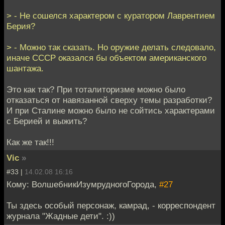
> - Не сошелся характером с куратором Лаврентием
Берия?
> - Можно так сказать. Но оружие делать следовало,
иначе СССР оказался бы объектом американского
шантажа.
Это как так? При тоталиторизме можно было
отказаться от навязанной сверху темы разработки?
И при Сталине можно было не сойтись характерами
с Берией и выжить?
Как же так!!!
Vic
»
#33 |
14.02.08 16:16
Кому: ВолшебникИзумрудногоГорода,
#27
Ты здесь особый персонаж, камрад, - корреспондент
журнала "Жадные дети". :))