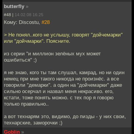
butterfly
»
#48 |
14.02.08 16:25
Кому: Discostu,
#28
> Не понял..кого не услышу, говорят "дойчемарки"
или "дойчмарки". Поясните.
из серии "и миллион зелёных мух может
ошибиться" ;)
я не знаю, кого ты там слушал, камрад, но ни один
немец при мне такого никогда не произнёс. а все
говорили "демарки". а один на "дойчемарки" даже
сильно осерчал и назвал меня некрасиво. его,
кстати, тоже понять можно. с тех пор я говорю
только правильно..
а вот технарям это, видимо, до пизды - у них свои,
технарские, заморочки ;)
Goblin
»