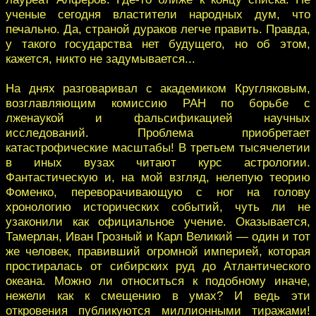
ученые сегодня властители народных дум, что
печально. Да, страной дураков легче править. Правда,
у такого государства нет будущего, но об этом,
кажется, никто не задумывается...
На днях разговаривал с академиком Кругляковым,
возглавляющим комиссию РАН по борьбе с
лженаукой и фальсификацией научных
исследований. Проблема приобретает
катастрофические масштабы! В третьем тысячелетии
в иных вузах читают курс астрологии.
Фантастическую и, на мой взгляд, нелепую теорию
Фоменко, переворачивающую с ног на голову
хронологию исторических событий, чуть ли не
узаконили как официальное учение. Оказывается,
Тамерлан, Иван Грозный и Карл Великий — один и тот
же человек, правивший огромной империей, которая
простиралась от сибирских руд до Атлантического
океана. Можно ли относиться к подобному иначе,
нежели как к смещению в умах? И ведь эти
откровения публикуются миллионными тиражами!