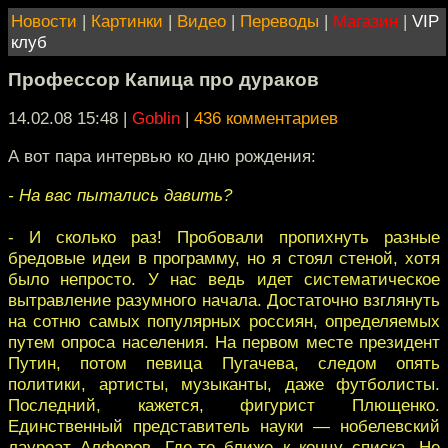
Новости
|
Картинки
|
Видео
|
Переводы
|
Магазин
|
VIP
клуб
Профессор Капица про дураков
14.02.08 15:48
|
Goblin
|
436 комментариев
А вот пара интервью ко дню рождения:
- На вас пытались давить?
- И сколько раз! Пробовали пропихнуть разные
бредовые идеи в программу, но я стоял стеной, хотя
было непросто. У нас ведь идет систематическое
вытравление разумного начала. Достаточно взглянуть
на сотню самых популярных россиян, определяемых
путем опроса населения. На первом месте президент
Путин, потом певица Пугачева, следом опять
политики, артисты, музыканты, даже футболисты.
Последний, кажется, фигурист Плющенко.
Единственный представитель науки — нобелевский
лауреат Алферов. Где-то ближе к концу списка. Не