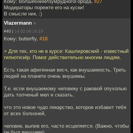
Кому: ВолшебникИзумрудногоГорода,
#27
Модераторы порежте его на куски!
В смысле ник. :)
Vlazermann
»
#40 |
14.02.08 16:19
Кому: butterfly,
#18
> Для тех, кто не в курсе: Кашпировский - известный
гипнотизёр. Помог действительно многим людям.
Есть такая афигенная весч, как внушаемость. Треть
людей на планете очень внушемы.
Т.е. если внушаемому человеку с раковой опухолью
дать толченый мел и сказать,
что это новое чудо лекарство, которое избавит тебя
от всех болнзней,
человек, выпив его, часто исцеляется. (Важно, чтобы
он был внушаем).