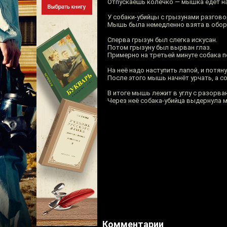
Отпускаешь колечко — мышка едет на 
У собаки-убийцы с грызунами разгово
Мышь была немедленно взята в обор
Сперва грызун был слегка искусан.
Потом грызуну был вырван глаз.
Примерно на третьей минуте собака п
На неё надо наступить лапой, и потян
После этого мышь начнёт урчать, а со
В итоге мышь лежит в углу с разорва
Через неё собака-убийца выдернула 
Комментарии