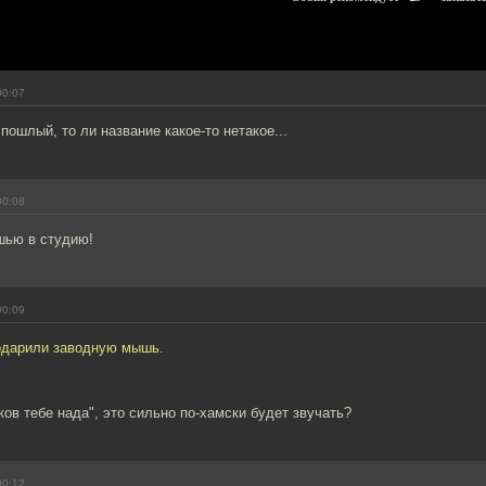
00:07
 пошлый, то ли название какое-то нетакое...
00:08
шью в студию!
00:09
одарили заводную мышь.
ков тебе нада", это сильно по-хамски будет звучать?
00:12