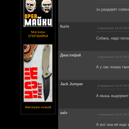
эх,раздерёт собач
fuzin
отправлено 15.02.08 
Магазин
ОПЕРМАЙКИ
Собака, надо пола
Джастифай
отправлено 15.02.08 
А у нас кошка так
Jack Jumper
отправлено 15.02.08 
А мышь выдержит н
Империя ножей
aalv
отправлено 15.02.08 
А вот она её еще 