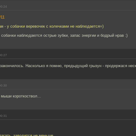
00:24
#11
ам - у собачки веревочек с колечками не наблюдается=)
 собачки наблюдаются острые зубки, запас энергии и бодрый нрав :)
00:27
 закончилось. Насколько я помню, предыдущий грызун - продержася нес
00:30
 мыши короткоствол...
00:31
лагать, заводится не меньше