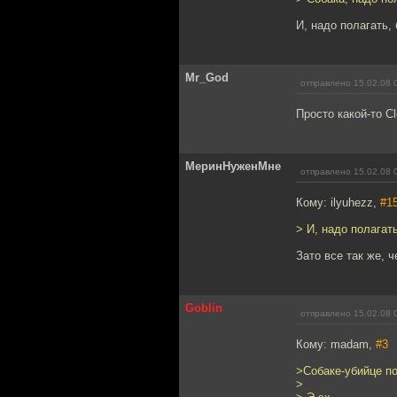
И, надо полагать,
Mr_God
отправлено 15.02.08 
Просто какой-то Cl
МеринНуженМне
отправлено 15.02.08 
Кому: ilyuhezz,
#1
> И, надо полагат
Зато все так же, ч
Goblin
отправлено 15.02.08 
Кому: madam,
#3
>Собаке-убийце п
>