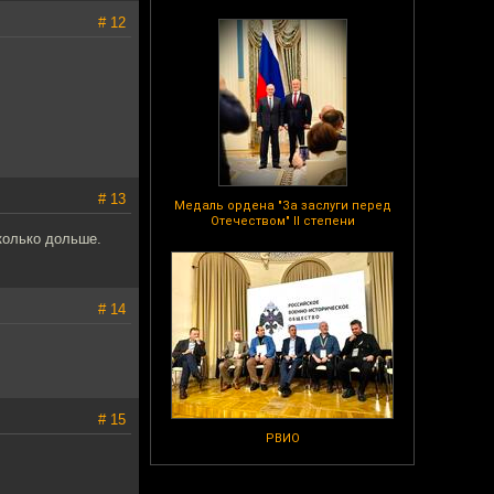
# 12
# 13
Медаль ордена "За заслуги перед
Отечеством" II степени
колько дольше.
# 14
# 15
РВИО