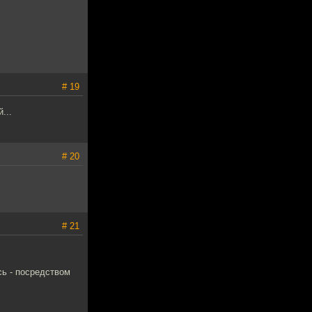
# 19
...
# 20
# 21
сь - посредством