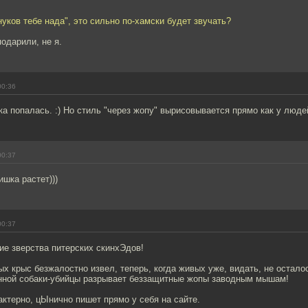
нуков тебе нада", это сильно по-хамски будет звучать?
подарили, не я.
00:36
 попалась. :) Но стиль "через жопу" вырисовывается прямо как у людей
00:37
шка растет)))
00:37
ие зверства питерских скинхЭдов!
х крыс безжалостно извел, теперь, когда живых уже, видать, не остало
нной собаки-убийцы разрывает беззащитные жопы заводным мышам!
актерно, цЫнично пишет прямо у себя на сайте.