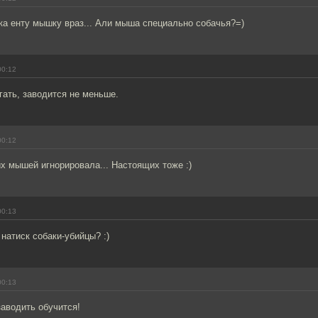
ка енту мышку враз... Али мыша специально собачья?=)
00:12
гать, заводится не меньше.
00:12
их мышей игнорировала... Настоящих тоже :)
00:13
атиск собаки-убийцы? :)
00:13
заводить обучится!