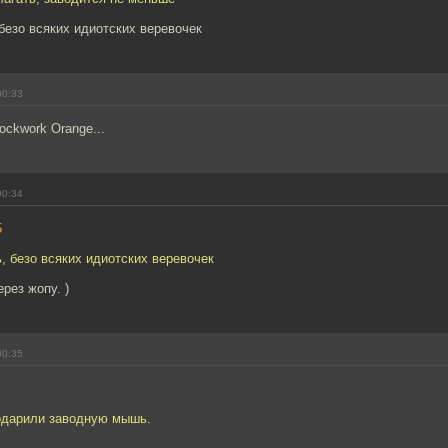
 безо всяких идиотских веревочек
00:33
ockwork Orange...
00:34
5
ь, безо всяких идиотских веревочек
ерез жопу. )
00:35
одарили заводную мышь.