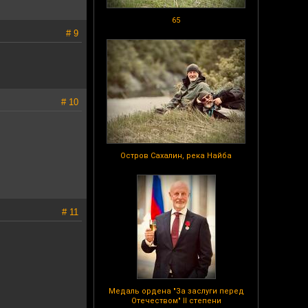
65
# 9
# 10
Остров Сахалин, река Найба
# 11
Медаль ордена "За заслуги перед
Отечеством" II степени