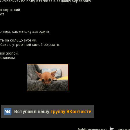
колёсиках по полу, втягивая в задницу верёвочку.
р короткий.
от.
оняла, как мышку заводить.
уть за кольцо зубами.
бака с утроенной силой её рвать.
ной жопой.
механизм.
Вступай в нашу
группу ВКонтакте
Goblin рекомендует
заказат