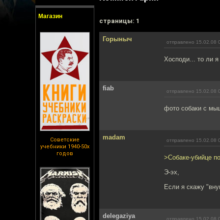
Магазин
cтраницы: 1
Горыныч
отправлено 15.02.08 
Хосподи... то ли я
fiab
отправлено 15.02.08 
фото собаки с мы
madam
Советские
отправлено 15.02.08 
учебники 1940-50х
годов
>Собаке-убийце п
Э-эх,
Если я скажу "вну
delegaziya
отправлено 15.02.08 