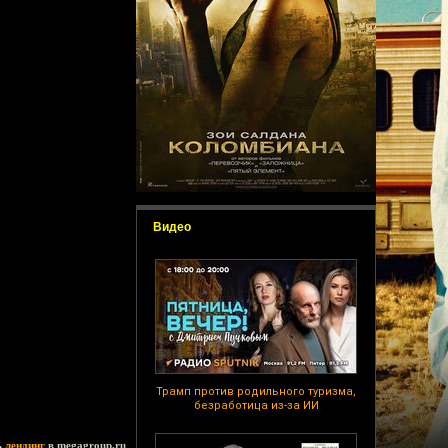
Видео
Трамп против родильного туризма,
безработица из-за ИИ
ь
лендинг
в megagroup.ru