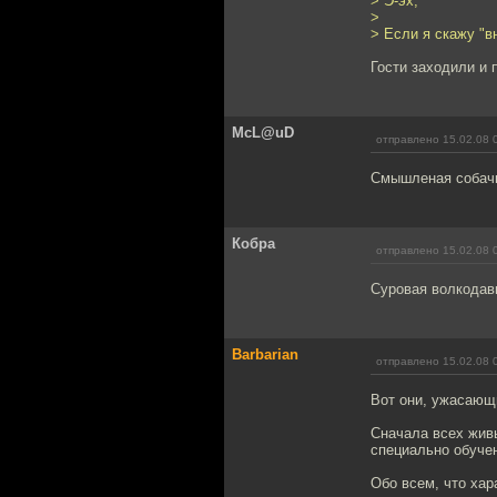
> Э-эх,
>
> Если я скажу "в
Гости заходили и 
McL@uD
отправлено 15.02.08 
Смышленая собачка
Кобра
отправлено 15.02.08 
Суровая волкодави
Barbarian
отправлено 15.02.08 
Вот они, ужасающ
Сначала всех живы
специально обуче
Обо всем, что хар