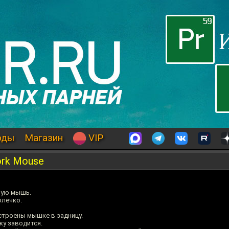
оды
Магазин
VIP
ork Mouse
ную мышь.
олечко.
встроены мышке в задницу.
ку заводится.