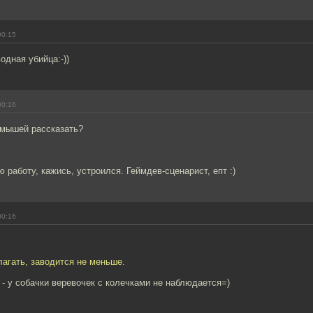
00:15
одная убийца:-))
00:16
 мышей рассказать?
ю работу, кажись, устроился. Геймдев-сценарист, епт :)
00:16
лагать, заводится не меньше.
 - у собачки веревочек с колечками не наблюдается=)