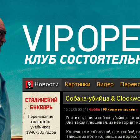
Картинки
Видео
Перев
Новости
Собака-убийца & Clockw
15.02.08 00:04 |
Goblin
|
98 комментариев
»
Гости подарили собаке-убийце завод
Она такая плюшевая, из неё торчит к
Колечко с верёвочкой, само собой, 
Тянешь за колечко, мышь за верёвоч