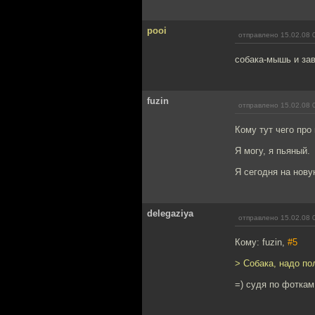
pooi
отправлено 15.02.08 
собака-мышь и зав
fuzin
отправлено 15.02.08 
Кому тут чего про
Я могу, я пьяный.
Я сегодня на нову
delegaziya
отправлено 15.02.08 
Кому: fuzin,
#5
> Собака, надо по
=) судя по фоткам