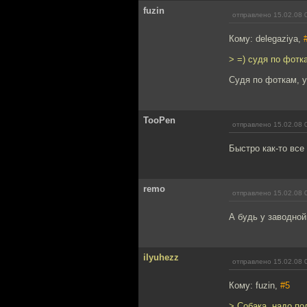
fuzin
отправлено 15.02.08 
Кому: delegaziya,
> =) судя по фотк
Судя по фоткам, у
TooPen
отправлено 15.02.08 
Быстро как-то все
remo
отправлено 15.02.08 
А будь у заводной
ilyuhezz
отправлено 15.02.08 
Кому: fuzin,
#5
> Собака, надо по