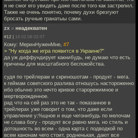
я не смог его увидеть даже после того как застрелил.
Также не очень понятно, почему духи брезгуют
бросать ручные гранатыы сами.
zx
»
неадекватен
#12 |
18.02.08 02:07
Кому: МеринНуженМне,
#7
> "Ну когда же игра появится в Украине?"
да уж диффундирует какнибудь, не думаю что есть
причины для масштабного беспокойства.
судя по трейлерам и скриношотам - продукт - мега.
к геймам советского разлива отношусь настороженно
ибо обычно это нечто кривое старорежимное и
мертворожденное.
рад что на сей раз это не так - показанное в
трейлерах уже говорит о том, что даже если
управление у;%щное и еще чегонибудь по мелочам
не слава богу - продукт все равно мега. но стиль и
дотошность во всем - одна карта с подводкой по
всем канонам чего стоит, родненькая, дают все