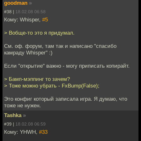
goodman
»
#38 |
18.02.08 06:58
Кому: Whisper,
#5
> Вобще-то это я придумал.
См. оф. форум, там так и написано "спасибо
камраду Whisper" :)
Если "открытие" важно - могу приписать копирайт.
> Бамп-мэппинг то зачем?
> Тоже можно убрать - FxBump(False);
Это конфиг который записала игра. Я думаю, что
тоже не нужен.
Tashka
»
#39 |
18.02.08 06:59
Кому: YHWH,
#33