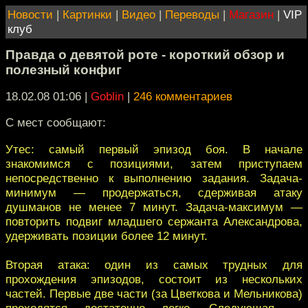
Новости
|
Картинки
|
Видео
|
Переводы
|
Магазин
|
VIP
клуб
Правда о девятой роте - короткий обзор и
полезный конфиг
18.02.08 01:06
|
Goblin
|
246 комментариев
С мест сообщают:
Утес: самый первый эпизод боя. В начале
знакомимся с позициями, затем приступаем
непосредственно к выполнению задания. Задача-
минимум — продержаться, сдерживая атаку
душманов не менее 7 минут. Задача-максимум —
повторить подвиг младшего сержанта Александрова,
удерживать позиции более 12 минут.
Вторая атака: один из самых трудных для
прохождения эпизодов, состоит из нескольких
частей. Первые две части (за Цветкова и Мельникова)
проходятся достаточно легко. Следующая —