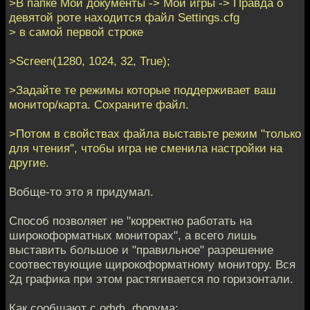
>В папке Мои документы -> Мои игры -> Правда о
одновременно.
девятой роте находится файл Settings.cfg
Отличная мишень
> в самой первой строке
для гранат. Чтобы не
прозевать подход
>Screen(1280, 1024, 32, True);
хорошо помогают
осветительные
>Задайте те режимы которые поддерживает ваш
ракеты в комплекте
монитор/карта. Сохраните файл.
>Потом в свойствах файла выставьте режим "только
для чтения", чтобы игра не сменила настройки на
другие.
Вобще-то это я придумал.
Способ позволяет не "корректно работать на
широкоформатных мониторах", а всего лишь
выставить большое и "правильное" разрешение
соотвествующие щирокоформатному монитору. Вся
2д графика при этом растягивается по горизонтали.
Как сообщают с офф. форума: