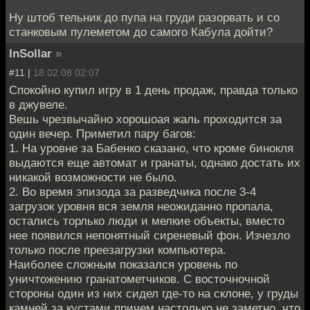
Ну штоб тельник до пупа на груди разорвать и со
станковым пулеметом до самого Кабула дойти?
InSollar
»
#11 |
18.02.08 02:07
Спокойно купил игру в 1 день продаж, правда только
в джувеле.
Вешь чрезвычайно хорошоая жаль проходится за
один вечер. Приметил пару багов:
1. На уровне за Бабенко сказано, что кроме бинокля
выдаются еще автомат и гранаты, однако достать их
никакой возможности не было.
2. Во время эпизода за разведчика после 3-4
загрузок уровня вся земля неожиданно пропала,
остались торлько люди и мелкие объекты, вместо
нее появился непонятный сиреневый фон. Изчезло
только после преезагрузки компьютера.
Наиболее сложным показался уровень по
уничтожению гранатометчиков. С восточночной
стороны один из них сидел где-то на склоне, у груды
камней за кустами причем настолько не заметно, что