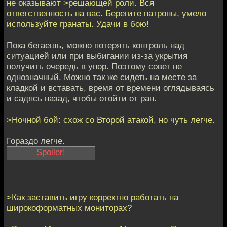
не оказывают >решающей роли. Вся
ответственность на вас. Берегите патроны, умело
используйте гранаты. Удачи в бою!
Пока бегаешь, можно потерять контроль над
ситуацией или при выбигании из-за укрытия
получить очередь в упор. Поэтому совет не
однозначный. Можно так же сидеть на месте за
кладкой и вставать, время от времени оглядываясь
и садясь назад, чтобы отойти от ран.
>Ночной бой: схож со Второй атакой, но чуть легче.
Гораздо легче.
Душманы наступают
компактными
группами с
>Как заставить игру корректно работать на
небольшого кол-ва
широкоформатных мониторах?
направлений, не
более группы