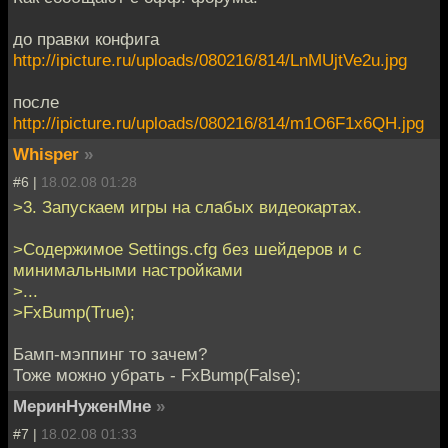
до правки конфига
http://ipicture.ru/uploads/080216/814/LnMUjtVe2u.jpg
после
http://ipicture.ru/uploads/080216/814/m1O6F1x6QH.jpg
Whisper
»
#6 |
18.02.08 01:28
>3. Запускаем игры на слабых видеокартах.
>Содержимое Settings.cfg без шейдеров и с
минимальными настройками
>...
>FxBump(True);
Бамп-мэппинг то зачем?
Тоже можно убрать - FxBump(False);
МеринНуженМне
»
#7 |
18.02.08 01:33