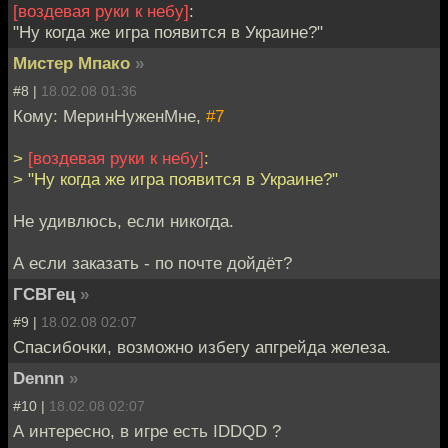
[воздевая руки к небу]
:
"Ну когда же игра появится в Украине?"
Мистер Мпако
»
#8 |
18.02.08 01:36
Кому: МеринНуженМне,
#7
>
[воздевая руки к небу]
:
> "Ну когда же игра появится в Украине?"
Не удивлюсь, если никогда.
А если заказать - по почте дойдёт?
ГСВГец
»
#9 |
18.02.08 02:07
Спасибочки, возможно избегу апгрейда железа.
Dennn
»
#10 |
18.02.08 02:07
А интересно, в игре есть IDDQD ?