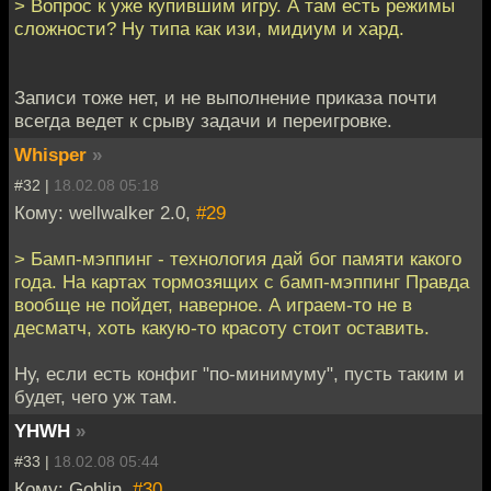
> Вопрос к уже купившим игру. А там есть режимы
сложности? Ну типа как изи, мидиум и хард.
Записи тоже нет, и не выполнение приказа почти
всегда ведет к срыву задачи и переигровке.
Whisper
»
#32 |
18.02.08 05:18
Кому: wellwalker 2.0,
#29
> Бамп-мэппинг - технология дай бог памяти какого
года. На картах тормозящих с бамп-мэппинг Правда
вообще не пойдет, наверное. А играем-то не в
десматч, хоть какую-то красоту стоит оставить.
Ну, если есть конфиг "по-минимуму", пусть таким и
будет, чего уж там.
YHWH
»
#33 |
18.02.08 05:44
Кому: Goblin,
#30