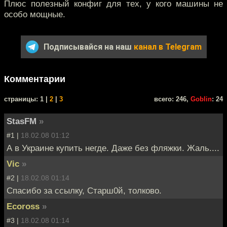
Плюс полезный конфиг для тех, у кого машины не
особо мощные.
Подписывайся на наш
канал в Telegram
Комментарии
cтраницы: 1 |
2
|
3
всего: 246,
Goblin
: 24
StasFM
»
#1 |
18.02.08 01:12
А в Украине купить негде. Даже без фляжки. Жаль....
Vic
»
#2 |
18.02.08 01:14
Спасибо за ссылку, Старш0й, толково.
Ecoross
»
#3 |
18.02.08 01:14