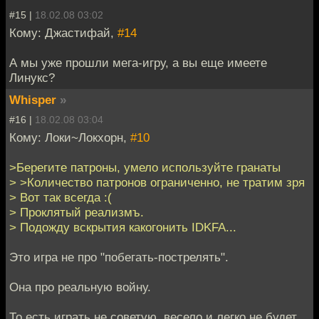
#15 |
18.02.08 03:02
Кому: Джастифай,
#14
А мы уже прошли мега-игру, а вы еще имеете
Линукс?
Whisper
»
#16 |
18.02.08 03:04
Кому: Локи~Локхорн,
#10
>Берегите патроны, умело используйте гранаты
> >Количество патронов ограниченно, не тратим зря
> Вот так всегда :(
> Проклятый реализмъ.
> Подожду вскрытия какогонить IDKFA...
Это игра не про "побегать-пострелять".
Она про реальную войну.
То есть играть не советую, весело и легко не будет.