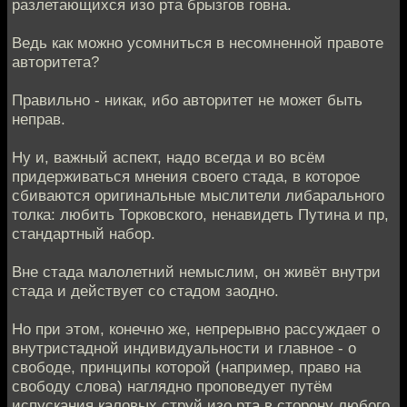
разлетающихся изо рта брызгов говна.
Ведь как можно усомниться в несомненной правоте
авторитета?
Правильно - никак, ибо авторитет не может быть
неправ.
Ну и, важный аспект, надо всегда и во всём
придерживаться мнения своего стада, в которое
сбиваются оригинальные мыслители либарального
толка: любить Торковского, ненавидеть Путина и пр,
стандартный набор.
Вне стада малолетний немыслим, он живёт внутри
стада и действует со стадом заодно.
Но при этом, конечно же, непрерывно рассуждает о
внутристадной индивидуальности и главное - о
свободе, принципы которой (например, право на
свободу слова) наглядно проповедует путём
испускания каловых струй изо рта в сторону любого,