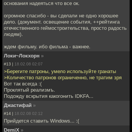
основания надеяться что все ок.
огромное спасибо - вы сделали не одно хорошее
дело. (документ. освещение события, ++рейтинга
отечественного геймостроительства, просто радость
людям).
ждем фильму. ибо фильма - важнее.
Локи~Локхорн
»
#13 |
18.02.08 02:07
>Берегите патроны, умело используйте гранаты
>Количество патронов ограниченно, не тратим зря
Вот так всегда :(
Проклятый реализмъ.
Подожду вскрытия какогонить IDKFA...
Джастифай
»
#14 |
18.02.08 02:12
Прийдется ставить Windows... :(
DemiX
»