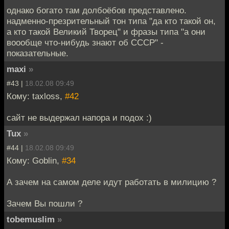
однако богато там долбоёбов представлено.
надменно-презрительный тон типа "да кто такой он,
а кто такой Великий Творец" и фразы типа "а они
воообще что-нибудь знают об СССР" -
показательные.
maxi
»
#43 |
18.02.08 09:49
Кому: taxloss,
#42
сайт не выдержал напора и подох :)
Tux
»
#44 |
18.02.08 09:49
Кому: Goblin,
#34
А зачем на самом деле идут работать в милицию ?
Зачем Вы пошли ?
tobemuslim
»