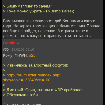
> Бамп-мэппинг то зачем?
> Тоже можно убрать - FxBump(False);
Бамп-мэппинг - технология дай бог памяти какого
года. На картах тормозящих с бамп-мэппинг Правда
вообще не пойдет, наверное. А играем-то не в
десматч, хоть какую-то красоту стоит оставить.
Goblin
»
#30 |
18.02.08 05:16
Кому: YHWH,
#25
> Извиняюсь за злостный оффтоп:
>
>
http://forum.exler.ru/index.php?
showtopic=132849&st=100
>
> Дмитрий Юрич, ты там в ФЭР пробрался...
> Обсуждают тебя
Да там разные люди.