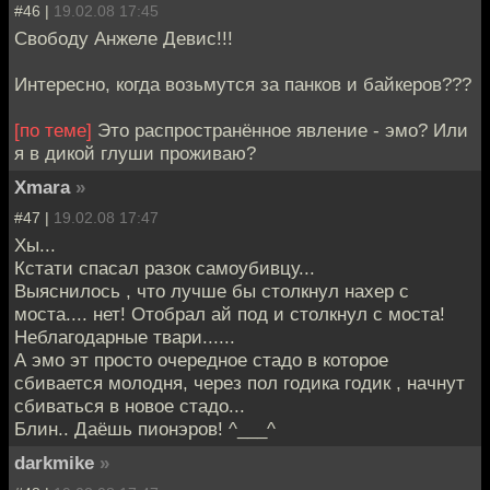
#46 |
19.02.08 17:45
Свободу Анжеле Девис!!!
Интересно, когда возьмутся за панков и байкеров???
[по теме]
Это распространённое явление - эмо? Или
я в дикой глуши проживаю?
Xmara
»
#47 |
19.02.08 17:47
Хы...
Кстати спасал разок самоубивцу...
Выяснилось , что лучше бы столкнул нахер с
моста.... нет! Отобрал ай под и столкнул с моста!
Неблагодарные твари......
А эмо эт просто очередное стадо в которое
сбивается молодня, через пол годика годик , начнут
сбиваться в новое стадо...
Блин.. Даёшь пионэров! ^___^
darkmike
»