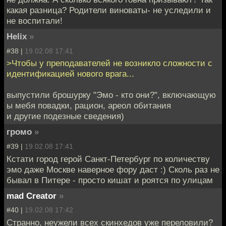
какая разница? Родители виноваты- не уследили и
не воспитали!
Helix
»
#38 |
19.02.08 17:41
>Чтобы у преподавателей не возникло сложности с
идентификацией нового врага...
выпустили брошурку "Эмо - кто они?", включающую
ы мебя повадки, рацион, ареол обитания
и другие подезные сведения)
громо
»
#39 |
19.02.08 17:41
Кстати город герой Санкт-Петербург по количеству
эмо даже Москве наверное фору даст :) Сколь раз не
бывал в Питере - просто кишат и роятся по улицам
mad Creator
»
#40 |
19.02.08 17:42
Странно, неужели всех скинхедов уже переловили?