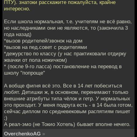
ПТУ). знатоки расскажите пожалуйста, крайне
интересно.
Если школа нормальная, т.е. учителям не всё равно,
но наследниками они не являются, то (закончила 3
года назад)
*вызов родителей/звонок на дом
*вызов на пед.совет с родителями
*дежурство по классу (у нас практиковали отдирку
жвачки от пола ножичком)
* (после 9-го ласса) постановление на перевод в
школу "попроще"
А вобще фигня всё это. Все в 14 лет побеситься
любят. Детишки ж, в основном, перенимают только
внешние атрибуты типа чёлок и гетр. У нормальных
это проходит. У меня подруга есть - в 14 была готом,
сейчас диплом по средневековым распятиям пишет
;)
А реал-эмо (не Токио Хотель) бывает вполне нечего.
OverchenkoAG
»