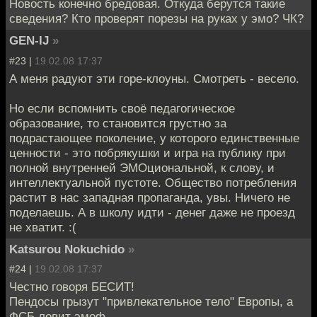
Новость конечно бредовая. Откуда берутся такие
сведения? Кто проверят порезы на руках у эмо? ЧК?
GEN-IJ
»
#23 |
19.02.08 17:37
А меня радуют эти горе-клоуны. Смотреть - весело.
Но если вспомнить своё педагогическое
образование, то становится грустно за
подрастающее поколение, у которого единственные
ценности - это побрякушки и игра на публику при
полной внутренней ЭМОциональной, к слову, и
интеллектуальной пустоте. Общество потребления
растит в нас западная пропаганда, увы. Ничего не
поделаешь. А в школу идти - денег даже не проезд
не хватит. :(
Katsurou Nokuchido
»
#24 |
19.02.08 17:37
Честно говоря БЕСИТ!
Пендосы грызут "привлекательное тело" Европы, а
ФСБ ловит эмоф.