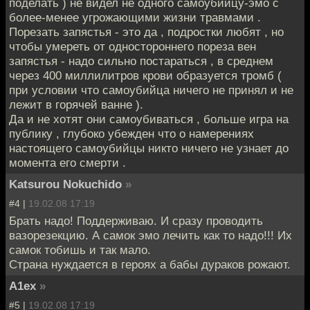
поделать ) не видел не одного самоубийцу-эмо с
более-менее угрожающими жизни травмами .
Порезать запястья - это да , подростки любят , но
чтобы умереть от одностороннего пореза вен
запястья - надо сильно постараться , в среднем
через 400 миллилитров крови образуется тромб (
при условии что самоубийца ничего не принял и не
лежит в горячей ванне ).
Да и не хотят они самоубиваться , больше игра на
публику , глубоко убежден что о намерениях
настоящего самоубийцы никто ничего не узнает до
момента его смерти .
Katsurou Nokuchido
»
#4 |
19.02.08 17:19
Брать надо! Поддерживаю. И сразу проводить
вазорезекцию. А самок эмо лечить как то надо!!! Их
самок тобишь и так мало.
Страна нуждается в героях а бабы дураков рожают.
A1ex
»
#5 |
19.02.08 17:19