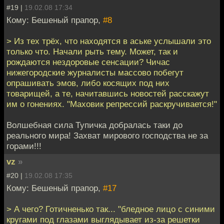
#19 |
19.02.08 17:34
Кому: Бешеный прапор,
#8
> Из тех трёх, что находятся в аське услышали это
только что. Начали рыть тему. Может, так и
рождаются нездоровые сенсации? Чичас
нижегородские журналисты массово побегут
опрашивать эмов, либо косящих под них
товарищей, а те, начитавшись новостей расскажут
им о гонениях. "Маховик репрессий раскручивается!"
Волшебная сила Тупичка добралась таки до
реального мира! Захват мирового господства не за
горами!!!
vz
»
#20 |
19.02.08 17:35
Кому: Бешеный прапор,
#17
> А чего? Готичненько так... "бледное лицо с синими
кругами под глазами выглядывает из-за решетки