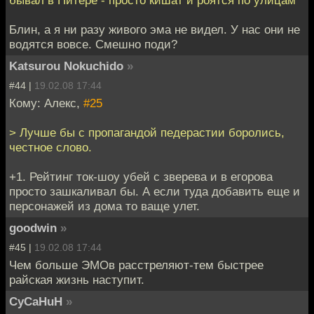
Блин, а я ни разу живого эма не видел. У нас они не
водятся вовсе. Смешно поди?
Katsurou Nokuchido
»
#44 |
19.02.08 17:44
Кому: Алекс,
#25
> Лучше бы с пропагандой педерастии боролись,
честное слово.
+1. Рейтинг ток-шоу убей с зверева и в егорова
просто зашкаливал бы. А если туда добавить еще и
персонажей из дома то ваще улет.
goodwin
»
#45 |
19.02.08 17:44
Чем больше ЭМОв расстреляют-тем быстрее
райская жизнь наступит.
CyCaHuH
»