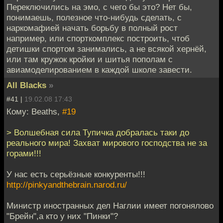
Переключились на эмо, с чего бы это? Нет бы,
понимаешь, полезное что-нибудь сделать, с
наркомафией начать борьбу в полный рост
например, или спорткомплекс построить, чтоб
детишки спортом занимались, а не всякой хернёй,
или там кружок кройки и шитья пополам с
авиамоделированием в каждой школе завести.
All Blacks
»
#41 |
19.02.08 17:43
Кому: Beaths,
#19
> Волшебная сила Тупичка добралась таки до
реального мира! Захват мирового господства не за
горами!!!
У нас есть серьёзные конкуренты!!!
http://pinkyandthebrain.narod.ru/
Министр иностранных дел Наглии имеет погонялово
"Брейн",а кто у них "Пинки"?