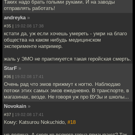
Таких надо брать голыми руками. И на заводы
отправлять работать!
andreyka
»
#35 |
19.02.08 17:38
кстати да, уж если хочешь умереть - умри на благо
общества на каком нибудь медицинском
эксперименте например.
жаль у ЭМО не практикуется такая геройская смерть.
StarF
»
#36 |
19.02.08 17:41
Очень рад что эмов прижмут к ногтю. Наблюдаю
потоки этих самых эмов ежедневно. В транспорте, в
магазинах, везде. Не говоря уж про ВУЗы и школы...
Novokain
»
#37 |
19.02.08 17:41
Кому: Katsurou Nokuchido,
#18
не должна. А сколько всякого говна призывают? Так