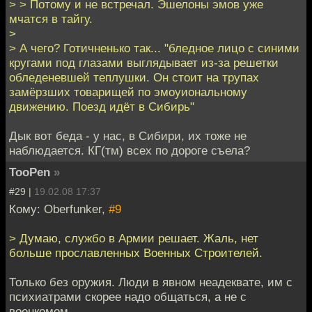
> > Потому и не встречал. Эшелоны эмов уже
мчатся в тайгу.
>
> А чего? Готичненько так... "бледное лицо с синими
кругами под глазами выглядывает из-за решетки
обледеневшей теплушки. Он стоит на трупах
замёрзших товарищей по эмоуиональному
движению. Поезд идёт в Сибирь"
Дык вот беда - у нас, в Сибири, их тоже не
наблюдается. КГ(тм) всех по дороге съела?
TooPen
»
#29 |
19.02.08 17:37
Кому: Oberfunker,
#9
> Думаю, службо в Армии решает. Жаль, нет
больше прославленных Военных Строителей.
Только без оружия. Люди в явном неадеквате, им с
психиатрами скорее надо общаться, а не с
военкомом.