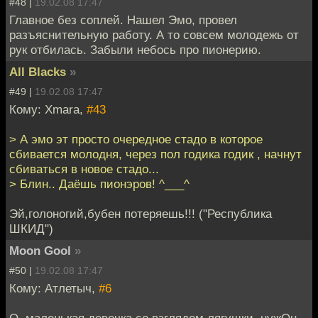
#48 |
19.02.08 17:47
Главное без соплей. Нашел Эмо, провел
разъяснительную работу. А то совсем молодежь от
рук отбилась. Забыли небось про пионерию.
All Blacks
»
#49 |
19.02.08 17:47
Кому: Xmara,
#43
> А эмо эт просто очередное стадо в которое
сбивается молодня, через пол годика годик , начнут
сбиваться в новое стадо...
> Блин.. Даёшь пионэров! ^___^
Эй,голоногий,бубен потеряешь!!! ("Республика
ШКИД")
Moon Gool
»
#50 |
19.02.08 17:47
Кому: Атлетыч,
#6