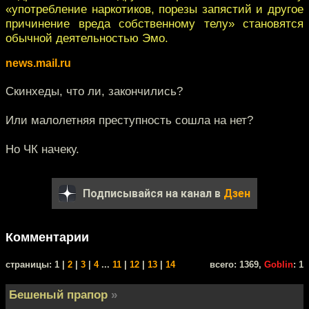
«употребление наркотиков, порезы запястий и другое
причинение вреда собственному телу» становятся
обычной деятельностью Эмо.
news.mail.ru
Скинхеды, что ли, закончились?
Или малолетняя преступность сошла на нет?
Но ЧК начеку.
Подписывайся на канал в
Дзен
Комментарии
cтраницы: 1 |
2
|
3
|
4
...
11
|
12
|
13
|
14
всего: 1369,
Goblin
: 1
Бешеный прапор
»