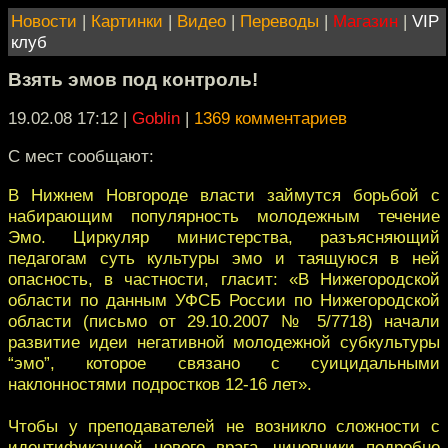
Новости
|
Картинки
|
Видео
|
Переводы
|
Магазин
|
VIP
клуб
Взять эмов под контроль!
19.02.08 17:12
|
Goblin
|
1369 комментариев
С мест сообщают:
В Нижнем Новгороде власти займутся борьбой с
набирающим популярность молодежным течение
Эмо. Циркуляр министерства, разъясняющий
педагогам суть культуры эмо и таящуюся в ней
опасность, в частности, гласит: «В Нижегородской
области по данным УФСБ России по Нижегородской
области (письмо от 29.10.2007 № 5/7718) начали
развитие идеи негативной молодежной субкультуры
“эмо”, которое связано с суицидальными
наклонностями подростков 12-16 лет».
Чтобы у преподавателей не возникло сложности с
идентификацией нового врага, чиновники подробно