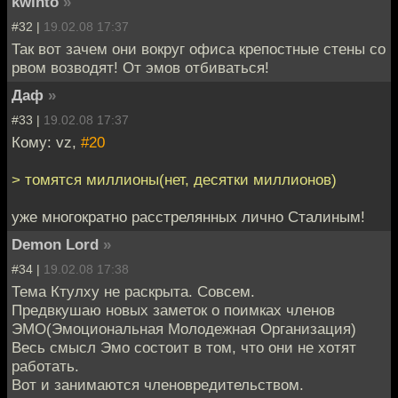
kwinto
»
#32 |
19.02.08 17:37
Так вот зачем они вокруг офиса крепостные стены со
рвом возводят! От эмов отбиваться!
Даф
»
#33 |
19.02.08 17:37
Кому: vz,
#20
> томятся миллионы(нет, десятки миллионов)
уже многократно расстрелянных лично Сталиным!
Demon Lord
»
#34 |
19.02.08 17:38
Тема Ктулху не раскрыта. Совсем.
Предвкушаю новых заметок о поимках членов
ЭМО(Эмоциональная Молодежная Организация)
Весь смысл Эмо состоит в том, что они не хотят
работать.
Вот и занимаются членовредительством.