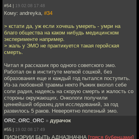
#54 |
19.02.08 17:48
Кому: andreyka,
#34
> кстати да, уж если хочешь умереть - умри на
благо общества на каком нибудь медицинском
эксперименте например.
> жаль у ЭМО не практикуется такая геройская
смерть.
Читал я рассказик про одного советского эмо.
Работал он в институте мелкой сошкой, без
образования еще и каждый год пытался поступить.
Из-за любовной травмы некто Рыжик вколол себе
соли радия, надеясь на скорую смерть и жалость со
стороны окружающих. Онкологи получили
ценнейший образец для исследований, за год
развилось 5 раков. Невероятно полезный эмо.
ORC_ORC_ORC
»
дурачок
#55 |
19.02.08 17:49
ПИОНЭРИИ БЫТЬ АДНАЗНАЧНА
[тряся бубенцами]