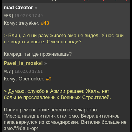
mad Creator
»
#56 |
19.02.08 17:49
Кому: tretyaker,
#43
> Блин, а я ни разу живого эма не видел. У нас они
не водятся вовсе. Смешно поди?
Камрад, ты где проживаешь?
Pavel_is_moskvi
»
#57 |
19.02.08 17:51
Кому: Oberfunker,
#9
> Думаю, службо в Армии решает. Жаль, нет
больше прославленных Военных Строителей.
Папин ремень тоже неплохое лекарство.
"Месяц назад виталик стал эмо. Вчера виталиков
папа вернулся из командировки. Виталик больше не
эмо."©баш-орг