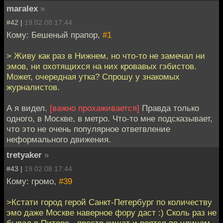
maralex
»
#42 |
19.02.08 17:44
Кому: Бешеный прапор,
#1
> Живу как раз в Нижнем, но что-то не замечал ни
эмов, ни охотящихся на них кровавых гэбистов.
Может, очередная утка? Спрошу у знакомых
журналистов.
А я видел.
[важно прохаживается]
Правда только
одного, в Москве, в метро. Что-то мне подсказывает,
что это не очень популярное ответвление
неформального движения.
tretyaker
»
#43 |
19.02.08 17:44
Кому: громо,
#39
>Кстати город герой Санкт-Петербург по количеству
эмо даже Москве наверное фору даст :) Сколь раз не
бывал в Питере - просто кишат и роятся по улицам