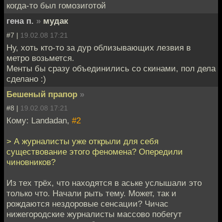
когда-то был гомозиготой
гена п.
»
мудак
#7 |
19.02.08 17:21
Ну, хоть кто-то за дур облизывающих лезвия в
метро возьмется.
Менты бы сразу объединились со скинами, пол дела
сделано :)
Бешеный прапор
»
#8 |
19.02.08 17:21
Кому: Landadan,
#2
> А журналисты уже открыли для себя
существование этого феномена? Опередили
чиновников?
Из тех трёх, что находятся в аське услышали это
только что. Начали рыть тему. Может, так и
рождаются нездоровые сенсации? Чичас
нижегородские журналисты массово побегут