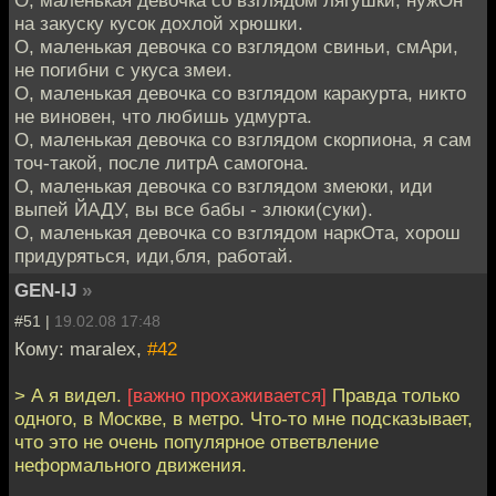
О, маленькая девочка со взглядом лягушки, нужОн
на закуску кусок дохлой хрюшки.
О, маленькая девочка со взглядом свиньи, смАри,
не погибни с укуса змеи.
О, маленькая девочка со взглядом каракурта, никто
не виновен, что любишь удмурта.
О, маленькая девочка со взглядом скорпиона, я сам
точ-такой, после литрА самогона.
О, маленькая девочка со взглядом змеюки, иди
выпей ЙАДУ, вы все бабы - злюки(суки).
О, маленькая девочка со взглядом наркОта, хорош
придуряться, иди,бля, работай.
GEN-IJ
»
#51 |
19.02.08 17:48
Кому: maralex,
#42
> А я видел.
[важно прохаживается]
Правда только
одного, в Москве, в метро. Что-то мне подсказывает,
что это не очень популярное ответвление
неформального движения.