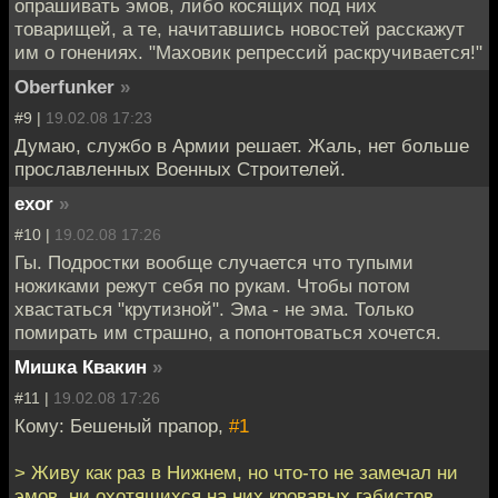
опрашивать эмов, либо косящих под них
товарищей, а те, начитавшись новостей расскажут
им о гонениях. "Маховик репрессий раскручивается!"
Oberfunker
»
#9 |
19.02.08 17:23
Думаю, службо в Армии решает. Жаль, нет больше
прославленных Военных Строителей.
exor
»
#10 |
19.02.08 17:26
Гы. Подростки вообще случается что тупыми
ножиками режут себя по рукам. Чтобы потом
хвастаться "крутизной". Эма - не эма. Только
помирать им страшно, а попонтоваться хочется.
Мишка Квакин
»
#11 |
19.02.08 17:26
Кому: Бешеный прапор,
#1
> Живу как раз в Нижнем, но что-то не замечал ни
эмов, ни охотящихся на них кровавых гэбистов.