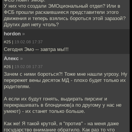
У них что создали ЭМОциональный отдел? Или в
ФСБ прошли раскаившиеся представители этого
движения и теперь взялись бороться этой заразой?
Других дел нету чтоль?
hordon
»
#25 |
19.02.08 17:37
Сегодня Эмо -- завтра мы!!!
Алекс
»
#26 |
19.02.08 17:37
Зачем с ними бороться?! Тоже мне нашли угрозу. Ну
перережет вены десяток МД - плохо будет только их
родителям.
А если их будут гонять, выдирать пирсинг и
перекрашивать в блондинов(а по другому у нас не
умеют) - их станет только больше.
Как же! Я такой крутой, я "против" - на меня даже
государство внимание обратило. Как раз то что