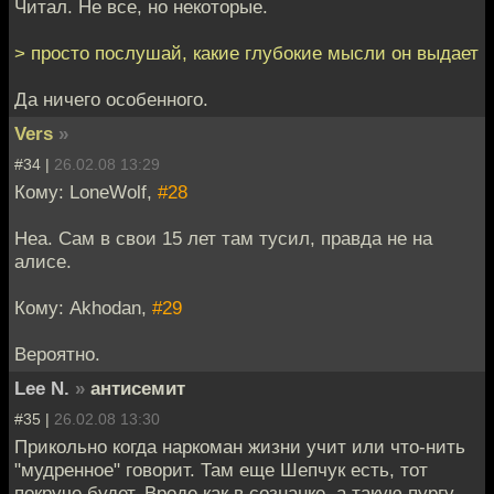
Читал. Не все, но некоторые.
> просто послушай, какие глубокие мысли он выдает
Да ничего особенного.
Vers
»
#34 |
26.02.08 13:29
Кому: LoneWolf,
#28
Неа. Сам в свои 15 лет там тусил, правда не на
алисе.
Кому: Akhodan,
#29
Вероятно.
Lee N.
»
антисемит
#35 |
26.02.08 13:30
Прикольно когда наркоман жизни учит или что-нить
"мудренное" говорит. Там еще Шепчук есть, тот
покруче будет. Вроде как в сознанке, а такую пургу