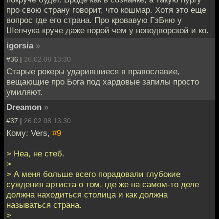
про свою страну говорит, что кошмар. Хотя это еще
вопрос где его страна. Про кровавую ГэБню у
Шепчука круче даже порой чем у новодворской и ко.
igorsia
»
#36 |
26.02.08 13:30
Старые рокеры ударившиеся в православие,
вещающие про Бога под хардовые запилы просто
умиляют.
Dreamon
»
#37 |
26.02.08 13:30
Кому: Vers,
#9
> Неа, не стеб.
>
> А меня больше всего порадовали глубокие
суждения артиста о том, где же на самом-то деле
должна находиться столица и как должна
называться страна.
>