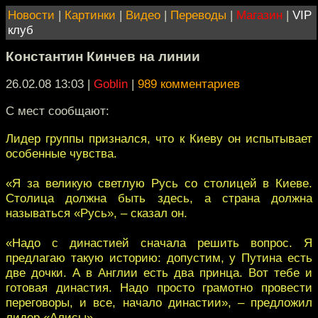
Новости
|
Картинки
|
Видео
|
Переводы
|
Магазин
|
VIP
клуб
Константин Кинчев на линии
26.02.08 13:03
|
Goblin
|
989 комментариев
С мест сообщают:
Лидер группы признался, что к Киеву он испытывает
особенные чувства.
«Я за великую светлую Русь со столицей в Киеве.
Столица должна быть здесь, а страна должна
называться «Русь», – сказал он.
«Надо с династией сначала решить вопрос. Я
предлагаю такую историю: допустим, у Путина есть
две дочки. А в Англии есть два принца. Вот тебе и
готовая династия. Надо просто грамотно провести
переговоры, и все, начало династии», – предложил
лидер «Алисы».