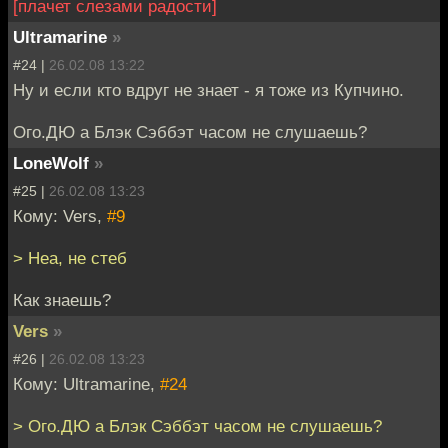
[плачет слезами радости]
Ultramarine
»
#24 |
26.02.08 13:22
Ну и если кто вдруг не знает - я тоже из Купчино.
Ого.ДЮ а Блэк Сэббэт часом не слушаешь?
LoneWolf
»
#25 |
26.02.08 13:23
Кому: Vers,
#9
> Неа, не стеб
Как знаешь?
Vers
»
#26 |
26.02.08 13:23
Кому: Ultramarine,
#24
> Ого.ДЮ а Блэк Сэббэт часом не слушаешь?