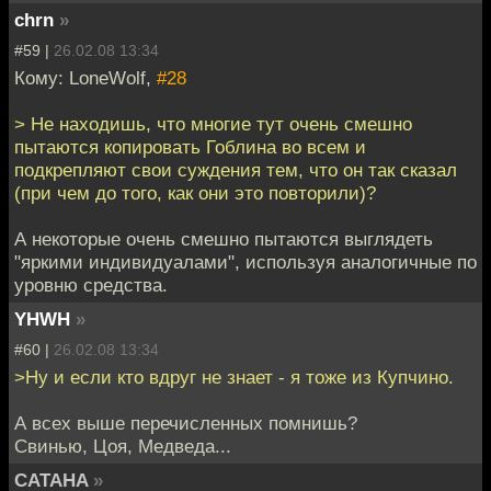
chrn
»
#59 |
26.02.08 13:34
Кому: LoneWolf,
#28
> Не находишь, что многие тут очень смешно
пытаются копировать Гоблина во всем и
подкрепляют свои суждения тем, что он так сказал
(при чем до того, как они это повторили)?
А некоторые очень смешно пытаются выглядеть
"яркими индивидуалами", используя аналогичные по
уровню средства.
YHWH
»
#60 |
26.02.08 13:34
>Ну и если кто вдруг не знает - я тоже из Купчино.
А всех выше перечисленных помнишь?
Свинью, Цоя, Медведа...
CATAHA
»