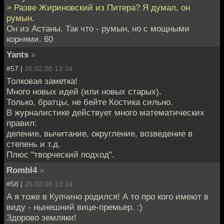
> Разве Жириновский из Питера? Я думал, он
румын.
Он из Астаны. Так что - румын, но с мощными
корнями. 60
Yants
»
#57 |
26.02.08 13:34
Толковая заметка!
Много новых идей (или новых старых).
Только, братцы, не бейте Костика сильно.
В журналистике действует много математических
правил:
деление, вычитание, округление, возведение в
степень и т.д.
Плюс "творческий подход".
RombI4
»
#58 |
26.02.08 13:34
А я тоже в Купчино родился! А то про кого имеют в
виду - нынешний вице-премьер. :)
Здорово земляки!