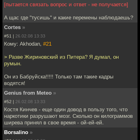
[пытается связать вопрос и ответ - не получается]
А щас где "тусишь" и какие перемены наблюдаешь?
Cortes
»
#51 |
26.02.08 13:33
Кому: Akhodan,
#21
> Разве Жириновский из Питера? Я думал, он
румын.
Он из Бабруйска!!!!! Только там такие кадры
водятся!
Genius from Meteo
»
#52 |
26.02.08 13:33
Костя Кинчев - еще один довод в пользу того, что
наркотики разрушают мозг. Сколько он килограммов
ширева принял в свое время - ой-ей-ей.
Borsalino
»