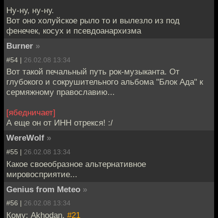
Ну-ну, ну-ну.
Вот оно холуйское рыло то и вылезло из под
фенечек, косух и псевдоанархизма
Burner
»
#54 |
26.02.08 13:34
Вот такой печальный путь рок-музыканта. От
глубокого и сокрушительного альбома "Блок Ада" к
сермяжному православию...
[ябедничает]
А еще он от ИНН отрекся! :/
WereWolf
»
#55 |
26.02.08 13:34
Какое своеобразное альтернативное
мировосприятие...
Genius from Meteo
»
#56 |
26.02.08 13:34
Кому: Akhodan,
#21