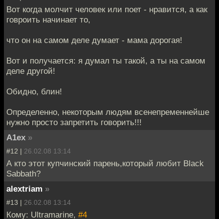
Вот когда молчит человек или поет - нравится, а как
говроить начинает то,
что он на самом деле думает - мама дорогая!
Вот и получается: я думал ты такой, а ты на самом
деле другой!
Обидно, блин!
Определенно, некоторым людям всенепременнейше
нужно просто запретить говорить!!!
A1ex
»
#12 |
26.02.08 13:14
А кто этот купчинский парень,который любит Black
Sabbath?
alextriam
»
#13 |
26.02.08 13:14
Кому: Ultramarine,
#4