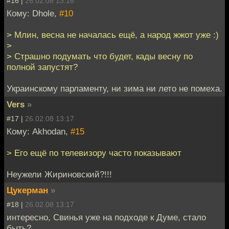
#16 |
26.02.08 13:16
Кому: Dhole,
#10
> Млин, весна не началась ещё, а народ жжот уже :)
>
> Страшно подумать что будет, кады весну по
полной запустят?
Украинскому парламенту, ни зима ни лето не помеха.
Vers
»
#17 |
26.02.08 13:17
Кому: Akhodan,
#15
> Его ещё по телевизору часто показывают
Неужели Жириновский?!!!
Цукерман
»
#18 |
26.02.08 13:17
интересно, Свинья уже на подходе к Думе, стало
быть?