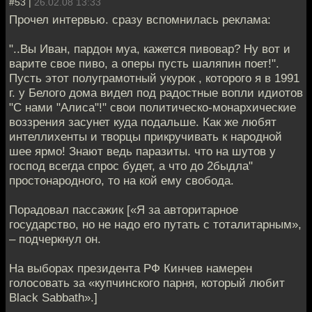
#53 |
26.02.08 13:33
Прочел интервью. сразу вспомнилась реклама:
"..Вы Иван, пардон муа, кажется пивовар? Ну вот и
варите свое пиво, а оперы пусть шаляпин поет!".
Пусть этот полуграмотный укурок , которого я в 1991
г. у Белого дома видел под радостные вопли идиотов
"С нами "Алиса"!" свои политическо-монархические
воззрения засунет куда подальше. Как же любят
интеллихенты и творцы прикручивать к народной
шее ярмо! Знают ведь паразиты. что на шутов у
господ всегда спрос будет, а что до 2быдла"
простонародного, то на кой ему свобода.
Порадовал пассажик [«Я за авторитарное
государство, но не надо его путать с тоталитарным»,
– подчеркнул он.
На выборах президента РФ Кинчев намерен
голосовать за «купчинского парня, который любит
Black Sabbath».]