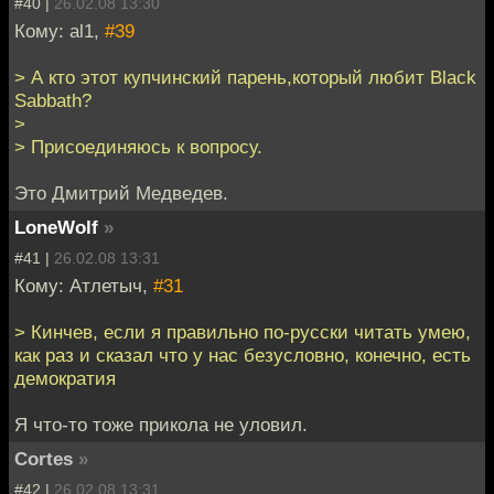
#40 |
26.02.08 13:30
Кому: al1,
#39
> А кто этот купчинский парень,который любит Black
Sabbath?
>
> Присоединяюсь к вопросу.
Это Дмитрий Медведев.
LoneWolf
»
#41 |
26.02.08 13:31
Кому: Атлетыч,
#31
> Кинчев, если я правильно по-русски читать умею,
как раз и сказал что у нас безусловно, конечно, есть
демократия
Я что-то тоже прикола не уловил.
Cortes
»
#42 |
26.02.08 13:31