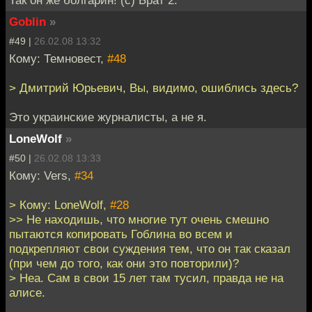
Так он же болгарин! (с) Брат 2.
Goblin
»
#49 |
26.02.08 13:32
Кому: Темновест,
#48
> Дмитрий Юрьевич, Вы, видимо, ошиблись здесь?
Это украинские журналисты, а не я.
LoneWolf
»
#50 |
26.02.08 13:33
Кому: Vers,
#34
> Кому: LoneWolf,
#28
>> Не находишь, что многие тут очень смешно
пытаются копировать Гоблина во всем и
подкрепляют свои суждения тем, что он так сказал
(при чем до того, как они это повторили)?
> Неа. Сам в свои 15 лет там тусил, правда не на
алисе.