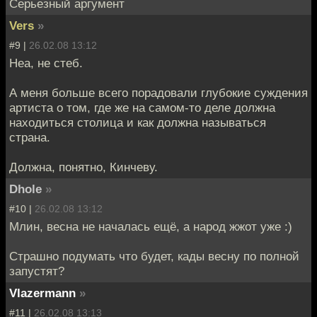
Серьезный аргумент
Vers
»
#9 |
26.02.08 13:12
Неа, не стеб.
А меня больше всего порадовали глубокие суждения
артиста о том, где же на самом-то деле должна
находиться столица и как должна называться
страна.
Должна, понятно, Кинчеву.
Dhole
»
#10 |
26.02.08 13:12
Млин, весна не началась ещё, а народ жжот уже :)
Страшно подумать что будет, кады весну по полной
запустят?
Vlazermann
»
#11 |
26.02.08 13:13