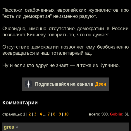
Пассажи озабоченных европейских журналистов про
"есть ли демократия" неизменно радуют.
Очевидно, именно отсутствие демократии в России
позволяет Кинчеву говорить то, что он думает.
Отсутствие демократии позволяет ему безбоязненно
возвращаться в наш тоталитарный ад.
Ну и если кто вдруг не знает — я тоже из Купчино.
Подписывайся на канал в
Дзен
Комментарии
cтраницы: 1 |
2
|
3
|
4
...
7
|
8
|
9
|
10
всего: 989,
Goblin
: 31
gres
»