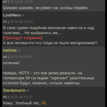
#2 |
26.02.08 23:33
Широко шагаем, не ровен час штаны порвём.
LostHero
»
#3 |
26.02.08 23:33
В свое сремя подобная мохнатая нависла и над
газетами... Но выбрались же...
[Приходит озарение]
А все потомучто что тогда не было мегароликов!!!
taxloss
»
#4 |
26.02.08 23:35
отлично!
правда, HDTV - это они резко рванули. на
телевизоре 54 см марки "горизонт" разительные
отличия будут, конечно, сильно заметны.
Gardemarin
»
#5 |
26.02.08 23:37
Кому: Злобный пёс,
#1