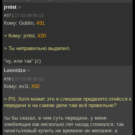
jrnlst
»
#37 |
27.02.08 00:10
Кому: Goblin,
#31
> Кому: jrnlst,
#20
> Ты неправильно выделил.
"ну, или так" (с)
Leonidze
»
#38 |
27.02.08 00:12
Кому: ev1l,
#32
> PS: Хотя может это я слишком предвзято отнёсся к
передачи и на самом деле там всё правильно?
ты бы сказал, в чем суть передачи. у меня
зомбиящик как несколько лет назад сломался, так
чинить/новый купить ни времени ни желания. а