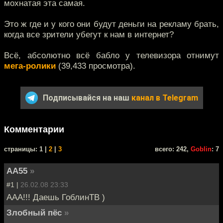
мохнатая эта самая.
Это ж где и у кого они будут деньги на рекламу брать,
когда все зрители убегут к нам в интернет?
Всё, абсолютно всё бабло у телевизора отнимут
мега-ролики
(39,433 просмотрa).
Подписывайся на наш
канал в Telegram
Комментарии
cтраницы: 1 |
2
|
3
всего: 242,
Goblin
: 7
AA55
»
#1 |
26.02.08 23:33
ААА!!! Даешь ГоблинТВ )
Злобный пёс
»