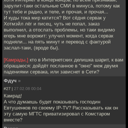
зарулит-таки остальные СМИ в минуса, потому как
тут тебе и радио, и теле, и прочая, и прочая...
И куды тока мир катится? Вот сёдня сервак у
Хотмэйл лёг и писец, чуть не попал, заказ
выполнил, а отослать проблемы, но таки видимо
егерь мне ворожит: улучил момент, когда сервак
подняли... на пять минут и перевод с фактурой
заслал-таки, (вроде бы).
[Камрады,]
кто в Интернетских делишка шарит, к вам
обращаюся: дойдёт посланное в "окно" меж двумя
падениями сервака, или зависнет в Сети?
Фдуч
»
#27 |
27.02.08 00:04
Камрад!
А что думаешь будет показывать господин
Евтушенков по своему IP-TV? Рассказывать как он
эту самую МГТС приватизировал с Комстаром
вместе?