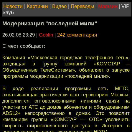
Новости
|
Картинки
|
Видео
|
Переводы
|
Магазин
|
VIP
клуб
Модернизация "последней мили"
26.02.08 23:29
|
Goblin
|
242 комментария
С мест сообщают:
Компания «Московская городская телефонная сеть»,
входящая в группу компаний «КОМСТАР –
Объединенные ТелеСистемы», объявляет о запуске
программы модернизации «последней мили».
В ходе реализации программы сеть МГТС,
охватывающая практически всю территорию Москвы,
дополнится оптоволоконными линиями связи на
участке от АТС до домов абонентов и оборудованием
ADSL2+ непосредственно в домах. Это позволит
компаниям группы «КОМСТАР — ОТС» увеличить
скорость широкополосного доступа в Интернет в
несколько раз и начать оказание услуг HDTV.