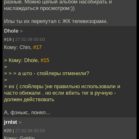
разные. Можно целый альбом насобирать и
наслаждаться просмотром:))
Илы ты их перепутал с ЖК телевизорами.
Dhole
»
#19 |
27.02.08 00:00
Кому: Chin,
#17
> Кому: Dhole,
#15
>
> > > а што - спойлеры отменили?
>
> их ( спойлеры )не правильно использовали и
часто обижали . но если вбить тег в ручную -
должен действовать
А, фэнькс, понял...
jrnlst
»
#20 |
27.02.08 00:00
Кому: Goblin