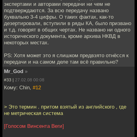
экспертами и авторами передачи ни чем не
подтверждаются. За всю передачу названо
буквально 3-4 цифры. О таких фактах, как-то
дезертировали, вступили в ряды КА, было призвано
и т.д. говорят в общих чертах. Не названо ни одного
исторического документа, кроме архива НКВД в
некоторых местах.
PS: Хотя может это я слишком предвзято отнёсся к
передачи и на самом деле там всё правильно?
Mr_God
»
#33 |
27.02.08 00:08
Кому: Chin,
#12
> Это термин . притом взятый из английского , где
не метрическая система
[Голосом Винсента Веги]