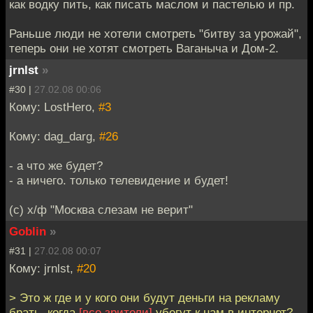
как водку пить, как писать маслом и пастелью и пр.
Раньше люди не хотели смотреть "битву за урожай",
теперь они не хотят смотреть Ваганыча и Дом-2.
jrnlst
»
#30 |
27.02.08 00:06
Кому: LostHero,
#3
Кому: dag_darg,
#26
- а что же будет?
- а ничего. только телевидение и будет!
(с) х/ф "Москва слезам не верит"
Goblin
»
#31 |
27.02.08 00:07
Кому: jrnlst,
#20
> Это ж где и у кого они будут деньги на рекламу
брать, когда
[все зрители]
убегут к нам в интернет?