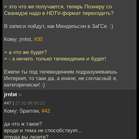
> это что же получается, теперь Познеру со
Сванидзе надо в HDTV-формат переходить?
В записи пойдут, как Миндельсон в ЗаГСе. :)
Кому: jrnlst,
#30
> а что же будет?
> - а ничего. только телевидение и будет!
Ежели ты под телевидением подразумеваешь
Интернет, то таки да, а иначе, не согласный я,
категорически! :)
jrnlst
»
#47 |
27.02.08 00:22
Кому: Sparrow,
#42
да что ж такое?
вроде и тема не способствует...
откуда вы лезете?