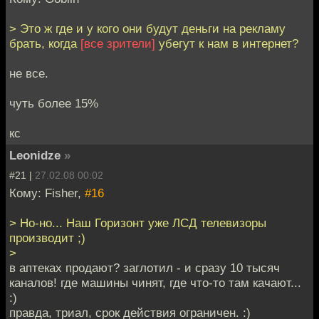
> Это ж где и у кого они будут деньги на рекламу
брать, когда
[все зрители]
убегут к нам в интернет?
не все.
чуть более 15%
кс
Leonidze
»
#21 |
27.02.08 00:02
Кому: Fisher,
#16
> Но-но... Наш Горизонт уже ЛСД телевизоры
производит ;)
>
в аптеках продают? заглотил - и сразу 10 тысяч
каналов! где машины чинят, где что-то там качают...
:)
правда, триал, срок действия ограничен. :)