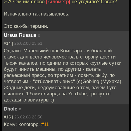
> А чем им слово
[километр]
не угодило? Совок?
Изначально так называлось.
Это как-бы термин.
Ursus Russus
»
#14 |
26.02.08 23:51
Однако. Маленький шаг Комстара - и большой
скачок для всего человечества в сторону десяти
тысяч каналов, по одним из которых круглые сутки
будут чинить машины, по другим - качать
рельефный пресс, по третьим - ловить рыбу, по
четвертым - "отбеливать анус" (с)Gobling (Мухаха).
Жадные дети, недоумевавшие о том, зачем Гугл
выложил 1.5 миллиарда за YouTube, грызут от
досады клавиатуры :)
Dhole
»
#15 |
26.02.08 23:56
Кому: konotopp,
#11