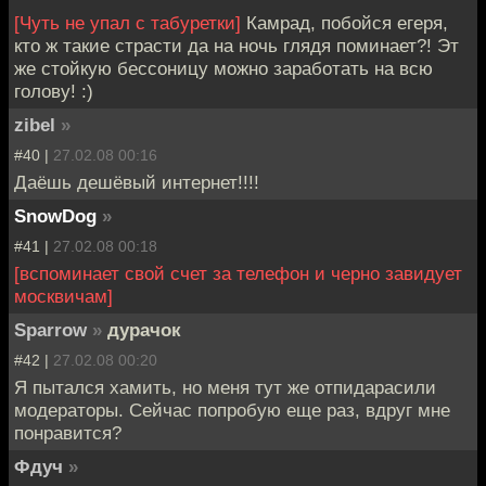
[Чуть не упал с табуретки]
Камрад, побойся егеря,
кто ж такие страсти да на ночь глядя поминает?! Эт
же стойкую бессоницу можно заработать на всю
голову! :)
zibel
»
#40 |
27.02.08 00:16
Даёшь дешёвый интернет!!!!
SnowDog
»
#41 |
27.02.08 00:18
[вспоминает свой счет за телефон и черно завидует
москвичам]
Sparrow
»
дурачок
#42 |
27.02.08 00:20
Я пытался хамить, но меня тут же отпидарасили
модераторы. Сейчас попробую еще раз, вдруг мне
понравится?
Фдуч
»