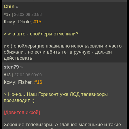
Chin
»
#17 |
26.02.08 23:58
Кому: Dhole,
#15
> > а што - спойлеры отменили?
их ( спойлеры )не правильно использовали и часто
обижали . но если вбить тег в ручную - должен
действовать
sten79
»
#18 |
27.02.08 00:00
Кому: Fisher,
#16
> Но-но... Наш Горизонт уже ЛСД телевизоры
производит ;)
[Давится икрой]
Хорошие телевизоры. А главное маленькие и такие