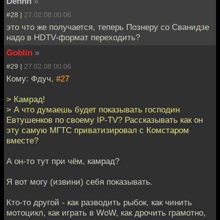
Dennn
»
#28 |
27.02.08 00:06
это что же получается, теперь Познеру со Сванидзе
надо в HDTV-формат переходить?
Goblin
»
#29 |
27.02.08 00:06
Кому: Фдуч,
#27
> Камрад!
> А что думаешь будет показывать господин
Евтушенков по своему IP-TV? Рассказывать как он
эту самую МГТС приватизировал с Комстаром
вместе?
А он-то тут при чём, камрад?
Я вот могу (извини) себя показывать.
Кто-то другой - как разводить рыбок, как чинить
мотоцикл, как играть в WoW, как дрочить грамотно,