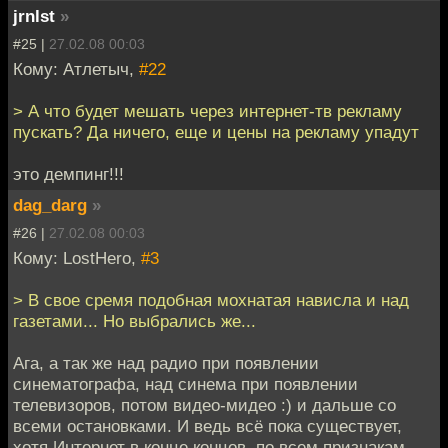
jrnlst
»
#25 |
27.02.08 00:03
Кому: Атлетыч,
#22
> А что будет мешать через интернет-тв рекламу
пускать? Да ничего, еще и цены на рекламу упадут
это демпинг!!!
dag_darg
»
#26 |
27.02.08 00:03
Кому: LostHero,
#3
> В свое сремя подобная мохнатая нависла и над
газетами... Но выбрались же...
Ага, а так же над радио при появлении
синематографа, над синема при появлении
телевизоров, потом видео-мидео :) и дальше со
всеми остановками. И ведь всё пока существует,
хотя Интернет в конце концов, по всем признакам,