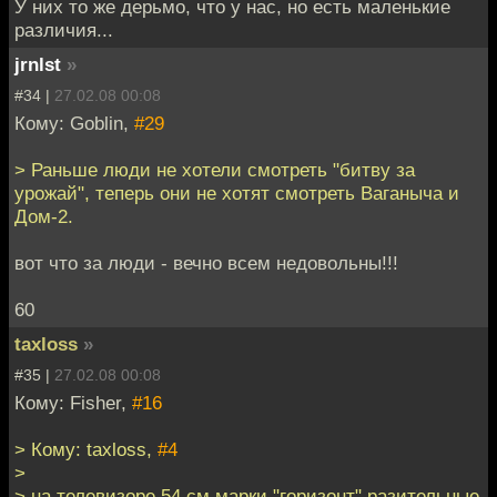
У них то же дерьмо, что у нас, но есть маленькие
различия...
jrnlst
»
#34 |
27.02.08 00:08
Кому: Goblin,
#29
> Раньше люди не хотели смотреть "битву за
урожай", теперь они не хотят смотреть Ваганыча и
Дом-2.
вот что за люди - вечно всем недовольны!!!
60
taxloss
»
#35 |
27.02.08 00:08
Кому: Fisher,
#16
> Кому: taxloss,
#4
>
> на телевизоре 54 см марки "горизонт" разительные