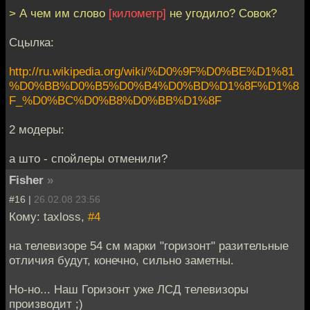
> А чем им слово
[километр]
не угодило? Совок?
Сцылка:
http://ru.wikipedia.org/wiki/%D0%9F%D0%BE%D1%81
%D0%BB%D0%B5%D0%B4%D0%BD%D1%8F%D1%8
F_%D0%BC%D0%B8%D0%BB%D1%8F
2 модеры:
а што - спойлеры отменили?
Fisher
»
#16 |
26.02.08 23:56
Кому: taxloss,
#4
на телевизоре 54 см марки "горизонт" разительные
отличия будут, конечно, сильно заметны.
Но-но... Наш Горизонт уже ЛСД телевизоры
производит ;)