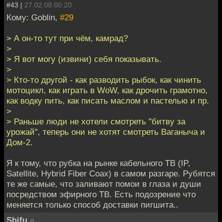
#43 |
27.02.08 00:20
Кому: Goblin,
#29
> А он-то тут при чём, камрад?
>
> Я вот могу (извини) себя показывать.
>
> Кто-то другой - как разводить рыбок, как чинить
мотоцикл, как играть в WoW, как дрочить грамотно,
как водку пить, как писать маслом и пастелью и пр.
>
> Раньше люди не хотели смотреть "битву за
урожай", теперь они не хотят смотреть Ваганыча и
Дом-2.
Я к тому, что рубка на рынке кабельного ТВ (IP,
Satellite, Hybrid Fiber Coax) в самом разгаре. Рубятся
те же самые, что заливают помои в глаза и души
посредством эфирного ТВ. Есть подозрение что
меняется только способ доставки пигшита..
Shifu
»