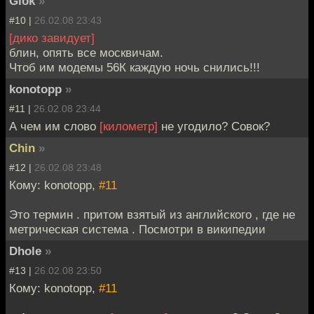
Glok
»
#10 |
26.02.08 23:43
[дико завидует]
блин, опять все москвичам.
Чтоб им модемы 56К каждую ночь снились!!!
konotopp
»
#11 |
26.02.08 23:44
А чем им слово
[километр]
не угодило? Совок?
Chin
»
#12 |
26.02.08 23:48
Кому: konotopp,
#11
Это термин . притом взятый из английского , где не
метрическая система . Посмотри в википедии
Dhole
»
#13 |
26.02.08 23:50
Кому: konotopp,
#11