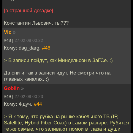
[в страшной догадке]
Константин Львович, ты???
Vic
»
#48 |
27.02.08 00:22
Кому: dag_darg,
#46
> В записи пойдут, как Миндельсон в ЗаГСе. :)
Да они и так в записи идут. Не смотри что на
главных каналах. :)
Goblin
»
#49 |
27.02.08 00:23
Кому: Фдуч,
#44
> Я к тому, что рубка на рынке кабельного ТВ (IP,
Satellite, Hybrid Fiber Coax) в самом разгаре. Рубятся
те же самые, что заливают помои в глаза и души