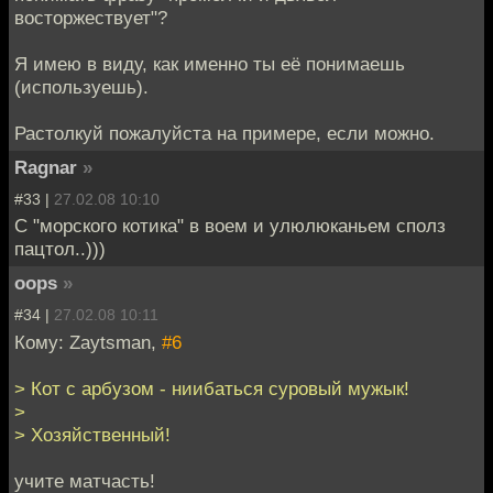
восторжествует"?
Я имею в виду, как именно ты её понимаешь
(используешь).
Растолкуй пожалуйста на примере, если можно.
Ragnar
»
#33 |
27.02.08 10:10
С "морского котика" в воем и улюлюканьем сполз
пацтол..)))
oops
»
#34 |
27.02.08 10:11
Кому: Zaytsman,
#6
> Кот с арбузом - ниибаться суровый мужык!
>
> Хозяйственный!
учите матчасть!