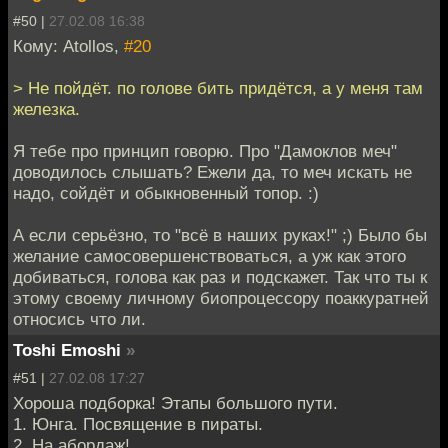
#50 |
27.02.08 16:38
Кому: Atollos,
#20
> Не пойдёт. по голове бить придётся, а у меня там
железка.
Я тебе про принцип говорю. Про "Дамоклов меч"
доводилось слышать? Ежели да, то меч искать не
надо, сойдёт и обыкновенный топор. :)
А если серьёзно, то "всё в наших руках!" ;) Было бы
желание самосовершенствоваться, а уж как этого
добиваться, голова как раз и подскажет. Так что ты к
этому своему личному биопроцессору поаккуратней
относись что ли.
Toshi Emoshi
»
#51 |
27.02.08 17:27
Хороша подборка! Этапы большого пути.
1. Юнга. Посвящение в пираты.
2. На абордаж!