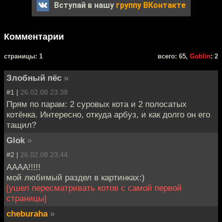
Вступай в нашу
группу ВКонтакте
Комментарии
cтраницы: 1
всего: 65,
Goblin
: 2
Злобный пёс
»
#1 |
26.02.08 23:38
Прям по парам: 2 суровых кота и 2 полосатых
котёнка. Интересно, откуда арбуз, и как долго он его
тащил?
Glok
»
#2 |
26.02.08 23:44
АААА!!!!!
мой любимый раздел в картинках:)
[ушел пересматривать котов с самой первой
страницы]
cheburaha
»