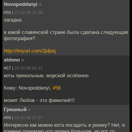
Novopoddanyi
»
#56 |
27.02.08 22:38
загадка:
в какой славянской стране была сделана следующая
фотография?
http://tinyurl.com/2jdjoq
shhmn
»
#57 |
28.02.08 01:21
коты прикольные, морской особенно
Кому: Novopoddanyi,
#56
может Любов - это фамилиё!!!
Грешный
»
#58 |
28.02.08 07:27
Интересно как можно кота посадить в рюмку? Нет, я
конечно понимаю что рюмка большая, но кот то