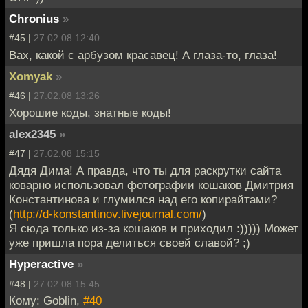
Chronius
»
#45 |
27.02.08 12:40
Вах, какой с арбузом красавец! А глаза-то, глаза!
Xomyak
»
#46 |
27.02.08 13:26
Хорошие коды, знатные коды!
alex2345
»
#47 |
27.02.08 15:15
Дядя Дима! А правда, что ты для раскрутки сайта
коварно использовал фотографии кошаков Дмитрия
Константинова и глумился над его копирайтами?
(
http://d-konstantinov.livejournal.com/
)
Я сюда только из-за кошаков и приходил :))))) Может
уже пришла пора делиться своей славой? ;)
Hyperactive
»
#48 |
27.02.08 15:45
Кому: Goblin,
#40