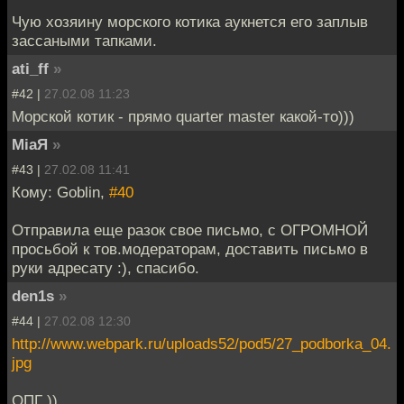
Чую хозяину морского котика аукнется его заплыв
зассаными тапками.
ati_ff
»
#42 |
27.02.08 11:23
Морской котик - прямо quarter master какой-то)))
MiaЯ
»
#43 |
27.02.08 11:41
Кому: Goblin,
#40
Отправила еще разок свое письмо, с ОГРОМНОЙ
просьбой к тов.модераторам, доставить письмо в
руки адресату :), спасибо.
den1s
»
#44 |
27.02.08 12:30
http://www.webpark.ru/uploads52/pod5/27_podborka_04.
jpg
ОПГ ))