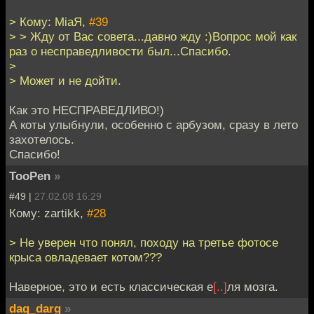
> Кому: MiaЯ,
#39
> > Жду от Вас совета...давно жду :)Вопрос мой как
раз о несправедливости был...Спасибо.
>
> Может и не дойти.
Как это НЕСПРАВЕДЛИВО!)
А коты улыбнули, особенно с арбузом, сразу в лето
захотелось.
Спасибо!
TooPen
»
#49 |
27.02.08 16:29
Кому: zartikk,
#28
> Не уверен что понял, походу на третье фотосе
крыса овладевает котом???
Наверное, это и есть классическая е
[..]
ля мозга.
dag_darg
»