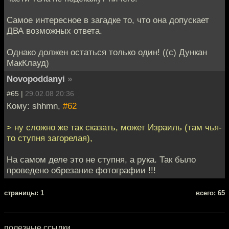
Самое интересное в загадке то, что она допускает
ДВА возможных ответа.
Однако должен остаться только один! ((с) Дункан
МакКлауд)
Novopoddanyi
»
#65 |
29.02.08 20:36
Кому: shhmn,
#62
> ну сложно же так сказать, может Израиль (там чья-
то ступня загорелая),
На самом деле это не ступня, а рука. Так было
проведено обрезание фотографии !!!
cтраницы: 1
всего: 65
полезные ссылки