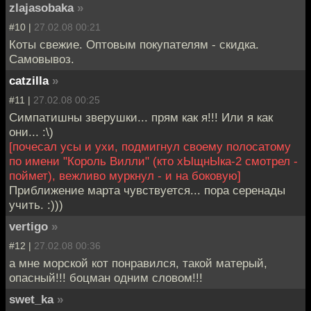
zlajasobaka
»
#10 |
27.02.08 00:21
Коты свежие. Оптовым покупателям - скидка.
Самовывоз.
catzilla
»
#11 |
27.02.08 00:25
Симпатишны зверушки... прям как я!!! Или я как
они... :\)
[почесал усы и ухи, подмигнул своему полосатому
по имени "Король Вилли" (кто хЫщнЫка-2 смотрел -
поймет), вежливо муркнул - и на боковую]
Приближение марта чувствуется... пора серенады
учить. :)))
vertigo
»
#12 |
27.02.08 00:36
а мне морской кот понравился, такой матерый,
опасный!!! боцман одним словом!!!
swet_ka
»