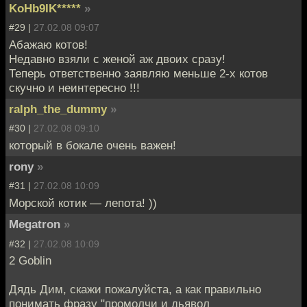
KoHb9IK*****
»
#29 |
27.02.08 09:07
Абажаю котов!
Недавно взяли с женой аж двоих сразу!
Теперь ответственно заявляю меньше 2-х котов
скучно и неинтересно !!!
ralph_the_dummy
»
#30 |
27.02.08 09:10
который в бокале очень важен!
rony
»
#31 |
27.02.08 10:09
Морской котик — лепота! ))
Megatron
»
#32 |
27.02.08 10:09
2 Goblin
Дядь Дим, скажи пожалуйста, а как правильно
понимать фразу "промолчи и дьявол