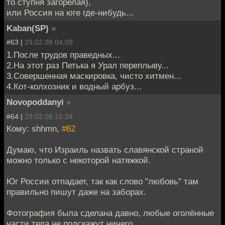
то ступня загорелая),
или Россия на юге где-нибудь...
Kaban(SP)
»
#63 |
29.02.08 04:09
1.После трудов праведных...
2.На этот раз Петька я Урал переплыву...
3.Совершенная маскировка, чисто хитмен...
4.Кот-колхозник и водный арбуз...
Novopoddanyi
»
#64 |
29.02.08 16:34
Кому: shhmn,
#62
Думаю, что Израиль назвать славянской страной
можно только с некоторой натяжкой.
Юг России отпадает, так как слово "любовь" там
правильно пишут даже на заборах.
Фотография была сделана давно, любые оголённые
части тела не подскажут ничего.