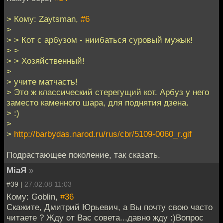
> Кому: Zaytsman,
#6
>
> > Кот с арбузом - ниибаться суровый мужык!
> >
> > Хозяйственный!
>
> учите матчасть!
> Это ж классический стерегущий кот. Арбуз у него
заместо каменного шара, для поднятия дзена.
> :)
>
>
http://barbydas.narod.ru/rus/cbr/5109-0060_r.gif
Подрастающее поколение, так сказать.
MiaЯ
»
#39 |
27.02.08 11:03
Кому: Goblin,
#36
Скажите, Дмитрий Юрьевич, а Вы почту свою часто
читаете ? Жду от Вас совета...давно жду :)Вопрос