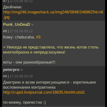
#7 |
27.02.08 00:12
Двойники:
http://img246.imageshack.us/img246/5848/24686254cn6
.jpg
Punk_UnDeaD
»
#8 |
27.02.08 00:12
Кому: cheburaha,
#3
> Никогда не представляла, что жизнь котов столь
многообразна и непредсказуема!
коты - они разнообразные!!!
peterpro
»
#9 |
27.02.08 00:18
Дмитрию и всем интересующимся - коротенькие
воспоминания контрактника
http://cupol.livejournal.com/16635.html#cutid1
по-моему, прелестно :)