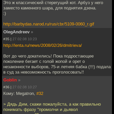
Это ж классический стерегущий кот. Арбуз у него
заместо каменного шара, для поднятия дзена.
:)
http://barbydas.narod.ru/rus/cbr/5109-0060_r.gif
OlegAndreev
»
#35 |
27.02.08 10:23
http://lenta.ru/news/2008/02/26/dmitrieva/
Вот до чего докатились! Пока подростающее
поколение бегает с голой жопой и орет о
незаконности выборов, 75-и летняя бабка (!!!) подала
в суд за невозможность проголосовать!!
Goblin
»
#36 |
27.02.08 10:27
Кому: Megatron,
#32
> Дядь Дим, скажи пожалуйста, а как правильно
понимать фразу "промолчи и дьявол