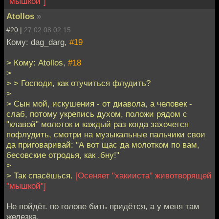
"мышкой"]
Atollos
»
#20 |
27.02.08 02:15
Кому: dag_darg,
#19
> Кому: Atollos,
#18
>
> > Господи, как отучиться флудить?
>
> Сын мой, искушения - от диавола, а человек -
слаб, потому укрепись духом, положи рядом с
"клавой" молоток и каждый раз когда захочется
пофлудить, смотри на музыкальные пальчики свои
да приговаривай: "А вот щас да молотком по вам,
бесовские отродья, как .бну!"
>
> Так спасёшься.
[Осеняет "хакииста" животворящей
"мышкой"]
Не пойдёт. по голове бить придётся, а у меня там
железка.