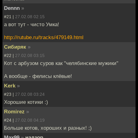
Dennn
»
#21 |
27.02.08 02:15
а вот тут - чисто Умка!
http://rutube.ru/tracks/479149.html
Сибиряк
»
#22 |
27.02.08 03:15
Кот с арбузом суров как "челябинские мужики"
А вообще - фелисы клёвые!
Kerk
»
#23 |
27.02.08 03:24
Хорошие котики :)
Romirez
»
#24 |
27.02.08 04:19
Больше котов, хороших и разных! ;)
Max99
»
надзор