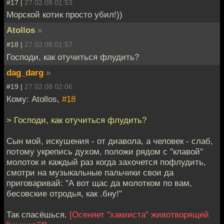
#17 |
27.02.08 01:53
Морской котик просто убил!))
Atollos
»
#18 |
27.02.08 01:57
Господи, как отучиться флудить?
dag_darg
»
#19 |
27.02.08 02:06
Кому: Atollos,
#18
> Господи, как отучиться флудить?
Сын мой, искушения - от диавола, а человек - слаб,
потому укрепись духом, положи рядом с "клавой"
молоток и каждый раз когда захочется пофлудить,
смотри на музыкальные пальчики свои да
приговаривай: "А вот щас да молотком по вам,
бесовские отродья, как .бну!"
Так спасёшься.
[Осеняет "хакииста" животворящей