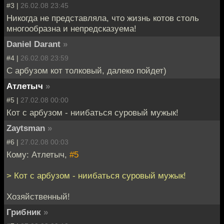
#3 |
26.02.08 23:45
Никогда не представляла, что жизнь котов столь
многообразна и непредсказуема!
Daniel Darant
»
#4 |
26.02.08 23:59
C арбузом кот толковый, далеко пойдет)
Атлетыч
»
#5 |
27.02.08 00:00
Кот с арбузом - ниибаться суровый мужык!
Zaytsman
»
#6 |
27.02.08 00:03
Кому: Атлетыч,
#5
> Кот с арбузом - ниибаться суровый мужык!
Хозяйственный!
Грибник
»