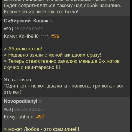
будет сопротивляться такому над собой насилию.
Короче объясните как это было!
Сибирский_Кошак
»
#59 |
28.02.08 09:33
Кому: KoHb9IK*****,
#29
> Абажаю котов!
> Недавно взяли с женой аж двоих сразу!
> Теперь ответственно заявляю меньше 2-х котов
скучно и неинтересно !!!
Эт-та точно.
"Один кот - не кот, два кота - полкота, три кота - вот
это кот!"
Novopoddanyi
»
#60 |
28.02.08 12:26
Кому: shhmn,
#57
> может Любов - это фамилиё!!!