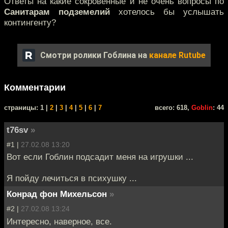
Ответы на какие сокровенные и не очень вопросы по
Санитарам подземелий
хотелось бы услышать
контингенту?
Смотри ролики Гоблина на
канале Rutube
Комментарии
cтраницы: 1 |
2
|
3
|
4
|
5
|
6
|
7
всего: 618,
Goblin
: 44
t76sv
»
#1 |
27.02.08 13:20
Вот если Гоблин подсадит меня на игрушки ...
Я пойду лечиться в психушку ...
Конрад фон Михельсон
»
#2 |
27.02.08 13:24
Интересно, наверное, все.