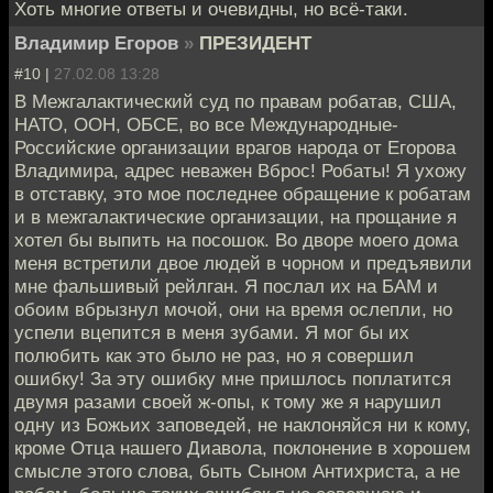
Хоть многие ответы и очевидны, но всё-таки.
Владимир Егоров
»
ПРЕЗИДЕНТ
#10 |
27.02.08 13:28
В Межгалактический суд по правам робатав, США,
НАТО, ООН, ОБСЕ, во все Международные-
Российские организации врагов народа от Егорова
Владимира, адрес неважен Вброс! Робаты! Я ухожу
в отставку, это мое последнее обращение к робатам
и в межгалактические организации, на прощание я
хотел бы выпить на посошок. Во дворе моего дома
меня встретили двое людей в чорном и предъявили
мне фальшивый рейлган. Я послал их на БАМ и
обоим вбрызнул мочой, они на время ослепли, но
успели вцепится в меня зубами. Я мог бы их
полюбить как это было не раз, но я совершил
ошибку! За эту ошибку мне пришлось поплатится
двумя разами своей ж-опы, к тому же я нарушил
одну из Божьих заповедей, не наклоняйся ни к кому,
кроме Отца нашего Диавола, поклонение в хорошем
смысле этого слова, быть Сыном Антихриста, а не