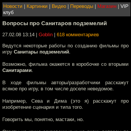
Новости
|
Картинки
|
Видео
|
Переводы
|
Магазин
|
VIP
клуб
Вопросы про Санитаров подземелий
27.02.08 13:14
|
Goblin
|
618 комментариев
Ведутся некоторые работы по созданию фильмы про
игру
Санитары подземелий
.
Возможно, фильма окажется в коробочке со вторыми
Санитарами
.
В ходе фильмы авторы/разработчики расскажут
всякое про игру, в том числе доселе неведомое.
Например, Сева и Дима (это я) расскажут про
изобретение сценария и типа того.
Говорить мы, понятно, мастаки, но.