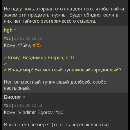
Не одну ночь оторвал ото сна для того, чтобы найти,
зачем эти предметы нужны. Будет обидно, если в
них нет тайного эзотерического смысла.
hgh
»
#32 |
27.02.08 13:55
Кому: t76sv,
#25
> Кому: Владимир Егоров,
#10
>
> Владимир! Вы местный тупичковый юродиевый?
Нет, он местный тупичковый долбоеб, особо
настырный.
Биолог
»
#33 |
27.02.08 13:58
Кому: Vladimir Egorov,
#30
И штык его не берёт (то есть черенок лопаты).