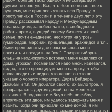
рабом, больше таких ошибок я не совершаю и
другим не советую. Все, что Чорт не делает, все к
лучшему, мне пришлось узнать всю Правду, о
преступниках в России и в течение двух лет я эту
Правду рассказывал народу и Международным
организациям, за небесплатно, в свободное от
работы время, в ущерб своему бизнесу и своей
семье, почти ежедневно, несмотря на угрозы
гуманоидов, марсиан, пришельцев, арахнидов и т.п.,
были предприняты две попытки снова меня
похитить и посадить на "кол". Призрак киборга-
ельцына неоднократно встречал меня недалеко от
дома, угрожал, посмеивался надо мной, издевался,
видно, что он провоцирует меня на драку, чтобы
снова всадить и видно, что делает он это по
указанию чорного иператора, Дарта Вейдера,
Джаббы и т.п. Он добился своего, их было трое, я
возвращался с другом домой, он на меня косо
взглянул. Я подошел и е-бнул себя по е-блу,
впряглись эти двое, им удалось задержать меня и
избить. Когда они приехали ко мне домой, я им
просто не открыл, показал в скважину фигу и они тут