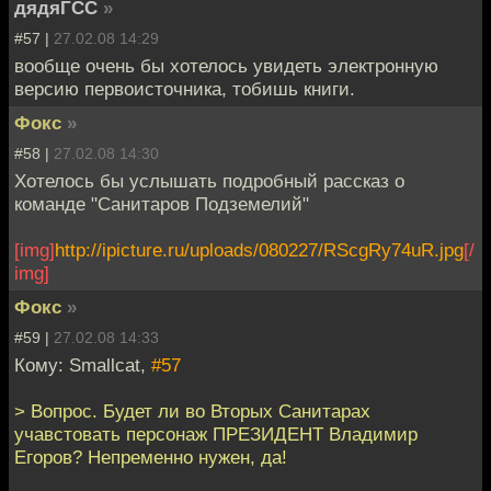
дядяГСС
»
#57 |
27.02.08 14:29
вообще очень бы хотелось увидеть электронную
версию первоисточника, тобишь книги.
Фокс
»
#58 |
27.02.08 14:30
Хотелось бы услышать подробный рассказ о
команде "Санитаров Подземелий"
[img]
http://ipicture.ru/uploads/080227/RScgRy74uR.jpg
[/
img]
Фокс
»
#59 |
27.02.08 14:33
Кому: Smallcat,
#57
> Вопрос. Будет ли во Вторых Санитарах
учавстовать персонаж ПРЕЗИДЕНТ Владимир
Егоров? Непременно нужен, да!