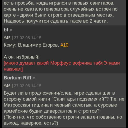
есть просьба, когда игрался в первых санитаров,
очень не хватало генератора случайных встреч по
карте - драки были строго в отведенным местах.
Надеюсь получится сделать такое во 2 части.
bf
»
#45 |
27.02.08 14:15
Кому: Владимир Егоров,
#10
А он, избраный!
[много думает какой Морфеус вофчика таблЭтками
накачал]
Borkum Riff
»
#46 |
27.02.08 14:15
Будет ли в продложении/след. игре сделан шаг в
сторону самой книги "Санитары подземелий"? Т.е. не
Матросская тишина и черный самотык, а суровые
армейские будни диверсантов и строггов?
(Понятно, что собственно строгги запатентованы, но
выход, наверное, есть?)