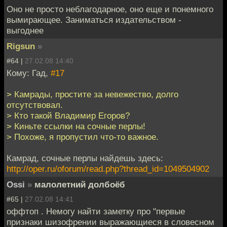
Оно не просто неблагодарное, оно еще и понемного
вымирающее. Заниматься издательством -
выгоднее
Rigsun
»
#64 |
27.02.08 14:40
Кому: Гад,
#17
> Камрады, простите за невежество, долго
отсутствовал.
> Кто такой Владимир Егоров?
> Киньте ссылки на сочные перлы!
> Похоже, я пропустил что-то важное.
Камрад, сочные перлы найдешь здесь:
http://oper.ru/oforum/read.php?thread_id=1049504902
Ossi
»
малолетний долбоёб
#65 |
27.02.08 14:41
оффтоп . Немогу найти заметку про "первые
признаки шизофрении выражающиеся в словесном