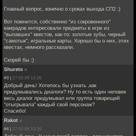
Главный вопрос, конечно о сроках выхода СП2 :)
Вот помнится, собственно "из сокровенного"
камрадов интересовали предметы в игре из
"выпавших" квестов, как-то: золотые зубы, черный
"самотык", игральные карты. Хорошо бы о них, этих
квестах, немного рассказали.
Скорей бы :)
Shurets
»
#3 |
27.02.08 13:26
Добрый день! Хотелось бы узнать ,как
придумывались диалоги? Ну то есть один человек
весь диалог придумывал или группа товарищей
"отыгрывала" каждый свой персонаж?
Спасибо!
Rakot
»
#4 |
27.02.08 13:26