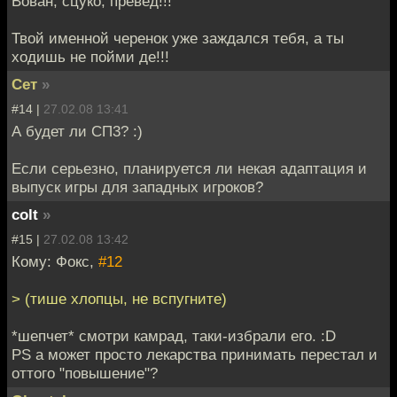
Вован, сцуко, превед!!!
Твой именной черенок уже заждался тебя, а ты
ходишь не пойми де!!!
Сет
»
#14 |
27.02.08 13:41
А будет ли СП3? :)
Если серьезно, планируется ли некая адаптация и
выпуск игры для западных игроков?
colt
»
#15 |
27.02.08 13:42
Кому: Фокс,
#12
> (тише хлопцы, не вспугните)
*шепчет* смотри камрад, таки-избрали его. :D
PS а может просто лекарства принимать перестал и
оттого "повышение"?