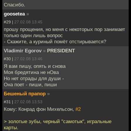
Спасибо.
goosetea
»
#29 |
27.02.08 13:45
прошу прощения, но меня с некоторых пор занимает
только один лишь вопрос
- Скажите, а куриный помёт отстирывается?
Vladimir Egorov
»
PRESIDENT
#30 |
27.02.08 13:46
Я вам пишу, опять и снова
Моя бредятина не нОва
Но нет отрады для души -
Она поет - пиши, пиши
Бешеный прапор
»
#31 |
27.02.08 13:53
Кому: Конрад фон Михельсон,
#2
> золотые зубы, черный "самотык", игральные
карты.