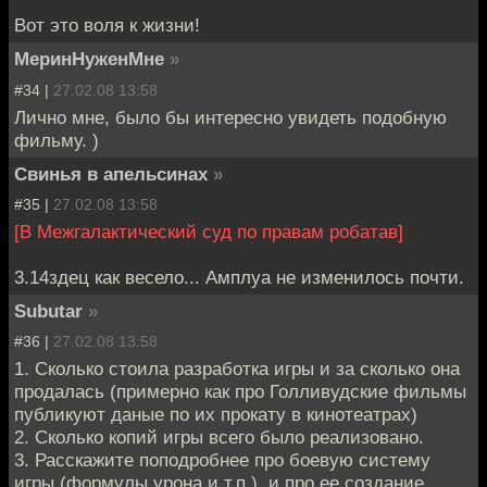
Вот это воля к жизни!
МеринНуженМне
»
#34 |
27.02.08 13:58
Лично мне, было бы интересно увидеть подобную
фильму. )
Свинья в апельсинах
»
#35 |
27.02.08 13:58
[В Межгалактический суд по правам робатав]
3.14здец как весело... Амплуа не изменилось почти.
Subutar
»
#36 |
27.02.08 13:58
1. Сколько стоила разработка игры и за сколько она
продалась (примерно как про Голливудские фильмы
публикуют даные по их прокату в кинотеатрах)
2. Сколько копий игры всего было реализовано.
3. Расскажите поподробнее про боевую систему
игры (формулы урона и т.п.), и про ее создание.