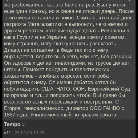
же разбежались, как это было не раз. Был у меня
еще один приход, но я снова не открыл дверь. После
этого меня оставили в покое. Считаю, что свой долг
патриота Метагалактики я выполнил, чего желаю и
другим робатам, которые будут делать Революцию,
как в Грузии и на Украине, всегда помогу советом,
кому страшно, могу сказку на ночь рассказать.
Диавол не оставляет в беде тех кто к нему
обращается, верите вы в него, или нет, без разницы.
Он здоровых делает инвалидами, из трусов делает
штаны. Поможет победить и галактических
захватчиков - злобных морсеан, если робат
обратится к нему. От имени робатов хотел бы
поблагодарить США, НАТО, ООН, Европейский Суд
по правам и т.п., и попросить чтобы ВЫ давно бы
всех несогласных пересажали и постреляли. С !
Егоров, генералисимусс, директор ООО ГАНВО с
1887 года, Уполномоченный по правам робата
Tempo
»
#11 |
27.02.08 13:28