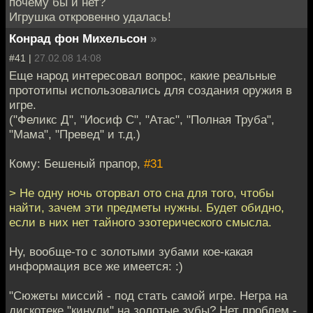
почему бы и нет?
Игрушка откровенно удалась!
Конрад фон Михельсон
»
#41 |
27.02.08 14:08
Еще народ интересовал вопрос, какие реальные
прототипы использовались для создания оружия в
игре.
("Феликс Д", "Иосиф С", "Атас", "Полная Труба",
"Мама", "Превед" и т.д.)
Кому: Бешеный прапор,
#31
> Не одну ночь оторвал ото сна для того, чтобы
найти, зачем эти предметы нужны. Будет обидно,
если в них нет тайного эзотерического смысла.
Ну, вообще-то с золотыми зубами кое-какая
информация все же имеется: :)
"Сюжеты миссий - под стать самой игре. Негра на
дискотеке "кинули" на золотые зубы? Нет проблем -