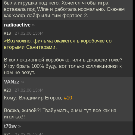
была игрушка под него. Хочется чтобы игра
вставала под Wine и работала нормально. Скажем
как халф-лайф или тим фортрес 2.
radioactive
»
#19 |
27.02.08 13:44
>Возможно, фильма окажется в коробочке со
вторыми Санитарами.
В коллекционной коробочке, или в джавеле тоже?
Игру брать 100% буду, вот только коллекционки к
нам не везут.
VANzz
»
#20 |
27.02.08 13:44
Кому: Владимир Егоров,
#10
Вофка, живой?! Твайумать, а мы тут все как на
иголках!!
t76sv
»
#21 |
27.02.08 13:44