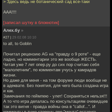
> Здесь ведь не ботанический сад все-таки
ААА!!!!
[записал шутку в блокнотик]
Алех.бу
»
#27 |
29.02.08 10:10
to all, to Goblin
Почитал рецензию AG на "правду о 9 роте" - еще
ладно, но комментарии это же вообще ЖЕСТЬ.
Читая уже 7 лет опер.ру до сих пор считаю себя
"малолетним", по комментам учусь у камрадов
жизни.
Но даже для меня - на том форуме люди вообще не
в адеквате. Без понятия, для чего была создана игра
и как.
Замечания по геймпею - улет! Сохраняться нельзя!!!
А то что игра делалась по консультациям очевидцев
так это вигня - правда войны она в "callof...". И
комменты в туже сторону, про "мента" вставить