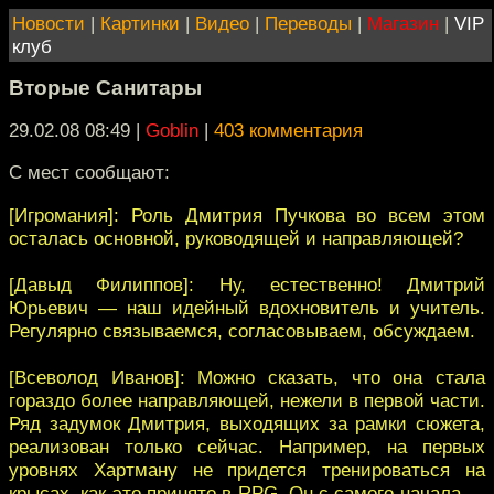
Новости
|
Картинки
|
Видео
|
Переводы
|
Магазин
|
VIP
клуб
Вторые Санитары
29.02.08 08:49
|
Goblin
|
403 комментария
С мест сообщают:
[Игромания]: Роль Дмитрия Пучкова во всем этом
осталась основной, руководящей и направляющей?
[Давыд Филиппов]: Ну, естественно! Дмитрий
Юрьевич — наш идейный вдохновитель и учитель.
Регулярно связываемся, согласовываем, обсуждаем.
[Всеволод Иванов]: Можно сказать, что она стала
гораздо более направляющей, нежели в первой части.
Ряд задумок Дмитрия, выходящих за рамки сюжета,
реализован только сейчас. Например, на первых
уровнях Хартману не придется тренироваться на
крысах, как это принято в RPG. Он с самого начала —