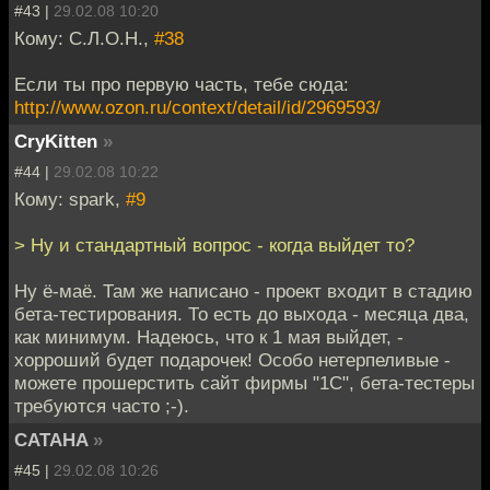
#43 |
29.02.08 10:20
Кому: С.Л.О.Н.,
#38
Если ты про первую часть, тебе сюда:
http://www.ozon.ru/context/detail/id/2969593/
CryKitten
»
#44 |
29.02.08 10:22
Кому: spark,
#9
> Ну и стандартный вопрос - когда выйдет то?
Ну ё-маё. Там же написано - проект входит в стадию
бета-тестирования. То есть до выхода - месяца два,
как минимум. Надеюсь, что к 1 мая выйдет, -
хорроший будет подарочек! Особо нетерпеливые -
можете прошерстить сайт фирмы "1С", бета-тестеры
требуются часто ;-).
CATAHA
»
#45 |
29.02.08 10:26