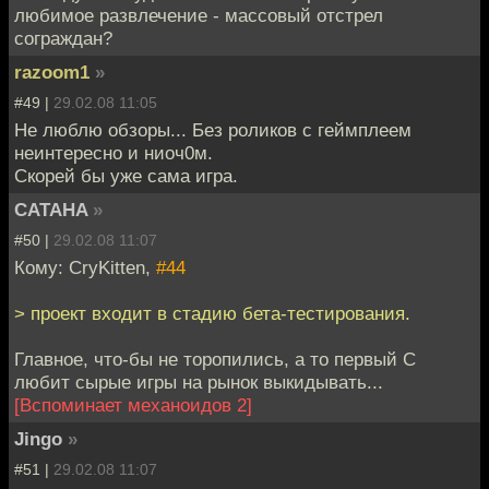
любимое развлечение - массовый отстрел
сограждан?
razoom1
»
#49 |
29.02.08 11:05
Не люблю обзоры... Без роликов с геймплеем
неинтересно и ниоч0м.
Скорей бы уже сама игра.
CATAHA
»
#50 |
29.02.08 11:07
Кому: CryKitten,
#44
> проект входит в стадию бета-тестирования.
Главное, что-бы не торопились, а то первый С
любит сырые игры на рынок выкидывать...
[Вспоминает механоидов 2]
Jingo
»
#51 |
29.02.08 11:07