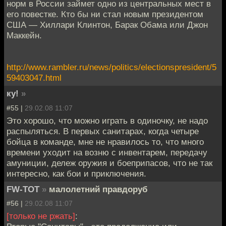
норм в России займет одно из центральных мест в
его повестке. Кто бы ни стал новым президентом
США — Хиллари Клинтон, Барак Обама или Джон
Маккейн.
http://www.rambler.ru/news/politics/electionspresident/5
59403047.html
ку!
»
#55 |
29.02.08 11:07
Это хорошо, что можно играть в одиночку, не надо
распыляться. В первых санитарах, когда четыре
бойца в команде, мне не нравилось то, что много
времени уходит на возню с инвентарем, передачу
амуниции, дележ оружия и боеприпасов, что не так
интересно, как бои и приключения.
FW-TOT
»
малолетний правдоруб
#56 |
29.02.08 11:07
[только не ржать]
: