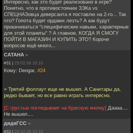
Интересно, как это будет реализовано в игре?
Понятно, что в противостоянии ЗЭКа vs
СПЕЦНАЗовца деверсанта я поставлю на 2-го... Так
что? Гопота будет ордами лезть? А как будут
прокачиваться "специфические навыки, характерные
для этой планеты" ? А главное, КОГДА Я СМОГУ
ПОЙТИ В МАГАЗИН И КУПИТЬ ЭТО? Короче
вопросов ещё много...
CATAHA
»
#31 |
29.02.08 10:10
Кому: Deogar,
#24
> Третий фоллаут еще не вышел. А Санитары да,
редко бывает, но все равно играть интересно.
[С грустью поглядывает на Красную кнопку]
Даааа....
Не вышел....
дядяГСС
»
#32 |
29.02.08 10:10