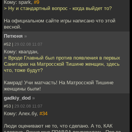
Кому: spark,
#9
> Ну и стандартный вопрос - когда выйдет то?
На официальном сайте игры написано что этой
весной.
Петюня
»
#52 |
29.02.08 11:07
Кому: квалдан,
> Вроде Главный был против появления в первых
Санитарах на Матросской Тишине женщин, здесь
что, тоже будут?
Камрад! Учи матчасть! На Матросской Тишине
женщины были!
gadkiy_dod
»
#53 |
29.02.08 11:07
Кому: Алех.бу,
#34
Люди оценивают не то, что сделано. А то, КАК