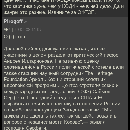
сделано. Лично мне ПРАВДА понравилась. Про то,
что картинка хуже, чем у КОД4 - не в ней дело. Да и
жанры это разные. Извините за ОФТОП.
Pirogoff
»
#54 |
29.02.08 11:07
Офф-топ:
Дальнейший ход дискуссии показал, что ее
участники в целом разделяют критический пафос
Андрея Илларионова. Негативную оценку
сложившейся в России политической системе дали
также старший научный сотрудник The Heritage
Foundation Ариэль Коэн и старший советник
Европейской программы Центра стратегических и
международных исследований (CSIS) Саймон
Серфети. Последний предложил США и ЕС
выработать единую политику в отношении России
по наиболее волнующим Запад вопросам. "Мы
можем это сделать так же, как мы действовали в
вопросе о независимости Косово",— заявил
господин Серфети.