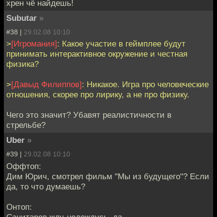
хрен чё найдешь!
Subutar
»
#38 |
29.02.08 10:10
>
[Игромания]
: Какое участие в геймплее будут
принимать интерактивное окружение и честная
физика?
>
[Давыд Филиппов]
: Никакое. Игра про человеческие
отношения, скорее про лирику, а не про физику.
Чего это значит? Убавят реалистичности в
стрельбе?
Uber
»
#39 |
29.02.08 10:10
Оффтоп:
Дим Юрич, смотрел фильм "Мы из будущего"? Если
да, то что думаешь?
Онтоп:
Санитаров жду-недождусь, да.