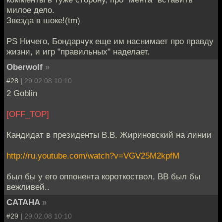
милое дело.
Звезда в шоке!(tm)
PS Ничего, Бондарчук еще им наснимает про правду
жизни, и игр "правильных" наделает.
Oberwolf
»
#28 |
29.02.08 10:10
2 Goblin
[OFF_TOP]
Кандидат в президенты В.В. Жириновский на линии
http://ru.youtube.com/watch?v=VGV25M2kpfM
был бы у его оппонента короткоствол, ВВ был бы
вежливей..
CATAHA
»
#29 |
29.02.08 10:10