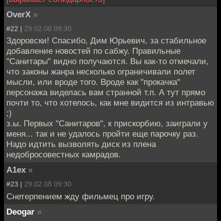
OverX
»
#22 |
29.02.08 09:30
Здоровски! Спасибо, Дим Юрьевич, за стабильное
добавление новостей по сабжу. Правильные
"Санитары" видно получаются. Вы как-то отмечали,
что законы жанра несколько ограничивали полет
мысли, или вроде того. Вроде как "прокачка"
персонажа виделась вам странной т.п. А тут прямо
почти то, что хотелось, как мне видится из интравью
;)
з.ы. Первых "Санитаров", к прискорбию, заиграли у
меня... так и не удалось пройти еще парочку раз.
Надо идтить вызволять диск из плена
недобросовестных камрадов.
A1ex
»
#23 |
29.02.08 09:30
Cнетерпением жду фильмец про игру.
Deogar
»