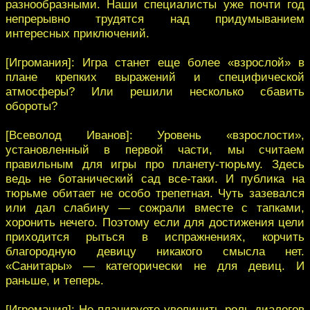
разнообразными. Наши специалисты уже почти год
непрерывно трудятся над придумыванием
интересных приключений.
[Игромания]: Игра станет еще более «взрослой» в
плане крепких выражений и специфической
атмосферы? Или решили несколько сбавить
обороты?
[Всеволод Иванов]: Уровень «взрослости»,
установленный в первой части, мы считаем
правильным для игры про планету-тюрьму. Здесь
ведь не ботанический сад все-таки. И публика на
тюрьме обитает не особо трепетная. Чуть зазевался
или дал слабину — сожрали вместе с тапками,
хоронить нечего. Поэтому если для достижения цели
приходится рыться в испражнениях, корчить
благородную девицу никакого смысла нет.
«Санитары» — категорически не для девиц. И
раньше, и теперь.
[Игромания]: Не планируете увеличить роль диалогов