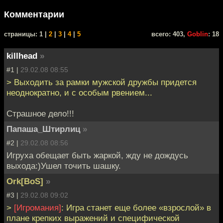
Комментарии
cтраницы: 1 |
2
|
3
|
4
|
5
всего: 403,
Goblin
: 18
killhead
»
#1 |
29.02.08 08:55
> Выходить за рамки мужской дружбы придется
неоднократно, и с особым рвением...
Страшное дело!!!
Папаша_Штирлиц
»
#2 |
29.02.08 08:56
Игруха обещает быть жаркой, жду не дождусь
выхода:)Ушел точить шашку.
Ork[BoS]
»
#3 |
29.02.08 09:02
>
[Игромания]
: Игра станет еще более «взрослой» в
плане крепких выражений и специфической