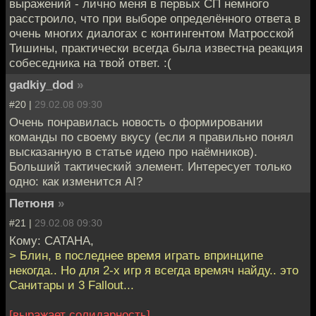
выражений - лично меня в первых СП немного
расстроило, что при выборе определённого ответа в
очень многих диалогах с контингентом Матросской
Тишины, практически всегда была известна реакция
собеседника на твой ответ. :(
gadkiy_dod
»
#20 |
29.02.08 09:30
Очень понравилась новость о формировании
команды по своему вкусу (если я правильно понял
высказанную в статье идею про наёмников).
Больший тактический элемент. Интересует только
одно: как изменится AI?
Петюня
»
#21 |
29.02.08 09:30
Кому: САТАНА,
> Блин, в последнее время играть впринципе
некогда.. Но для 2-х игр я всегда времяч найду.. это
Санитары и 3 Fallout...
[выражает солидарность]