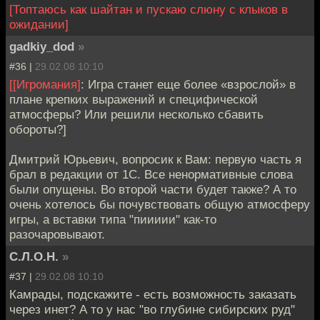
[Топтаюсь как шайтан и пускаю слюну с клыков в
ожидании]
gadkiy_dod
»
#36 |
29.02.08 10:10
[[Игромания]
: Игра станет еще более «взрослой» в
плане крепких выражений и специфической
атмосферы? Или решили несколько сбавить
обороты?]
Дмитрий Юрьевич, вопросик к Вам: первую часть я
брал в редакции от 1С. Все ненормативные слова
были опущены. Во второй части будет также? А то
очень хотелось бы почувствовать общую атмосферу
игры, а вставки типа "пиииии" как-то
разочаровывают.
С.Л.О.Н.
»
#37 |
29.02.08 10:10
Камрады, подскажите - есть возможность заказать
через инет? А то у нас "во глубине сибирских руд"