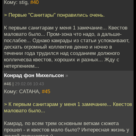
Кому: stig,
#40
> Первые "Санитары" понравились очень.
К первым санитарам у меня 1 замечание... Квестов
маловато было... Пром-зона что надо, а дальше-
послабее... Однако камрады из статьи успокаивают,
дескать огромный коллектив денно и ночно в
течении года трудился над созданием должного
колличесва квестов, хороших и разных... Жду с
нетерпением...
Конрад фон Михельсон
»
#46 |
29.02.08 10:43
Кому: CATAHA,
#45
> К первым санитарам у меня 1 замечание... Квестов
маловато было...
Камрад, по всем трем основным веткам сюжета
прошел - и квестов мало было? Интересная жизнь у
людей получается :)