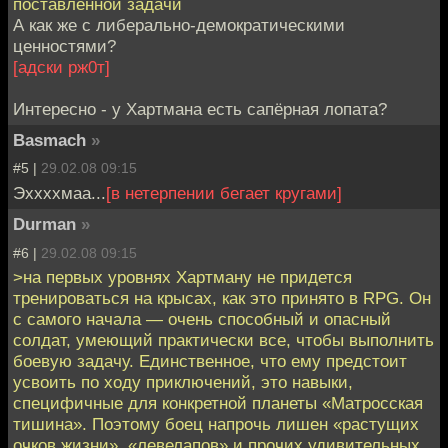
поставленной задачи
А как же с либерально-демократическими
ценностями?
[адски рж0т]
Интересно - у Хартмана есть сапёрная лопата?
Basmach
»
#5 |
29.02.08 09:15
Эххххмаа...
[в нетерпении бегает кругами]
Durman
»
#6 |
29.02.08 09:15
>на первых уровнях Хартману не придется
тренироваться на крысах, как это принято в RPG. Он
с самого начала — очень способный и опасный
солдат, умеющий практически все, чтобы выполнить
боевую задачу. Единственное, что ему предстоит
усвоить по ходу приключений, это навыки,
специфичные для конкретной планеты «Матросская
тишина». Поэтому боец напрочь лишен «растущих
очков жизни», «левелапов» и прочих удивительных