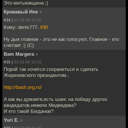
Это митьковщина ;)
Кровавый Инк
»
#34 |
02.03.08 15:15
Кому: denis777,
#30
Ну дык главное - это не как голосуют. Главное - кто
считает :) (С)
Bam Margera
»
#35 |
02.03.08 15:15
Порой так хочется сохраниться и сделать
Жириновского президентом..
http://bash.org.ru/
А как вы думаете,есть шанс на победу других
кандидатов,нежели Медведева?
И кто такой Богданов?
Yuri E.
»
#36 |
02.03.08 15:15