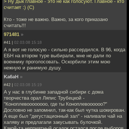
> Ну дык главное - это не как голосуют. Главное - кто
считает :) (С)
Кто - тоже не важно. Важно, за кого приказано
считать!!!
971481
»
#41 |
02.03.08 15:18
А я вот не голосую - сильно рассердился. В 96, когда
ЕБН на втором туре выбирали, мне не дали по
военнику проголосовать. Оскорбили этим мою
нежную и ранимую душу.
Ka6aH
»
#42 |
02.03.08 15:19
А у нас в глубинке западной сибири с дома
творчества орал Ляпис Трубецкой -
"Коноплевоооооооо, где ты Коноплевоооооо?"
Дословно не запомнил, так-как был чутка шокирован.
А еще был "дегустационный зал" - наливали чай на
халяву и предлагали закусывать булочкой.
Какой-та неприятный осадок остался после выборов.