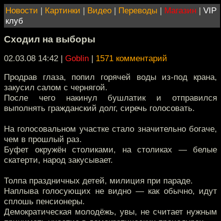
Новости
|
Картинки
|
Видео
|
Переводы
|
Магазин
|
VIP
клуб
Сходил на выборы
02.03.08 14:42
|
Goblin
|
1571 комментарий
Продрав глаза, попил горячей воды из-под крана,
закусил салом с чернягой.
После чего накинул бушлатик и отправился
выполнять гражданский долг, сиречь голосовать.
На голосовальном участке стало значительно богаче,
чем в прошлый раз.
Буфет окружён столиками, на столиках — белые
скатерти, народ закусывает.
Толпа праздничных детей, милиция при параде.
Наплыва голосующих не видно — как обычно, идут
сплошь пенсионеры.
Демократическая молодёжь, увы, не считает нужным