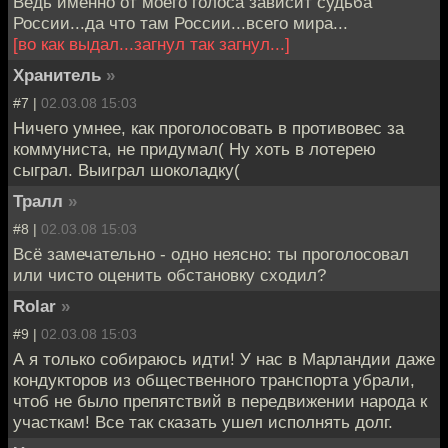
Ведь именно от моего голоса зависит судьба
России...да что там России...всего мира...
[во как выдал...загнул так загнул...]
Хранитель
»
#7 |
02.03.08 15:03
Ничего умнее, как проголосовать в противовес за
коммуниста, не придумал( Ну хоть в лотерею
сыграл. Выиграл шоколадку(
Тралл
»
#8 |
02.03.08 15:03
Всё замечательно - одно неясно: ты проголосовал
или чисто оценить обстановку сходил?
Rolar
»
#9 |
02.03.08 15:03
А я только собираюсь идти! У нас в Марландии даже
кондукторов из общественного транспорта убрали,
чтоб не было препятствий в передвижении народа к
участкам! Все так сказать ушел исполнять долг.