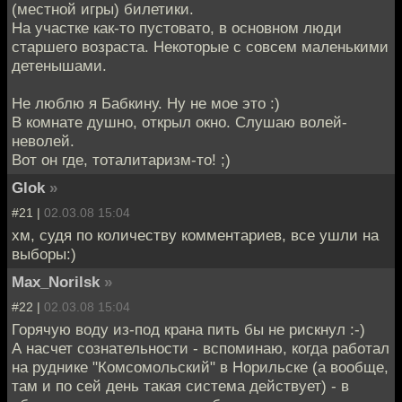
(местной игры) билетики.
На участке как-то пустовато, в основном люди
старшего возраста. Некоторые с совсем маленькими
детенышами.
Не люблю я Бабкину. Ну не мое это :)
В комнате душно, открыл окно. Слушаю волей-
неволей.
Вот он где, тоталитаризм-то! ;)
Glok
»
#21 |
02.03.08 15:04
хм, судя по количеству комментариев, все ушли на
выборы:)
Max_Norilsk
»
#22 |
02.03.08 15:04
Горячую воду из-под крана пить бы не рискнул :-)
А насчет сознательности - вспоминаю, когда работал
на руднике "Комсомольский" в Норильске (а вообще,
там и по сей день такая система действует) - в