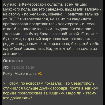
А у нас, в Кемеровской области, всем лицам
мужского пола, как это заведено, выдавали талончик
на стопку - по желанию, конечно. Представитель же
от ЛДПР интересовался, не за их ли кандидата
проголосовал представитель электората - и, если
ответ был положительным, выдавался еще один
талончик - на бутерброд с красной икрой. Столик с
бутерами, накрытый жириновцыми, располагался
рядом с водочным - что характерно, без какой-либо
партийной символики. Видимо, чтобы не сочли за
агитацию.
Онтожка
»
#50 |
02.03.08 15:26
Кому: Vlazermann,
#5
> Потом, по новостям показали, что Севастополь
отличился больше других городрв, почти в едином
порыве проголосовав за Ющинку. Надо ли к этому
что добавлять?