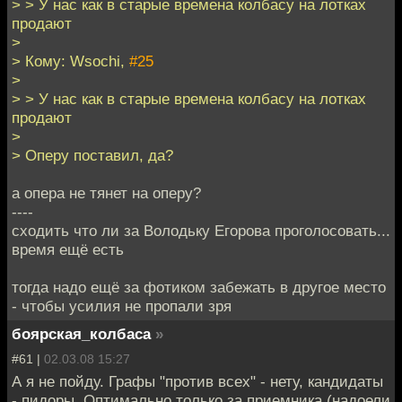
> > У нас как в старые времена колбасу на лотках
продают
>
> Кому: Wsochi,
#25
>
> > У нас как в старые времена колбасу на лотках
продают
>
> Оперу поставил, да?
а опера не тянет на оперу?
----
сходить что ли за Володьку Егорова проголосовать...
время ещё есть
тогда надо ещё за фотиком забежать в другое место
- чтобы усилия не пропали зря
боярская_колбаса
»
#61 |
02.03.08 15:27
А я не пойду. Графы "против всех" - нету, кандидаты
- пидоры. Оптимально только за приемника (надоели