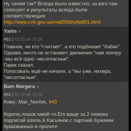
Ну зачем так? Всегда было известно, за кого там
голосуют и результаты всегда были
соответствующие.
http://www.cvk.gov.ua/vnd2006/w6p001.html
Yants
»
#51 |
02.03.08 15:26
Главное, не кто "считает", а кто подбивает "бабки".
Однако, ничто не остановит движение "нам похеру
-мы всё одно -несогласные".
Гарик сказал.
Голосовать ещё не начали, а "мы уже, нихера,
"несогласные".
Bam Margera
»
#52 |
02.03.08 15:26
Кому: Max_Norilsk,
#43
Короче,лошок какой-то.Его ваще за 2 лимона
подписей взяли.А Касьянов с партией бумажек
бракованных-в пролете