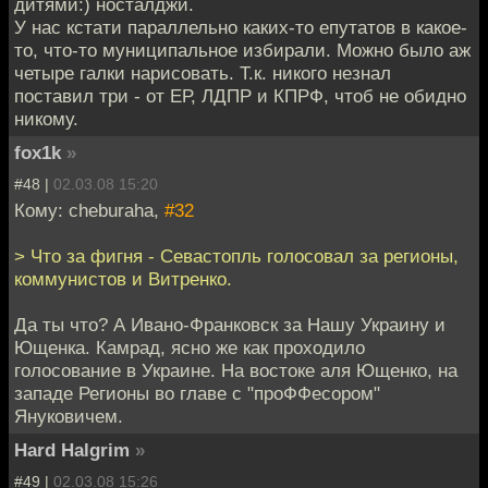
дитями:) носталджи.
У нас кстати параллельно каких-то епутатов в какое-
то, что-то муниципальное избирали. Можно было аж
четыре галки нарисовать. Т.к. никого незнал
поставил три - от ЕР, ЛДПР и КПРФ, чтоб не обидно
никому.
fox1k
»
#48 |
02.03.08 15:20
Кому: cheburaha,
#32
> Что за фигня - Севастопль голосовал за регионы,
коммунистов и Витренко.
Да ты что? А Ивано-Франковск за Нашу Украину и
Ющенка. Камрад, ясно же как проходило
голосование в Украине. На востоке аля Ющенко, на
западе Регионы во главе с "проФФесором"
Януковичем.
Hard Halgrim
»
#49 |
02.03.08 15:26