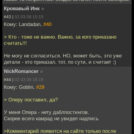
Кровавый Инк
»
#43 |
02.03.08 15:19
Кому: Landadan,
#40
> Кто - тоже не важно. Важно, за кого приказано
считать!!!
Не могу не согласиться. НО, может быть, это уже
детали - кто приказал, тот, по сути, и считает :)
NickRomancer
»
#44 |
02.03.08 15:19
Кому: Goblin,
#29
> Оперу поставил, да?
У меня Опера - нету даблпостингов.
Скорее всего камрад не увидел надпись
>Комментарий появится на сайте только после