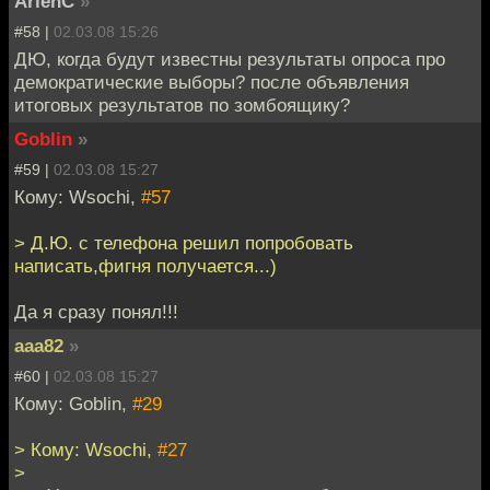
ArienC
»
#58 |
02.03.08 15:26
ДЮ, когда будут известны результаты опроса про
демократические выборы? после объявления
итоговых результатов по зомбоящику?
Goblin
»
#59 |
02.03.08 15:27
Кому: Wsochi,
#57
> Д.Ю. с телефона решил попробовать
написать,фигня получается...)
Да я сразу понял!!!
aaa82
»
#60 |
02.03.08 15:27
Кому: Goblin,
#29
> Кому: Wsochi,
#27
>