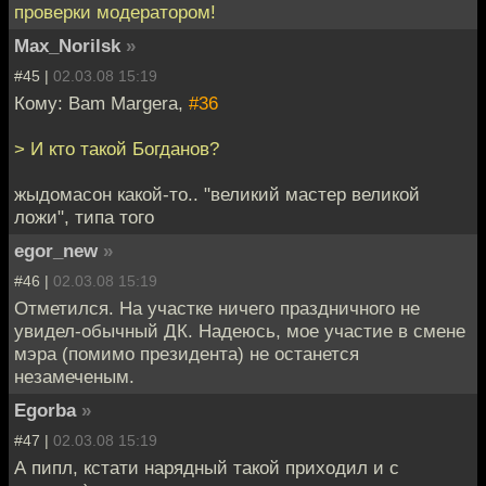
проверки модератором!
Max_Norilsk
»
#45 |
02.03.08 15:19
Кому: Bam Margera,
#36
> И кто такой Богданов?
жыдомасон какой-то.. "великий мастер великой
ложи", типа того
egor_new
»
#46 |
02.03.08 15:19
Отметился. На участке ничего праздничного не
увидел-обычный ДК. Надеюсь, мое участие в смене
мэра (помимо президента) не останется
незамеченым.
Egorba
»
#47 |
02.03.08 15:19
А пипл, кстати нарядный такой приходил и с