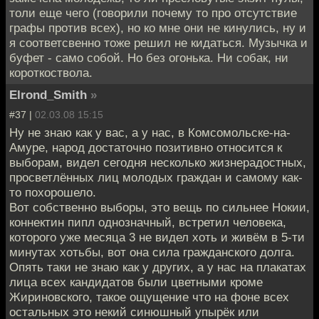
толи еще чего (говорили почему то про отсутствие
графы против всех), но ко мне они не кинулись, ну и
я соответсвенно тоже решил не кидаться. Музычка и
буфет - само собой. Но без огонька. Ни собак, ни
короткоствола.
Elrond_Smith
»
#37 |
02.03.08 15:15
Ну не знаю как у вас, а у нас, в Комсомольске-на-
Амуре, народ достаточно позитивно относится к
выборам, видел сегодня несколько жизнерадостных,
просветлённых лиц молодых граждан и самому как-
то похорошело.
Вот собственно выборы, это вещь по сильнее Нокии,
коннектин пипл однозначный, встретил человека,
которого уже месяца 3 не видел хоть и живём в 5-ти
минутах хотьбы, вот она сила гражданского долга.
Опять таки не знаю как у других, а у нас на плакатах
лица всех кандидатов были цветными кроме
Жириновского, такое ощущение что на фоне всех
остальных это некий синюшный упырёк или