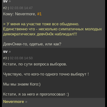
sv
»
#2 |
02.03.08 14:47
Кому: Nevermore,
#1
> У меня на участке тоже все обыденно.
Единственно что - несколько симпатичных молодых
демократических девч0н0к наблюдал!!!
ДевчОнки-то, одетые, или как?
sv
»
#3 |
02.03.08 14:50
Кстати, по сути вопроса выборов.
Чувствую, что кого-то одного точно выберут !
Мы мы знаем Кого:)
Кстати, я за него и проголосовал :)
Nevermore
»