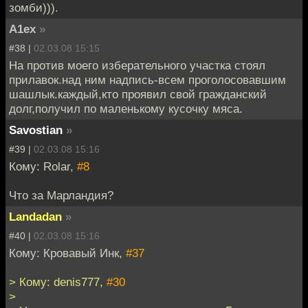
зомби))).
A1ex
»
#38 |
02.03.08 15:15
На против моего изберательного участка стоял
прилавок.над ним надпись-всем проголосовавшим
шашлык.каждый,кто проявил свой гражданский
долг,получил по маленькому кусочку мяса.
Savostian
»
#39 |
02.03.08 15:16
Кому: Rolar,
#8
Что за Марландия?
Landadan
»
#40 |
02.03.08 15:16
Кому: Кровавый Инк,
#37
> Кому: denis777,
#30
>