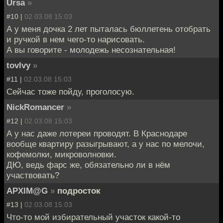
Ursa
»
#10 |
02.03.08 15:03
А у меня дочка 2 лет пыталась бюллетень отобрать
и ручкой в нем чего-то нарисовать.
А вы говорите - молодежь несознательная!
tovlvy
»
#11 |
02.03.08 15:03
Сейчас тоже пойду, проголосую.
NickRomancer
»
#12 |
02.03.08 15:03
А у нас даже лотереи проводят. В Краснодаре
вообще квартиру разыгрывают, а у нас по мелочи,
кофемолки, микроволновки.
ДЮ, ведь фарс же, обязательно ли в нём
участвовать?
APXIM@G
»
подросток
#13 |
02.03.08 15:03
Что-то мой избирательный участок какой-то