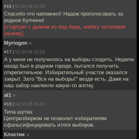
#16 |
02.03.08 15:03
Спасибо что напомнил! Надож проголосовать за
родное Купчино!
[стартует с дымом из под берц, набегу натягивая
ушанку]
Myriogon
»
#17 |
02.03.08 15:03
А у меня не получилось на выборы сходить. Неделю
назад был в родном городе, пытался получить
открепительное. Избирательный участок оказался
закрыт. Зато "Все на выборы!" везде есть. Даже на
наш забор наклеили какую-то агитку.
al1
»
#18 |
02.03.08 15:03
Типа шутка:
Центризбирком не позволит избирателям
сфальсифицировать итоги выборов.
Клостик
»