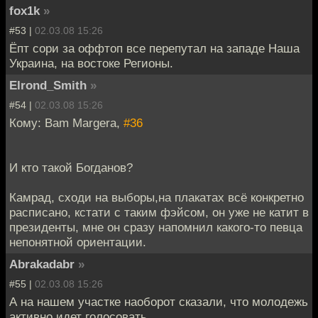
fox1k
»
#53 |
02.03.08 15:26
Ёпт сори за оффтоп все перепутал на западе Наша
Украина, на востоке Регионы.
Elrond_Smith
»
#54 |
02.03.08 15:26
Кому: Bam Margera,
#36
И кто такой Богданов?
Камрад, сходи на выборы,на плакатах всё конкретно
расписано, кстати с таким фэйсом, он уже не катит в
президенты, мне он сразу напомнил какого-то певца
непонятной ориентации.
Abrakadabr
»
#55 |
02.03.08 15:26
А на нашем участке наоборот сказали, что молодежь
активно идет голосовать.