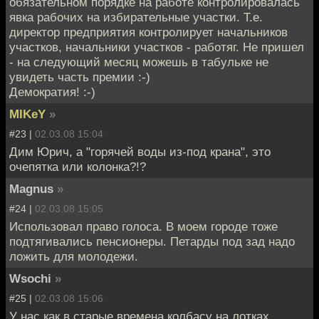
обязательном порядке на работе контролировалась
явка рабочих на избирательные участки. Т.е.
директор предприятия контролирует начальников
участков, начальники участков - работяг. Не пришел
- на следующий месяц можешь в табульке не
увидеть часть премии :-)
Демократия! :-)
MIKeY
»
#23 |
02.03.08 15:04
Дим Юрич, а "горячей воды из-под крана", это
очепятка или колонка?!?
Magnus
»
#24 |
02.03.08 15:05
Использовал право голоса. В моем городе тоже
подтягивались пенсионеры. Петарды под зад надо
ложить для молодежи.
Wsochi
»
#25 |
02.03.08 15:06
У нас как в старые времена колбасу на лотках