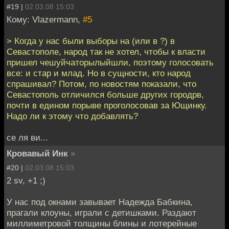
#19 |
02.03.08 15:03
Кому: Vlazermann,
#5
> Когда у нас были выборы на (или в ?) в
Севастополе, народ так не хотел, чтобы к власти
пришел чешуйчаторылыйшли, поэтому голосовать
все: и стар и млад. Но в сущности, кто народ
спрашивал? Потом, по новостям показали, что
Севастополь отличился больше других городрв,
почти в едином порыве проголосовав за Ющинку.
Надо ли к этому что добавлять?
се ля ви...
Кровавый Инк
»
#20 |
02.03.08 15:03
2 sv, +1 ;)
У нас под окнами завывает Надежда Бабкина,
прагали клоуны, играли с детишками. Раздают
миллиметровой толщины блины и лотерейные