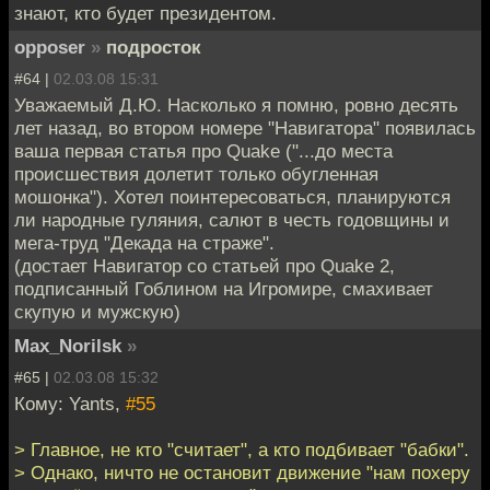
знают, кто будет президентом.
opposer
»
подросток
#64 |
02.03.08 15:31
Уважаемый Д.Ю. Насколько я помню, ровно десять
лет назад, во втором номере "Навигатора" появилась
ваша первая статья про Quake ("...до места
происшествия долетит только обугленная
мошонка"). Хотел поинтересоваться, планируются
ли народные гуляния, салют в честь годовщины и
мега-труд "Декада на страже".
(достает Навигатор со статьей про Quake 2,
подписанный Гоблином на Игромире, смахивает
скупую и мужскую)
Max_Norilsk
»
#65 |
02.03.08 15:32
Кому: Yants,
#55
> Главное, не кто "считает", а кто подбивает "бабки".
> Однако, ничто не остановит движение "нам похеру