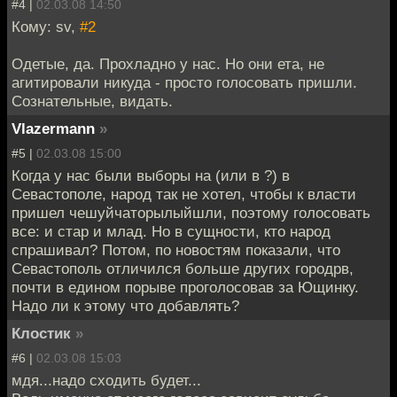
#4 |
02.03.08 14:50
Кому: sv,
#2
Одетые, да. Прохладно у нас. Но они ета, не
агитировали никуда - просто голосовать пришли.
Сознательные, видать.
Vlazermann
»
#5 |
02.03.08 15:00
Когда у нас были выборы на (или в ?) в
Севастополе, народ так не хотел, чтобы к власти
пришел чешуйчаторылыйшли, поэтому голосовать
все: и стар и млад. Но в сущности, кто народ
спрашивал? Потом, по новостям показали, что
Севастополь отличился больше других городрв,
почти в едином порыве проголосовав за Ющинку.
Надо ли к этому что добавлять?
Клостик
»
#6 |
02.03.08 15:03
мдя...надо сходить будет...