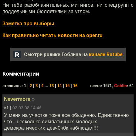
Ни тебе разоблачительных митингов, ни спецгрупп с
поддельными бюллетнями за углом.
Заметка про выборы
Как правильно читать новости на oper.ru
Смотри ролики Гоблина на
канале Rutube
Комментарии
cтраницы: 1 |
2
|
3
|
4
...
13
|
14
|
15
|
16
всего: 1571,
Goblin
: 64
Nevermore
»
#1 |
02.03.08 14:46
У меня на участке тоже все обыденно. Единственно
что - несколько симпатичных молодых
демократических девч0н0к наблюдал!!!