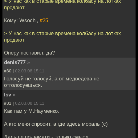
> У нас как в старые времена колбасу на лотках
продают
Кому: Wsochi,
#25
> У нас как в старые времена колбасу на лотках
продают
Оперу поставил, да?
denis777
»
#30 |
02.03.08 15:11
Голосуй не голосуй, а от медведева не
отголосуешься.
lsv
»
#31 |
02.03.08 15:11
Как там у М.Науменко.
А кто меня спросит, а где здесь мораль (с)
Дальше по-памяти - только смысл.