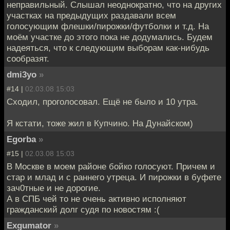
неправильный. Слышал неоднократно, что на других
участках на предыдущих раздавали всем
голосующим флешки/пирожки/футболки и т.д. На
моём участке до этого пока не додумались. Будем
надеяться, что к следующим выборам как-нибудь
сообразят.
dmi3yo
»
#14 |
02.03.08 15:03
Сходил, проголосовал. Ещё не было и 10 утра.
Я кстати, тоже жил в Купчино. На Дунайском)
Egorba
»
#15 |
02.03.08 15:03
В Москве в моем районе бойко голосуют. Причем и
стар и млад и с раннего утреца. И пирожки в буфете
зач0тные и не дорогие.
А в СПБ чей то не очень активно исполняют
гражданский долг судя по новостям :(
Exgumator
»