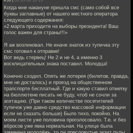
Когда мне накануне пришла смс (само собой все
буквы заглавные) от нашего местного оператора
следующего содержания:
«2 марта приходите на выборы президента! Ваш
голос важен для страны!!!»
Я аж возликовал. Не иначе знаток из тупичка эту
смс готовил к отправке!
Вот ведь стервец! Не 2 и не 4, а именно 3
восклицательных знака поставил. Молодца!
Конечно сходил. Опять же лотерея (билетов, правда,
мне не досталось) и проезд на общественном
трапспорте бесплатный. Где и какую ставил отметку
на бюллютене писать не буду, чтоб не сочли за
агитацию. (При таком количестве посетителей
тупичок уже давно средство массовой информации
если не сказать больше) Было тихо, покойно. На
моем листе уже половина проголосовало. Т.е. и без
вбросов уже явка нормальная. На улице была
замечена молодёжь, то ли пресловутые экзит пулы,