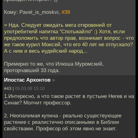
Кому: Pavel_is_moskvi,
#39
> Нда. Следует ожидать мега откровений от
употребителй напитка "Спотыкайло" :) Хотя, если
предположить что автор прав, возникает вопрос - что
же такое курил Моисей, что его 40 лет не отпускало?
А с ним и весь иудейский народ...
Примерно то же, что Илюша Муромский,
проторчавший 33 года.
Ипостас Архонтов
»
#43 |
05.03.08 15:10
1.Интересно, а что такое растет в пустыне Негев и на
Синае? Молчит профессор.
2. Неопалимая купина - реально существующее
растение с реалистично описанными в Библии
свойствами. Професор об этом явно не знает.