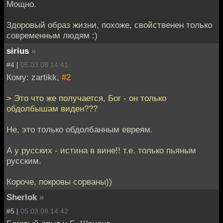
Мощно.
Здоровый образ жизни, похоже, свойственен только
современным людям :)
sirius
»
#4 |
05.03.08 14:41
Кому: zartikk,
#2
> Это что же получается, Бог - он только
обдолбышам виден???
Не, это только обдолбанным евреям.
А у русских - истина в вине!! т.е. только пьяным
русским.
Короче, покровы сорваны))
Sherlok
»
#5 |
05.03.08 14:42