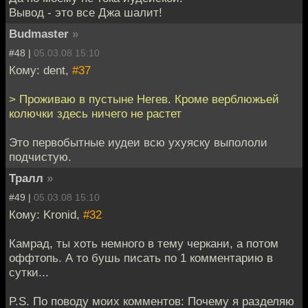
Вывод - это все Джа шалит!
Budmaster
»
#48 |
05.03.08 15:10
Кому: dent,
#37
> Проживаю в пустыне Негев. Кроме верблюжьей
колючки здесь ничего не растет
Это первобытные иудеи всю ухуяску выпололи
подчистую.
Тралл
»
#49 |
05.03.08 15:10
Кому: Kronid,
#32
Камрад, ты хоть немного в тему черкани, а потом
оффтопь. А то бушь писать по 1 комментарию в
сутки...
P.S. По поводу моих комментов: Почему я разделяю