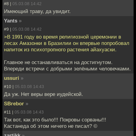
#8 |
05.03.08 14:42
Имеющий траву, да увидит.
Yants
»
#9 |
05.03.08 14:42
>В 1991 году во время религиозной церемонии в
лесах Амазонки в Бразилии он впервые попробовал
напиток из психотропного растения айахуаски.
Главное не останавливаться на достигнутом.
Впереди встречи с добрыми зелёными человечками.
ussuri
»
#10 |
05.03.08 14:43
Да уж. Нет веры вере иудейской.
SBrebor
»
#11 |
05.03.08 14:43
Так вот, как это было!!! Покровы сорваны!!!
Кастанеда об этом ничего не писал? ©
zartikk
»