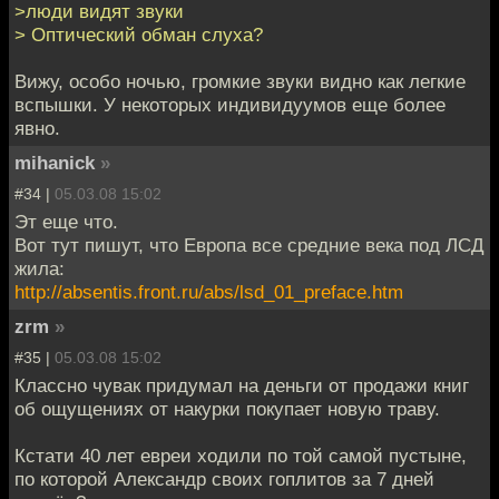
>люди видят звуки
> Оптический обман слуха?
Вижу, особо ночью, громкие звуки видно как легкие
вспышки. У некоторых индивидуумов еще более
явно.
mihanick
»
#34 |
05.03.08 15:02
Эт еще что.
Вот тут пишут, что Европа все средние века под ЛСД
жила:
http://absentis.front.ru/abs/lsd_01_preface.htm
zrm
»
#35 |
05.03.08 15:02
Классно чувак придумал на деньги от продажи книг
об ощущениях от накурки покупает новую траву.
Кстати 40 лет евреи ходили по той самой пустыне,
по которой Александр своих гоплитов за 7 дней