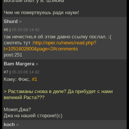
Богатый опыт у Б. Шэнона
Чем не пожертвуешь ради науки!
Shurd
»
#6 |
05.03.08 14:42
так нечестно,я об этом давно ссылку послал. :(
смотеть тут :
http://oper.ru/news/read.php?
t=1051602800&page=2#comments
post:251
Bam Margera
»
#7 |
05.03.08 14:42
Кому: Фокс,
#1
> Растаманы снова в деле? Да прибудет с нами
великий Раста???
Может,Джа?
Джа на нашей стороне!(с)
koch
»