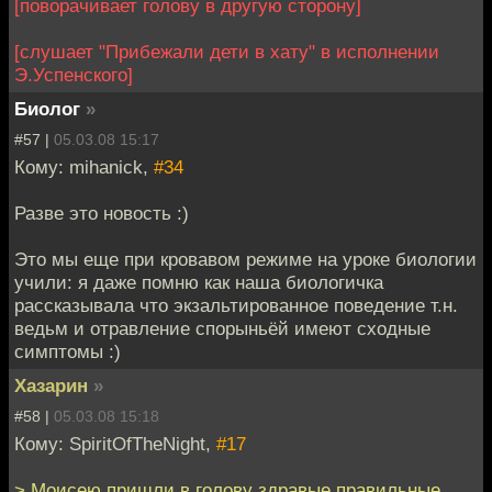
[поворачивает голову в другую сторону]
[слушает "Прибежали дети в хату" в исполнении
Э.Успенского]
Биолог
»
#57 |
05.03.08 15:17
Кому: mihanick,
#34
Разве это новость :)
Это мы еще при кровавом режиме на уроке биологии
учили: я даже помню как наша биологичка
рассказывала что экзальтированное поведение т.н.
ведьм и отравление спорыньёй имеют сходные
симптомы :)
Хазарин
»
#58 |
05.03.08 15:18
Кому: SpiritOfTheNight,
#17
> Моисею пришли в голову здравые правильные