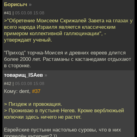
Борисыч
»
#41 |
05.03.08 15:08
>"Обретение Моисеем Скрижалей Завета на глазах у
всего народа Израиля является классическим
примером коллективной галлюцинации", -
утверждает ученый.
"Приход" торчка-Моисея и древних евреев длится
более 2000 лет. Растаманы с кастанедами отдыхают
в сторонке.
товарищ_ISAев
»
#42 |
05.03.08 15:08
Кому: dent,
#37
> Пиздеж и провокация.
> Проживаю в пустыне Негев. Кроме верблюжьей
колючки здесь ничего не растет.
Еврейские пустыни настолько суровы, что в них
проведён интернет? ))