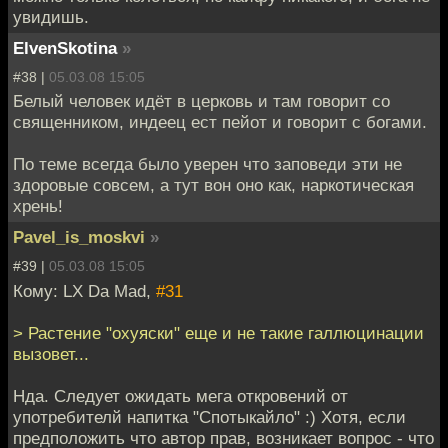
увидишь.
ElvenSkotina
»
#38 |
05.03.08 15:05
Белый человек идёт в церковь и там говорит со
священником, индеец ест пейот и говорит с богами.
По теме всегда было уверен что заповеди эти не
здоровые совсем, а тут вон оно как, наркотическая
хрень!
Pavel_is_moskvi
»
#39 |
05.03.08 15:05
Кому: LX Da Mad,
#31
> Растение "охуяски" еще и не такие галлюцинации
вызовет...
Нда. Следует ожидать мега откровений от
употребителй напитка "Спотыкайло" :) Хотя, если
предположить что автор прав, возникает вопрос - что