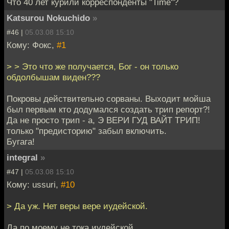
Что 40 лет курили корреспонденты "Time"?
Katsurou Nokuchido
»
#46 |
05.03.08 15:10
Кому: Фокс,
#1
> > Это что же получается, Бог - он только
обдолбышам виден???
Покровы действительно сорваны. Выходит мойша
был первым кто додумался создать трип репорт?!
Да не просто трип - а, Э ВЕРИ ГУД ВАЙТ ТРИП!
только "предисторию" забыл включить.
Бугага!
integral
»
#47 |
05.03.08 15:10
Кому: ussuri,
#10
> Да уж. Нет веры вере иудейской.
Да по моему не тока иудейской.