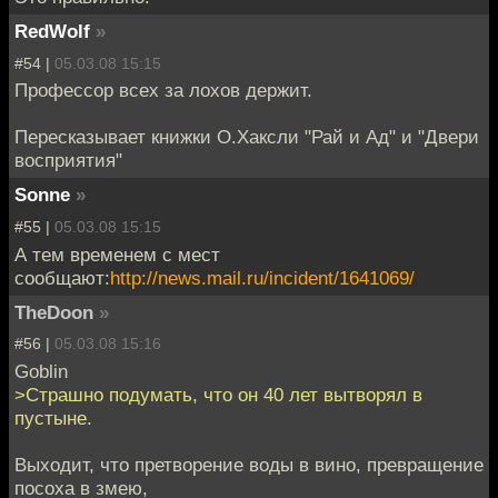
RedWolf
»
#54 |
05.03.08 15:15
Профессор всех за лохов держит.
Пересказывает книжки О.Хаксли "Рай и Ад" и "Двери
восприятия"
Sonne
»
#55 |
05.03.08 15:15
А тем временем с мест
сообщают:
http://news.mail.ru/incident/1641069/
TheDoon
»
#56 |
05.03.08 15:16
Goblin
>Страшно подумать, что он 40 лет вытворял в
пустыне.
Выходит, что претворение воды в вино, превращение
посоха в змею,