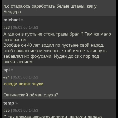
п.с стараюсь заработать белые штаны, как у
Бендера
michael
»
#23 |
05.03.08 14:53
А где он в пустыне стока травы брал ? Там же мало
чего растет.
Вообще он 40 лет водил по пустыне свой народ,
чтоб поколение сменилось, чтоб им не закиснуть
забавлял их фокусами. Иудеи до сих пор под
впечатлением.
spi
»
#24 |
05.03.08 14:53
>люди видят звуки
Оптический обман слуха?
temp
»
#25 |
05.03.08 14:53
С тех времен наркотехнологии шагнули далеко