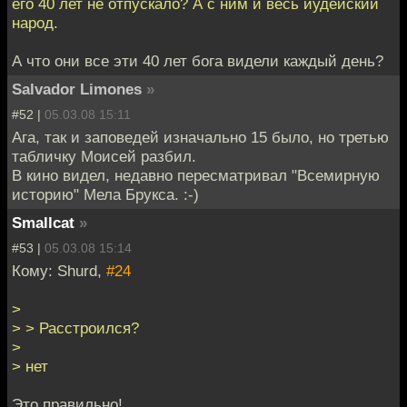
его 40 лет не отпускало? А с ним и весь иудейский
народ.
А что они все эти 40 лет бога видели каждый день?
Salvador Limones
»
#52 |
05.03.08 15:11
Ага, так и заповедей изначально 15 было, но третью
табличку Моисей разбил.
В кино видел, недавно пересматривал "Всемирную
историю" Мела Брукса. :-)
Smallcat
»
#53 |
05.03.08 15:14
Кому: Shurd,
#24
>
> > Расстроился?
>
> нет
Это правильно!