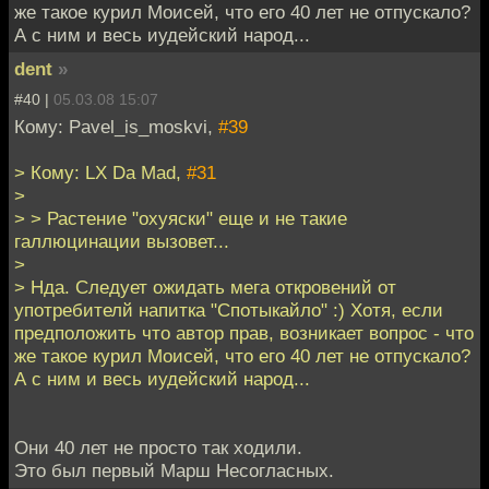
же такое курил Моисей, что его 40 лет не отпускало?
А с ним и весь иудейский народ...
dent
»
#40 |
05.03.08 15:07
Кому: Pavel_is_moskvi,
#39
> Кому: LX Da Mad,
#31
>
> > Растение "охуяски" еще и не такие
галлюцинации вызовет...
>
> Нда. Следует ожидать мега откровений от
употребителй напитка "Спотыкайло" :) Хотя, если
предположить что автор прав, возникает вопрос - что
же такое курил Моисей, что его 40 лет не отпускало?
А с ним и весь иудейский народ...
Они 40 лет не просто так ходили.
Это был первый Марш Несогласных.