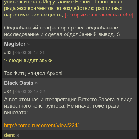
университета в Иерусалиме Бенни Шэнон после
ряда экспериментов по воздействию различных
наркотических веществ,
[которые он провел на себе]
.
Обдолбанный профессор провел обдолбанное
исследование и сделал обдолбанный вывод. :)
Magister
»
#63 |
05.03.08 15:21
> люди видят звуки
Так Фитц увидел Архея!
Black Oasis
»
#64 |
05.03.08 15:22
А вот атомная интерпретация Ветхого Завета в виде
известного конструктора. Не иначе, тоже трава
виновата:
http://porco.ru/content/view/224/
dent
»