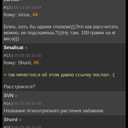
#12 |
05.03.08 14:44
Кому: sirius,
#4
Блин, хоть бы одним глазком)))Это как рассчитать
можно, не подскажешь?)))Ну там, 100 грамм на кг
веса)))
Smallcat
»
#13 |
05.03.08 14:45
Кому: Shurd,
#9
> так нечестно,я об этом давно ссылку послал. :(
Расстроился?
SVN
»
#14 |
05.03.08 14:46
Название психотропного растения забавное.
Shurd
»
#15 |
05.03.08 14:46