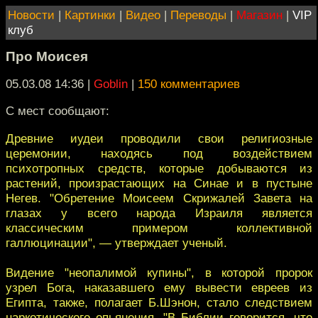
Новости
|
Картинки
|
Видео
|
Переводы
|
Магазин
|
VIP
клуб
Про Моисея
05.03.08 14:36
|
Goblin
|
150 комментариев
С мест сообщают:
Древние иудеи проводили свои религиозные
церемонии, находясь под воздействием
психотропных средств, которые добываются из
растений, произрастающих на Синае и в пустыне
Негев. "Обретение Моисеем Скрижалей Завета на
глазах у всего народа Израиля является
классическим примером коллективной
галлюцинации", — утверждает ученый.
Видение "неопалимой купины", в которой пророк
узрел Бога, наказавшего ему вывести евреев из
Египта, также, полагает Б.Шэнон, стало следствием
наркотического опьянения. "В Библии говорится, что