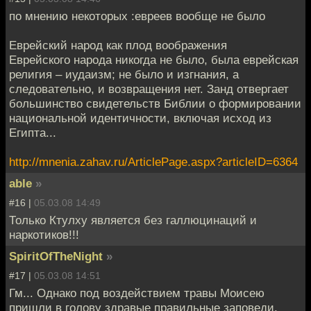
по мнению некоторых :еврeев вообще не было
Еврейский народ как плод воображения
Еврейского народа никогда не было, была еврейская
религия – иудаизм; не было и изгнания, а
следовательно, и возвращения нет. Занд отвергает
большинство свидетельств Библии о формировании
национальной идентичности, включая исход из
Египта...
http://mnenia.zahav.ru/ArticlePage.aspx?articleID=6364
able
»
#16 |
05.03.08 14:49
Только Ктулху является без галлюцинаций и
наркотиков!!!
SpiritOfTheNight
»
#17 |
05.03.08 14:51
Гм... Однако под воздействием травы Моисею
пришли в голову здравые правильные заповеди.