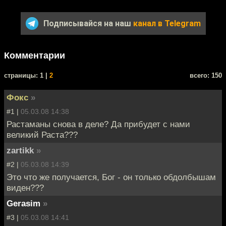
Подписывайся на наш
канал в Telegram
Комментарии
cтраницы: 1 |
2
всего: 150
Фокс
»
#1 |
05.03.08 14:38
Растаманы снова в деле? Да прибудет с нами
великий Раста???
zartikk
»
#2 |
05.03.08 14:39
Это что же получается, Бог - он только обдолбышам
виден???
Gerasim
»
#3 |
05.03.08 14:41