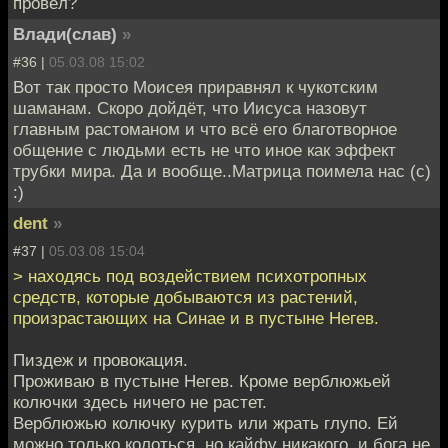
провёл?
Влади(слав)
»
#36 |
05.03.08 15:02
Вот так просто Моисея приравнял к чукотским
шаманам. Скоро дойдёт, что Иисуса назовут
главным растоманом и что всё его благотворное
общение с людьми есть не что иное как эффект
трубки мира. Да и вообще..Матрица поимела нас (с)
:)
dent
»
#37 |
05.03.08 15:04
> находясь под воздействием психотропных
средств, которые добываются из растений,
произрастающих на Синае и в пустыне Негев.
Пиздеж и провокация.
Проживаю в пустыне Негев. Кроме верблюжьей
колючки здесь ничего не растет.
Верблюжью колючку курить или жрать глупо. Ей
можно только колоться, но кайфу никакого, и бога не