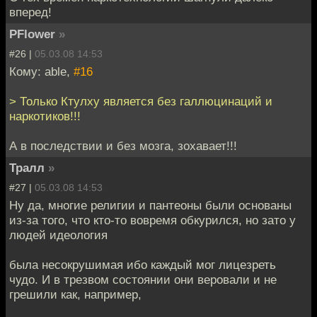
вперед!
PFlower
»
#26 |
05.03.08 14:53
Кому: able,
#16
> Только Ктулху является без галлюцинаций и
наркотиков!!!
А в последствии и без мозга, зохавает!!!
Тралл
»
#27 |
05.03.08 14:53
Ну да, многие религии и пантеоны были основаны
из-за того, что кто-то вовремя обкурился, но зато у
людей идеология
была несокрушимая ибо каждый мог лицезреть
чудо. И в трезвом состоянии они веровали и не
грешили как, например,