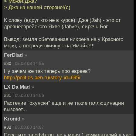
> Может,Джа?
> Джа на нашей стороне!(с)
К слову (вдруг кто не в курсе): Джа (Jah) - это от
древнееврейского Яхве (Jahve), сиречь Бог.
Вывод: земля обетованная нихрена не у Красного
моря, а посреди окияну - на Ямайке!!!
FerDiad
»
#30 |
05.03.08 14:55
Ну зачем же так теперь про евреев?
http://politics.aen.ru/story-id=695/
LX Da Mad
»
#31 |
05.03.08 14:56
Растение "охуяски" еще и не такие галлюцинации
вызовет...
Kronid
»
#32 |
05.03.08 14:57
Простите за оффтоп, но у меня 1 комментарий в час