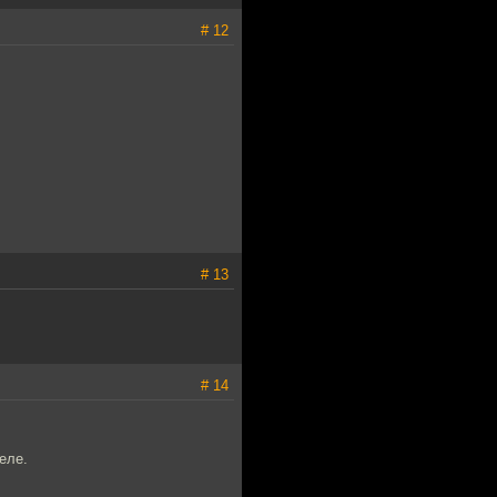
# 12
# 13
# 14
еле.