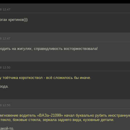
8 12:47
огах кретинов)))
8 12:47
ездить на жигулях, справедливость восторжествовала!
8 12:50
у тоётчика короткоствол - всё сложилось бы иначе.
рода.
8 12:50
мгновение водитель «ВАЗа–21099» начал буквально рубить иностранну
текло, боковые стекла, зеркала заднего вида, кузовные детали.
акой-то.