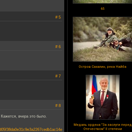
65
# 5
# 6
Остров Сахалин, река Найба
# 7
# 8
 Кажется, вчера это было.
Медаль ордена "За заслуги перед
Отечеством" II степени
05f38da0e31c9e3a2267cedb1ac14e