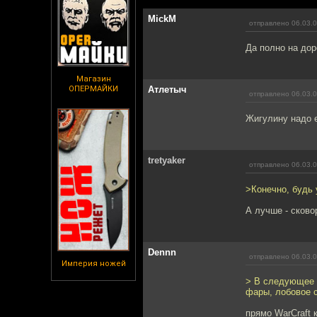
MickM
отправлено 06.03.0
Да полно на дор
Магазин
ОПЕРМАЙКИ
Атлетыч
отправлено 06.03.0
Жигулину надо 
tretyaker
отправлено 06.03.0
>Конечно, будь 
А лучше - сково
Dennn
отправлено 06.03.0
Империя ножей
> В следующее 
фары, лобовое с
прямо WarCraft к