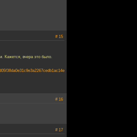
# 15
м. Кажется, вчера это было.
05f38da0e31c9e3a2267cedb1ac14e
# 16
# 17