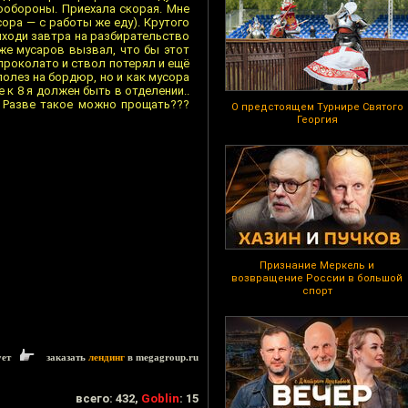
ообороны. Приехала скорая. Мне
сора — с работы же еду). Крутого
риходи завтра на разбирательство
 же мусаров вызвал, что бы этот
 проколато и ствол потерял и ещё
 полез на бордюр, но и как мусора
 к 8 я должен быть в отделении..
? Разве такое можно прощать???
О предстоящем Турнире Святого
Георгия
Признание Меркель и
возвращение России в большой
спорт
ует
заказать
лендинг
в megagroup.ru
всего: 432,
Goblin
: 15