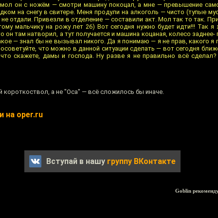
 мол он с ножём — смотри машину покоцал, а мне — превышение сам
дком на снегу в свитере. Меня продули на алкоголь — чисто (тупые му
 не отдали. Привезли в отделение — составили акт. Мол так то так. П
тому мальчику на рожу лет 26) Вот сегодня нужно будет идти!!! Так я
 он там натворил, а тут получается и машина коцаная, колесо заднее-
такое — знал бы не вызывал никого. Да я понимаю — я не прав, какого я
осоветуйте, что можно в данной ситуации сделать — вот сегодня ближе
 что скажете, дамы и господа. Ну разве я не правильно всё сделал
й короткоствол, а не "Оса" — всё сложилось бы иначе.
 на oper.ru
Вступай в нашу
группу ВКонтакте
Goblin рекоменд