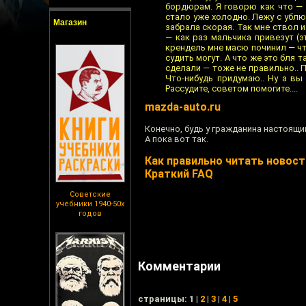
бордюрам. Я говорю как что —
стало уже холодно. Лежу с ублю
Магазин
забрала скорая. Так мне ствол и
— как раз мальчика привезут (э
крендель мне масю починил — что
судить могут. А что же это бля 
сделали — тоже не правильно.. П
Что-нибудь придумаю.. Ну а вы
Рассудите, советом помогите....
mazda-auto.ru
Конечно, будь у гражданина настоящи
А пока вот так.
Как правильно читать новости
Краткий FAQ
Советские
учебники 1940-50х
годов
Комментарии
cтраницы: 1 |
2
|
3
|
4
|
5