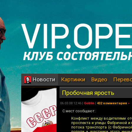
Картинки
Видео
Перев
Новости
Пробочная ярость
06.03.08 12:46 |
Goblin
|
432 комментария
»
С мест сообщают:
Конфликт между водителями оте
проспекта и улицы Фабричной и 
потока транспорта (с Фабричной
попали и участники этого инци