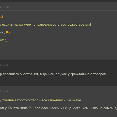
8 12:52
#2
 ездить на жигулях, справедливость восторжествовала!
рис,
#5
м ;)))
8 12:53
 весеннего обострения, в данном случае у гражданина с топором.
8 12:53
у тоётчика короткоствол - всё сложилось бы иначе.
ол у Константина Р. - всё сложилось бы ещё хуже, чем было на самом д