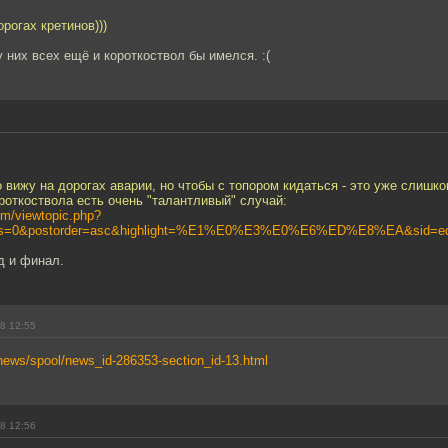
рогах кретинов)))
у них всех ещё и короткоствол бы имелся. :(
 вижу на дорогах аварии, но чтобы с топором кидаться - это уже слишко
роткоствола есть очень "талантливый" случай:
um/viewtopic.php?
ays=0&postorder=asc&highlight=%E1%E0%E3%E0%E6%ED%E8%EA&sid=ed
д и финал.
8 12:55
/news/spool/news_id-286353-section_id-13.html
8 12:56