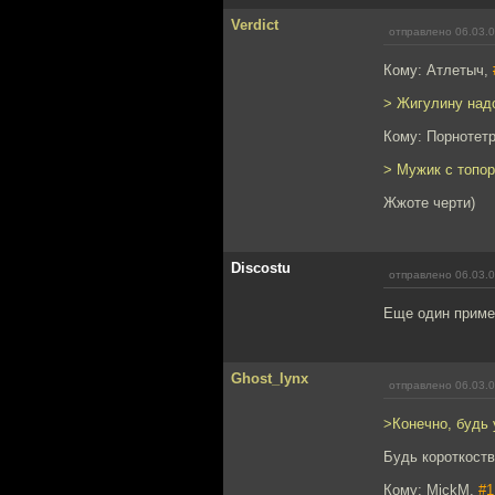
Verdict
отправлено 06.03.0
Кому: Атлетыч,
> Жигулину надо
Кому: Порнотет
> Мужик с топоро
Жжоте черти)
Discostu
отправлено 06.03.0
Еще один пример
Ghost_lynx
отправлено 06.03.0
>Конечно, будь 
Будь короткоств
Кому: MickM,
#1