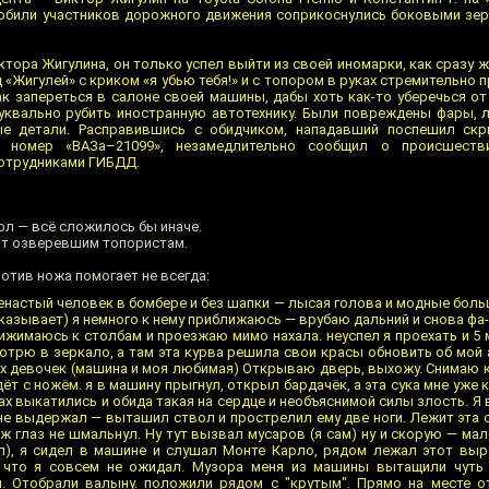
били участников дорожного движения соприкоснулись боковыми зерк
тора Жигулина, он только успел выйти из своей иномарки, как сразу ж
«Жигулей» с криком «я убью тебя!» и с топором в руках стремительно 
ак запереться в салоне своей машины, дабы хоть как-то уберечься о
уквально рубить иностранную автотехнику. Были повреждены фары, л
ые детали. Расправившись с обидчиком, нападавший поспешил скр
й номер «ВАЗа–21099», незамедлительно сообщил о происшеств
отрудниками ГИБДД.
ол — всё сложилось бы иначе.
рот озверевшим топористам.
отив ножа помогает не всегда:
настый человек в бомбере и без шапки — лысая голова и модные больш
оказывает) я немного к нему приближаюсь — врубаю дальний и снова фа
рижимаюсь к столбам и проезжаю мимо нахала. неуспел я проехать и 5 
трю в зеркало, а там эта курва решила свои красы обновить об мой а
х девочек (машина и моя любимая) Открываю дверь, выхожу. Снимаю к
идёт с ножём. я в машину прыгнул, открыл бардачёк, а эта сука мне уже
зах выкатились и обида такая на сердце и необъяснимой силы злость. Я 
 не выдержал — выташил ствол и прострелил ему две ноги. Лежит эта 
ж глаз не шмальнул. Ну тут вызвал мусаров (я сам) ну и скорую — мал
ал), я сидел в машине и слушал Монте Карло, рядом лежал этот вы
, что я совсем не ожидал. Музора меня из машины вытащили чуть 
м. Отобрали валыну. положили рядом с "крутым". Прямо на месте о