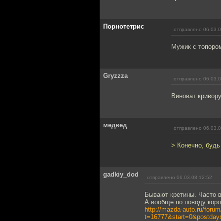
Порнотетрис
отправлено 06.03.0
Мужик с топором 
Gryzzza
отправлено 06.03.0
Виноват кривору
медвед
отправлено 06.03.0
> Конечно, будь
gadkiy_dod
отправлено 06.03.08 12:52
Бывают кретины. Часто в
А вообще по поводу коро
http://mazda-auto.ru/forum
t=16777&start=0&postd