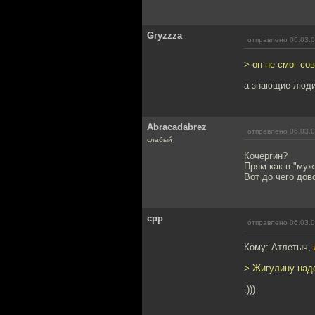
Gryzzza
отправлено 06.03.0
> он не смог со
а знающие люди 
Abracadabrez
отправлено 06.03.0
слабый
Кочергин?
Прям как в "мужи
Вот до чего дов
cpp
отправлено 06.03.0
Кому: Атлетыч,
> Жигулину надо
:)))