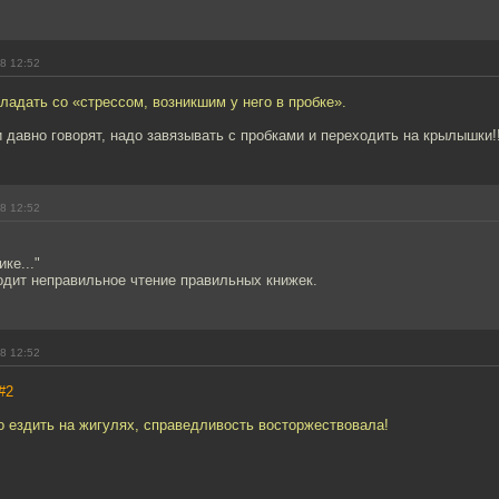
8 12:52
владать со «стрессом, возникшим у него в пробке».
давно говорят, надо завязывать с пробками и переходить на крылышки!!
8 12:52
ке..."
одит неправильное чтение правильных книжек.
8 12:52
#2
 ездить на жигулях, справедливость восторжествовала!