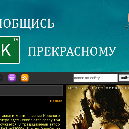
Разное
вязке в месте слияния Красного
ентра здесь сливаются сразу три
 сужается. В традиционный затор
 «ВАЗе–21099». В ходе борьбы за