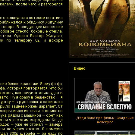
алами, после чего и разгорелся
е столкнулся с потоком негатива
приближался к обидчику. Жигулину
т топора. В следующее мгновение
обовое стекло, боковые стекла,
ыться. Однако Виктор Жигулин,
ии по телефону 02, и вскоре
Видео
ие белые красовки. Я ему фа-фа,
-фа. История повторяется. Что бы
метров, как почувствовал удар в
вто. Ну я сразу в бешенство — я
уртку — в руке зажата зажигалка
 крыло заднее ножём царапает. От
выпрыгиваю из тачки. а он мне по
сука рядом с машиной — орёт как
Дядя Вова про фильм "Свидание
о ли что с этим выродком. Когда
вслепую"
родок — уже не стонал — замёрз
ли не через стекло. Я померял
тдал 300р штрафа — за езду по