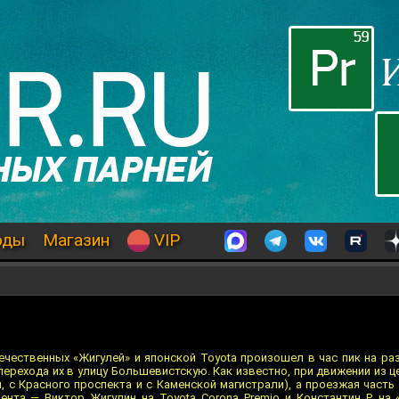
оды
Магазин
VIP
чественных «Жигулей» и японской Toyota произошел в час пик на раз
перехода их в улицу Большевистскую. Как известно, при движении из ц
, с Красного проспекта и с Каменской магистрали), а проезжая часть
дента — Виктор Жигулин на Toyota Corona Premio и Константин Р. на