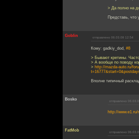
> Да полно на до
Представь, что 
Goblin
отправлено 06.03.08 12:54
Кому: gadkiy_dod,
#8
> Бывают кретины. Часто
> А вообще по поводу ко
>
http://mazda-auto.ru/for
t=16777&start=0&postd
Вполне типичный раскла
Bosko
отправлено 06.03.0
http://www.e1.ru
FatMob
отправлено 06.03.0