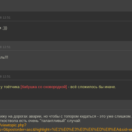
8 12:51
;)))
8 12:51
ль!!!
8 12:51
 у тоётчика
[бабушка со сковородкой]
- всё сложилось бы иначе.
ижу на дорогах аварии, но чтобы с топором кидаться - это уже слишком.
ткоствола есть очень "талантливый" случай:
/viewtopic.php?
ays=0&postorder=asc&highlight=%E1%E0%E3%E0%E6%ED%E8%EA&sid=ed