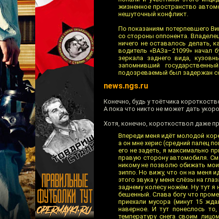
жизненное пространство автомо
нешуточный конфликт.
По показаниям потерпевшего Вик
со стороны оппонента. Владелец 
ничего не оставалось делать, к
водитель «ВАЗа–21099» начал б
зеркала заднего вида, кузовн
запомнивший государственны
подозреваемый был задержан с
news.ngs.ru
Конечно, будь у тоётчика короткоств
А пока что никто не может дать уко
Хотя, конечно, короткоствол даже пр
Впереди меня идёт молодой коре
а он мне херис (средний палец п
его не задеть, я максимально п
правую сторону автомобиля. Смо
никому не позволю обижать мои
зиппо. Но вижу, что он на меня 
этого звука у меня слёзы на гла
заднему колесу ножём. Ну тут я
бешенный. Слава богу что проме
приехали мусора (минут 15 жд
наверное. И тут понеслось то
температуру снега своим лицо