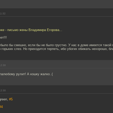
11:32
нке - письмо жены Владимира Егорова...
ет!!!
 было бы смешно, если бы не было грустно. У нас в доме имеется такой
о горьких слез. Но приходится терпеть, ибо убогих обижать нехорошо, бл
12:30
палюбому рулит! А кошку жалко..(
12:30
green,
#5
#4