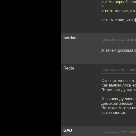
> > На первой кар
>
> есть мнение, что
есть мнение, что 
berdan
отправлено 23.03.08 
А зачем досками о
Redie
отправлено 23.03.08 
Относительно кота
Как выяснилось ес
"Если вас душит ж
А по поводу заявл
демократическая 
На такие мысли на
встречаются.
GAD
отправлено 23.03.08 