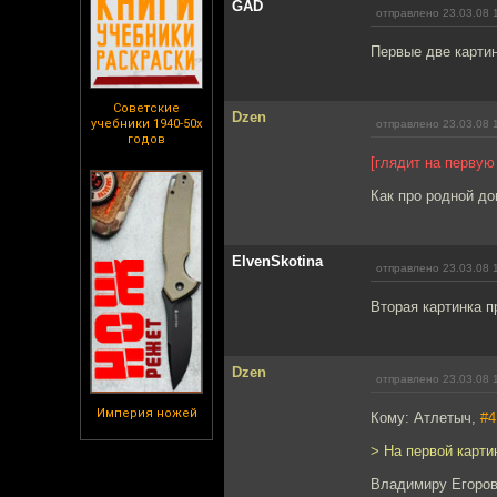
GAD
отправлено 23.03.08 
Первые две картин
Советские
Dzen
учебники 1940-50х
отправлено 23.03.08 
годов
[глядит на первую
Как про родной до
ElvenSkotina
отправлено 23.03.08 
Вторая картинка п
Dzen
отправлено 23.03.08 
Империя ножей
Кому: Атлетыч,
#4
> На первой карти
Владимиру Егоров