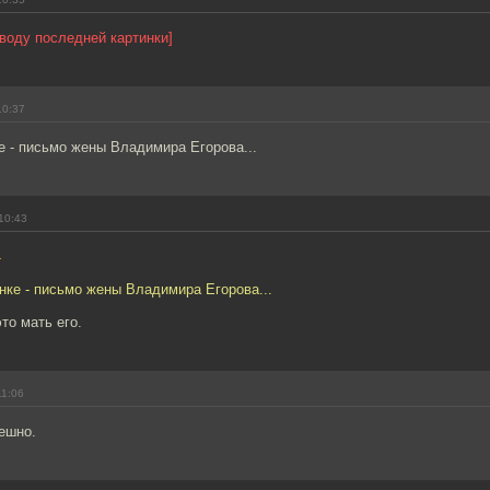
оводу последней картинки]
10:37
е - письмо жены Владимира Егорова...
10:43
4
нке - письмо жены Владимира Егорова...
это мать его.
11:06
ешно.