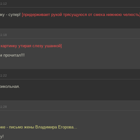
11:12
ку - супер!
[придерживает рукой трясущуюся от смеха нижнюю челюсть
11:18
 картинку утирая слезу ушанкой]
м прочитал!!!
11:22
рикольная.
11:28
нке - письмо жены Владимира Егорова...
у!