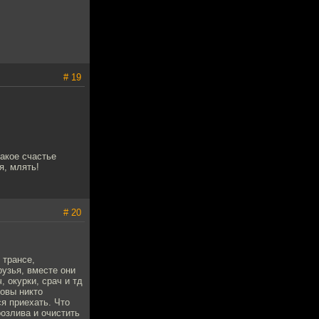
# 19
акое счастье
я, млять!
# 20
 трансе,
узья, вместе они
 окурки, срач и тд
зовы никто
я приехать. Что
озлива и очистить