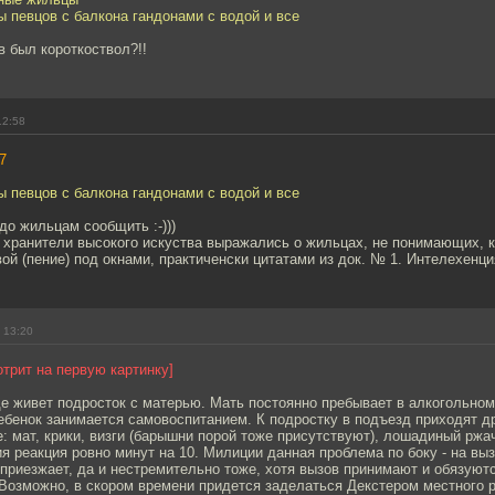
ы певцов с балкона гандонами с водой и все
в был короткоствол?!!
12:58
7
ы певцов с балкона гандонами с водой и все
до жильцам сообщить :-)))
о хранители высокого искуства выражались о жильцах, не понимающих, к
ой (пение) под окнами, практиченски цитатами из док. № 1. Интелехенци
 13:20
трит на первую картинку]
е живет подросток с матерью. Мать постоянно пребывает в алкогольном
бенок занимается самовоспитанием. К подростку в подъезд приходят др
: мат, крики, визги (барышни порой тоже присутствуют), лошадиный ржач,
ия реакция ровно минут на 10. Милиции данная проблема по боку - на вы
приезжает, да и нестремительно тоже, хотя вызов принимают и обязуютс
 Возможно, в скором времени придется заделаться Декстером местного р