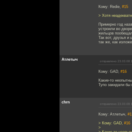
Кому: Redie,
#15
> Хотя неадекватн
Примерно год наза
устроили во дворе
жильцов пообещал
Так вот, друзья и
так же, как излож
Атлетыч
отправлено 23.03.08 
Кому: GAD,
#16
Какие-то неопытн
Тупо закидали бы 
chrn
отправлено 23.03.08 
Кому: Атлетыч,
#1
> Кому: GAD,
#16
>
> Какие-то неопы