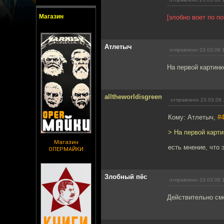
Магазин
[злобно воет по п
Атлетыч
отправлено 23.03.08 
На первой картинк
alltheworldisgreen
отправлено 23.03.08 
Кому: Атлетыч,
#
> На первой карти
Магазин
есть мнение, что 
ОПЕРМАЙКИ
Злобный пёс
отправлено 23.03.08 
Действительно см