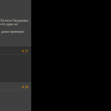
ия Булата Окуджавы
что один из
х дома примерно
# 17
# 18