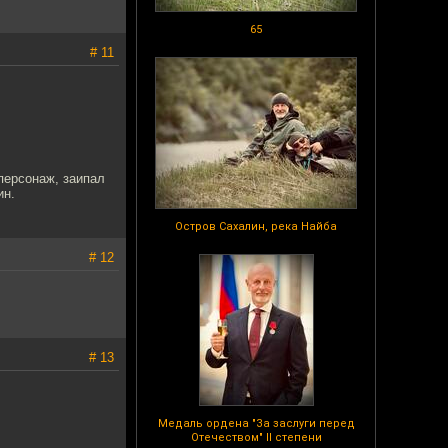
65
# 11
 персонаж, заипал
ин.
Остров Сахалин, река Найба
# 12
# 13
Медаль ордена "За заслуги перед
Отечеством" II степени