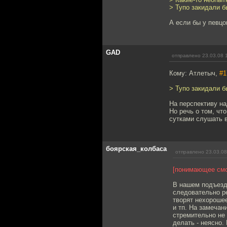
> Тупо закидали б
А если бы у певцо
GAD
отправлено 23.03.08 
Кому: Атлетыч,
#1
> Тупо закидали б
На перспективу на
Но речь о том, чт
сутками слушать в
боярская_колбаса
отправлено 23.03.08
[понимающее смо
В нашем подъезд
следовательно ре
творят нехорошее
и тп. На замечан
стремительно не 
делать - неясно.