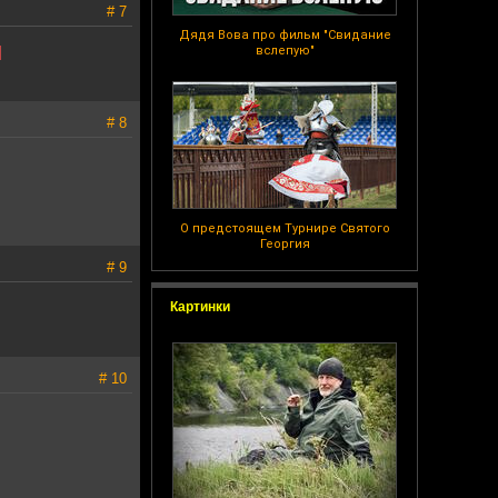
# 7
Дядя Вова про фильм "Свидание
]
вслепую"
# 8
О предстоящем Турнире Святого
Георгия
# 9
Картинки
# 10