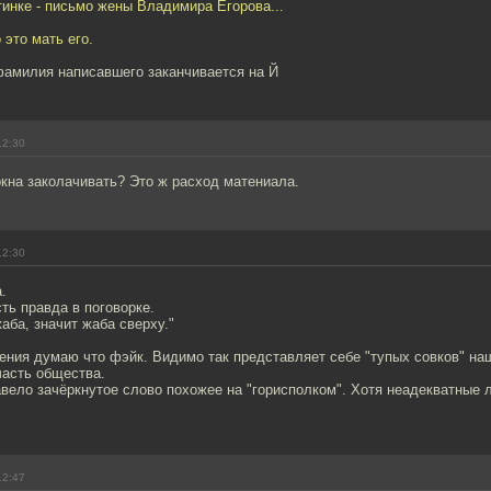
тинке - письмо жены Владимира Егорова...
 это мать его.
фамилия написавшего заканчивается на Й
12:30
кна заколачивать? Это ж расход матениала.
12:30
.
ть правда в поговорке.
аба, значит жаба сверху."
ения думаю что фэйк. Видимо так представляет себе "тупых совков" на
часть общества.
вело зачёркнутое слово похожее на "горисполком". Хотя неадекватные 
12:47