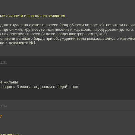
ые личности и правда встречаются.
д наткнулся на сюжет в прессе (подробности не помню): ценители пен
, где он жил, круглосуточный песенный марафон. Народ довели до того, 
 нах пострелять всех (и даже продемонстрировал ружье).
 ценители великого барда при обсуждении темы высказывались о жителя
ено в документе №1.
12:51
ые жильцы
певцов с балкона гандонами с водой и все
12:54
7
тные жильцы