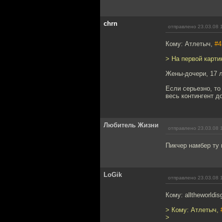
chrn
отправлено 23.03.08 
Кому: Атлетыч,
#4
> На первой карти
Жены-дочери, 17 л
Если серьезно, то
весь контингент д
Любитель Жизни
отправлено 23.03.08 
Пикчер намбер ту 
LoGik
отправлено 23.03.08 
Кому: alltheworldis
> Кому: Атлетыч,
>