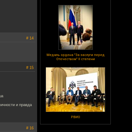
# 14
Медаль ордена "За заслуги перед
Отечеством" II степени
# 15
ша
личности и правда
РВИО
# 16