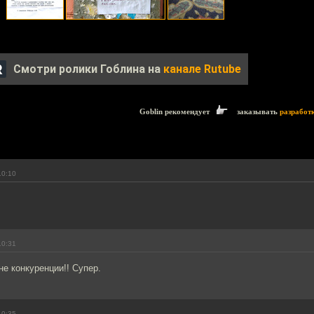
Смотри ролики Гоблина на
канале Rutube
Goblin рекомендует
заказывать
разработ
10:10
10:31
не конкуренции!! Супер.
10:35