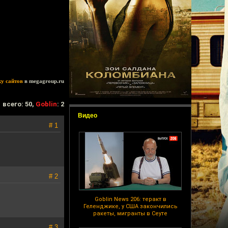
ку сайтов
в megagroup.ru
всего: 50,
Goblin
: 2
Видео
# 1
# 2
Goblin News 206: теракт в
Геленджике, у США закончились
ракеты, мигранты в Сеуте
# 3