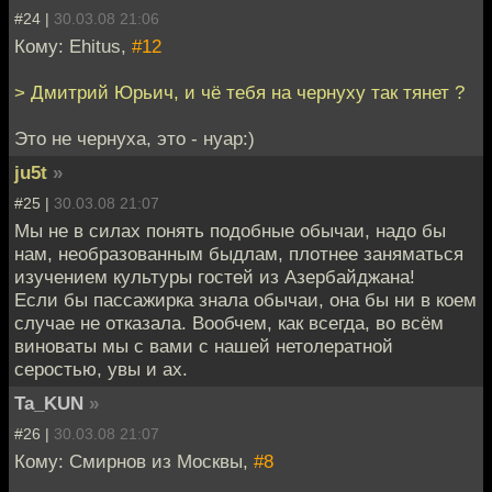
#24 |
30.03.08 21:06
Кому: Ehitus,
#12
> Дмитрий Юрьич, и чё тебя на чернуху так тянет ?
Это не чернуха, это - нуар:)
ju5t
»
#25 |
30.03.08 21:07
Мы не в силах понять подобные обычаи, надо бы
нам, необразованным быдлам, плотнее заняматься
изучением культуры гостей из Азербайджана!
Если бы пассажирка знала обычаи, она бы ни в коем
случае не отказала. Вообчем, как всегда, во всём
виноваты мы с вами с нашей нетолератной
серостью, увы и ах.
Ta_KUN
»
#26 |
30.03.08 21:07
Кому: Смирнов из Москвы,
#8