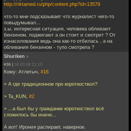
http://riktamed.ru/php/content.php?id=13579
что-то мне подсказывает что журналист чего-то
повыдумывал...
з.ы. интересная ситуация, человека обливают
бензином, поджигают а он стоит и смотрит ? От
изнасилования ведь она как-то отбилась , а на
обливания бензином - тупо смотрела ?
Shuriken
»
#36 |
30.03.08 21:10
Кому: Атлетыч,
#16
> А где традиционное про короткоствол?
> Ta_KUN,
#2
> ...а был бы у гражданки короткоствол всё
сложилось бы иначе...
А вот! Ирония распирает, наверное.