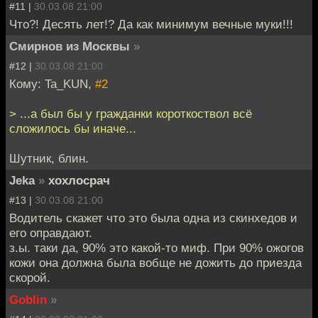
#11 |
30.03.08 21:00
Что?! Десять лет!? Да как минимум вечные муки!!!
Смирнов из Москвы
»
#12 |
30.03.08 21:00
Кому: Ta_KUN,
#2
> ...а был бы у гражданки короткоствол всё
сложилось бы иначе...
Шутник, блин.
Jeka
»
хохлосрач
#13 |
30.03.08 21:00
Водитель скажет что это была одна из скинхедов и
его оправдают.
з.ы. таки да, 90% это какой-то миф. При 90% ожогов
кожи она должна была вобще не дожить до приезда
скорой.
Goblin
»