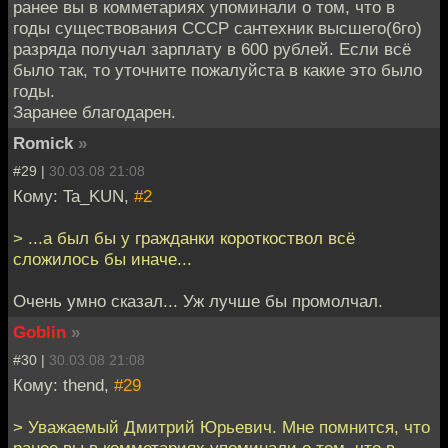
ранее вы в комметариях упоминали о том, что в
годы существования СССР сантехник высшего(6го)
разряда получал зарплату в 600 рублей. Если всё
было так, то уточните пожалуйста в какие это было
годы.
Заранее благодарен.
Romick
»
#29 |
30.03.08 21:08
Кому: Ta_KUN,
#2
> ...а был бы у гражданки короткоствол всё
сложилось бы иначе...
Очень умно сказал... Уж лучше бы промолчал.
Goblin
»
#30 |
30.03.08 21:08
Кому: thend,
#29
> Уважаемый Дмитрий Юрьевич. Мне помнится, что
ранее вы в комметариях упоминали о том, что в