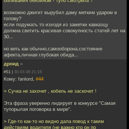
обливания бензином - тупо смотрела ?
возможно джигит вырубил даму метким ударом в
голову?
если подумать то изходя из заметки кавказцу
должна светить красивая совокупность статей лет на
30...
но веть как обычно,самооборона,состояние
афекта,личная глубокая обида...
дроид
»
#51 |
30.03.08 21:18
Кому: fanlord,
#44
> Сучка не захочет , кобель не заскочет !
Эта фраза уверенно лидирует в конкурсе "Самая
тупорылая поговорка в мире".
> Где-то как-то но видно дала повод к таким
действиям водителя (не важно кто он по