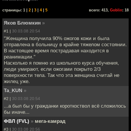
cтраницы: 1 |
2
|
3
|
4
|
5
всего: 413,
Goblin
: 18
Яков Блюмкин
»
#1 |
30.03.08 20:54
"Женщина получила 90% ожогов кожи и была
отправлена в больницу в крайне тяжелом состоянии.
В настоящее время пострадавая находится в
реанимации."
Насколько я помню из школьного курса обучения,
люди умирают, если ожогами покрыто 2/3
поверхности тела. Так что эта женщина считай не
жилец уже.
Ta_KUN
»
#2 |
30.03.08 20:54
...а был бы у гражданки короткоствол всё сложилось
бы иначе...
ФВЛ (FVL)
»
мега-камрад
#3 |
30.03.08 20:56