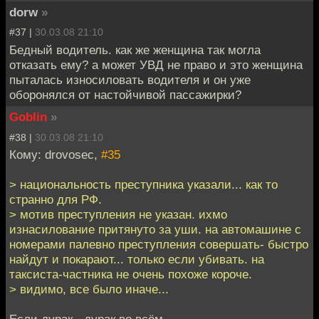
dorw
»
#37 |
30.03.08 21:10
Бедный водитель. как же женщина так могла
отказать ему? а может УВД не право и это женщина
пыталась износиловать водителя и он уже
оборонялся от настойчивой пассажирки?
Goblin
»
#38 |
30.03.08 21:10
Кому: drovosec,
#35
> национальность преступника указали... как то
странно для РФ.
> мотив преступления не указан. ихмо
изнасилование притянуто за уши. на автомашине с
номерами палевно преступления совершать- быстро
найдут и покарают... только если убивать. на
таксиста-частника не очень похоже короче.
> видимо, все было иначе...