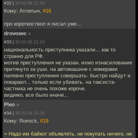
#32 |
30.03.08 21:09
Кому: Атлетыч,
#16
про короткоствол я писал уже...
drovosec
»
#33 |
30.03.08 21:10
национальность преступника указали... как то
странно для РФ.
мотив преступления не указан. ихмо изнасилование
притянуто за уши. на автомашине с номерами
палевно преступления совершать- быстро найдут и
покарают... только если убивать. на таксиста-
частника не очень похоже короче.
видимо, все было иначе...
Pleo
»
#34 |
30.03.08 21:10
Кому: Romick,
#19
> Надо им байкот объявлять, не покупать ничего, не