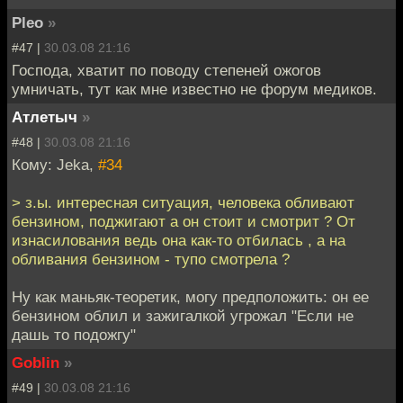
Pleo
»
#47 |
30.03.08 21:16
Господа, хватит по поводу степеней ожогов
умничать, тут как мне известно не форум медиков.
Атлетыч
»
#48 |
30.03.08 21:16
Кому: Jeka,
#34
> з.ы. интересная ситуация, человека обливают
бензином, поджигают а он стоит и смотрит ? От
изнасилования ведь она как-то отбилась , а на
обливания бензином - тупо смотрела ?
Ну как маньяк-теоретик, могу предположить: он ее
бензином облил и зажигалкой угрожал "Если не
дашь то подожгу"
Goblin
»
#49 |
30.03.08 21:16