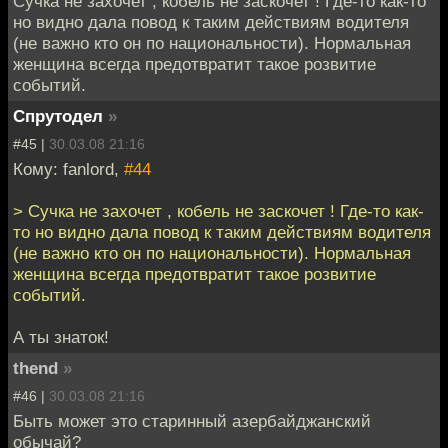
Сучка не захочет , кобель не заскочет ! Где-то как-то
но видно дала повод к таким действиям водителя
(не важно кто он по национальности). Нормальная
женщина всегда предотвратит такое розвитие
событий.
Спрутодел
»
#45 |
30.03.08 21:16
Кому: fanlord,
#44
> Сучка не захочет , кобель не заскочет ! Где-то как-
то но видно дала повод к таким действиям водителя
(не важно кто он по национальности). Нормальная
женщина всегда предотвратит такое розвитие
событий.
А ты знаток!
thend
»
#46 |
30.03.08 21:16
Быть может это старинный азербайджанский
обычай?