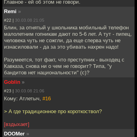
Главное - ей об этом не говори.
Remi
»
#22 |
30.03.08 21:05
Блин, за отнятый у школьника мобильный телефон
малолетним гопникам дают по 5-6 лет. А тут - пипец,
человека чуть не сожгли, да еще сперва чуть не
изнасиловали - да за это убивать нахрен надо!
Разумеется, тот факт, что преступник - выходец с
Кавказа, снова ни о чем не говорит? Типа, "у
бандитов нет национальности" (с)?
Goblin
»
#23 |
30.03.08 21:06
Кому: Атлетыч,
#16
> А где традиционное про короткоствол?
[вздыхает]
DOOMer
»