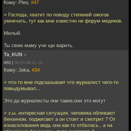
Кому: Pleo,
#47
> Господа, хватит по поводу степеней ожогов
умничать, тут как мне известно не форум медиков.
Милый.
Ты свою маму учи щи варить.
Ta_KUN
»
#50 |
30.03.08 21:16
Кому: Jeka,
#34
> что-то мне подсказывает что журналист чего-то
повыдумывал...
Это да журналисты они такие,они это могут
> з.ы. интересная ситуация, человека обливают
бензином, поджигают а он стоит и смотрит ? От
изнасилования ведь она как-то отбилась , а на