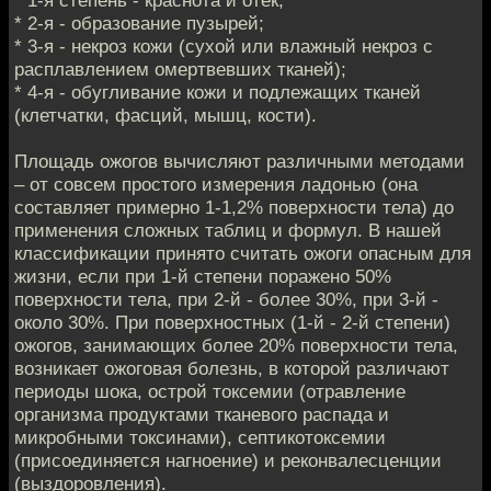
* 1-я степень - краснота и отёк;
* 2-я - образование пузырей;
* 3-я - некроз кожи (сухой или влажный некроз с
расплавлением омертвевших тканей);
* 4-я - обугливание кожи и подлежащих тканей
(клетчатки, фасций, мышц, кости).
Площадь ожогов вычисляют различными методами
– от совсем простого измерения ладонью (она
составляет примерно 1-1,2% поверхности тела) до
применения сложных таблиц и формул. В нашей
классификации принято считать ожоги опасным для
жизни, если при 1-й степени поражено 50%
поверхности тела, при 2-й - более 30%, при 3-й -
около 30%. При поверхностных (1-й - 2-й степени)
ожогов, занимающих более 20% поверхности тела,
возникает ожоговая болезнь, в которой различают
периоды шока, острой токсемии (отравление
организма продуктами тканевого распада и
микробными токсинами), септикотоксемии
(присоединяется нагноение) и реконвалесценции
(выздоровления).