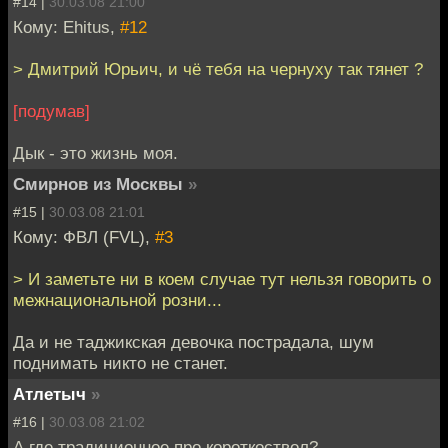
#14 |
30.03.08 21:00
Кому: Ehitus,
#12
> Дмитрий Юрьич, и чё тебя на чернуху так тянет ?
[подумав]
Дык - это жизнь моя.
Смирнов из Москвы
»
#15 |
30.03.08 21:01
Кому: ФВЛ (FVL),
#3
> И заметьте ни в коем случае тут нельзя говорить о
межнациональной розни...
Да и не таджикская девочка пострадала, шум
поднимать никто не станет.
Атлетыч
»
#16 |
30.03.08 21:02
А где традиционное про короткоствол?