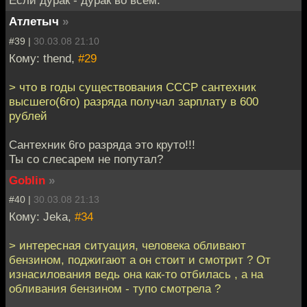
Если дурак - дурак во всём.
Атлетыч
»
#39 |
30.03.08 21:10
Кому: thend,
#29
> что в годы существования СССР сантехник
высшего(6го) разряда получал зарплату в 600
рублей
Сантехник 6го разряда это круто!!!
Ты со слесарем не попутал?
Goblin
»
#40 |
30.03.08 21:13
Кому: Jeka,
#34
> интересная ситуация, человека обливают
бензином, поджигают а он стоит и смотрит ? От
изнасилования ведь она как-то отбилась , а на
обливания бензином - тупо смотрела ?