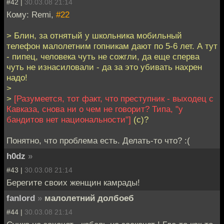
#42 |
30.03.08 21:14
Кому: Remi,
#22
> Блин, за отнятый у школьника мобильный
телефон малолетним гопникам дают по 5-6 лет. А тут
- пипец, человека чуть не сожгли, да еще сперва
чуть не изнасиловали - да за это убивать нахрен
надо!
>
>
[Разумеется, тот факт, что преступник - выходец с
Кавказа, снова ни о чем не говорит? Типа, "у
бандитов нет национальности"]
(с)?
Понятно, что проблема есть. Делать-то что? :(
h0dz
»
#43 |
30.03.08 21:14
Берегите своих женщин камрады!
fanlord
»
малолетний долбоеб
#44 |
30.03.08 21:14