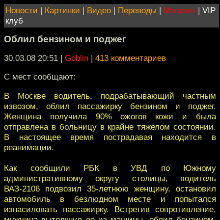
Новости
|
Картинки
|
Видео
|
Переводы
|
Магазин
|
VIP
клуб
Облил бензином и поджег
30.03.08 20:51
|
Goblin
|
413 комментариев
С мест сообщают:
В Москве водитель, подрабатывающий частным
извозом, облил пассажирку бензином и поджег.
Женщина получила 90% ожогов кожи и была
отправлена в больницу в крайне тяжелом состоянии.
В настоящее время пострадавая находится в
реанимации.
Как сообщили РБК в УВД по Южному
административному округу столицы, водитель
ВАЗ-2106 подвозил 35-летнюю женщину, остановил
автомобиль в безлюдном месте и попытался
изнасиловать пассажирку. Встретив сопротивление,
мужчина вытолкнул ее из машины, облил бензином,