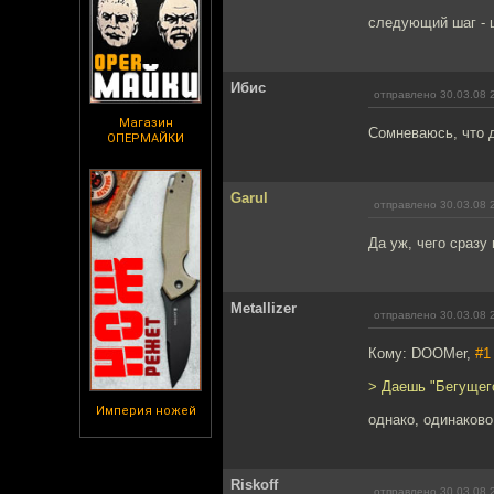
следующий шаг - 
Ибис
отправлено 30.03.08 
Магазин
Сомневаюсь, что 
ОПЕРМАЙКИ
Garul
отправлено 30.03.08 
Да уж, чего сразу
Metallizer
отправлено 30.03.08 
Кому: DOOMer,
#1
> Даешь "Бегущего
Империя ножей
однако, одинаково
Riskoff
отправлено 30.03.08 