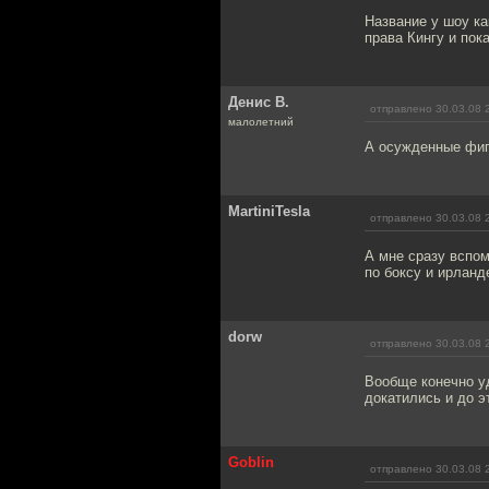
Название у шоу ка
права Кингу и пок
Денис В.
отправлено 30.03.08 
малолетний
А осужденные фиг
MartiniTesla
отправлено 30.03.08 
А мне сразу вспом
по боксу и ирланд
dorw
отправлено 30.03.08 
Вообще конечно у
докатились и до э
Goblin
отправлено 30.03.08 