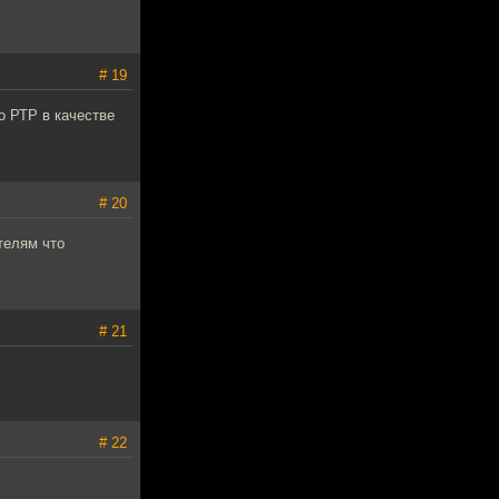
# 19
о РТР в качестве
# 20
телям что
# 21
# 22