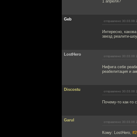
1 апреля?
Geb
отправлено 30.03.08 
Интересно, какова
звезд реалити-шо
LostHero
отправлено 30.03.08 
Нифига себе реаб
реабелитация и а
Discostu
отправлено 30.03.08 
Почему-то как-то
Garul
отправлено 30.03.08 
Кому: LostHero,
#2