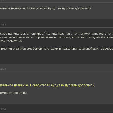
ельное название. Победителей будут выпускать досрочно?
21:33
асиво начиналось с конкурса "Калина красная". Толпы журналистов в тел
 - то расписного зека с прокуренным голосом, который просидел больш
акой грамотный.
явления о записи альбомов на студии и пожелания дальнейших творческ
21:33
ительное название. Победителей будут выпускать досрочно?
семесголосования
21:34