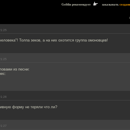
Goblin рекомендует
заказывать
создан
21:25
еловека"! Толпа зеков, а на них охотится группа омоновцев!
21:25
ловами из песни:
нес:
21:26
тивную форму не теряли что ли?
21:27