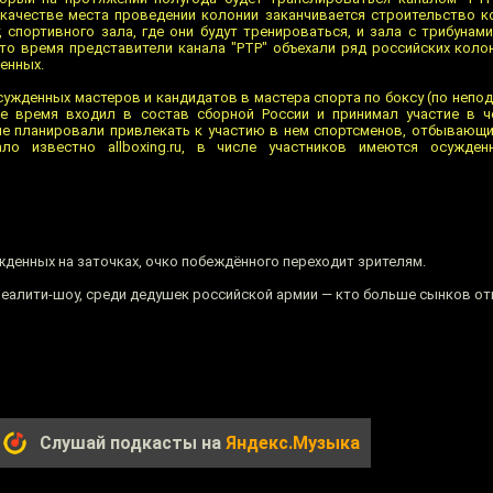
качестве места проведении колонии заканчивается строительство к
 спортивного зала, где они будут тренироваться, и зала с трибунам
это время представители канала "РТР" объехали ряд российских колон
енных.
осужденных мастеров и кандидатов в мастера спорта по боксу (по неп
е время входил в состав сборной России и принимал участие в че
е планировали привлекать к участию в нем спортсменов, отбывающи
ало известно allboxing.ru, в числе участников имеются осужден
денных на заточках, очко побеждённого переходит зрителям.
реалити-шоу, среди дедушек российской армии — кто больше сынков отм
Слушай подкасты на
Яндекс.Музыка