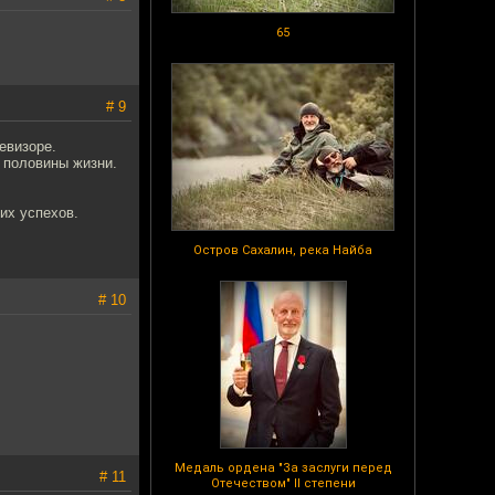
65
# 9
евизоре.
е половины жизни.
их успехов.
Остров Сахалин, река Найба
# 10
Медаль ордена "За заслуги перед
# 11
Отечеством" II степени