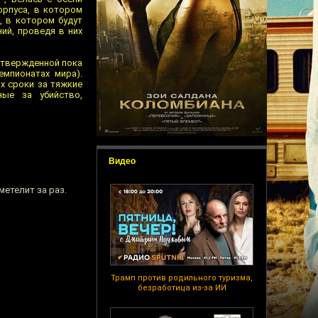
орпуса, в котором
и, в котором будут
ий, проведя в них
одтвержденной пока
мпионатах мира).
х сроки за тяжкие
ные за убийство,
Видео
етелит за раз.
Трамп против родильного туризма,
безработица из-за ИИ