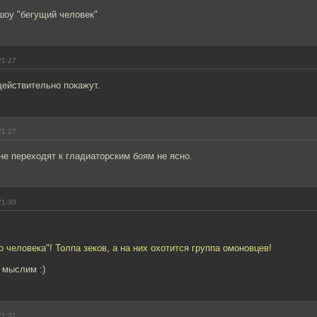
шоу "бегущий человек"
21:27
действительно покажут.
21:27
 не переходят к гладиаторским боям не ясно.
21:30
 человека"! Толпа зеков, а на них охотится группа омоновцев!
 мыслим :)
21:31