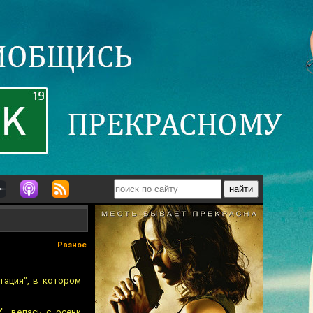
Разное
тация", в котором
", велась с осени