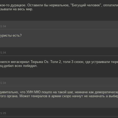
кое-то дурацкое. Оставили бы нормальное, "Бегущий человек", оплатил
азывали на весь мир.
21:34
уристы есть?
21:34
нился мегасериал Тюрьма Оз. Толи 2, толи 3 сезон, где устраивали тю
ец-дебил всех победил.
21:34
дивительно, что УИН МЮ пошло на такой шаг, неиначе как деморатическ
того органа. Может генералов в армии скоро начнут не назначать а выби
21:35