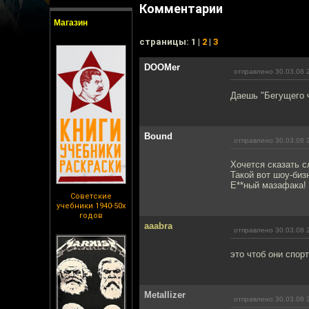
Комментарии
Магазин
cтраницы: 1 |
2
|
3
DOOMer
отправлено 30.03.08 
Даешь "Бегущего ч
Bound
отправлено 30.03.08 
Хочется сказать с
Такой вот шоу-биз
Е**ный мазафака!
Советские
учебники 1940-50х
годов
aaabra
отправлено 30.03.08 
это чтоб они спор
Metallizer
отправлено 30.03.08 