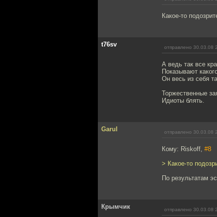
Какое-то подозрит
t76sv
отправлено 30.03.08 
А ведь так все кр
Показывают какого
Он весь из себя т
Торжественные за
Идиоты блять.
Garul
отправлено 30.03.08 
Кому: Riskoff,
#8
> Какое-то подозр
По результатам э
Крымчик
отправлено 30.03.08 