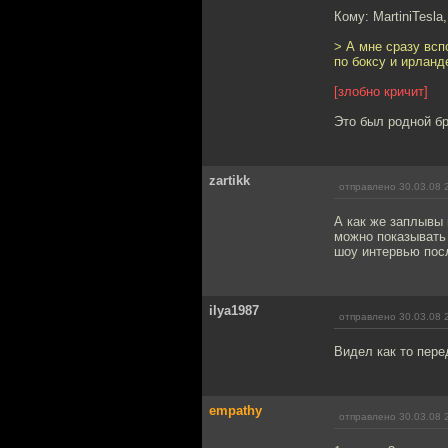
Кому: MartiniTesla
> А мне сразу всп
по боксу и ирланд
[злобно кричит]
Это был родной бр
zartikk
отправлено 30.03.08 
А как же заплывы 
можно показывать 
шоу интервью посл
ilya1987
отправлено 30.03.08 
Видел как то пере
empathy
отправлено 30.03.08 