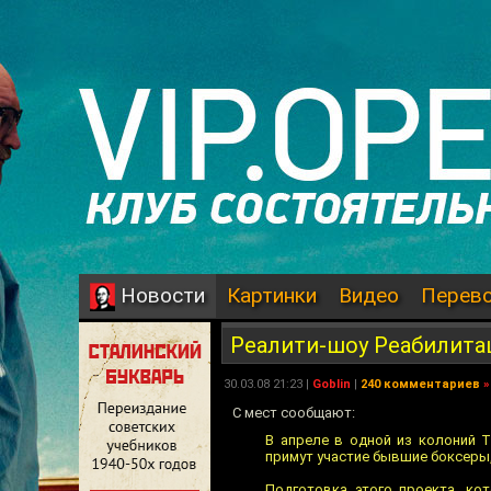
Картинки
Видео
Перев
Новости
Реалити-шоу Реабилита
30.03.08 21:23 |
Goblin
|
240 комментариев
»
С мест сообщают:
В апреле в одной из колоний Т
примут участие бывшие боксеры
Подготовка этого проекта, ко