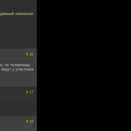
тюремный чемпионат
# 16
е, по телевизору
 берут у участника
# 17
# 18