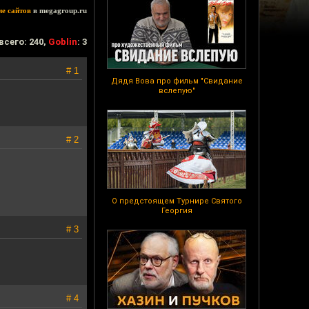
ие сайтов
в megagroup.ru
всего: 240,
Goblin
: 3
# 1
Дядя Вова про фильм "Свидание
вслепую"
# 2
О предстоящем Турнире Святого
Георгия
# 3
# 4