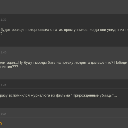
21:39
 будет реакция потерпевших от этих преступников, когда они увидят их п
у?
21:40
елитация...Ну будут морды бить на потеху людям а дальше что? Победи
мнистия???
21:41
 сразу вспомнился журналюга из фильма "Прирожденные убийцы"...
21:45
0