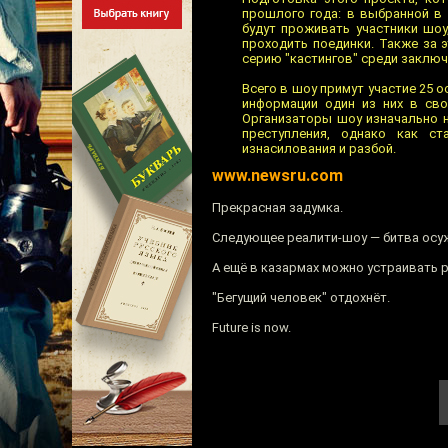
прошлого года: в выбранной в 
будут проживать участники шоу,
проходить поединки. Также за 
серию "кастингов" среди заключ
Всего в шоу примут участие 25 
информации один из них в сво
Организаторы шоу изначально н
преступления, однако как ст
изнасилования и разбой.
www.newsru.com
Прекрасная задумка.
Следующее реалити-шоу — битва осуж
А ещё в казармах можно устраивать 
"Бегущий человек" отдохнёт.
Future is now.