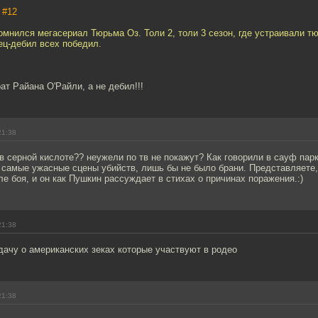
,
#12
омнился мегасериал Тюрьма Оз. Толи 2, толи 3 сезон, где устраивали 
ец-дебил всех победил.
ат Райана О'Райли, а не дебил!!!
21:38
в серной кислоте?? неужели по тв не покажут? Как говорили в сауф парк
самые ужасные сцены убийств, лишь бы не было брани. Представляете,
е боя, и он как Пушкин рассуждает в стихах о причинах поражения.:)
21:38
дачу о американских зеках которые участвуют в родео
21:38