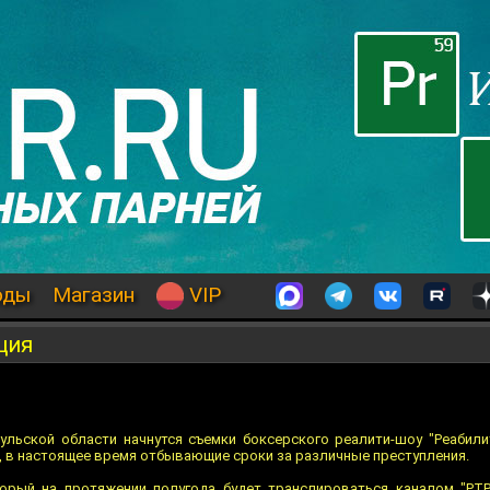
оды
Магазин
VIP
ция
ульской области начнутся съемки боксерского реалити-шоу "Реабили
, в настоящее время отбывающие сроки за различные преступления.
торый на протяжении полугода будет транслироваться каналом "РТР