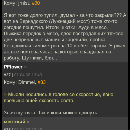
Кому: jrnlst,
#30
Я вот тоже долго тупил, думал - за что закрыли??? А
вот на Вернадского (Лужнецкий мост) тоже кто-то
сегодня пошутил. Итоги шютки: Ауди в мясо,
Пыжика передок в мясо, двое пострадавших тяжело,
две непричасные машины зацепили, пробка
бездвижная километров на 10 в обе стороны. Я ржал
аж все полтора часа, на которые опаздывал на
работу. Шутники, бля...
PFlower
»
#37 |
01.04.08 13:43
Кому: Dimmel,
#33
> Мысли носились в голове со скоростью, явно
превышающей скорость света.
Злая шуточка. Так и кони можно двинуть
местный
»
#38 |
01.04.08 13:45