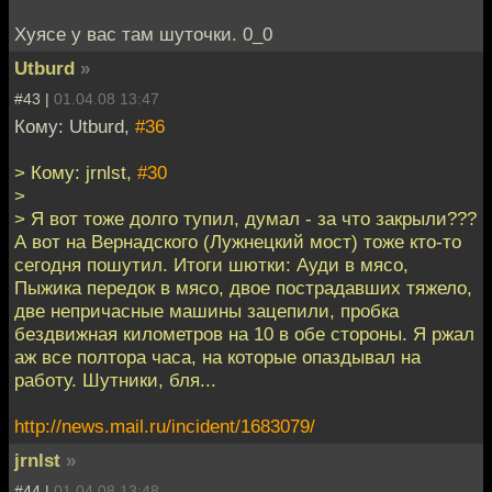
Хуясе у вас там шуточки. 0_0
Utburd
»
#43 |
01.04.08 13:47
Кому: Utburd,
#36
> Кому: jrnlst,
#30
>
> Я вот тоже долго тупил, думал - за что закрыли???
А вот на Вернадского (Лужнецкий мост) тоже кто-то
сегодня пошутил. Итоги шютки: Ауди в мясо,
Пыжика передок в мясо, двое пострадавших тяжело,
две непричасные машины зацепили, пробка
бездвижная километров на 10 в обе стороны. Я ржал
аж все полтора часа, на которые опаздывал на
работу. Шутники, бля...
http://news.mail.ru/incident/1683079/
jrnlst
»
#44 |
01.04.08 13:48