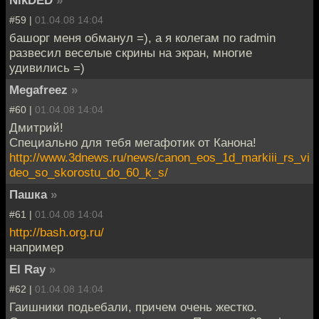
NikDED
»
#59 |
01.04.08 14:04
башорг меня обманул =), а я колегам по radmin
развесил веселые скрины на экран, многие
удивились =)
Megafreez
»
#60 |
01.04.08 14:04
Дмитрий!
Специально для тебя мегафотик от Канона!
http://www.3dnews.ru/news/canon_eos_1d_markiii_rs_vi
deo_so_skorostu_do_60_k_s/
Пашка
»
#61 |
01.04.08 14:04
http://bash.org.ru/
например
El Ray
»
#62 |
01.04.08 14:04
Гаишники подьебали, причем очень жестко.