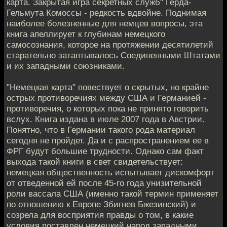
карта. Закрытая игра секретных служб" Герда-
Гельмута Комоссы - редкость вдвойне. Поднимая
наиболее болезненные для немцев вопросы, эта
книга апеллирует к глубинам немецкого
самосознания, которое на протяжении десятилетий
старательно затаптывалось Соединенными Штатами
и их западными союзниками.
"Немецкая карта" повествует о скрытых, но крайне
острых противоречиях между США и Германией -
противоречия, о которых пока не принято говорить
вслух. Книга издана в июле 2007 года в Австрии.
Понятно, что в Германии такого рода материал
сегодня не пройдет. Да и с распространением ее в
ФРГ будут большие трудности. Однако сам факт
выхода такой книги в свет свидетельствует:
немецкая общественность испытывает дискомфорт
от отведенной ей после 45-го года унизительной
роли вассала США (именно такой термин применяет
по отношению к Европе Збигнев Бжезинский) и
созрела для восприятия правды о том, в какие
условия поставлен немецкий народ западными