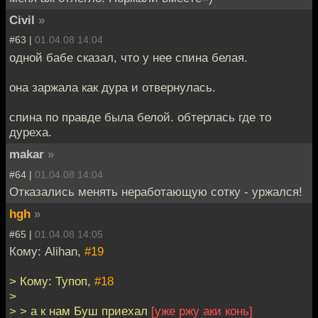
Civil
»
#63 |
01.04.08 14:04
одной бабе сказал, что у нее спина белая.
она заржала как дура и отвернулась.
спина по правде была белой. обтерлась где то
дуреха.
makar
»
#64 |
01.04.08 14:04
Отказались менять неработающую сотку - уржался!
hgh
»
#65 |
01.04.08 14:05
Кому: Alihan,
#19
> Кому: Тупоп,
#18
>
> > а к нам Буш приехал
[уже ржу аки конь]