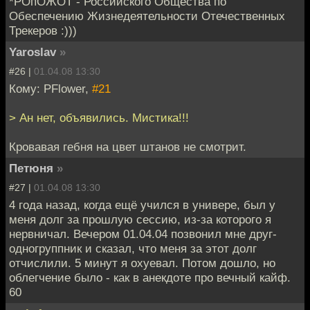
*РОпОЖОТ - Российского Общества по
Обеспечению Жизнедеятельности Отечественных
Трекеров :)))
Yaroslav
»
#26 |
01.04.08 13:30
Кому: PFlower,
#21
> Ан нет, объявились. Мистика!!!
Кровавая гебня на цвет штанов не смотрит.
Петюня
»
#27 |
01.04.08 13:30
4 года назад, когда ещё учился в универе, был у
меня долг за прошлую сессию, из-за которого я
нервничал. Вечером 01.04.04 позвонил мне друг-
одногруппник и сказал, что меня за этот долг
отчислили. 5 минут я охуевал. Потом дошло, но
облегчение было - как в анекдоте про вечный кайф.
60