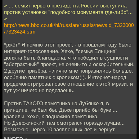
> ... семья первого президента России выступила
против установки "подобного монумента где-либо"...
>
http://news.bbc.co.uk/hi/russian/russia/newsid_7323000
/7323424.stm
*ржёт* Я помню этот проект, - в прошлом году было
интернет-голосование. Хехе, "семья Ельцина"
должна быть благодарна, что победил в сущности
"абстрактный" проект, не очень-то и оскорбительный.
2 другие призёра, - лично мне понравились больше,
особенно памятник с кроликом(!). Интернет-народ
продемонстрировал своё отношение к этой мрази, и
тут уж ничего не поделаешь.
Против ТАКОГО памятника на Лубянке я, в
принципе, не был бы. Даже принёс бы букет...
крапивы, хехе, к подножию памятника.
Но Дзержинский там смотрелся гораздо лучше...
Возможно, через 10 заявленных лет и вернут.