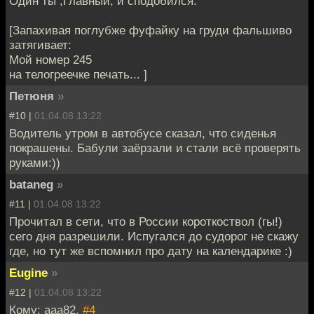
Один ты ,Главный, и сподобился.
[Запахивая поглубже фуфайку на груди фальшиво
затягивает:
Мой номер 245
на телогреечке печать... ]
Петюня
»
#10 |
01.04.08 13:22
Водитель утром в автобусе сказал, что сиденья
покрашены. Бабули заёрзали и стали всё проверять
руками:))
bataneg
»
#11 |
01.04.08 13:22
Прочитал в сети, что в России короткоствол (гы!)
сего дня разрешили. Испугался до судорог не скажу
где, но тут же вспомнил про дату на календарике :)
Eugine
»
#12 |
01.04.08 13:22
Кому: aaa82,
#4