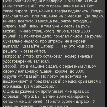
Остановили сегодня с радаром. Показали 80 км\ч
(знак стоит на 40), итого превышение на 40. Вот
такие пироги, грят, нонче штрафы поднялись. Теперь
расклад такой: или лишение на 3 месяца ("Да ладно,
ничего, всего-то 3 месяца пешочком походишь.
Апрель, май, июнь, а там уже и сесть за руль
можно. Ничего страшного"), либо штраф 2500
рублей. Я, понятное дело, побелел лицом (за рулем
буквально неделю, про штрафы не вкурсе)и
выпалил: "Давайте штраф!!!". "Ну, это комиссии
решать", - ответил тот.
Попросил у того, кто остановил, номер значка и
удостоверения, записал.
Второй, что в машине сидел, с серьезным лицом
своему напарнику: "Давай, короче, до 3000
округлим", "Давай". Но потом он все-таки не
выдерживает, и предательский смешок срывается с
его языка. Тут я заподозрил.
С диким ржачем он протягивает мне права со
словами: "Что ж Вы, Евгений Александрович,
сегодня же 1 апреля! =)Триста рублей штраф". У
меня аж отлегло. Поржали вместе=)