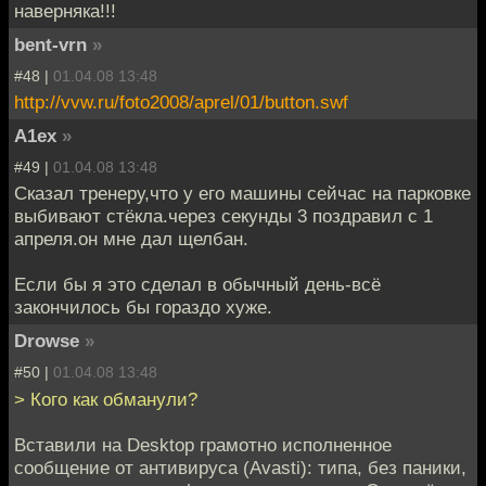
наверняка!!!
bent-vrn
»
#48 |
01.04.08 13:48
http://vvw.ru/foto2008/aprel/01/button.swf
A1ex
»
#49 |
01.04.08 13:48
Cказал тренеру,что у его машины сейчас на парковке
выбивают стёкла.через секунды 3 поздравил с 1
апреля.он мне дал щелбан.
Если бы я это сделал в обычный день-всё
закончилось бы гораздо хуже.
Drowse
»
#50 |
01.04.08 13:48
> Кого как обманули?
Вставили на Desktop грамотно исполненное
сообщение от антивируса (Avasti): типа, без паники,