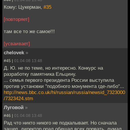
Кому: Цукерман,
#35
[повторяет]
там все то же самое!!!
[усваивает]
chelovek
»
#45 |
01.04.08 13:48
Д. Ю. не по теме, но интересно. Конкурс на
разработку памятника Ельцину.
... семья первого президента России выступила
против установки "подобного монумента где-либо"...
http://news.bbc.co.uk/hi/russian/russia/newsid_7323000
/7323424.stm
Луговой
»
#46 |
01.04.08 13:48
Рад что никто никого не подкалывает. Но сначала
зашел, директор орал обещал всех порвать, думал