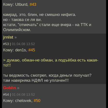
Кому: Utburd,
#43
камрад, это, блин, не смешно нифига.
но - такова се ля ви.
кстати, "отмечать" стали еще вчера - на ТТК и
Олимпийском.
jrnlst
»
#53 |
01.04.08 13:52
Кому: den1s,
#45
> думаю, обман-не обман, а подъёбка есть какая-
то!!!
ты ведомость смотрел, когда деньги получал?
там наверняка НДФЛ не уплачен!!!
Goblin
»
#54 |
01.04.08 13:52
Кому: chelovek,
#50