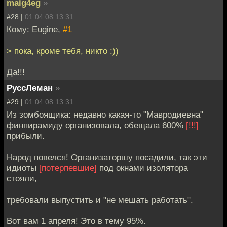
maig4eg
»
#28 |
01.04.08 13:31
Кому: Eugine,
#1
> пока, кроме тебя, никто :))
Да!!!
РуссЛеман
»
#29 |
01.04.08 13:31
Из зомбоящика: недавно какая-то "Мавродиевна"
финпирамиду организовала, обещала 600%
[!!!]
прибыли.
Народ повелся! Организаторшу посадили, так эти
идиоты
[потерпевшие]
под окнами изолятора
стояли,
требовали выпустить и "не мешать работать".
Вот вам 1 апреля! Это в тему 95%.