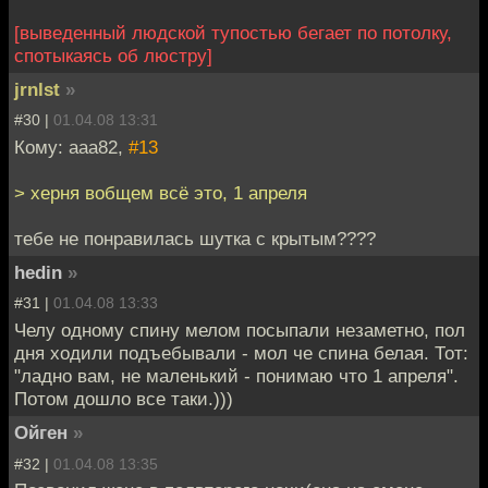
[выведенный людской тупостью бегает по потолку,
спотыкаясь об люстру]
jrnlst
»
#30 |
01.04.08 13:31
Кому: aaa82,
#13
> херня вобщем всё это, 1 апреля
тебе не понравилась шутка с крытым????
hedin
»
#31 |
01.04.08 13:33
Челу одному спину мелом посыпали незаметно, пол
дня ходили подъебывали - мол че спина белая. Тот:
"ладно вам, не маленький - понимаю что 1 апреля".
Потом дошло все таки.)))
Ойген
»
#32 |
01.04.08 13:35