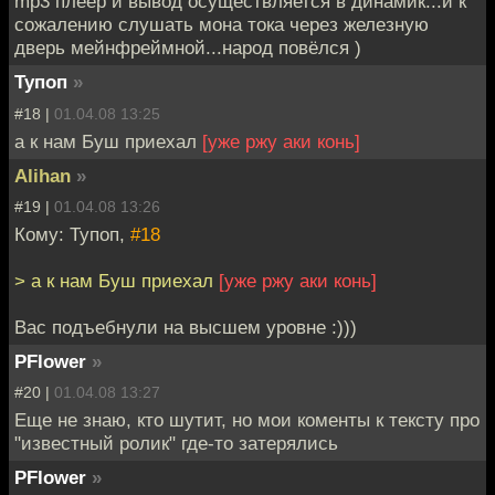
mp3 плеер и вывод осуществляется в динамик...и к
сожалению слушать мона тока через железную
дверь мейнфреймной...народ повёлся )
Тупоп
»
#18 |
01.04.08 13:25
а к нам Буш приехал
[уже ржу аки конь]
Alihan
»
#19 |
01.04.08 13:26
Кому: Тупоп,
#18
> а к нам Буш приехал
[уже ржу аки конь]
Вас подъебнули на высшем уровне :)))
PFlower
»
#20 |
01.04.08 13:27
Еще не знаю, кто шутит, но мои коменты к тексту про
"известный ролик" где-то затерялись
PFlower
»