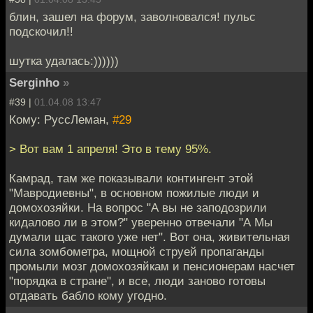
блин, зашел на форум, заволновался! пульс
подскочил!!
шутка удалась:))))))
Serginho
»
#39 |
01.04.08 13:47
Кому: РуссЛеман,
#29
> Вот вам 1 апреля! Это в тему 95%.
Камрад, там же показывали контингент этой
"Мавродиевны", в основном пожилые люди и
домохозяйки. На вопрос "А вы не заподозрили
кидалово ли в этом?" уверенно отвечали "А Мы
думали щас такого уже нет". Вот она, живительная
сила зомбометра, мощной струей пропаганды
промыли мозг домохозяйкам и пенсионерам насчет
"порядка в стране", и все, люди заново готовы
отдавать бабло кому угодно.