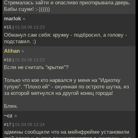
Стремалась зайти и опасливо приоткрывала дверь.
Бабы сцуки! :-))))))
marlok
»
#15 |
01.04.08 13:23
Обманул сам себя: кружку - подбросил, а голову -
подставил. :)
Alihan
»
#16 |
01.04.08 13:23
Если не считать "крытки"?
Только что кое кто нарвался у меня на "Идиотку
тупую". "Плохо ей" - охуенная по остроте шутка, из
за которой метнулся на другой конец города!
Блин.
~cz
»
#17 |
01.04.08 13:24
админы сообщили что на мейнфрейме установили