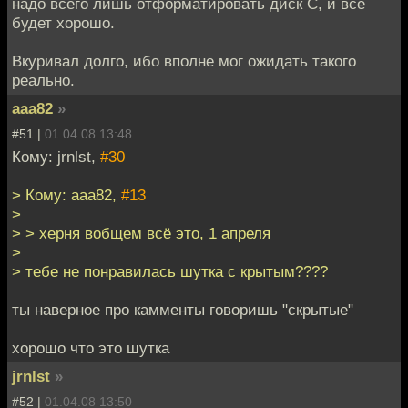
надо всего лишь отформатировать диск С, и всё
будет хорошо.
Вкуривал долго, ибо вполне мог ожидать такого
реально.
aaa82
»
#51 |
01.04.08 13:48
Кому: jrnlst,
#30
> Кому: aaa82,
#13
>
> > херня вобщем всё это, 1 апреля
>
> тебе не понравилась шутка с крытым????
ты наверное про камменты говоришь "скрытые"
хорошо что это шутка
jrnlst
»
#52 |
01.04.08 13:50