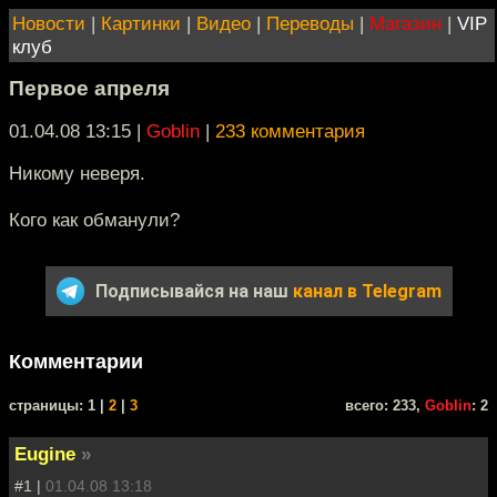
Новости
|
Картинки
|
Видео
|
Переводы
|
Магазин
|
VIP
клуб
Первое апреля
01.04.08 13:15
|
Goblin
|
233 комментария
Никому неверя.
Кого как обманули?
Подписывайся на наш
канал в Telegram
Комментарии
cтраницы: 1 |
2
|
3
всего: 233,
Goblin
: 2
Eugine
»
#1 |
01.04.08 13:18