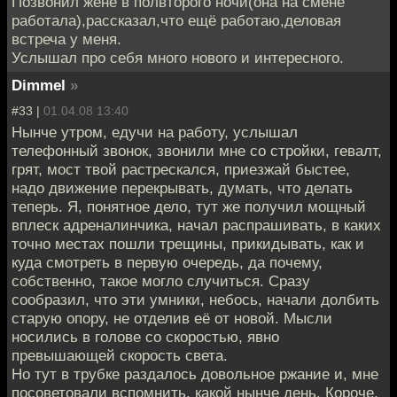
Позвонил жене в полвторого ночи(она на смене
работала),рассказал,что ещё работаю,деловая
встреча у меня.
Услышал про себя много нового и интересного.
Dimmel
»
#33 |
01.04.08 13:40
Нынче утром, едучи на работу, услышал
телефонный звонок, звонили мне со стройки, гевалт,
грят, мост твой растрескался, приезжай быстее,
надо движение перекрывать, думать, что делать
теперь. Я, понятное дело, тут же получил мощный
вплеск адреналинчика, начал распрашивать, в каких
точно местах пошли трещины, прикидывать, как и
куда смотреть в первую очередь, да почему,
собственно, такое могло случиться. Сразу
сообразил, что эти умники, небось, начали долбить
старую опору, не отделив её от новой. Мысли
носились в голове со скоростью, явно
превышающей скорость света.
Но тут в трубке раздалось довольное ржание и, мне
посоветовали вспомнить, какой нынче день. Короче,