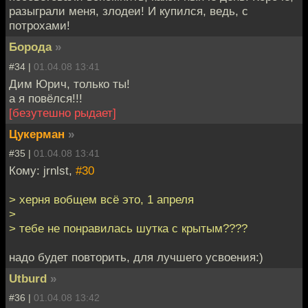
разыграли меня, злодеи! И купился, ведь, с
потрохами!
Борода
»
#34 |
01.04.08 13:41
Дим Юрич, только ты!
а я повёлся!!!
[безутешно рыдает]
Цукерман
»
#35 |
01.04.08 13:41
Кому: jrnlst,
#30
> херня вобщем всё это, 1 апреля
>
> тебе не понравилась шутка с крытым????
надо будет повторить, для лучшего усвоения:)
Utburd
»
#36 |
01.04.08 13:42