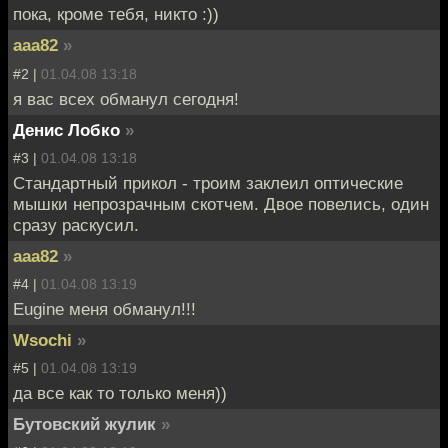
пока, кроме тебя, никто :))
aaa82
»
#2 |
01.04.08 13:18
я вас всех обманул сегодня!
Денис Лобко
»
#3 |
01.04.08 13:18
Стандартный прикол - троим заклеил оптические
мышки непрозрачным скотчем. Двое повелись, один
сразу раскусил.
aaa82
»
#4 |
01.04.08 13:19
Eugine меня обманул!!!
Wsochi
»
#5 |
01.04.08 13:19
да все как то только меня))
Бутовский жулик
»