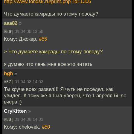
http://www.fondsk.ru/print.php?id=1306
Что думаете камрады по этому поводу?
aaa82
»
#56 |
01.04.08 13:58
Кому: Джокер,
#55
> Что думаете камрады по этому поводу?
я думаю что лень мне всё это читать
hgh
»
#57 |
01.04.08 14:03
Ты круче всех развел!!! Я чуть не поседел, как
увидел. К тому же я был уверен, что 1 апреля было
вчера :)
CryKitten
»
#58 |
01.04.08 14:03
Кому: chelovek,
#50