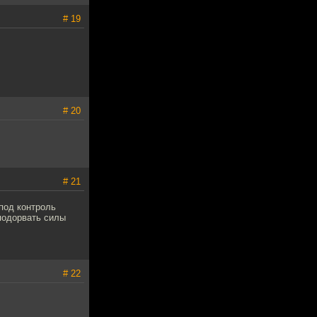
# 19
# 20
# 21
под контроль
подорвать силы
# 22