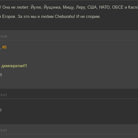
!!! Она не любит: Йулю, Йущэнка, Мищу, Леру, США, НАТО, ОБСЕ и Каспар
 Егоров. За это мы и любим Сheburahu! И не спорим.
23:06
r,
#8
 демократии!!!
!!
23:07
?
23:07