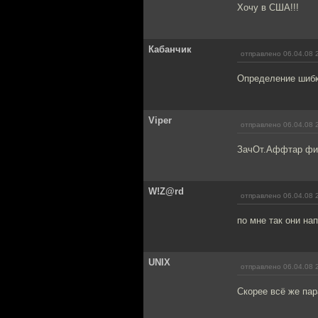
Хочу в США!!!
Кабанчик
отправлено 06.04.08 
Определение шибко
Viper
отправлено 06.04.08 
ЗачОт.Аффтар фи
W!Z@rd
отправлено 06.04.08 
по мне так они на
UNIX
отправлено 06.04.08 
Скорее всё же пар