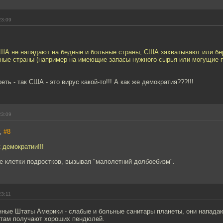
23:09
США не нападают на бедные и больные страны, США захватывают или бе
жные страны (например на имеющие запасы нужного сырья или могущие 
ть - так США - это вирус какой-то!!! А как же демократия???!!!
23:09
r,
#8
 демократии!!!
е клетки подростков, вызывая "малолетний долбоебизм".
23:11
нные Штаты Америки - слабые и больные санитары планеты, они нападаю
 там получают хороших пендюлей.