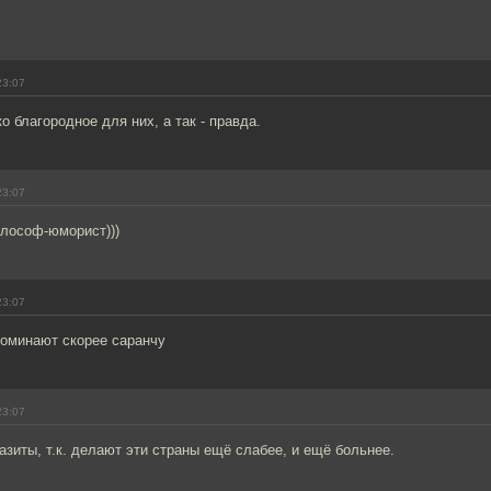
23:07
 благородное для них, а так - правда.
23:07
лософ-юморист)))
23:07
поминают скорее саранчу
23:07
азиты, т.к. делают эти страны ещё слабее, и ещё больнее.