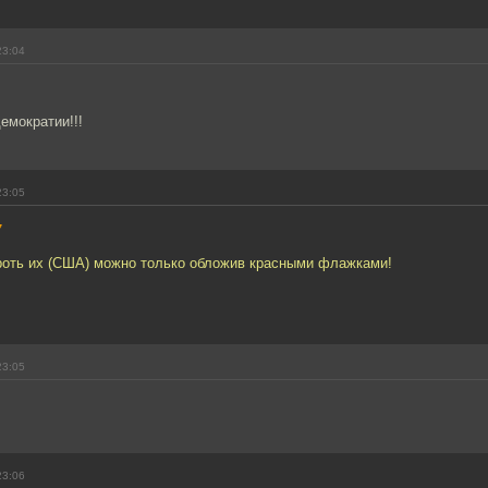
23:04
емократии!!!
23:05
7
ороть их (США) можно только обложив красными флажками!
23:05
23:06