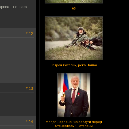
ова , т.е. всех
65
# 12
Остров Сахалин, река Найба
# 13
# 14
Медаль ордена "За заслуги перед
Отечеством" II степени