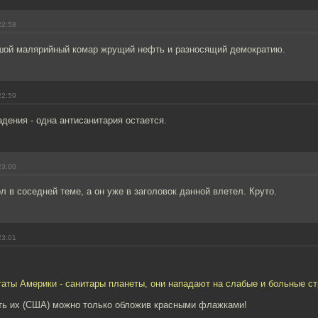
22:58
шой малярийный комар жрущий нефть и разносящий демократию.
22:59
дения - одна антисанитария остается.
23:00
л в соседней теме, а он уже в заголовок данной влетел. Круто.
23:01
ты Америки - санитары планеты, они нападают на слабые и больные ст
оть их (США) можно только обложив красными флажками!