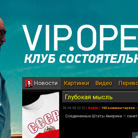
Картинки
Видео
Перев
Новости
Глубокая мысль
06.04.08 22:52 |
Goblin
|
160 комментариев
»
Соединенные Штаты Америки — санита