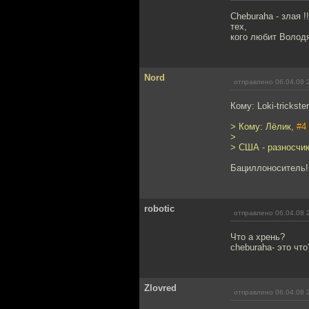
Сheburaha - злая 
тех,
кого любит Володя
Nord
отправлено 06.04.08 
Кому: Loki-trickste
> Кому: Лёлик,
#4
>
> США - разносчик
Бациллоноситель!
robotic
отправлено 06.04.08 
Что а хрень?
cheburaha- это что
Zlovred
отправлено 06.04.08 