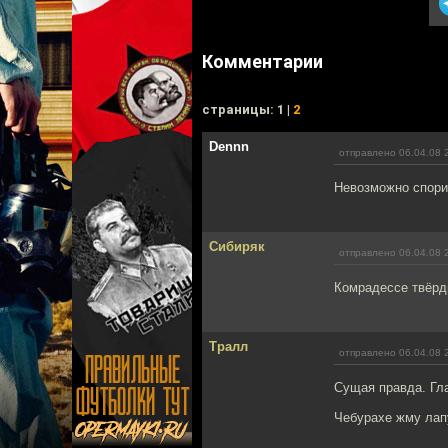
Комментарии
cтраницы: 1 |
2
Dennn
отправлено 06.04.08 
Невозможно спори
Сибиряк
отправлено 06.04.08 
Комрадессе твёрд
Тралл
отправлено 06.04.08 
Сущая правда. Гла
Чебурахе жму лап