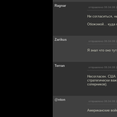
Ragnar
отправлено 06.04.08 
Ни согласиться, ни
Обожэмой... куда 
Zarikus
отправлено 06.04.08 
Я знал что оно тут
Terran
отправлено 06.04.08 
Несогласен. США 
стратегически ва
соперников).
@nton
отправлено 06.04.08 
Американские вой