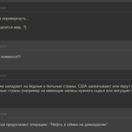
23:07
 опровергнуть...
катится мир..?)
23:07
 появится!!!
23:07
не нападают на бедные и больные страны, США захватывают или берут 
жные страны (например на имеющие запасы нужного сырья или могущие 
23:08
ска продолжают операцию: "Нефть в обмен на демократию".