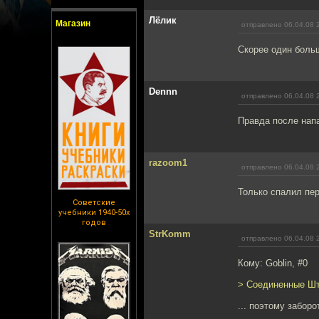
Лёлик
Магазин
отправлено 06.04.08 
Скорее один боль
Dennn
отправлено 06.04.08 
Правда после напа
razoom1
отправлено 06.04.08 
Только спалил пер
Советские
учебники 1940-50х
годов
StrKomm
отправлено 06.04.08 
Кому: Goblin, #0
> Соединенные Шта
... поэтому забор