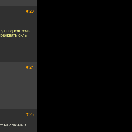
# 23
рут под контроль
подорвать силы
# 24
# 25
т на слабые и