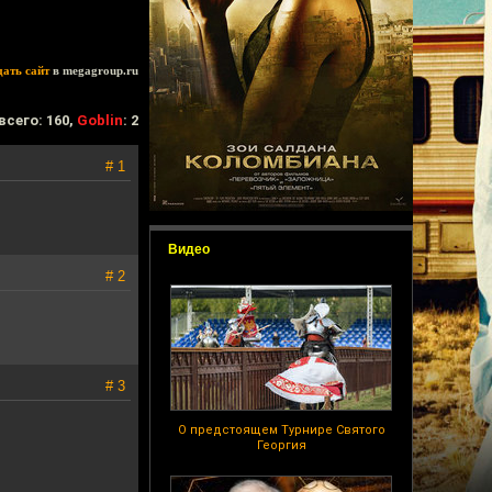
дать сайт
в megagroup.ru
всего: 160,
Goblin
: 2
# 1
Видео
# 2
# 3
О предстоящем Турнире Святого
Георгия