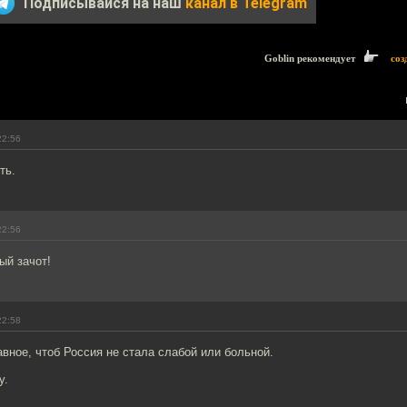
Подписывайся на наш
канал в Telegram
Goblin рекомендует
соз
22:56
ть.
22:56
ый зачот!
22:58
вное, чтоб Россия не стала слабой или больной.
у.