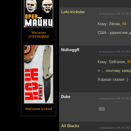
Loki-trickster
отправлено 06.04.08 
Кому: Лёлик,
#4
США - разносчик д
Магазин
ОПЕРМАЙКИ
NidhoggR
отправлено 06.04.08 
Кому: StrKomm,
#
> ... поэтому заб
Хорошо сказал :)
Duke
отправлено 06.04.08 
:)))))
Империя ножей
All Blacks
отправлено 06.04.08 