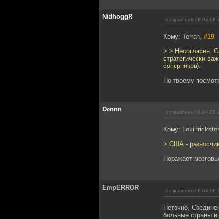
NidhoggR
отправлено 06.04.08 
Кому: Terran,
#19
> > Несогласен. 
стратегически ва
соперников).
По твоему посмотре
Dennn
отправлено 06.04.08 
Кому: Loki-trickste
> США - разносчик
Поражает мозговы
EmpERROR
отправлено 06.04.08 
Неточно, Соедине
больные страны и