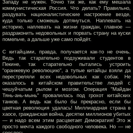
Западу не нужен. Точно так же, как ему мешала
коммунистическая Россия. Что делать? Правильно,
раздувать националистические настроение везде,
куда только сможешь дотянуться. Наплевать на
историю, наплевать на жизни граждан, главное —
раздраконить недовольных и порвать страну на куски
помельче, а дальше уже само пойдёт.
С китайцами, правда, получается как-то не очень.
Ведь так старательно подзуживали студентов в
Пекине, так старательно пытались устроить
"оранжевую революцию", а тупые китайцы взяли да
перестреляли всех недовольных как собак. Не
оказалось в китайском правительстве людей с
чешуйчатым рылом и мозгом. Операция "Майдан
Тянь-ань-мынь" провалилась под грохот китайских
танков. А ведь как было бы прекрасно, если бы
цветная революция удалась! Миллиардная страна в
хаосе, гражданская война, десятки миллионов убитых
— и надо всем этим расцветает Демократия! Это ж
просто мечта каждого свободного человека. Но — не
срослось.