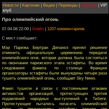
Новости
|
Картинки
|
Видео
|
Переводы
|
Магазин
|
VIP
клуб
Про олимпийский огонь
07.04.08 22:09
|
Goblin
|
1207 комментариев
С мест сообщают:
Мэр Парижа Бертран Деланоэ принял решение
отменить официальную церемонию передачи
олимпийского огня, которая должна была состояться
по окончании парижского этапа эстафеты. Во время
следования факела по столице Франции
организаторы эстафеты были вынуждены четыре раза
тушить олимпийский огонь, сообщает Sky News.
Факел тушили в связи с постоянными атаками
активистов организаций, протестующих против
подавлений народных выступлений в Тибете.
Протестующие пытались погасить олимпийский
огонь, но организаторы эстафеты делали это