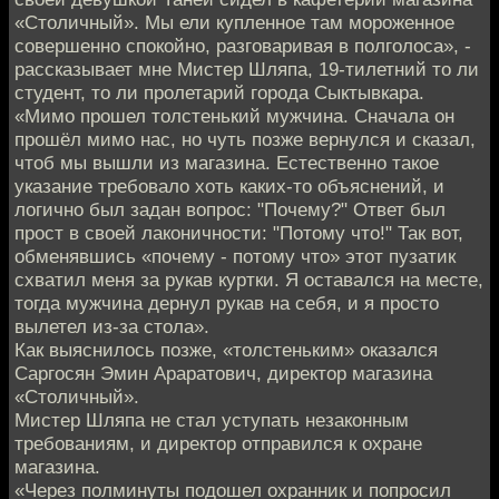
«Столичный». Мы ели купленное там мороженное
совершенно спокойно, разговаривая в полголоса», -
рассказывает мне Мистер Шляпа, 19-тилетний то ли
студент, то ли пролетарий города Сыктывкара.
«Мимо прошел толстенький мужчина. Сначала он
прошёл мимо нас, но чуть позже вернулся и сказал,
чтоб мы вышли из магазина. Естественно такое
указание требовало хоть каких-то объяснений, и
логично был задан вопрос: "Почему?" Ответ был
прост в своей лаконичности: "Потому что!" Так вот,
обменявшись «почему - потому что» этот пузатик
схватил меня за рукав куртки. Я оставался на месте,
тогда мужчина дернул рукав на себя, и я просто
вылетел из-за стола».
Как выяснилось позже, «толстеньким» оказался
Саргосян Эмин Араратович, директор магазина
«Столичный».
Мистер Шляпа не стал уступать незаконным
требованиям, и директор отправился к охране
магазина.
«Через полминуты подошел охранник и попросил