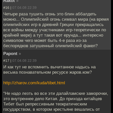
Rakot
»
#16 |
07.04.08 22:39
Четыре раза тушить огонь это блин аббалдеть
можно... Олимпийский огонь симвал мира (на время
олимпийских игр в древней Греции прекращались
все войны между участниками игр-теоретически по
крайней мере) а тут такая вот ерунда... интересно
символом чего может быть 4-е раза из-за
беспорядков затушенный олимпийский факел?
Papont
»
#17 |
07.04.08 22:39
И как тут не вспомнить вычитанное надысь на
весьма познавательном ресурсе жаров.ком?
http://zharov.com/kuda/tibet.html
"Не надо лезть во все эти дaлaйлaмские заморочки,
это внутреннее дело Китая. До прихода китайцев
Тибет был репрессивным теократическим
государством, в котором крестьяне вешались от