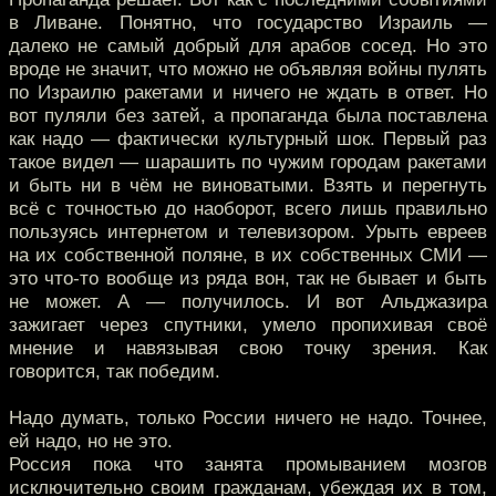
в Ливане. Понятно, что государство Израиль —
далеко не самый добрый для арабов сосед. Но это
вроде не значит, что можно не объявляя войны пулять
по Израилю ракетами и ничего не ждать в ответ. Но
вот пуляли без затей, а пропаганда была поставлена
как надо — фактически культурный шок. Первый раз
такое видел — шарашить по чужим городам ракетами
и быть ни в чём не виноватыми. Взять и перегнуть
всё с точностью до наоборот, всего лишь правильно
пользуясь интернетом и телевизором. Урыть евреев
на их собственной поляне, в их собственных СМИ —
это что-то вообще из ряда вон, так не бывает и быть
не может. А — получилось. И вот Альджазира
зажигает через спутники, умело пропихивая своё
мнение и навязывая свою точку зрения. Как
говорится, так победим.
Надо думать, только России ничего не надо. Точнее,
ей надо, но не это.
Россия пока что занята промыванием мозгов
исключительно своим гражданам, убеждая их в том,