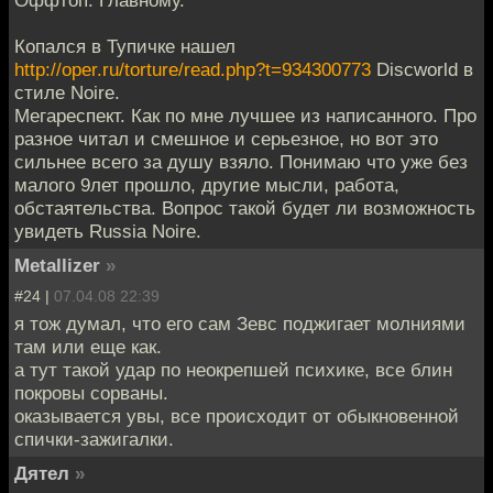
Копался в Тупичке нашел
http://oper.ru/torture/read.php?t=934300773
Discworld в
стиле Noire.
Мегареспект. Как по мне лучшее из написанного. Про
разное читал и смешное и серьезное, но вот это
сильнее всего за душу взяло. Понимаю что уже без
малого 9лет прошло, другие мысли, работа,
обстаятельства. Вопрос такой будет ли возможность
увидеть Russia Noire.
Metallizer
»
#24 |
07.04.08 22:39
я тож думал, что его сам Зевс поджигает молниями
там или еще как.
а тут такой удар по неокрепшей психике, все блин
покровы сорваны.
оказывается увы, все происходит от обыкновенной
спички-зажигалки.
Дятел
»