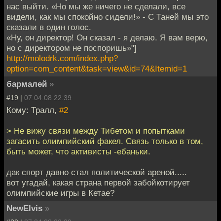
нас выйти. «Но мы же ничего не сделали, все
видели, как мы спокойно сидели!» - С Таней мы это
сказали в один голос.
«Ну, он директор! Он сказал - я делаю. Я вам верю,
но с директором не поспоришь»"]
http://molodrk.com/index.php?
option=com_content&task=view&id=74&Itemid=1
бармалей
»
#19 |
07.04.08 22:39
Кому: Тралл,
#2
> Не вижу связи между Тибетом и попытками
загасить олимпийский факел. Связь только в том,
быть может, что активисты -ебаньки.
дак спорт давно стал политической ареной.....
вот угадай, какая страна первой забойкотирует
олимпийские игры в Кетае?
NewElvis
»