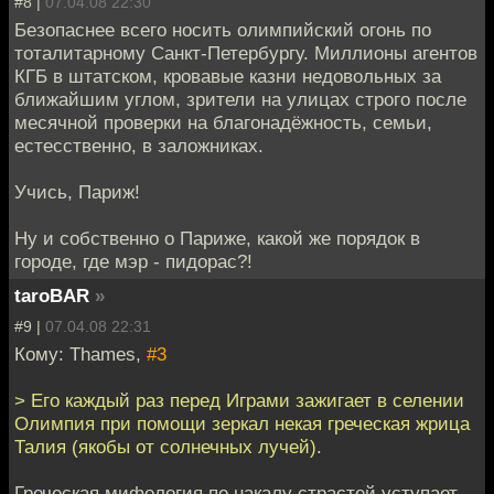
#8 |
07.04.08 22:30
Безопаснее всего носить олимпийский огонь по
тоталитарному Санкт-Петербургу. Миллионы агентов
КГБ в штатском, кровавые казни недовольных за
ближайшим углом, зрители на улицах строго после
месячной проверки на благонадёжность, семьи,
естесственно, в заложниках.
Учись, Париж!
Ну и собственно о Париже, какой же порядок в
городе, где мэр - пидорас?!
taroBAR
»
#9 |
07.04.08 22:31
Кому: Thames,
#3
> Его каждый раз перед Играми зажигает в селении
Олимпия при помощи зеркал некая греческая жрица
Талия (якобы от солнечных лучей).
Греческая мифология по накалу страстей уступает