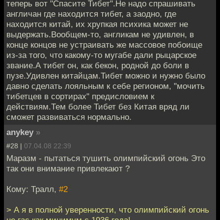
теперь вот "Спасите Тибет".Не надо спрашивать
англичан где находится тибет, а заодно, где
находится китай, их хрупкая психика может не
выдержать.Вообщем-то, англикам не удивлен, в
конце концов не устраивать же массовое побоище
из-за того, что какому-то мугабе дали рыцарское
звание.А тибет он, как бекон, родной до боли в
пузе.Удивлен китайцам.Тибет можно и нужно было
давно сделать лояльным к себе регионом, "мочить
тибетцев в сортирах" предисловием к
действиям.Тем более Тибет без Китая вряд ли
сможет развиваться нормально.
anykey
»
#28 |
07.04.08 22:39
Маразм - пытаться тушить олимпийский огонь Это
так они внимание привлекают ?
Кому: Тралл,
#2
> А я в полной уверенности, что олимпийский огонь
не гас как минимум с 1936 года!