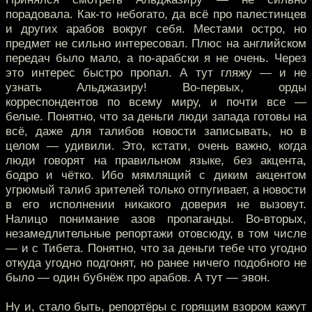
порадовала. Как-то небогато, да всё про палестинцев
и других арабов вокруг себя. Местами остро, но
предмет не сильно интересовал. Плюс на английском
передач было мало, а по-арабски я не очень. Через
это интерес быстро пропал. А тут гляжу — и не
узнать Альджазиру! Во-первых, орды
корреспондентов по всему миру, и почти все —
белые. Понятно, что за деньги люди запада готовы на
всё, даже для талибов новости записывать, но в
целом — удивили. Это, кстати, очень важно, когда
люди говорят на правильном языке, без акцента,
бодро и чётко. Ибо мямлящий с диким акцентом
угрюмый талиб зрителей только отпугивает, а новости
в его исполнении никакого доверия не вызовут.
Налицо понимание азов пропаганды. Во-вторых,
незамедлительные репортажи отовсюду, в том числе
— и с Тибета. Понятно, что за деньги тебе что угодно
откуда угодно подгонят, но ранее ничего подобного не
было — один бубнёж про арабов. А тут — эвон.
Ну и, стало быть, репортёры с горящим взором кажут