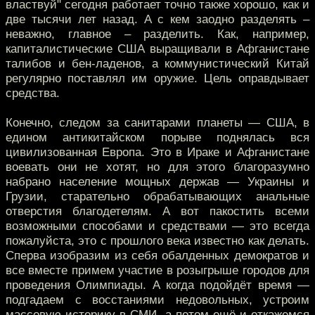
властвуй" сегодня работает точно также хорошо, как и
две тысячи лет назад. А с кем заодно разделять –
неважно, главное – разделить. Как, например,
капиталистические США выращивали в Афганистане
талибов и бен-ладенов, а коммунистический Китай
регулярно поставлял им оружие. Цель оправдывает
средства.
Конечно, следом за санитарами планеты — США, в
едином антикитайском порыве поднялась вся
цивилизованная Европа. Это в Ираке и Афганистане
воевать они не хотят, но для этого благоразумно
набрано население мощных держав — Украины и
Грузии, старательно обрабатывающих анальные
отверстия благодетелям. А вот пакостить всеми
возможными способами и средствами — это всегда
пожалуйста, это с прошлого века известно как делать.
Сперва изобразим из себя обалденных демократов и
все вместе примем участие в розыгрыше городов для
проведения Олимпиады. А когда подойдёт время —
подгадаем с восстаниями недовольных, устроим
массовую истерику в СМИ, а потом ещё и откажемся