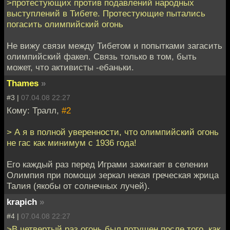
>протестующих против подавлений народных
выступлений в Тибете. Протестующие пытались
погасить олимпийский огонь
Не вижу связи между Тибетом и попытками загасить
олимпийский факел. Связь только в том, быть
может, что активисты -ебаньки.
Thames
»
#3 |
07.04.08 22:27
Кому: Тралл,
#2
> А я в полной уверенности, что олимпийский огонь
не гас как минимум с 1936 года!
Его каждый раз перед Играми зажигает в селении
Олимпия при помощи зеркал некая греческая жрица
Талия (якобы от солнечных лучей).
krapich
»
#4 |
07.04.08 22:27
>В четвертый раз огонь был потушен после того, как