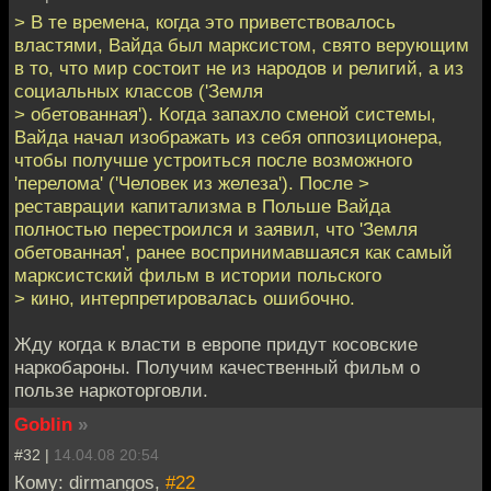
> В те времена, когда это приветствовалось
властями, Вайда был марксистом, свято верующим
в то, что мир состоит не из народов и религий, а из
социальных классов ('Земля
> обетованная'). Когда запахло сменой системы,
Вайда начал изображать из себя оппозиционера,
чтобы получше устроиться после возможного
'перелома' ('Человек из железа'). После >
реставрации капитализма в Польше Вайда
полностью перестроился и заявил, что 'Земля
обетованная', ранее воспринимавшаяся как самый
марксистский фильм в истории польского
> кино, интерпретировалась ошибочно.
Жду когда к власти в европе придут косовские
наркобароны. Получим качественный фильм о
пользе наркоторговли.
Goblin
»
#32 |
14.04.08 20:54
Кому: dirmangos,
#22