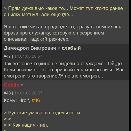
> Прям дежа вью какое то... Может тут кто-то ранее
сцылку метнул, али еще где...
Я вот тоже читал вроде где-то, сразу вспомнилась
фраза про служанку, которую с презрением
описывает гадский режисер.
Димедрол Виагрович
»
слабый
#47 |
14.04.08 20:57
Так вот оно что,кино не видели,а осуждамс...Ой,до
боли знакомо...Често признайтесь,многно ли из Вас
смотрели это творение?Я нет,не смотрел...
Goblin
»
#48 |
14.04.08 20:57
Кому: Hrolf,
#46
> Русские умные по отдельности.
> >
> > Как нация - нет.