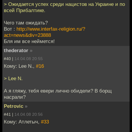
> Ожидается успех среди нацистов на Украине и по
всей Прибалтике.
Чего там ожидать?
Вот :
http://www.interfax-religion.ru/?
act=news&div=23888
Бля им все неймется!
thederator
»
#40 |
14.04.08 20:55
Кому: Lee N.,
#16
> Lee N.
А я гляжу, тебя евери лично обидели? В борщ
насрали?
Petrovic
»
#41 |
14.04.08 20:56
Кому: Атлетыч,
#33