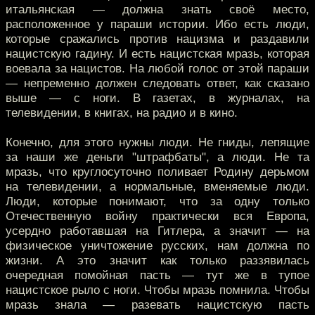
итальянская — должна знать своё место,
расположенное у параши истории. Ибо есть люди,
которые сражались против нацизма и раздавили
нацистскую гадину. И есть нацистская мразь, которая
воевала за нацистов. На любой голос от этой параши
— непременно должен следовать ответ, как сказано
выше — с ноги. В газетах, в журналах, на
телевидении, в книгах, на радио и в кино.
Конечно, для этого нужны люди. Не гниды, лепящие
за наши же деньги "штрафбаты", а люди. Не та
мразь, что круглосуточно поливает Родину дерьмом
на телевидении, а нормальные, вменяемые люди.
Люди, которые понимают, что за одну только
Отечественную войну практически вся Европа,
усердно работавшая на Гитлера, а значит — на
физическое уничтожение русских, нам должна по
жизни. А это значит как только раззявилась
очередная помойная пасть — тут же в тупое
нацистское рыло с ноги. Чтобы мразь помнила. Чтобы
мразь знала — разевать нацистскую пасть