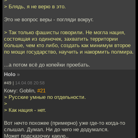
>
> Блядь, я не верю в это.
Это не вопрос веры - погляди вокруг.
> Так только фашисты говорили. Не могла нация,
состоящая из одиночек, захватить территории
больше, чем кто либо, создать как минимум второе
по мощи государство, научить и накормить полмира.
...а потом всё до копейки проебать.
Holo
»
#49 |
14.04.08 20:58
Кому: Goblin,
#21
> Русские умные по отдельности.
>
> Как нация - нет.
Вот нечто похожее (примерно) уже где-то когда-то
слышал. Думал. Ни до чего не додумался.
Может подсказочку какую..