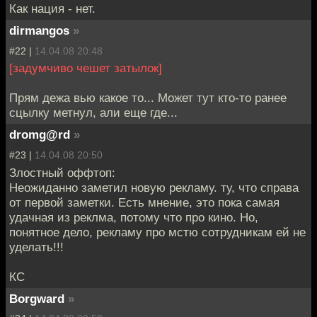
Как нация - нет.
dirmangos
»
#22 |
14.04.08 20:48
[задумчиво чешет затылок]
Прям дежа вью какое то... Может тут кто-то ранее
сцылку метнул, али еще где...
dromg@rd
»
#23 |
14.04.08 20:50
Злостный оффтоп:
Неожиданно заметил новую рекламу. ту, что справа
от первой заметки. Есть мнение, это пока самая
удачная из реклма, потому что про кино. Но,
понятное дело, рекламу про мстю сотрудникам ей не
уделать!!!
КС
Borgward
»