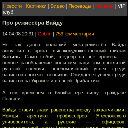
Новости
|
Картинки
|
Видео
|
Переводы
|
Магазин
|
VIP
клуб
Про режиссёра Вайду
14.04.08 20:31
|
Goblin
|
753 комментария
Не так давно польский мега-режиссёр Вайда
выпустил в прокат высокохудожественный фильм
Катынь
. Само собой, шедевр на все времена —
полное разоблачение польским нацистом проклятой
русской сволочи, ошеломляющий успех среди
нацистов-соотечественников. Ожидается успех среди
нацистов на Украине и по всей Прибалтике.
А тем временем о блокбастере пишут граждане
Польши:
Вайда ставит знаки равенства между захватчиками.
Немцы арестуют профессоров Ягеллонского
университета, а русские — офицеров,
представителей элиты (именно так: немцы и русские,