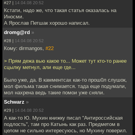
#27 |
14.04.08 20:52
Кстати, надо же, что такая статья оказалась на
Иносми.
А Ярослав Петшак хорошо написал.
dromg@rd
»
#28 |
14.04.08 20:52
Кому: dirmangos,
#22
> Прям дежа вью какое то... Может тут кто-то ранее
сцылку метнул, али еще где...
Было уже, да. В камментсах как-то прош0л слушок,
мол фильма такая снимается. тада еще подумали,
мол нахрена ведь такие помои уже сняли.
Schwarz
»
#29 |
14.04.08 20:52
А как-то Ю. Мухин книжку писал "Антироссийская
подлость", там про Катынь как раз. Предметом в
целом не сильно интересуюсь, но Мухину поверил.