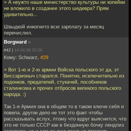
> А неужто наше министерство культуры ни копейки
не вложило в создание этого шедевра? Прям
удивительно...
Швыдкой инкогнито всю зарплату за месяц
перечислил.
Borgward
»
#42 |
14.04.08 20:56
Кому: Schwarz,
#29
> Вот 1-ю и 2-ю армии Войска польского эт да, эт
Виссарионыч старался. Понятно, исключительно из
подонков, предателей, стукачей, пособников
сталинизма и прочих отбросов великого польского
народа. :)
Так 1-я Армия она в общем то в таком ключе себя и
повела. другое дело не тот это факт чтобы
рассказывать вслух, птому что вдруг выяснится, что
это не только СССР как в бездонную бочку лендлиз
заливали, но и сам он еще реально помогать