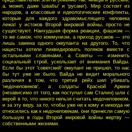
а, может, даже 'швабы' и 'русаки'). Мир состоит из
народов, а классовые и идеологические конфликты,
которые для каждого здравомыслящего человека
лежат у истоков Второй мировой войны, просто не
существуют. Наихудшая форма реакции, фашизм —
то же самое, что коммунизм, а приход русаков — это
лишь замена одного оккупанта на другого. То, что
нацисты хотели ликвидировать поляков вместе с
остальными славянами, а Советы — изменить
социальный строй, ускользает от внимания Вайды.
Если бы этот 'советский' оккупант не пришел, то нас
бы тут уже не было. Вайда не видит морального
различия в том, что третий рейх шел убивать
'недочеловеков', а солдаты Красной Армии
(независимо от того, как поступал сам Сталин) шли с
верой в то, что никого нельзя считать недочеловеком,
и за эту веру, за то, чтобы уже ни к кому и никогда не
относились как к недочеловекам, они принесли самую
большую в годы Второй мировой войны жертву —
собственными жизнями.