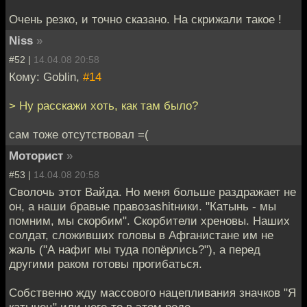
Очень резко, и точно сказано. На скрижали такое !
Niss
»
#52 |
14.04.08 20:58
Кому: Goblin,
#14
> Ну расскажи хоть, как там было?
cам тоже отсутствовал =(
Моторист
»
#53 |
14.04.08 20:58
Сволочь этот Вайда. Но меня больше раздражает не
он, а наши бравые правозаshitники. "Катынь - мы
помним, мы скорбим". Скорбители хреновы. Наших
солдат, сложивших головы в Афганистане им не
жаль ("А нафиг мы туда попёрлись?"), а перед
другими раком готовы прогибаться.
Собственно жду массового нацепливания значков "Я