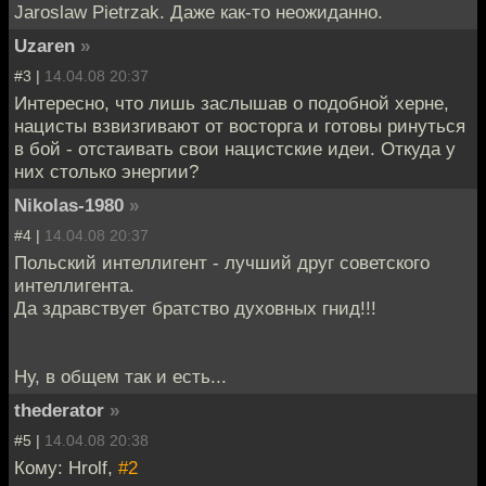
Jaroslaw Pietrzak. Даже как-то неожиданно.
Uzaren
»
#3 |
14.04.08 20:37
Интересно, что лишь заслышав о подобной херне,
нацисты взвизгивают от восторга и готовы ринуться
в бой - отстаивать свои нацистские идеи. Откуда у
них столько энергии?
Nikolas-1980
»
#4 |
14.04.08 20:37
Польский интеллигент - лучший друг советского
интеллигента.
Да здравствует братство духовных гнид!!!
Ну, в общем так и есть...
thederator
»
#5 |
14.04.08 20:38
Кому: Hrolf,
#2