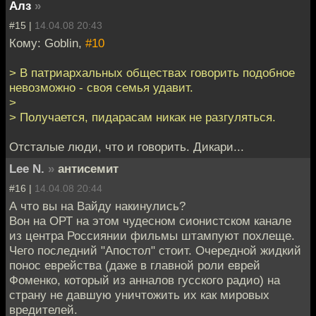
Алз
»
#15 |
14.04.08 20:43
Кому: Goblin,
#10
> В патриархальных обществах говорить подобное
невозможно - своя семья удавит.
>
> Получается, пидарасам никак не разгуляться.
Отсталые люди, что и говорить. Дикари...
Lee N.
»
антисемит
#16 |
14.04.08 20:44
А что вы на Вайду накинулись?
Вон на ОРТ на этом чудесном сионистском канале
из центра Россиянии фильмы штампуют похлеще.
Чего последний "Апостол" стоит. Очередной жидкий
понос еврейства (даже в главной роли еврей
Фоменко, который из анналов гусского радио) на
страну не давшую уничтожить их как мировых
вредителей.