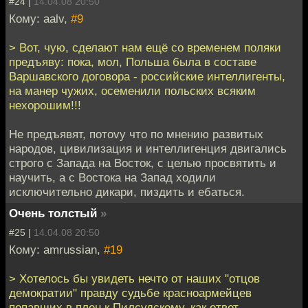
#24 |
14.04.08 20:50
Кому: aalv,
#9
> Вот, чую, сделают нам ещё со временем поляки
предъяву: пока, мол, Польша была в составе
Варшавского договора - российские интеллигенты,
на манер чужих, осеменили польских всяким
нехорошим!!!
Не предъявят, потоvу что по мнению развитых
народов, цивилизация и интеллигенция двигались
строго с Запада на Восток, с целью просвятить и
научить, а с Востока на Запад ходили
исключительно дикари, пиздить и ебаться.
Очень толстый
»
#25 |
14.04.08 20:50
Кому: amrussian,
#19
> Хотелось бы увидеть нечто от наших "отцов
демократии" правду судьбе красноармейцев
попавших в плен к Пилсудскому, как ответ.