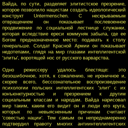
Вайда, по сути, разделяет элитистское презрение,
которое позволило нацистам создать идеологический
конструкт Untermenschen. С нескрываемым
отвращением он показывает послевоенное
продвижение по социальной лестнице служанки,
которая вследствие ереси коммуняк забыла, где ее
Богом предназначенное место: подавать к столу
генеральше. Солдат Красной Армии он показывает
недотепами, глядя на мир глазами интеллигентской
'элиты', воротящей нос от русского варварства.
Одно режиссеру удалось блестяще: это
безошибочное, хотя, к сожалению, не ироничное и,
скорее всего, бессознательное воспроизведение
психологии польских интеллигентских 'элит' с их
конъюнктурностью и презрением к другим
социальным классам и народам. Вайда нарисовал
мир таким, каким его видит он и люди его круга,
которых по невыясненным причинам считают
'совестью нации'. Тем самым он непреднамеренно
подтвердил правоту многих антиинтеллигентских