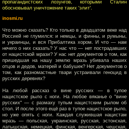
пропагандистских лозунгов, которыми Сталин
обосновывал уничтожение таких 'элит'.
inosmi.ru
Что можно сказать? Кто только в двадцатом веке над
Россией не глумился: и немцы, и финны, и румыны,
и украинцы, и вся Прибалтика хором. И что — нам
нечего о них сказать? У нас что — нет пострадавших
от нацистской мрази? У нас нет документов о том, как
пришедшая на нашу землю мразь убивала наших
отцов и дедов, матерей и бабушек? Нет документов о
том, как разномастные твари устраивали геноцид в
русских деревнях?
На любой рассказ о вине русских — в тупое
нацистское рыло с ноги. На любое вяканье о "вине
русских" — с размаху тупым нацистским рылом об
стол. И после этого ещё раз в тупое нацистское рыло,
но уже опять с ноги. Каждая служившая нацистам
мразь — польская, украинская, русская, эстонская,
латышская, немецкая, финская, венгерская, чешская,