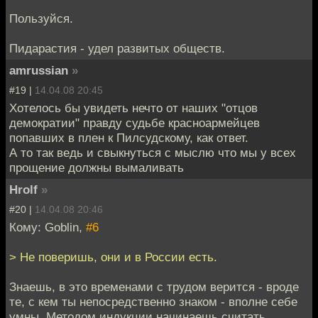
Пользуйся.
Пидарастия - удел развитых обществ.
amrussian
»
#19 |
14.04.08 20:45
Хотелось бы увидеть нечто от наших "отцов
демократии" правду судьбе красноармейцев
попавших в плен к Пилсудскому, как ответ.
А то так ведь и свыкнуться с мыслю что мы у всех
прощение должны вымаливать
Hrolf
»
#20 |
14.04.08 20:46
Кому: Goblin,
#6
> Не поверишь, они и в России есть.
Знаешь, в это временами с трудом верится - вроде
те, с кем ты непосредственно знаком - вполне себе
умны. Методом индукции начинаешь считать