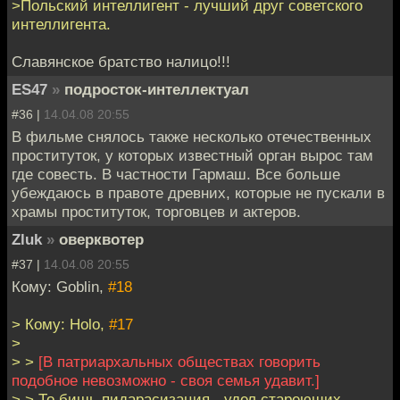
>Польский интеллигент - лучший друг советского
интеллигента.
Славянское братство налицо!!!
ES47
»
подросток-интеллектуал
#36 |
14.04.08 20:55
В фильме снялось также несколько отечественных
проституток, у которых известный орган вырос там
где совесть. В частности Гармаш. Все больше
убеждаюсь в правоте древних, которые не пускали в
храмы проституток, торговцев и актеров.
Zluk
»
оверквотер
#37 |
14.04.08 20:55
Кому: Goblin,
#18
> Кому: Holo,
#17
>
> >
[В патриархальных обществах говорить
подобное невозможно - своя семья удавит.]
> > То бишь пидарасизация - удел стареющих