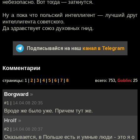
небезопасно. Вот тогда — заткнутся.
Ну а пока что польский интеллигент — лучший друг
интеллигента советского.
Да здравствует союз духовных гнид.
Подписывайся на наш
канал в Telegram
Комментарии
cтраницы: 1 |
2
|
3
|
4
|
5
|
6
|
7
|
8
всего: 753,
Goblin
: 25
Borgward
»
#1 |
14.04.08 20:35
Вроде же было уже. Причем тут же.
Hrolf
»
#2 |
14.04.08 20:37
Оказывается, в Польше есть и умные люди - это я о