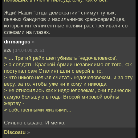
Жди! Наши "отцы демократии" снимут тупых,
пьяных бандитов и насильников красноармейцев,
которых интеллигентные поляки расстреливали со
слезами на глазах.
dirmangos
»
#26 |
14.04.08 20:51
> ... Третий рейх шел убивать 'недочеловеков',
> а солдаты Красной Армии независимо от того, как
поступал сам Сталин) шли с верой в то,
> что никого нельзя считать недочеловеком, и за эту
веру, за то, чтобы уже ни к кому и никогда
> не относились как к недочеловекам, они принесли
самую большую в годы Второй мировой войны
жертву -
> собственными жизнями...
Сильно сказано. И метко.
Discostu
»