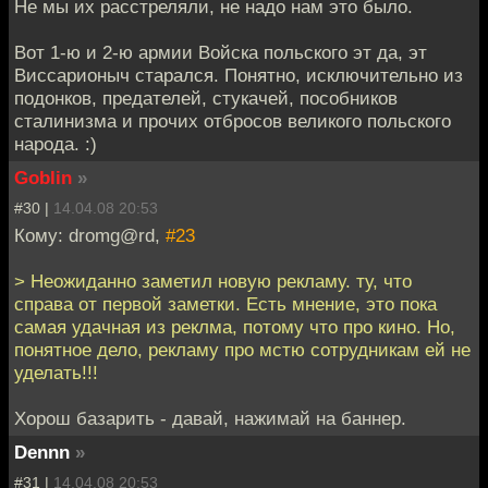
Не мы их расстреляли, не надо нам это было.
Вот 1-ю и 2-ю армии Войска польского эт да, эт
Виссарионыч старался. Понятно, исключительно из
подонков, предателей, стукачей, пособников
сталинизма и прочих отбросов великого польского
народа. :)
Goblin
»
#30 |
14.04.08 20:53
Кому: dromg@rd,
#23
> Неожиданно заметил новую рекламу. ту, что
справа от первой заметки. Есть мнение, это пока
самая удачная из реклма, потому что про кино. Но,
понятное дело, рекламу про мстю сотрудникам ей не
уделать!!!
Хорош базарить - давай, нажимай на баннер.
Dennn
»
#31 |
14.04.08 20:53