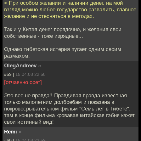
> При особом желании и наличии денег, на мой
взгляд можно любое государство развалить, главное
желание и не стесняться в методах.
Так и у Китая денег порядочно, и желания свои
собственные - тоже изрядные...
Однако тибетская истерия пугает одним своим
размахом.
OlegAndreev
»
#59 |
15.04.08 22:58
[отчаянно орет]
Это все не правда!! Правдивая правда известная
только малолетним долбоебам и показана в
покровосрывательном фильм "Семь лет в Тибете",
там в конце фильма кровавая китайская гэбня кажет
свои истинный вид!
Remi
»
#60 |
15.04.08 22:59