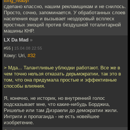
tting_ready/
сделано классно, нашим рекламщикам и не снилось.
Просто, сочно, запоминается. У обработанных слоев
населения еще и вызывает нездоровый всплеск
яростных эмоций против бездушной тоталитарной
машины КНР.
LX Da Mad
»
#55 |
15.04.08 22:55
Кому: Uri,
#32
> Мда... Талантливые ублюдки работают. Все же в
чем точно нельзя отказать дерьмократии, так это в
том, что она придумала простые и эффективные
способы влияния.
Я, конечно, не историк, но внутренний голос
подсказывает мне, что какие-нибудь Борджиа,
Ришелье или там Дизраели до демократии жили.
Интриги и пропаганда - не есть новейшее
изобретение.