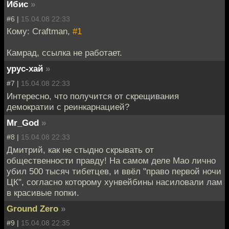
Ибис
»
#6 |
15.04.08 22:33
Кому: Craftman,
#1
Камрад, ссылка не работает.
урус-хай
»
#7 |
15.04.08 22:33
Интересно, что получится от скрещивания
демократии с реинкарнацией?
Mr_God
»
#8 |
15.04.08 22:33
Дмитрий, как не стыдно скрывать от
общественности правду! На самом деле Мао лично
убил 500 тысяч тибетцев, и ввёл "право первой ночи
ЦК", согласно которому хунвейбины насиловали лам
в красивые попки.
Ground Zero
»
#9 |
15.04.08 22:35