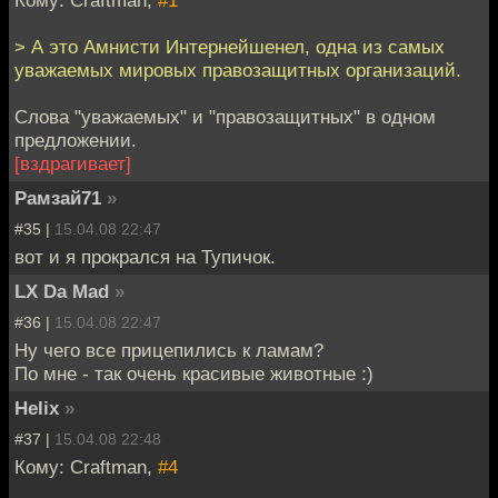
Кому: Craftman,
#1
> А это Амнисти Интернейшенел, одна из самых
уважаемых мировых правозащитных организаций.
Слова "уважаемых" и "правозащитных" в одном
предложении.
[вздрагивает]
Рамзай71
»
#35 |
15.04.08 22:47
вот и я прокрался на Тупичок.
LX Da Mad
»
#36 |
15.04.08 22:47
Ну чего все прицепились к ламам?
По мне - так очень красивые животные :)
Helix
»
#37 |
15.04.08 22:48
Кому: Craftman,
#4