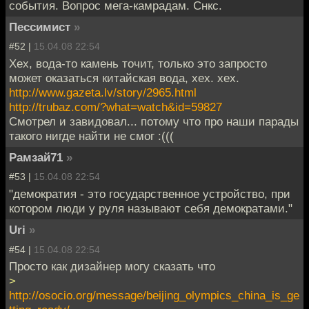
события. Вопрос мега-камрадам. Снкс.
Пессимист
»
#52 |
15.04.08 22:54
Хех, вода-то камень точит, только это запросто
может оказаться китайская вода, хех. хех.
http://www.gazeta.lv/story/2965.html
http://trubaz.com/?what=watch&id=59827
Смотрел и завидовал... потому что про наши парады
такого нигде найти не смог :(((
Рамзай71
»
#53 |
15.04.08 22:54
"демократия - это государственное устройство, при
котором люди у руля называют себя демократами."
Uri
»
#54 |
15.04.08 22:54
Просто как дизайнер могу сказать что
>
http://osocio.org/message/beijing_olympics_china_is_ge