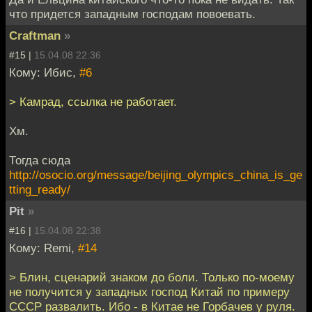
что придется западным господам повоевать.
Craftman
»
#15 |
15.04.08 22:36
Кому: Ибис,
#6
> Камрад, ссылка не работает.
Хм.
Тогда сюда
http://osocio.org/message/beijing_olympics_china_is_ge
tting_ready/
Pit
»
#16 |
15.04.08 22:38
Кому: Remi,
#14
> Блин, сценарий знаком до боли. Только по-моему
не получится у западных господ Китай по примеру
СССР развалить. Ибо - в Китае не Горбачев у руля.