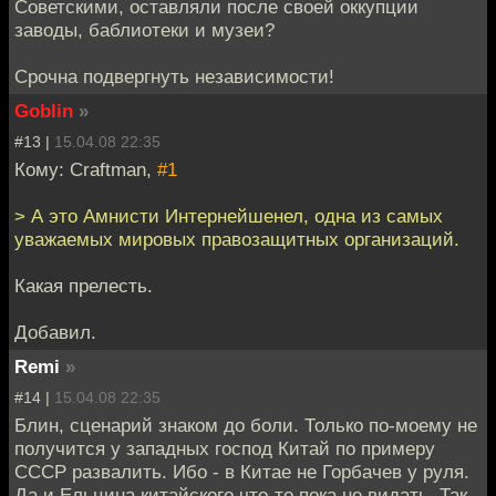
Советскими, оставляли после своей оккупции
заводы, баблиотеки и музеи?
Срочна подвергнуть независимости!
Goblin
»
#13 |
15.04.08 22:35
Кому: Craftman,
#1
> А это Амнисти Интернейшенел, одна из самых
уважаемых мировых правозащитных организаций.
Какая прелесть.
Добавил.
Remi
»
#14 |
15.04.08 22:35
Блин, сценарий знаком до боли. Только по-моему не
получится у западных господ Китай по примеру
СССР развалить. Ибо - в Китае не Горбачев у руля.
Да и Ельцина китайского что-то пока не видать. Так