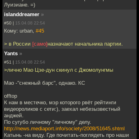
Луизиане. =)
islanddreamer
»
#50 |
15.04.08 22:54
Кому: urban,
#45
> в России
[само]
назначают начальника партии.
Yants
»
#51 |
15.04.08 22:54
>лично Мао Цзе-дун скинул с Джомолунгмы
Мао -"снежный барс", однако. КС
offtop
К нам в местечко, мэр которого рвёт рейтинги
видеороликов с сети:), заехал небезызвестный
анджей.
По сугубо личному "личному" делу.
http://news.mediaport.info/society/2008/51645.shtml
Катынь -на виду. Где почитать-поглядеть про наши