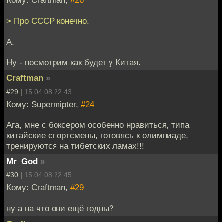
> Про СССР конечно.
А.
Ну - посмотрим как будет у Китая.
Craftman
»
#29 |
15.04.08 22:43
Кому: Supermipter,
#24
Ага, мне с боксером особенно нравиться, типа
китайские спортсмены, готовясь к олимпиаде,
тренируются на тибетских ламах!!!
Mr_God
»
#30 |
15.04.08 22:45
Кому: Craftman,
#29
ну а на что они ещё годны?