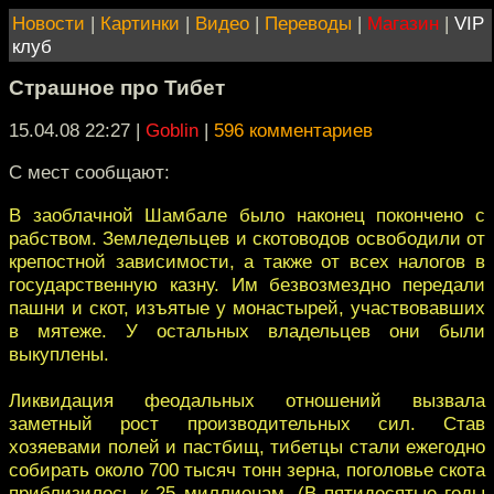
Новости
|
Картинки
|
Видео
|
Переводы
|
Магазин
|
VIP
клуб
Страшное про Тибет
15.04.08 22:27
|
Goblin
|
596 комментариев
С мест сообщают:
В заоблачной Шамбале было наконец покончено с
рабством. Земледельцев и скотоводов освободили от
крепостной зависимости, а также от всех налогов в
государственную казну. Им безвозмездно передали
пашни и скот, изъятые у монастырей, участвовавших
в мятеже. У остальных владельцев они были
выкуплены.
Ликвидация феодальных отношений вызвала
заметный рост производительных сил. Став
хозяевами полей и пастбищ, тибетцы стали ежегодно
собирать около 700 тысяч тонн зерна, поголовье скота
приблизилось к 25 миллионам. (В пятидесятые годы