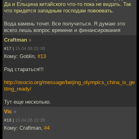
Да и Ельцина китайского что-то пока не видать. Так
что придется западным господам повоевать.
Вода камень точет. Все получиться. Я думаю это
всего лишь вопрос времени и финансирования
Craftman
»
#17 |
15.04.08 22:38
Кому: Goblin,
#13
Рад стараться!!!
http://osocio.org/message/beijing_olympics_china_is_ge
tting_ready/
Тут еще несколько.
Vic
»
#18 |
15.04.08 22:39
Кому: Craftman,
#4