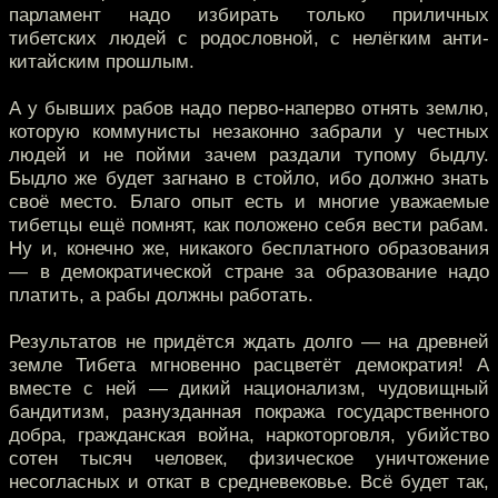
парламент надо избирать только приличных
тибетских людей с родословной, с нелёгким анти-
китайским прошлым.
А у бывших рабов надо перво-наперво отнять землю,
которую коммунисты незаконно забрали у честных
людей и не пойми зачем раздали тупому быдлу.
Быдло же будет загнано в стойло, ибо должно знать
своё место. Благо опыт есть и многие уважаемые
тибетцы ещё помнят, как положено себя вести рабам.
Ну и, конечно же, никакого бесплатного образования
— в демократической стране за образование надо
платить, а рабы должны работать.
Результатов не придётся ждать долго — на древней
земле Тибета мгновенно расцветёт демократия! А
вместе с ней — дикий национализм, чудовищный
бандитизм, разнузданная покража государственного
добра, гражданская война, наркоторговля, убийство
сотен тысяч человек, физическое уничтожение
несогласных и откат в средневековье. Всё будет так,