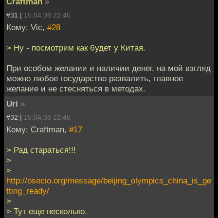
Craftman
»
#31 |
15.04.08 22:45
Кому: Vic,
#28
> Ну - посмотрим как будет у Китая.
При особом желании и наличии денег, на мой взгляд
можно любое государство развалить, главное
желание и не стесняться в методах.
Uri
»
#32 |
15.04.08 22:45
Кому: Craftman,
#17
> Рад стараться!!!
>
>
http://osocio.org/message/beijing_olympics_china_is_ge
tting_ready/
>
> Тут еще несколько.