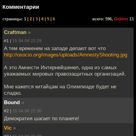
Комментарии
cтраницы: 1 |
2
|
3
|
4
|
5
|
6
всего: 596,
Goblin
: 13
Craftman
»
#1 |
15.04.08 22:29
А тем временем на западе делают вот что
http://osocio.org/images/uploads/AmnestyShooting.jpg
А это Амнисти Интернейшенел, одна из самых
уважаемых мировых правозащитных организаций.
Мне кажется китайцам на Олимпиаде будет не
сладко.
Bound
»
#2 |
15.04.08 22:30
Демократия шагает по планете!
Vic
»