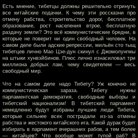
Есть мнение, тибетцы должны решительно отринуть
все китайские подачки. К чему эти россказни про
отмену рабства, строительство дорог, бесплатное
образование, рост населения втрое, бесплатную
раздачу земли? Это всё коммунистические бредни, в
которые не поверит ни один свободный человек. На
самом деле были адские репрессии, мильён сто тыщ
тибетцев лично Мао Цзе-дун скинул с Джомолунгмы
на штыки хунвэйбинов. Плюс лично изнасиловал три
миллиона добрых лам, чему свидетелем — весь
свободный мир.
Что на самом деле надо Тибету? Уж конечно не
коммунистическая зараза. Тибету нужны
парламентская демократия, свободные выборы и
тибетский национализм! В тибетский парламент
немедленно будут избраны лучшие люди Тибета,
которые сильнее всех пострадали из-за отмены
рабства и жестокого китайского ига. Какой дурак будет
избирать в парламент вчерашних рабов, а тем более
— китайцев? Что вообще может тупой раб? В