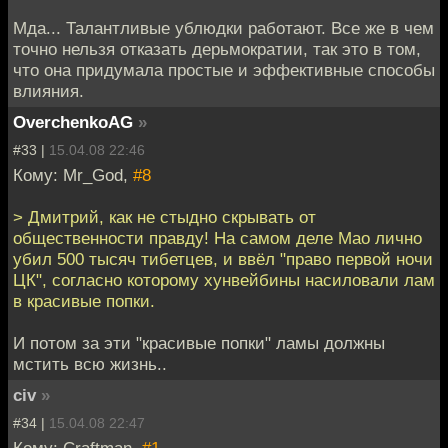
Мда... Талантливые ублюдки работают. Все же в чем
точно нельзя отказать дерьмократии, так это в том,
что она придумала простые и эффективные способы
влияния.
OverchenkoAG
»
#33 |
15.04.08 22:46
Кому: Mr_God,
#8
> Дмитрий, как не стыдно скрывать от
общественности правду! На самом деле Мао лично
убил 500 тысяч тибетцев, и ввёл "право первой ночи
ЦК", согласно которому хунвейбины насиловали лам
в красивые попки.
И потом за эти "красивые попки" ламы должны
мстить всю жизнь..
civ
»
#34 |
15.04.08 22:47