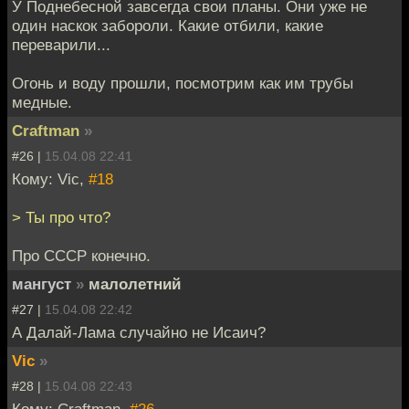
У Поднебесной завсегда свои планы. Они уже не
один наскок забороли. Какие отбили, какие
переварили...
Огонь и воду прошли, посмотрим как им трубы
медные.
Craftman
»
#26 |
15.04.08 22:41
Кому: Vic,
#18
> Ты про что?
Про СССР конечно.
мангуст
»
малолетний
#27 |
15.04.08 22:42
А Далай-Лама случайно не Исаич?
Vic
»
#28 |
15.04.08 22:43
Кому: Craftman,
#26