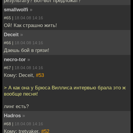
результату? Вот-вот предложат?
smallwolfi
»
#65 |
18.04.08 14:16
Ой! Как страшно жить!
Deceit
»
#66 |
18.04.08 14:16
Даешь бой в грязи!
necro-tor
»
#67 |
18.04.08 14:16
Кому: Deceit,
#53
> А как она у Брюса Виллиса интервью брала это ж
вообще песня!
линг есть?
Hadros
»
#68 |
18.04.08 14:16
Кому: tretyaker,
#52