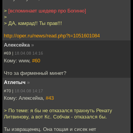
>
[вспоминает шедевр про Богиню]
>
> ДА, камрад!! Ты прав!!!
http://oper.ru/news/read.php?t=1051601084
Алексейка
»
#69 |
18.04.08 14:16
Кому: www,
#60
Что за фирменный минет?
Атлетыч
»
#70 |
18.04.08 14:17
Кому: Алексейка,
#43
> По теме: я бы не отказался трахнуть Ренату
Литвинову, а вот Кс. Собчак - отказался бы.
Ты извращенец. Она тощая и сисек нет