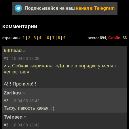
Подписывайся на наш
канал в Telegram
Комментарии
cтраницы: 1 |
2
|
3
|
4
...
6
|
7
|
8
|
9
всего: 894,
Goblin
: 36
killhead
»
#1 |
18.04.08 13:39
> а Собчак закричала: «Да все в порядке у меня с
челюстью»
А!!! Проняло!!!
Zarikus
»
#2 |
18.04.08 13:42
Тьфу, пакость какая. :)
Twinsen
»
#3 |
18.04.08 13:42