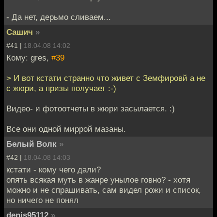
- Да нет, дерьмо сливаем...
Сашич
»
#41 |
18.04.08 14:02
Кому: gres,
#39
> И вот кстати странно что живет с Земфировй а не
с жюри, а призы получает :-)
Видео- и фотоотчеты в жюри засылается. :)
Все они одной миррой мазаны.
Белый Волк
»
#42 |
18.04.08 14:03
кстати - кому чего дали?
опять всякая муть в жанре унылое говно? - хотя
можно и не спрашивать, сам видел рожи и список,
но ничего не понял
denis95112
»