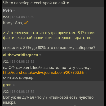
Чё то перебор с coolтурой на сайте.
kven
»
#20 |
18.04.08 13:50
Кому: Алз,
#9
> Интересную статью с утра прочитал. В России
фактически забороли компьютерное пиратство.
снизили с 87% до 80% это по-вашему забороли?
alltheworldisgreen
»
#21 |
18.04.08 13:52
на ОФ камрад Швейк запостил вот эту ссылку:
http://eu-shestakov.livejournal.com/207766.html
считаю, шедевр.
gres
»
#22 |
18.04.08 13:52
Вот уж не думал что у Литвиновой есть чувство
юмора.