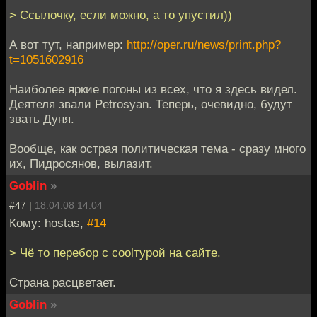
> Ссылочку, если можно, а то упустил))
А вот тут, например:
http://oper.ru/news/print.php?
t=1051602916
Наиболее яркие погоны из всех, что я здесь видел.
Деятеля звали Petrosyan. Теперь, очевидно, будут
звать Дуня.
Вообще, как острая политическая тема - сразу много
их, Пидросянов, вылазит.
Goblin
»
#47 |
18.04.08 14:04
Кому: hostas,
#14
> Чё то перебор с coolтурой на сайте.
Страна расцветает.
Goblin
»