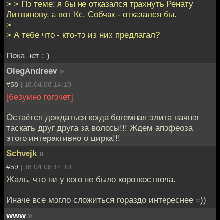
> > По теме: я бы не отказался трахнуть Ренату
Литвинову, а вот Кс. Собчак - отказался бы.
>
> А тебе что - кто-то из них предлагал?
Пока нет : )
OlegAndreev
»
#58 |
18.04.08 14:10
[безумно гогочет]
Остаётся дождаться когда богемная элита начнет
таскать друг друга за волосы!!! Ждем апофеоза
этого интерактивного цирка!!!
Schvejk
»
#59 |
18.04.08 14:10
Жаль, что ни у кого не было короткоствола.
Иначе все могло сложиться гораздо интереснее =))
www
»