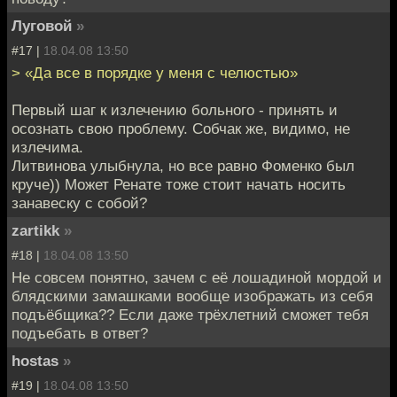
Луговой
»
#17 |
18.04.08 13:50
> «Да все в порядке у меня с челюстью»
Первый шаг к излечению больного - принять и
осознать свою проблему. Собчак же, видимо, не
излечима.
Литвинова улыбнула, но все равно Фоменко был
круче)) Может Ренате тоже стоит начать носить
занавеску с собой?
zartikk
»
#18 |
18.04.08 13:50
Не совсем понятно, зачем с её лошадиной мордой и
блядскими замашками вообще изображать из себя
подъёбщика?? Если даже трёхлетний сможет тебя
подъебать в ответ?
hostas
»
#19 |
18.04.08 13:50