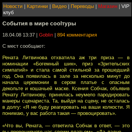
Новости
|
Картинки
|
Видео
|
Переводы
|
Магазин
|
VIP
клуб
События в мире coolтуры
18.04.08 13:37
|
Goblin
|
894 комментария
С мест сообщают:
Рената Литвинова отхватила аж три приза — в
номинации «Богемный шик», приз «Зрительских
симпатий» и стала самой стильной за прошедший
год. Она появилась в зале за несколько минут до
начала церемонии в сером платье с опасным
декольте и кошачьей маске. Ксения Собчак, объявив
Ренату Литвинову, принялась неумело пародировать
манеры сценариста. Та, выйдя на сцену, не осталась
в долгу: «Я не буду реагировать на ваши колкости. Я
понимаю, у вас работа такая — провоцировать».
«Что вы, Рената, — ответила Собчак в ответ, — это
вы провоцируете нас своим платьем». «Да ладно, —