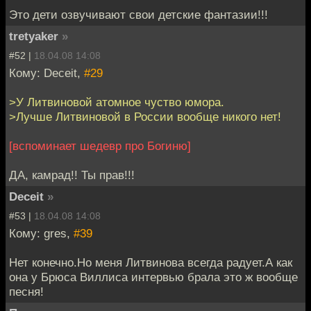
Это дети озвучивают свои детские фантазии!!!
tretyaker
»
#52 |
18.04.08 14:08
Кому: Deceit,
#29
>У Литвиновой атомное чуство юмора.
>Лучше Литвиновой в России вообще никого нет!
[вспоминает шедевр про Богиню]
ДА, камрад!! Ты прав!!!
Deceit
»
#53 |
18.04.08 14:08
Кому: gres,
#39
Нет конечно.Но меня Литвинова всегда радует.А как
она у Брюса Виллиса интервью брала это ж вообще
песня!