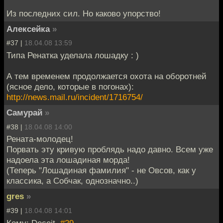
Из последних сил. Но каково упорство!
Алексейка
»
#37 |
18.04.08 13:59
Типа Ренатка уделала лошадку : )
А тем временем продолжается охота на оборотней
(ясное дело, которые в погонах):
http://news.mail.ru/incident/1716754/
Самурай
»
#38 |
18.04.08 14:00
Рената-молодец!
Порвать эту кривую проблядь надо давно. Всем уже
надоела эта лошадиная морда!
(Теперь "Лошадиная фамилия" - не Овсов, как у
классика, а Собчак, однозначно..)
gres
»
#39 |
18.04.08 14:01
Кому: Deceit,
#29