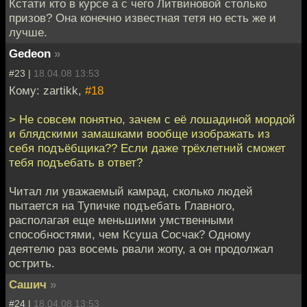
Кстати кто в курсе а с чего Литвиновой столько
призов? Она конечно известная тетя но есть же и
лучше.
Gedeon
»
#23 |
18.04.08 13:53
Кому: zartikk,
#18
> Не совсем понятно, зачем с её лошадиной мордой
и блядскими замашками вообще изображать из
себя подъёбщика?? Если даже трёхлетний сможет
тебя подъебать в ответ?
Читал ли уважаемый камрад, сколько людей
пытается на Тупичке подъебать Главного,
располагая еще меньшими умственными
способностями, чем Ксуша Сосчак? Одному
деятелю раз восемь рвали жопу, а он продолжал
острить.
Сашич
»
#24 |
18.04.08 13:53