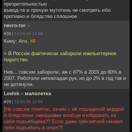
презрительностью
вывод-тв и прочую мутотень не смотреть ибо
противно и блядство сплошное
necro-tor
»
#28 |
18.04.08 13:58
Кому: Алз,
#9
> В России фактически забороли компьютерное
пиратство.
Нев... совсем забороли, аж с 87% в 2003 до 80% в
2007. Работали непокладая рук, но до 2% в год так и
не дотянули.
Leshik
»
малолетка
#29 |
18.04.08 13:58
[Не совсем понятно, зачем с её лошадиной мордой
и блядскими замашками вообще изображать из
себя подъёбщика?? Если даже трёхлетний сможет
тебя подъебать в ответ?]