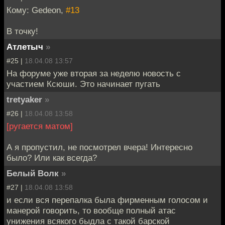
Кому: Gedeon,
#13
В точку!
Атлетыч
»
#25 |
18.04.08 13:57
На форуме уже вторая за неделю новость с
участием Ксюши. Это начинает пугать
tretyaker
»
#26 |
18.04.08 13:58
[ругается матом]
А я пропустил, не посмотрел вчера! Интересно
было? Или как всегда?
Белый Волк
»
#27 |
18.04.08 13:58
и если вся перепалка была фирменным голосом и
манерой говорить, то вообще полный атас
унижения всякого быдла с такой барской