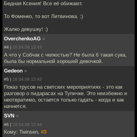
Бедная Ксения! Все её обижают.
То Фоменко, то вот Литвинова. :)
Жалко девушку! :)
OverchenkoAG
»
#4 |
18.04.08 13:43
А что у Собчак с челюстью? Не была б такая сука,
была бы нормальной хорошей девочкой.
Gedeon
»
#5 |
18.04.08 13:43
Показ трусов на светских мероприятиях - это как
разговор о пидарасах на Тупичке. Это неизбежно и
неотвратимо, остается только гадать - когда и как
начнется.
SVN
»
#6 |
18.04.08 13:44
Кому: Twinsen,
#3