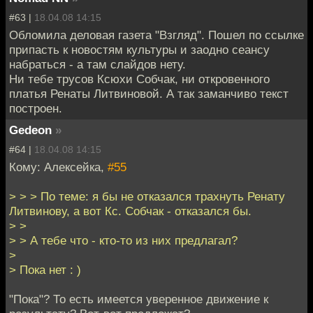
#63 |
18.04.08 14:15
Обломила деловая газета "Взгляд". Пошел по ссылке
припасть к новостям культуры и заодно сеансу
набраться - а там слайдов нету.
Ни тебе трусов Ксюхи Собчак, ни откровенного
платья Ренаты Литвиновой. А так заманчиво текст
построен.
Gedeon
»
#64 |
18.04.08 14:15
Кому: Алексейка,
#55
> > > По теме: я бы не отказался трахнуть Ренату
Литвинову, а вот Кс. Собчак - отказался бы.
> >
> > А тебе что - кто-то из них предлагал?
>
> Пока нет : )
"Пока"? То есть имеется уверенное движение к