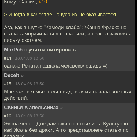
Кому: Сашич,
#10
> Иногда в качестве бонуса их не оказывается.
Ага, как в шутке "Камеди-клаба": Жанна Фриске не
стала заморачиваться с платьем, а просто заклеила
письку скотчем.
MorPeh
»
учится цитировать
#14 |
18.04.08 13:50
однако Рената поддела человеколошадь =)
Deceit
»
#15 |
18.04.08 13:50
Мне кажется мы стали свидетелями начала военных
действий.
Свинья в апельсинах
»
#16 |
18.04.08 13:50
Эвона чего... Две дамочки поссорились. Культурно
как! Жаль без драки. А то представляете статью по
поводу?