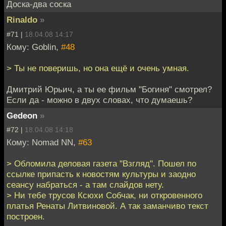
Доска-два соска
Rinaldo
»
#71 |
18.04.08 14:17
Кому: Goblin,
#48
> Ты не поверишь, но она ещё и очень умная.
Дмитрий Юрьич, а ты ее фильм "Богиня" смотрел?
Если да - можно в двух словах, что думаешь?
Gedeon
»
#72 |
18.04.08 14:18
Кому: Nomad NN,
#63
> Обломила деловая газета "Взгляд". Пошел по
ссылке припасть к новостям культуры и заодно
сеансу набраться - а там слайдов нету.
> Ни тебе трусов Ксюхи Собчак, ни откровенного
платья Ренаты Литвиновой. А так заманчиво текст
построен.