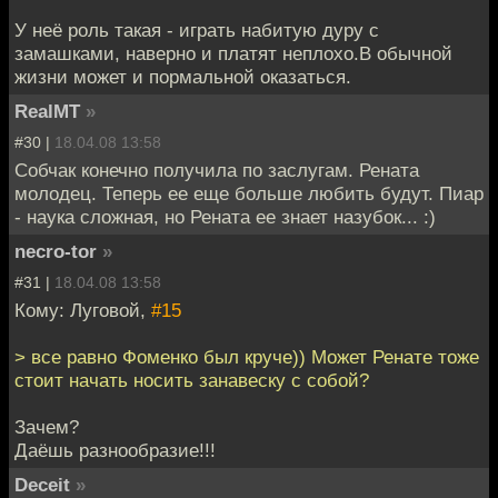
У неё роль такая - играть набитую дуру с
замашками, наверно и платят неплохо.В обычной
жизни может и пормальной оказаться.
RealMT
»
#30 |
18.04.08 13:58
Собчак конечно получила по заслугам. Рената
молодец. Теперь ее еще больше любить будут. Пиар
- наука сложная, но Рената ее знает назубок... :)
necro-tor
»
#31 |
18.04.08 13:58
Кому: Луговой,
#15
> все равно Фоменко был круче)) Может Ренате тоже
стоит начать носить занавеску с собой?
Зачем?
Даёшь разнообразие!!!
Deceit
»