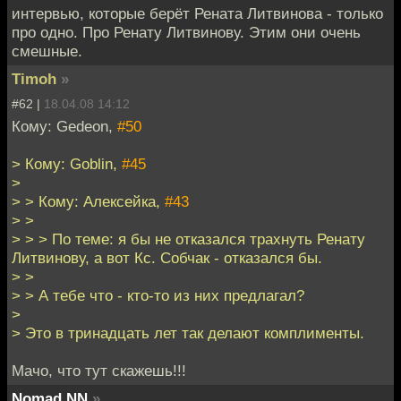
интервью, которые берёт Рената Литвинова - только
про одно. Про Ренату Литвинову. Этим они очень
смешные.
Timoh
»
#62 |
18.04.08 14:12
Кому: Gedeon,
#50
> Кому: Goblin,
#45
>
> > Кому: Алексейка,
#43
> >
> > > По теме: я бы не отказался трахнуть Ренату
Литвинову, а вот Кс. Собчак - отказался бы.
> >
> > А тебе что - кто-то из них предлагал?
>
> Это в тринадцать лет так делают комплименты.
Мачо, что тут скажешь!!!
Nomad NN
»