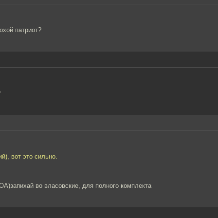
лохой патриот?
?
), вот это сильно.
ОА)запихай во власовские, для полного комплекта