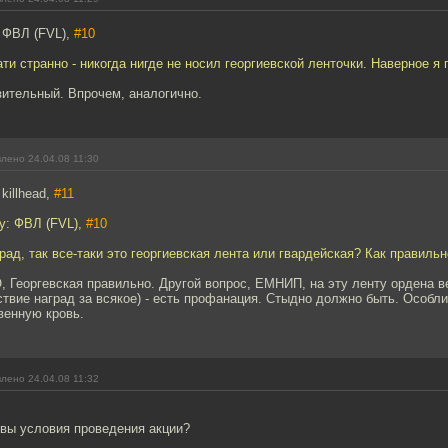
 ФВЛ (FVL),
#10
ати странно - никогда нигде не носил георгиевской ленточки. Наверное я
ительный. Впрочем, аналогично.
лено 24.04.08 11:30
killhead,
#11
у: ФВЛ (FVL),
#10
рад, так все-таки это георгиевская лента или гвардейская? Как правиль
 Георгевская правильно. Другой вопрос, ЕМНИП, на эту ленту ордена ве
ствие наград за всякое) - есть профанация. Стыдно должно быть. Особл
венную кровь.
лено 24.04.08 11:32
овы условия проведения акции?