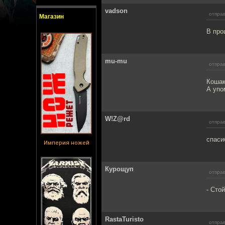
vadson
отправ
Магазин
В про
mu-mu
отправ
Кошак
А упо
W!Z@rd
отправ
спаси
Империя ножей
Курощуп
отправ
- Сто
RastaTuristo
отправ