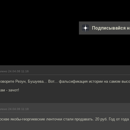
Подписывайся н
лено 24.04.08 11:16
говорите Резун, Бушуева... Вот... фальсификация истории на самом высо
ам - зачот!
лено 24.04.08 11:18
оскве якобы-георгиевские ленточки стали продавать. 20 руб. Год от года