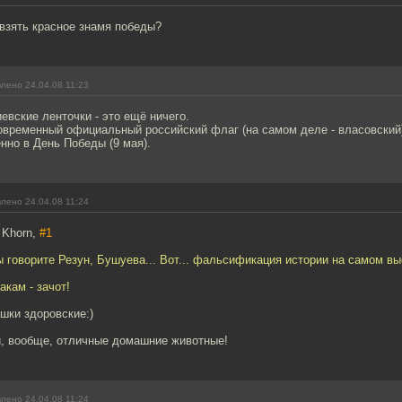
 взять красное знамя победы?
лено 24.04.08 11:23
иевские ленточки - это ещё ничего.
овременный официальный российский флаг (на самом деле - власовский),
нно в День Победы (9 мая).
лено 24.04.08 11:24
 Khorn,
#1
ы говорите Резун, Бушуева... Вот... фальсификация истории на самом вы
акам - зачот!
ошки здоровские:)
, вообще, отличные домашние животные!
лено 24.04.08 11:24