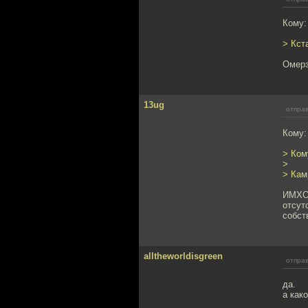
Кому:
> Кст
Омерз
13ug
отправ
Кому: 
> Ком
>
> Кам
ИМХО,
отсут
собст
alltheworldisgreen
отправ
да.
а как