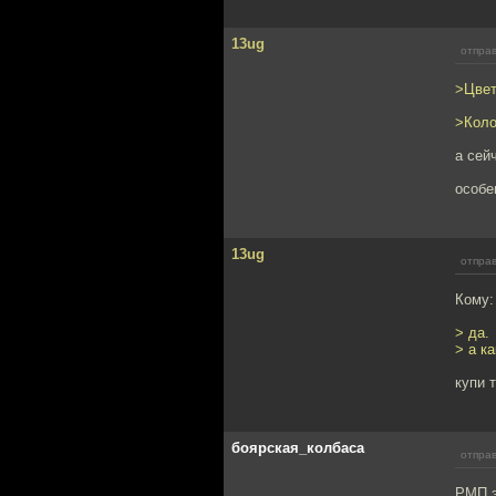
13ug
отправ
>Цвет
>Коло
а сей
особе
13ug
отправ
Кому: 
> да.
> а к
купи 
боярская_колбаса
отправ
РМП э