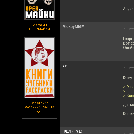
А где
Магазин
AlexeyMMM
отправ
ОПЕРМАЙКИ
Георг
Вот с
Особе
sv
отправ
Кому:
> А в
>
> Кош
Советские
Да, к
учебники 1940-50х
годов
Кошки
ФВЛ (FVL)
отправ