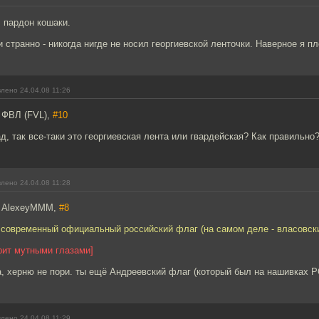
 пардон кошаки.
и странно - никогда нигде не носил георгиевской ленточки. Наверное я п
лено 24.04.08 11:26
 ФВЛ (FVL),
#10
д, так все-таки это георгиевская лента или гвардейская? Как правильно
лено 24.04.08 11:28
: AlexeyMMM,
#8
 современный официальный российский флаг (на самом деле - власовский
рит мутными глазами]
а, херню не пори. ты ещё Андреевский флаг (который был на нашивках Р
лено 24.04.08 11:29