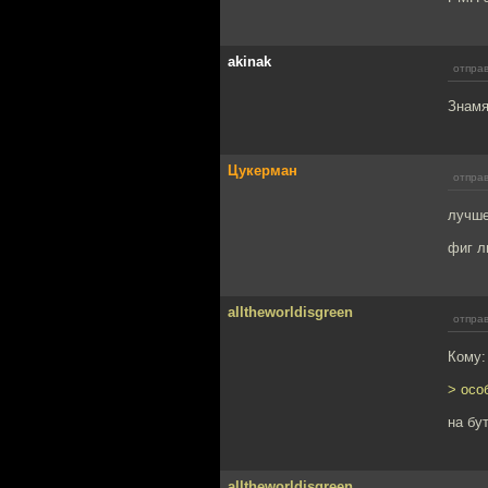
akinak
отправ
Знамя
Цукерман
отправ
лучше
фиг л
alltheworldisgreen
отправ
Кому:
> осо
на бу
alltheworldisgreen