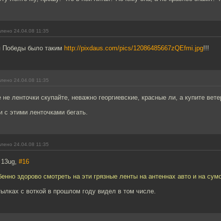
лено 24.04.08 11:35
 Победы было таким
http://pixdaus.com/pics/12086485667zQEfmi.jpg
!!!
лено 24.04.08 11:35
 не ленточки скупайте, неважно георгиевские, красные ли, а купите вет
и с этими ленточками бегать.
лено 24.04.08 11:35
 13ug,
#16
бенно здорово смотреть на эти грязные ленты на антеннах авто и на сум
тылках с воткой в прошлом году видел в том числе.