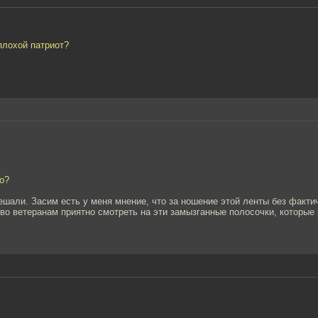
 плохой патриот?
но?
шали. Засим есть у меня мнение, что за ношение этой ленты без фактиче
иво ветеранам приятно смотреть на эти замызганные полосочки, которые