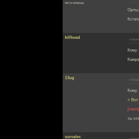
мега-камрад
Орлы,
Кстат
killhead
отправ
Кому:
Камра
13ug
отправ
Кому
> Вот
[смот
ты эт
sorvalec
отправ