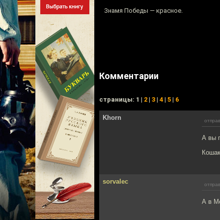
Знамя Победы — красное.
Комментарии
cтраницы: 1 |
2
|
3
|
4
|
5
|
6
Khorn
отправ
А вы 
Кошак
sorvalec
отправ
А в М