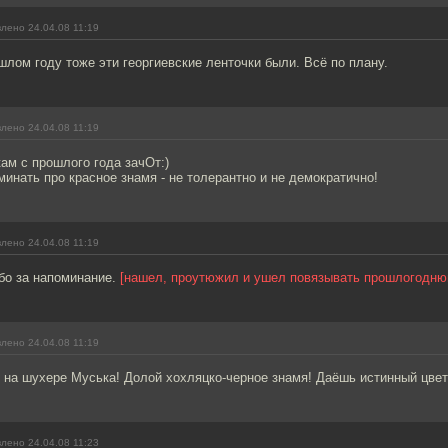
лено 24.04.08 11:19
шлом году тоже эти георгиевские ленточки были. Всё по плану.
лено 24.04.08 11:19
ам с прошлого года зачОт:)
минать про красное знамя - не толерантно и не демократично!
лено 24.04.08 11:19
бо за напоминание.
[нашел, проутюжил и ушел повязывать прошлогодню
лено 24.04.08 11:19
й на шухере Муська! Долой хохляцко-черное знамя! Даёшь истинный цвет
лено 24.04.08 11:23