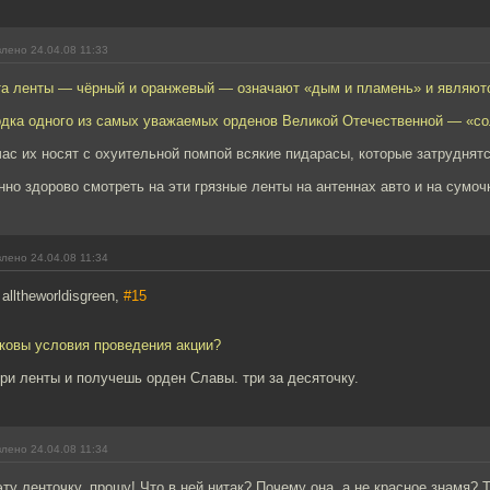
лено 24.04.08 11:33
а ленты — чёрный и оранжевый — означают «дым и пламень» и являются
дка одного из самых уважаемых орденов Великой Отечественной — «со
час их носят с охуительной помпой всякие пидарасы, которые затруднят
нно здорово смотреть на эти грязные ленты на антеннах авто и на сумоч
лено 24.04.08 11:34
alltheworldisgreen,
#15
аковы условия проведения акции?
три ленты и получешь орден Славы. три за десяточку.
лено 24.04.08 11:34
ту ленточку, прошу! Что в ней нитак? Почему она, а не красное знамя? Т