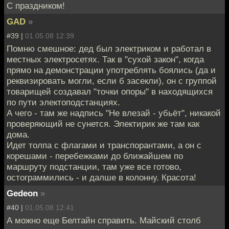
С праздником!
GAD
»
#39 |
01.05.08 12:39
Помню смешное: дед был электриком и работал в
местных электросетях. Так в "сухой закон", когда
прямо на демонстрации употреблять боялись (да и
реквизировать могли, если б засекли), он с группой
товарищей создавал "точки опоры" в находящихся
по пути электоподстанциях.
А чего - там же надпись "Не влезай - убьёт", никакой
проверяющий не сунется. Электирик же там как
дома.
Идет толпа с флагами и транспорантами, а он с
корешами - перебежками до ближайшем по
маршруту подстанции, там уже все готово,
остограммились - и далше в колонну. Красота!
Gedeon
»
#40 |
01.05.08 12:41
А можно еще Белтайн справить. Майский столб