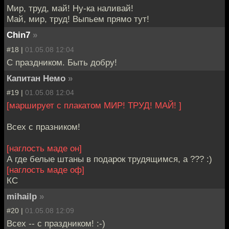
Мир, труд, май! Ну-ка наливай!
Май, мир, труд! Выпьем прямо тут!
Chin7
»
#18 |
01.05.08 12:04
C праздником. Быть добру!
Капитан Немо
»
#19 |
01.05.08 12:04
[марширует с плакатом МИР! ТРУД! МАЙ! ]
Всех с празником!
[наглость маде он]
А где белые штаны в подарок трудящимся, а ??? :)
[наглость маде оф]
КС
mihailp
»
#20 |
01.05.08 12:09
Всех -- с праздником! :-)