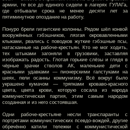
армии, те все до единого сидели в лагерях ГУЛАГа,
где отбывали срока не менее десяти лет за
пятиминутное опоздание на работу.
Понуро брели гигантские колонны. Рядом шёл конвой
вооружённых гэбэшников, лязгая окровавленными
клыками, рвались с поводков жуткие гэбэшные псы,
натасканные на рабоче-крестьян. Кто не мог ходить,
тех штыками загоняли в грузовики, заставляя
изображать радость. Глотая горькие слёзы и глядя в
чёрные зрачки стволов АК, маленькие дети с
красными удавками — пионерскими галстуками на
шеях, пели осанны коммунизму. Всё вокруг было
украшено кумачом — тряпками кроваво-красного
цвета, цвета крови, которую сосала из народа
коммунистическая партия, этим самым народом
созданная и из него состоявшая.
Одни рабоче-крестьяне несли транспаранты с
портретами коммунистических псевдо-вождей, другие
обречённо катили тележки с коммунистической