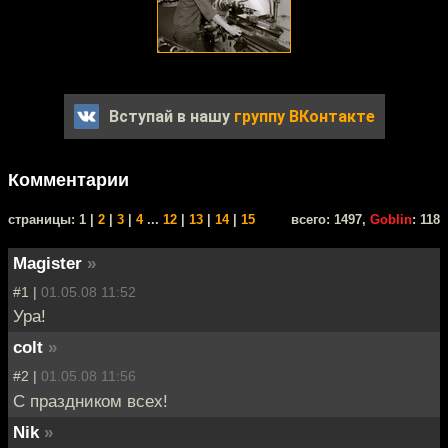
Вступай в нашу
группу ВКонтакте
Комментарии
cтраницы: 1 |
2
|
3
|
4
...
12
|
13
|
14
|
15
всего: 1497,
Goblin
: 118
Magister
»
#1 |
01.05.08 11:52
Ура!
colt
»
#2 |
01.05.08 11:56
С праздником всех!
Nik
»