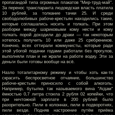
пропагандой типа огромных плакатов "Мир-труд-май".
За перенос транспаранта людоедская власть платила
10 рублей, за толкание тачки 25. И среди
свободолюбивых рабоче-крестьян находились такие,
которые соглашались носить и толкать. При этом
разборки между шариковыми кому нести и кому
толкать порой доходили до драки — так некоторым
хотелось получить 10 или даже 25 сребреников.
Конечно, всех оттирали коммунисты, которые ради
этой убогой подачки годами работали без прогулов,
выполняли план и не жрали на работе водку. Эти за
деньги были готовы вообще на всё.
Назло тоталитарному режиму и чтобы хоть как-то
скрасить беспросветное отчаяние, большинство
рабоче-крестьян приносило с собой алкоголь.
Например, бутылка так называемого вина "Агдам"
ёмкостью 0,7 литра стоила 2 рубля 02 копейки, что
при ничтожной зарплате в 200 рублей было
разорительно. Пили в колоннах, пили в подворотнях,
пили везде. Подняв настроение путём приёма