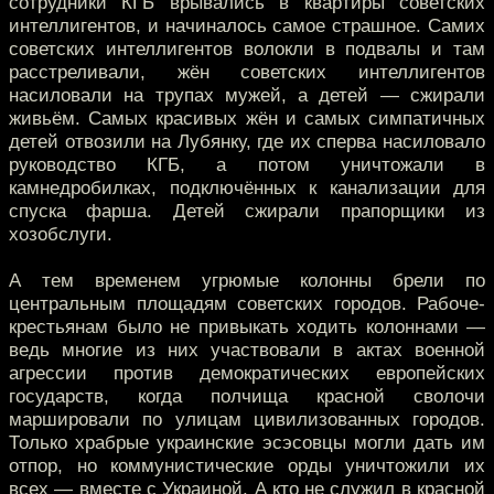
сотрудники КГБ врывались в квартиры советских
интеллигентов, и начиналось самое страшное. Самих
советских интеллигентов волокли в подвалы и там
расстреливали, жён советских интеллигентов
насиловали на трупах мужей, а детей — сжирали
живьём. Самых красивых жён и самых симпатичных
детей отвозили на Лубянку, где их сперва насиловало
руководство КГБ, а потом уничтожали в
камнедробилках, подключённых к канализации для
спуска фарша. Детей сжирали прапорщики из
хозобслуги.
А тем временем угрюмые колонны брели по
центральным площадям советских городов. Рабоче-
крестьянам было не привыкать ходить колоннами —
ведь многие из них участвовали в актах военной
агрессии против демократических европейских
государств, когда полчища красной сволочи
маршировали по улицам цивилизованных городов.
Только храбрые украинские эсэсовцы могли дать им
отпор, но коммунистические орды уничтожили их
всех — вместе с Украиной. А кто не служил в красной