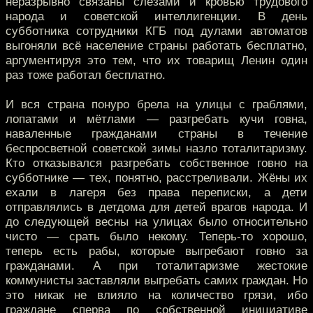
неразрывно связаны слезами и кровью трудового
народа и советской интеллигенции. В день
субботника сотрудники КГБ под дулами автоматов
выгоняли всё население страны работать бесплатно,
аргументируя это тем, что их товарищ Ленин один
раз тоже работал бесплатно.
И вся страна понуро брела на улицы с граблями,
лопатами и мётлами — разгребать кучи говна,
наваленные гражданами страны в течение
беспросветной советской зимы назло тоталитаризму.
Кто отказывался разгребать собственное говно на
субботнике — тех, понятно, расстреливали. Жёны их
ехали в лагеря без права переписки, а дети
отправлялись в детдома для детей врагов народа. И
до следующей весны на улицах было относительно
чисто — срать было некому. Теперь-то хорошо,
теперь есть рабы, которые выгребают говно за
гражданами. А при тоталитаризме жестокие
коммунисты заставляли выгребать самих граждан. Но
это никак не влияло на количество грязи, ибо
граждане сперва по собственной инициативе