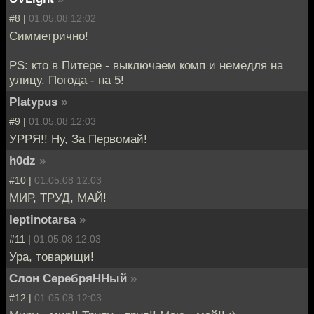
#8 |
01.05.08 12:02
Симметрично!
PS: кто в Питере - выключаем комп и немедля на
улицу. Погода - на 5!
Platypus
»
#9 |
01.05.08 12:03
УРРЯ!! Ну, За Первомай!
h0dz
»
#10 |
01.05.08 12:03
МИР, ТРУД, МАЙ!
leptinotarsa
»
#11 |
01.05.08 12:03
Ура, товарищи!
Слон СеребряННый
»
#12 |
01.05.08 12:03