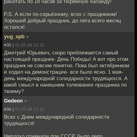
работать по 18 часов за тюремную баланду!
P.S. А если по-серьёзному, всех с праздником!
Хороший добрый праздник, до лета всего месяц
остался!
yug_spb
»
#35 |
01.05.08 12:32
Дмитрий Юрьевич, скоро приближается самый
настоящий праздник- День Победы! А вот про этом
праздник не совсем понятно. Пока был октябренком
и ходил на демонстрации- все было ясно. 1 мая-
день международной солидарности трудящихся. А
какой смысл в нанешнем толковании праздника по
твоему?
Gedeon
»
#36 |
01.05.08 12:32
Всех с Днем международной солидарности
трудящихся!
Неплохо отмечали при СССР, было дело.