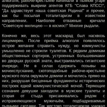
алкоголя, рабоче-крестьяне начинали в пьяном угаре
поддерживать выкрики агентов КГБ "Слава КПСС!",
"Да здравствует наша советская Родина!" и прочее,
как бы посылая тоталитаризм в известном
направлении. Наиболее отважные кричали
"Советскую милицию — в космос!" Многие рыдали.
Конечно же, весь этот маскарад был насквозь
лицемерен. После приёма алкоголя появлялось
острое желание справить нужду, но коммунисты
умышленно не строили туалетов. К редким домикам
общественных сортиров, устроенных большевиками
во дворцах русской знати, выстраивались гигантские
очереди. Не в силах сдержать позывы на
мочеиспускание, скотоподобные рабоче-крестьяне
мужского пола окружали домики и мочились прямо на
них, разрушая бесценные фундаменты исторических
построек едкой коммунистической мочой. Теряющие
сознание девушки заходили в мужские туалеты и
сгорая от стыда присаживались рядом с
испражняющимся мужичьём, подбадриваемые
пьяными скотами. Так жестоко тоталитаризм унижал