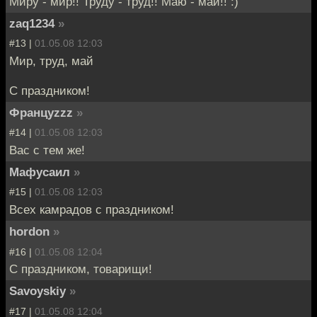
Миру - мир!! Труду - труд!! Маю - май!! :)
zaq1234
»
#13 |
01.05.08 12:03
Мир, труд, май
С праздником!
Француzzz
»
#14 |
01.05.08 12:03
Вас с тем же!
Мафусаил
»
#15 |
01.05.08 12:03
Всех камрадов с праздником!
hordon
»
#16 |
01.05.08 12:04
С праздником, товарищи!
Savoyskiy
»
#17 |
01.05.08 12:04