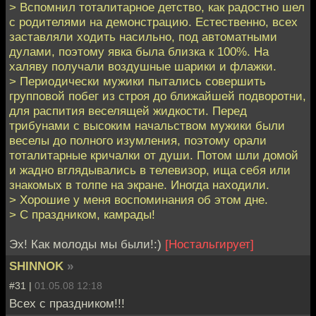
> Вспомнил тоталитарное детство, как радостно шел
с родителями на демонстрацию. Естественно, всех
заставляли ходить насильно, под автоматными
дулами, поэтому явка была близка к 100%. На
халяву получали воздушные шарики и флажки.
> Периодически мужики пытались совершить
групповой побег из строя до ближайшей подворотни,
для распития веселящей жидкости. Перед
трибунами с высоким начальством мужики были
веселы до полного изумления, поэтому орали
тоталитарные кричалки от души. Потом шли домой
и жадно вглядывались в телевизор, ища себя или
знакомых в толпе на экране. Иногда находили.
> Хорошие у меня воспоминания об этом дне.
> С праздником, камрады!
Эх! Как молоды мы были!:)
[Ностальгирует]
SHINNOK
»
#31 |
01.05.08 12:18
Всех с праздником!!!