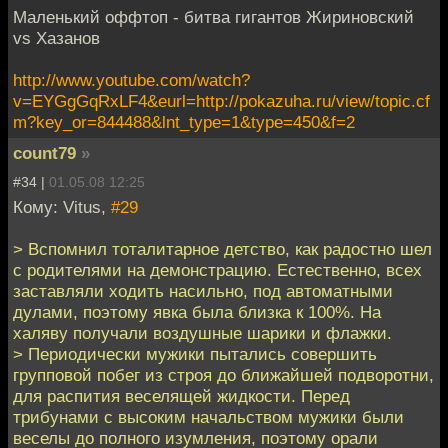
Маленький оффтоп - битва гигантов Жириновский
vs Хазанов
http://www.youtube.com/watch?
v=EYGgGqRxLF4&eurl=http://pokazuha.ru/view/topic.cf
m?key_or=844488&lnt_type=1&type=450&f=2
count79
»
#34 |
01.05.08 12:25
Кому: Vitus,
#29
> Вспомнил тоталитарное детство, как радостно шел
с родителями на демонстрацию. Естественно, всех
заставляли ходить насильно, под автоматными
дулами, поэтому явка была близка к 100%. На
халяву получали воздушные шарики и флажки.
> Периодически мужики пытались совершить
групповой побег из строя до ближайшей подворотни,
для распития веселящей жидкости. Перед
трибунами с высоким начальством мужики были
веселы до полного изумления, поэтому орали