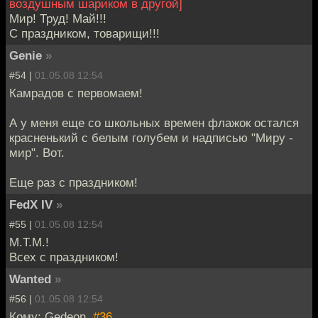
воздушным шариком в другой]
Мир! Труд! Май!!!
С праздником, товарищи!!!
Genie
»
#54 |
01.05.08 12:54
Камрадов с первомаем!
А у меня еще со школьных времен флажок остался
красненький с белым голубем и надписью "Миру -
мир". Вот.
Еще раз с праздником!
FedX IV
»
#55 |
01.05.08 12:54
М.Т.М.!
Всех с праздником!
Wanted
»
#56 |
01.05.08 12:54
Кому: Gedeon,
#36