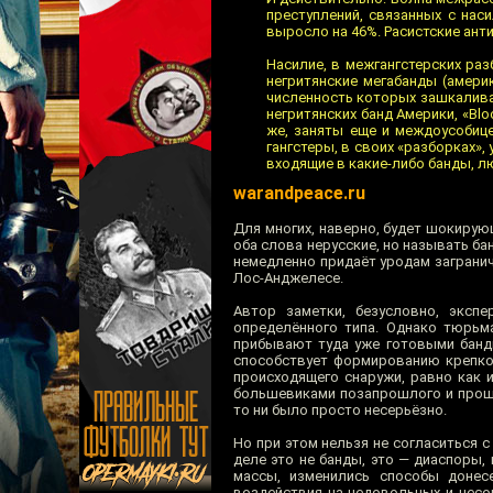
преступлений, связанных с нас
выросло на 46%. Расистские ант
Насилие, в межгангстерских раз
негритянские мегабанды (амери
численность которых зашкаливае
негритянских банд Америки, «Blo
же, заняты еще и междоусобице
гангстеры, в своих «разборках»,
входящие в какие-либо банды, л
warandpeace.ru
Для многих, наверно, будет шокирующ
оба слова нерусские, но называть ба
немедленно придаёт уродам заграничн
Лос-Анджелесе.
Автор заметки, безусловно, эксп
определённого типа. Однако тюрьм
прибывают туда уже готовыми банд
способствует формированию крепког
происходящего снаружи, равно как и
большевиками позапрошлого и прошл
то ни было просто несерьёзно.
Но при этом нельзя не согласиться 
деле это не банды, это — диаспоры
массы, изменились способы донес
воздействия на недовольных и несог