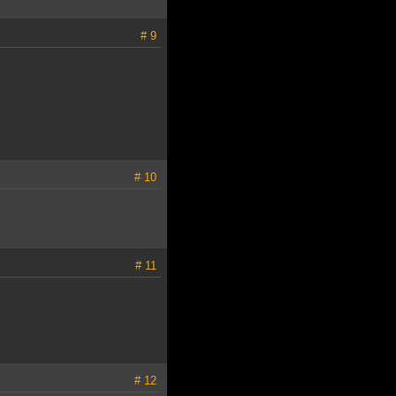
# 9
# 10
# 11
# 12