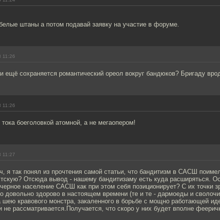
белые штаны а потом подавай заявку на участие в форуме.
 11:26
и ещё сохраняется романтический ореол вокруг бандюков? Бригаду врод
 11:26
 тока боеголовкой атомной, а не мегаопером!
 11:27
, я так понял из прочтения самой статьи, что бандитизм в САСШ поиме
стскую? Отсюда вывод - нашему бандитизаму есть куда расширяться. Ос
ечерное население САСШ как при этом себя позиционирует? С их точки з
то довольно здорово в настоящем времени (те и те - дармоеды и сволоч
а шею кравового монстра, закаленного в борьбе с мощно работающей ид
и не рассматривается.Получается, что скоро у них будет вполне феерич