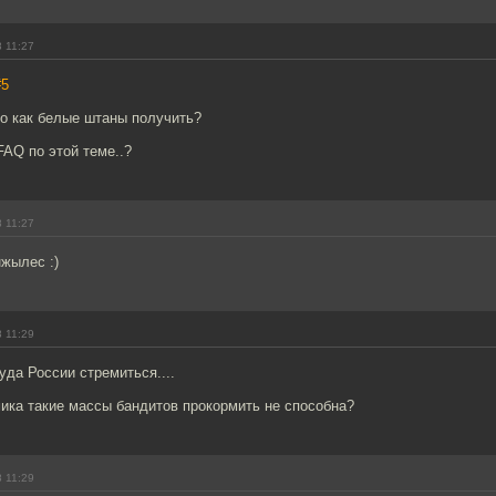
 11:27
#5
но как белые штаны получить?
FAQ по этой теме..?
 11:27
нжылес :)
 11:29
уда России стремиться....
ика такие массы бандитов прокормить не способна?
 11:29