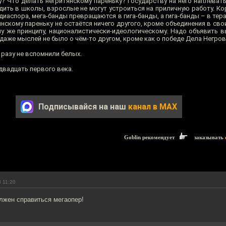
у? Что делать негритянскому пареньку? Государству на него наплеват
одить в школы, взрослые не могут устроиться на приличную работу. К
 диаспора, мега-банды превращаются в гига-банды, а гига-банды – в те
нскому пареньку не остаётся ничего другого, кроме объединения в сво
у же принципу, националистически-идеологическому. Надо объявить в
 даже мыслей не было о чём-то другом, кроме как о победе Дела Негров
 разу не вспомнили белых.
двадцать первого века.
Подписывайся на наш
канал в MAX
Goblin рекомендует
заказывать
 11:20
лжен справиться мегаопер!