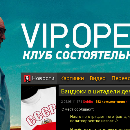
Картинки
Видео
Перев
Новости
Бандюки в цитадели де
12.05.08 11:17 |
Goblin
|
882 комментария
»
С мест сообщают:
Никто не отрицает того факта,
политкорректно назвать?
И действительно: волна межрасо