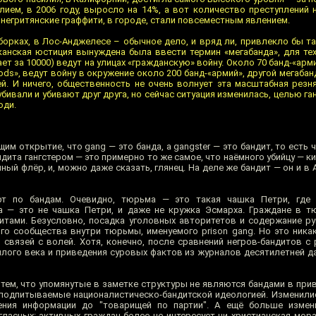
илием, в 2006 году, выросло на 14%, а вот количество преступлений
инегритянские граффити, в городе, стали повсеместным явлением.
борках, в Лос-Анджелесе – обычное дело, и вряд ли, привлекло бы та
канская юстиция вынуждена была ввести термин «мегабанда», для те
т за 10000) ведут на улицах «гражданскую» войну. Около 70 банд-«арм
ods», ведут войну в окружение около 200 банд-«армий», другой мегабан
й. И ничего, общественность не очень волнует эта масштабная резня
 убивали и убивают друг друга, но сейчас ситуация изменилась, целью г
юди.
им открытие, что gang — это банда, а gangster — это бандит, то есть 
ндита гангстером — это примерно то же самое, что наёмного убийцу — 
ый флёр, и, можно даже сказать, глянец. На деле же бандит — он и в А
ерт по бандам. Очевидно, тюрьма — это такая чашка Петри, где
а — это не чашка Петри, и даже не кружка Эсмарха. Граждане в т
итами. Безусловно, посадка уголовных авторитетов и содержание р
о сообщества внутри тюрьмы, именуемого prison gang. Но это никак
 связей с волей. Хотя, конечно, после сравнений негров-бандитов с
ого века и приведения суровых фактов из журналов десятилетней д
с тем, что упомянутые в заметке структуры не являются бандами в пр
, подпитываемые националистическо-бандитской идеологией. Изменили
ения информации до "товарищей по партии". А ещё больше измен
ласных: активных граждан более не интересует ни христианская мора