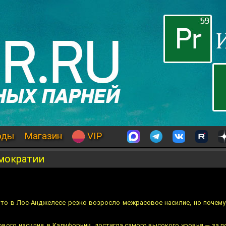
оды
Магазин
VIP
мократии
 что в Лос-Анджелесе резко возросло межрасовое насилие, но почему
вого насилия, в Калифорнии, достигла самого высокого уровня — за п