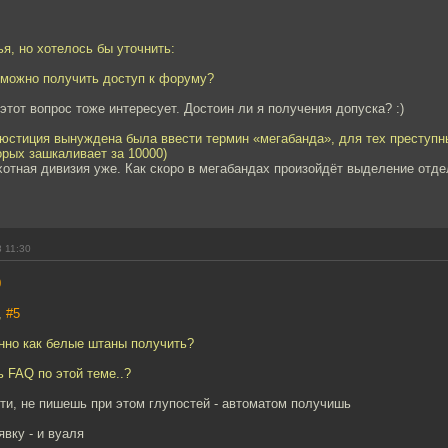
я, но хотелось бы уточнить:
 можно получить доступ к форуму?
 этот вопрос тоже интересует. Достоин ли я получения допуска? :)
 юстиция вынуждена была ввести термин «мегабанда», для тех преступ
орых зашкаливает за 10000)
ехотная дивизия уже. Как скоро в мегабандах произойдёт выделение отд
 11:30
0
,
#5
енно как белые штаны получить?
ь FAQ по этой теме..?
ти, не пишешь при этом глупостей - автоматом получишь
вку - и вуаля