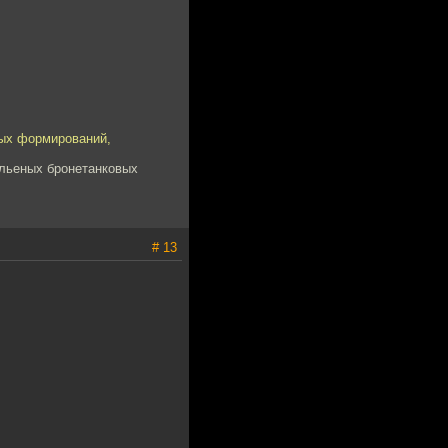
ных формирований,
ельеных бронетанковых
# 13