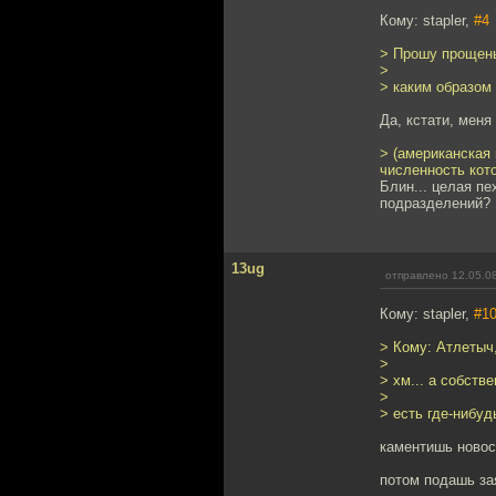
Кому: stapler,
#4
> Прошу прощень
>
> каким образом
Да, кстати, меня
> (американская
численность кот
Блин... целая п
подразделений?
13ug
отправлено 12.05.08
Кому: stapler,
#1
> Кому: Атлетыч
>
> хм... а собств
>
> есть где-нибуд
каментишь новос
потом подашь зая