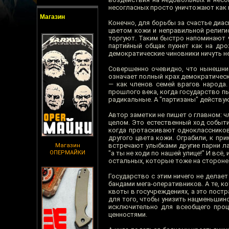
несогласных просто уничтожают как 
Магазин
Конечно, для борьбы за счастье диа
цветом кожи и неправильной религио
торгуют. Таким быстро напоминают 
партийный общак пухнет как на дро
демократические чиновники ничуть н
Совершенно очевидно, что нынешние
означает полный крах демократически
— как членов семей врагов народа.
прошлого века, когда государство пы
радикальные. А "партизаны" действую
Автор заметки не пишет о главном: ч
целом. Это естественный ход событи
когда протаскивают одноклассников
другого цвета кожи. Ограбили, к при
встречают улыбками другие парни ла
Магазин
ОПЕРМАЙКИ
"а ты не ходи по нашей улице!" И всё,
остальных, которые тоже на стороне
Государство с этим ничего не делает
бандами мега-оперативников. А те, к
квоты в госучреждениях, а это постр
для того, чтобы унизить нацменьшинс
исключительно для всеобщего процв
ценностями.