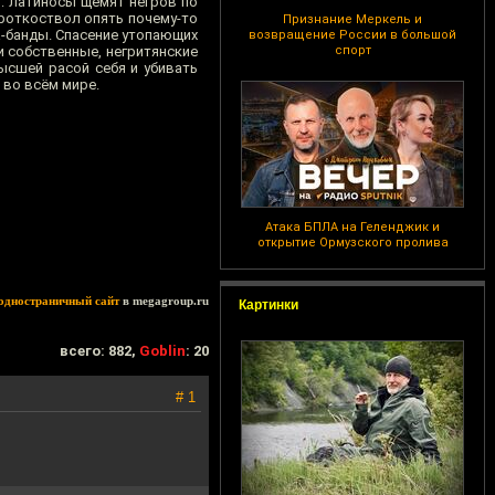
ь: латиносы щемят негров по
ороткоствол опять почему-то
Признание Меркель и
ра-банды. Спасение утопающих
возвращение России в большой
и собственные, негритянские
спорт
ысшей расой себя и убивать
 во всём мире.
Атака БПЛА на Геленджик и
открытие Ормузского пролива
одностраничный сайт
в megagroup.ru
Картинки
всего: 882,
Goblin
: 20
# 1