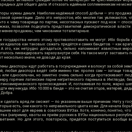
вредных для общего дела. И отказать идейным соплеменникам не может
споры нужны деньги. Наиболее надёжный способ добычи — это продажа
зной ориентации. Дело это непростое, ибо многие так увлекаются, ч
что к чему товарищи по партии, несогласных пускают под нож — спос
жжах, позволяя подкупать представителей демократической власти
е менее продажны, чем чиновники тоталитарные.
 государства ничего этому противопоставить не могут. Ибо борьба 
х идеалов как таковых: сажать придётся и самих бандитов — как враго
 А это, как нетрудно догадаться, сильно напоминает известные мер
талось ликвидировать заразу внутри себя. На такое могут заставить 
т несколько иначе, не доводя до края.
лены диаспоры идут работать в госучреждения и волокут за собой зем
й, любая диаспора ведёт себя именно так: пролез сам — затащи това
 или односельчан, но заметно очень сильно когда протаскивают люд
меру, горячие латинские парни негритянского паренька в Инглвуде, бе
тиноамериканского происхождения. И, поглаживая по попе, жарко шеп
 идти ему некуда. Ибо 10.000 в банде — это не считая отцов, матерей, дяд
 Добра.
 и сделать вряд ли сможет — по указанным выше причинам. Нету у гос
оторые есть, они какого-то неправильного цвета кожи. Для начала бор
ашнее квот для евреев в советских ВУЗах. Хотя, конечно, понятно, что
тва (например, квоты на приём русских в ВУЗы национальных республик
етания. Но для этого, повторюсь, придётся поступиться вообще в