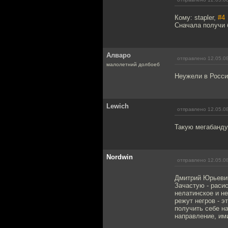
Кому: stapler,
#4
Сначала получи 
Алваро
отправлено 12.05.08
малолетний долбоеб
Неужели в Росси
Lewich
отправлено 12.05.08
Такую мегабанду
Nordwin
отправлено 12.05.08
Дмитрий Юрьевич
Зачастую - раси
нелатинское и н
режут негров - э
получить себе н
направление, им