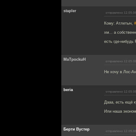
stapler
отправлено 12.05.08
Кому: Атлетыч,
хм... а собствен
есть где-нибудь 
MaTpockuH
отправлено 12.05.08
Не хочу в Лос-А
beria
отправлено 12.05.08
Дааа, есть ещё к
Или наша эконом
Берти Вустер
отправлено 12.05.08