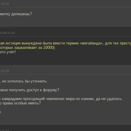
 11:23
аметку допишешь?
5.08 11:23
кая юстиция вынуждена была ввести термин «мегабанда», для тех прес
которых зашкаливает за 10000)
это учёт!
 11:23
 но хотелось бы уточнить:
ожно получить доступ к форуму?
с камрадами проходящий чемпионат мира по хоккею, да не удалось.
о права особые иметь?
.
 11:24