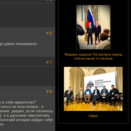
# 6
е давно показывали...
Медаль ордена "За заслуги перед
Отечеством" II степени
# 7
# 8
л в себя идеалогию?
тался не ясен вопрос, а
рения, уверен, если латиносы
и), а в дальнюю перспективу
РВИО
еологией которая найдет себе
но.