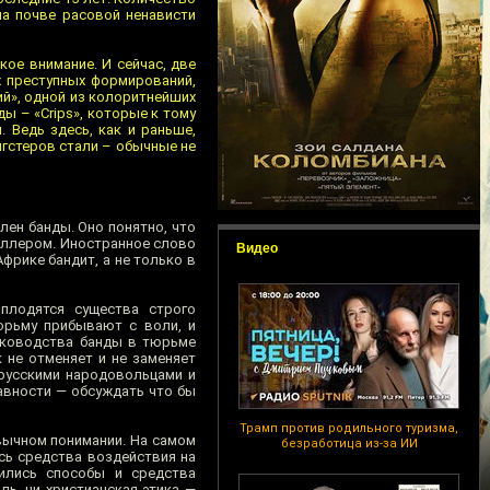
 на почве расовой ненависти
кое внимание. И сейчас, две
х преступных формирований,
ий», одной из колоритнейших
ды – «Crips», которые к тому
. Ведь здесь, как и раньше,
ангстеров стали – обычные не
член банды. Оно понятно, что
киллером. Иностранное слово
Видео
фрике бандит, а не только в
 плодятся существа строго
юрьму прибывают с воли, и
уководства банды в тюрьме
 не отменяет и не заменяет
 русскими народовольцами и
авности — обсуждать что бы
Трамп против родильного туризма,
ивычном понимании. На самом
безработица из-за ИИ
сь средства воздействия на
ились способы и средства
ль, ни христианская этика —