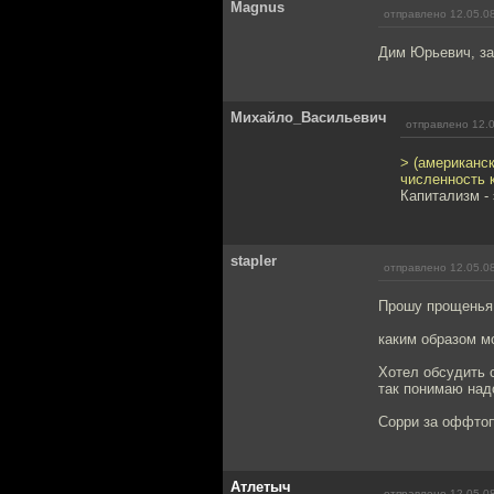
Magnus
отправлено 12.05.08
Дим Юрьевич, з
Михайло_Васильевич
отправлено 12.0
> (американс
численность 
Капитализм - 
stapler
отправлено 12.05.08
Прошу прощенья,
каким образом м
Хотел обсудить 
так понимаю над
Сорри за оффтоп
Атлетыч
отправлено 12.05.08