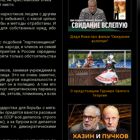
 никто.
 наркотиков людям с другим
то забывают, с какой целью
обы и методы отработаны. И
 для собственных нужд, ибо
Дядя Вова про фильм "Свидание
вслепую"
с подобной "партизанщиной"
в народа, и членов их семей
оприятия в России середины
пойти только обстоятельства
ляков, занимая учреждения в
рища. Это не очень заметно,
ей другой национальности и
жит он в полицию. А там его
чут негритянскому пареньку
О предстоящем Турнире Святого
ьёв, зятьёв, племянниц и всех
Георгия
ударства для борьбы с мега-
ьбы придётся ввести расовые
 в СССР всё делалось строго
), а за бугром всё делается
семи т.н. демократическими