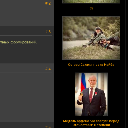
# 2
65
# 3
тупных формирований,
Остров Сахалин, река Найба
# 4
Медаль ордена "За заслуги перед
Отечеством" II степени
# 5