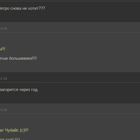
етро снова не хотит???
19:38
!!!
ятые большевики!!!!
19:38
агорится через год.
19:39
т Чубайс (с)!!!
д суд! (с)