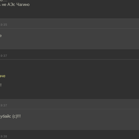
ь не АЭс Чагино
19:35
е
19:37
аче
!
19:37
байс (с)!!!
19:38