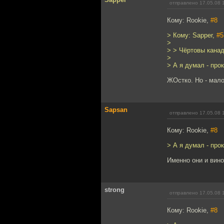
отправлено 17.05.08 
Кому: Rookie,
#8
> Кому: Sapper,
#5
>
> > Чёртовы канад
>
> А я думал - про
ЖОстко. Но - мало
Sapsan
отправлено 17.05.08 
Кому: Rookie,
#8
> А я думал - про
Именно они и вино
strong
отправлено 17.05.08 
Кому: Rookie,
#8