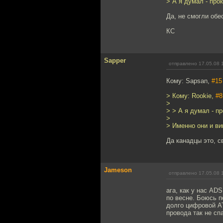
> А я думал - про
Да, не смогли обе
КС
Sapper
отправлено 17.05.08 
Кому: Sapsan,
#15
> Кому: Rookie,
#8
>
> > А я думал - п
>
> Именно они и ви
Да канадцы это, с
Jameson
отправлено 17.05.08 
ага, как у нас AD
по весне. Боюсь п
долго цифровой АТ
провода так не сп