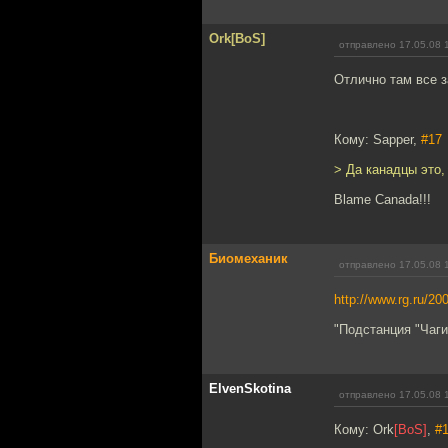
Ork[BoS]
отправлено 17.05.08 
Отлично там все 
Кому: Sapper,
#17
> Да канадцы это, 
Blame Canada!!!
Биомеханик
отправлено 17.05.08 
http://www.rg.ru/20
"Подстанция "Чаги
ElvenSkotina
отправлено 17.05.08 
Кому: Ork
[BoS]
,
#