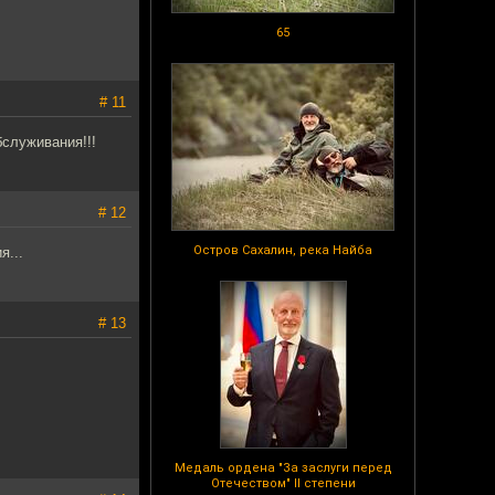
65
# 11
бслуживания!!!
# 12
Остров Сахалин, река Найба
я...
# 13
Медаль ордена "За заслуги перед
Отечеством" II степени