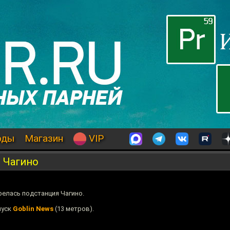
оды
Магазин
VIP
 Чагино
орелась подстанция Чагино.
пуск
Goblin News
(13 метров).