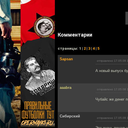
Комментарии
cтраницы: 1 |
2
|
3
|
4
|
5
Sapsan
отправлено 17.05.08 
А новый выпуск б
aaabra
отправлено 17.05.08 
Чубайс же денег п
Сибирский
отправлено 17.05.08 
Это очень печально