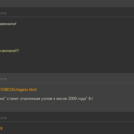
19:52
заменили!
сволачи!!!
19:53
07/08/23/chagino.html
но" станет эталонным узлом к весне 2009 года" 8-/
19:54
19