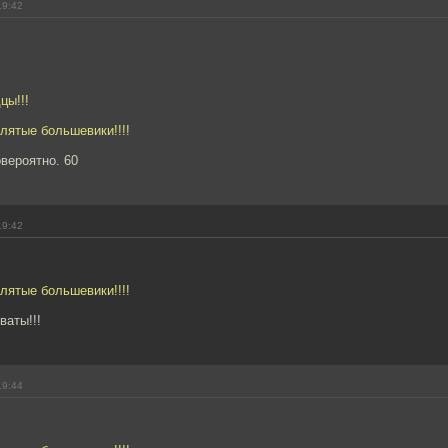
19:42
цы!!!
клятые большевики!!!!
вероятно. 60
19:42
клятые большевики!!!!
ваты!!!
19:44