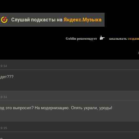
Слушай подкасты на
Яндекс.Музыка
Goblin рекомендует
заказывать
создан
19:34
удет???
19:34
од это выпросил? На модернизацию. Опять украли, уроды!
19:35
....