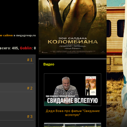
ие сайтов
в megagroup.ru
всего: 405,
Goblin
: 8
# 1
Видео
# 2
Дядя Вова про фильм "Свидание
вслепую"
# 3