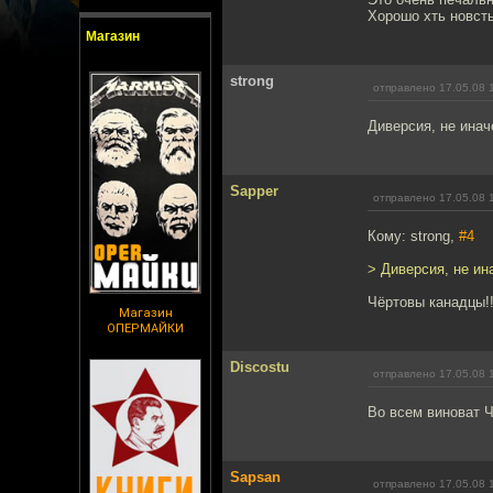
Хорошо хть новст
Магазин
strong
отправлено 17.05.08 
Диверсия, не инач
Sapper
отправлено 17.05.08 
Кому: strong,
#4
> Диверсия, не ин
Чёртовы канадцы!!
Магазин
ОПЕРМАЙКИ
Discostu
отправлено 17.05.08 
Во всем виноват Чу
Sapsan
отправлено 17.05.08 