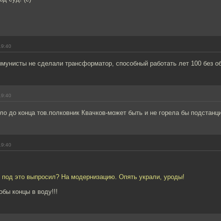
19:40
мунисты не сделали трансформатор, способный работать лет 100 без о
19:40
ло до конца тов.полковник Квачков-может быть и не горела бы подстанци
19:40
 под это выпросил? На модернизацию. Опять украли, уроды!
обы концы в воду!!!