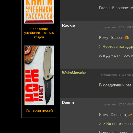
Главный вопрос: М
Rookie
отправлено 17.05.08 
Советские
учебники 1940-50х
годов
Кому: Sapper,
#5
> Чёртовы канадцы
А я думал - прокл
Waka/Jawaka
отправлено 17.05.08 
В следующий раз з
Dennn
отправлено 17.05.08 
Империя ножей
Кому: Discostu,
#6
> > Во всем винова
Банду Ельцина - по