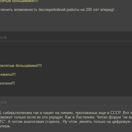
клятые большевики!!!!
спечить возможность бесперебойной работы на 200 лет вперед!
19:46
роклятые большевики!!!!
новаты!!!
волачи!!!
19:52
SL сибирьтелекома так и пашет на линиях, проложеных еще в СССР. Вот и
оможет только если их кто украдет. Как в Листвянке. Читал форум "не 
С". А потом аналоговая сгорела.. Ну чтож ,менять только на цифровую 
алишь.