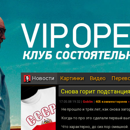
Картинки
Видео
Перев
Новости
Снова горит подстанция
17.05.08 19:32 |
Goblin
|
405 комментариев
»
Не прошло и трёх лет, как снова заг
Когда-то про это сделали первый вы
Что характерно, до сих пор смешной.