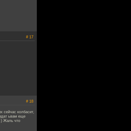
# 17
# 18
х сейчас колбасит,
видат ьвам еще
:) Жаль что