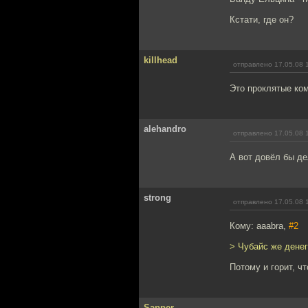
Кстати, где он?
killhead
отправлено 17.05.08 
Это проклятые ком
alehandro
отправлено 17.05.08 
А вот довёл бы де
strong
отправлено 17.05.08 
Кому: aaabra,
#2
> Чубайс же денег
Потому и горит, чт
Sapper