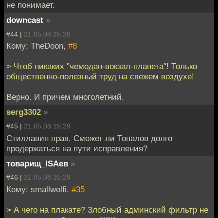
не понимает.
downcast
»
#44 |
21.05.08 15:28
Кому: TheDoon,
#8
> Чтоб никаких "чемодан-вокзал-планета"! Только
общественно-полезный труд на свежем воздухе!
Верно. И причем многолетний.
serg3302
»
#45 |
21.05.08 15:29
Стиллавин прав. Сможет ли Топалов долго
продержаться на пути исправления?
товарищ_ISAев
»
#46 |
21.05.08 15:29
Кому: smallwolfi,
#35
> А чего на плакате? Злобный админский фильтр не