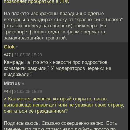
позволяет пробраться в ЖЖ
На плакате изображены празднично одетые
ветераны в мундирах сбоку от "красно-сине-белого"
(в такой последовательности) триколора. На
триколоре фоном солдат в форме вермахта,
замахивающийся гранатой.
Glok
»
#47 |
21.05.08 15:29
Камрады, а что это к новости про подростков
комменты закрыли? У модераторов черенки не
выдержали?
Mitrius
»
#48 |
21.05.08 15:29
> Как может человек, который открыто, нагло,
вызывающе ненавидит или не уважает свою страну,
считаться её гражданином?
Подписываюсь. Сказано совершенно верно. Есть
мнение, что свою страну надо любить просто по