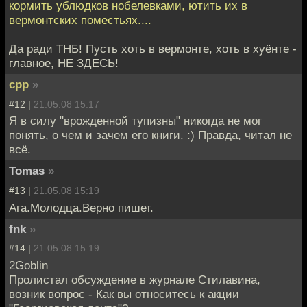
кормить ублюдков нобелевками, ютить их в
вермонтских поместьях....
Да ради ТНБ! Пусть хоть в вермонте, хоть в хуёнте -
главное, НЕ ЗДЕСЬ!
cpp
»
#12 |
21.05.08 15:17
Я в силу "врожденной тупизны" никогда не мог
понять, о чем и зачем его книги. :) Правда, читал не
всё.
Tomas
»
#13 |
21.05.08 15:19
Ага.Молодца.Верно пишет.
fnk
»
#14 |
21.05.08 15:19
2Goblin
Пролистал обсуждение в журнале Стилавина,
возник вопрос - Как вы относитесь к акции