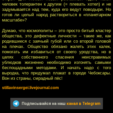
человек толерантен к другим (= плевать хотел) и не
задумывается над тем, куда его ведут поводыри. Но
готов ли целый народ раствориться в «планетарном
масштабе»?
Думаю, что космополиты – это просто битый кластер
общества, это дефектные личности – такие же, как
родившиеся с заячьей губой или со второй головой
на плечах. Общество обязано жалеть этих калек,
помогать им избавиться от своего уродства, но в
целях собственного спасения неисправимых
ублюдков жизненно необходимо изгонять самыми
беспощадными методами. И начать надо с того
выродка, что придумал плакат в городе Чебоксары.
Вон из страны, смрадный пёс!
stillavinsergei.livejournal.com
Подписывайся на наш
канал в Telegram