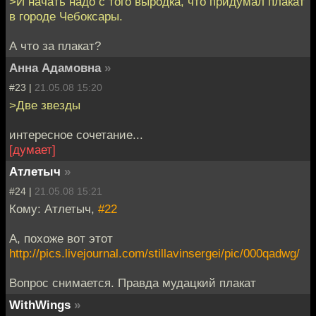
>И начать надо с того выродка, что придумал плакат
в городе Чебоксары.
А что за плакат?
Анна Адамовна
»
#23 |
21.05.08 15:20
>Две звезды
интересное сочетание...
[думает]
Атлетыч
»
#24 |
21.05.08 15:21
Кому: Атлетыч,
#22
А, похоже вот этот
http://pics.livejournal.com/stillavinsergei/pic/000qadwg/
Вопрос снимается. Правда мудацкий плакат
WithWings
»