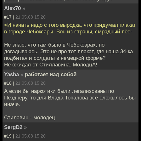
Alex70
»
#17 |
21.05.08 15:20
>И начать надо с того выродка, что придумал плакат
в городе Чебоксары. Вон из страны, смрадный пёс!
Не знаю, что там было в Чебоксарах, но
догадываюсь. Это не про тот плакат, где наша 34-ка
подбитая и солдаты в немецкой форме?
Не ожидал от Стиллавина. МолодцА!
Yasha
»
работает над собой
#18 |
21.05.08 15:20
А если бы наркотики были легализованы по
Пезднеру, то для Влада Топалова всё сложылось бы
иначе.
Стилавин - молодец.
SergD2
»
#19 |
21.05.08 15:20