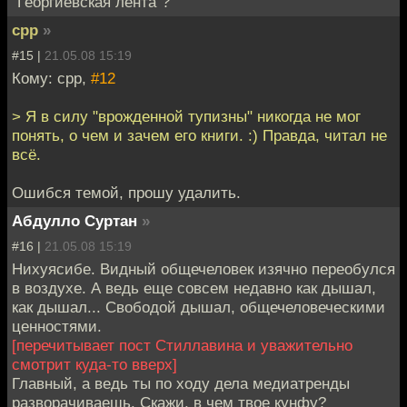
"Георгиевская лента"?
cpp
»
#15 |
21.05.08 15:19
Кому: cpp,
#12
> Я в силу "врожденной тупизны" никогда не мог
понять, о чем и зачем его книги. :) Правда, читал не
всё.
Ошибся темой, прошу удалить.
Абдулло Суртан
»
#16 |
21.05.08 15:19
Нихуясибе. Видный общечеловек изячно переобулся
в воздухе. А ведь еще совсем недавно как дышал,
как дышал... Свободой дышал, общечеловеческими
ценностями.
[перечитывает пост Стиллавина и уважительно
смотрит куда-то вверх]
Главный, а ведь ты по ходу дела медиатренды
разворачиваешь. Скажи, в чем твое кунфу?