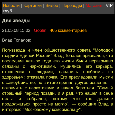
Новости
|
Картинки
|
Видео
|
Переводы
|
Магазин
|
VIP
клуб
Две звезды
21.05.08 15:02
|
Goblin
|
405 комментариев
Влад Топалов:
Поп-звезда и член общественного совета "Молодой
гвардии Единой России" Влад Топалов признался, что
последние четыре года его жизни были неразрывно
связаны с наркотиками. Рушились его карьера,
отношения с людьми, начались проблемы со
здоровьем: отказала почка. Его преследовали мысли
о самоубийстве, но в итоге принял другое решение —
покончить с наркотиками и начал бороться. "Самый
страшный период позади, и я рад, что нашел в себе
силы и собрался, потому что так дальше
продолжаться просто не могло", — сообщил Влад в
интервью "Московскому комсомольцу".