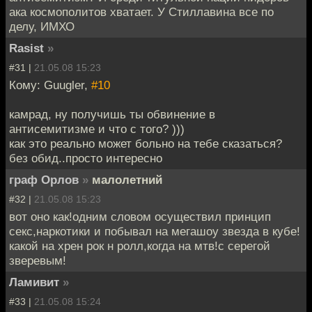
ака космополитов хватает. У Стиллавина все по
делу, ИМХО
Rasist
»
#31 |
21.05.08 15:23
Кому: Guugler,
#10
камрад, ну получишь ты обвинение в
антисемитизме и что с того? )))
как это реально может больно на тебе сказаться?
без обид..просто интересно
граф Орлов
»
малолетний
#32 |
21.05.08 15:23
вот оно как!одним словом осуществил принцип
секс,наркотики и побывал на мегашоу звезда в кубе!
какой на хрен рок н ролл,когда на мтв!с серегой
зверевым!
Ламивит
»
#33 |
21.05.08 15:24