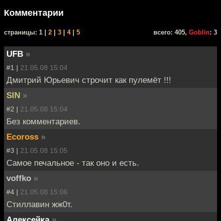
Комментарии
cтраницы: 1 |
2
|
3
|
4
|
5
всего: 405,
Goblin
: 3
UFB
»
#1 |
21.05.08 15:04
Дмитрий Юрьевич строчит как пулемёт !!!
SIN
»
#2 |
21.05.08 15:04
Без комментариев.
Ecoross
»
#3 |
21.05.08 15:05
Самое печальное - так оно и есть.
voffko
»
#4 |
21.05.08 15:06
Стиллавин жж0т.
Алексейка
»