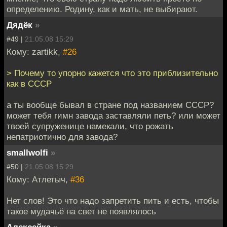
определению. Родину, как и мать, не выбирают.
Дядёк
»
#49 |
21.05.08 15:29
Кому: zartikk,
#26
> Почему то упорно кажется что это приблизительно
как в СССР
а ты вообще бывал в стране под названием СССР?
может тебя гимн завода заставляли петь? или может
твоей супруженице намекали, что рожать
непатриотично для завода?
smallwolfi
»
#50 |
21.05.08 15:29
Кому: Атлетыч,
#36
Нет слов! Это что надо запретить пить и есть, чтобы
такое мудачьё на свет не появлялось
Алексейка
»