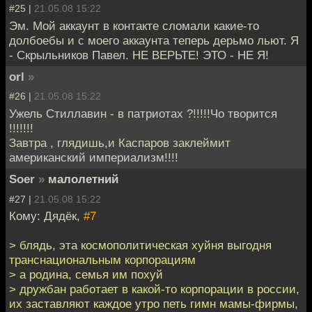
#25 |
21.05.08 15:22
Эм. Мой аккаунт в контакте сломали какие-то
долбоебы и с моего аккаунта теперь дерьмо льют. Я
- Скрыльников Павел. НЕ ВЕРЬТЕ! ЭТО - НЕ Я!
orl
»
#26 |
21.05.08 15:22
Ужель Стиллавин - в патриотах ?!!!!!Чо творится
!!!!!!!
Завтра , глядишь,и Каспаров заклеймит
американский империализм!!!!
Soer
»
малолетний
#27 |
21.05.08 15:22
Кому: Дядёк,
#7
> блядь, эта космополитическая хуйня выгодня
транснациональным корпорациям
> а родина, семья им похуй
> дружбан работает в какой-то корпорации в россии,
их заставляют каждое утро петь гимн мамы-фирмы,