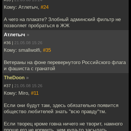
Кому: Атлетыч,
#24
А чего на плакате? Злобный админский фильтр не
позволяет пробраться в ЖЖ
Атлетыч
»
#36 |
21.05.08 15:26
Кому: smallwolfi,
#35
Ветераны на фоне перевернутого Российского флага
и фашиста с гранатой
TheDoon
»
#37 |
21.05.08 15:26
Кому: Miro,
#11
Если они будут там, здесь обязательно появится
общество любителей знать "всю правду"тм.
Если творец кроме говна ничего не творит, намного
проще его не кормить, чем куда-то засылать.