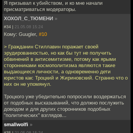
Я призывал к убийством, и ко мне начали
присматриваться модераторы.
ХОХОЛ_С_ТЮМЕНИ
»
#34 |
21.05.08 15:24
Кому: Guugler,
#10
> Гражданин Стиллавин поражает своей
эрудированностью, но как бы тут не получить
обвинений в антисемитизме, потому как ярыми
сторонниками космополитизма являются такие
выдающиеся личности, а одновременно дети
юристов как: Троцкий и Жириновский. Странно что о
них он не упомянул.
Троцкого уже убедительно попросили воздержаться
от подобных высказываний, что должно послужить
доводом и для других сторонников подобных
"политических" взглядов...
smallwolfi
»
#35 |
21.05.08 15:24