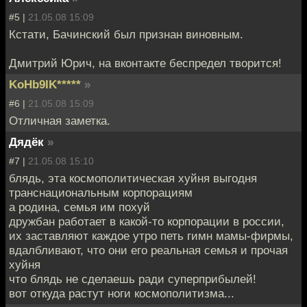
#5 |
21.05.08 15:09
Кстати, Бачинский был признан виновным.
Дмитрий Юрич, на вконтакте беспредел творится!
KoHb9IK*****
»
#6 |
21.05.08 15:09
Отличная заметка.
Дядёк
»
#7 |
21.05.08 15:10
блядь, эта космополитическая хуйня выгодня
транснациональным корпорациям
а родина, семья им похуй
дружбан работает в какой-то корпорации в россии,
их заставляют каждое утро петь гимн мамы-фирмы,
вдалбливают, что они его реальная семья и прочая
хуйня
что блядь не сделаешь ради суперприбылей!
вот откуда растут ноги космополитизма...