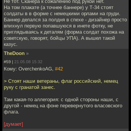
Не тот. Сканера к сожалению под рукой нет.
На том плакате (а точнее баннере) у Т-34 стоят
солдаты в в форме с немецкими орлами на груди.
Баннер делался за полдня в спехе - дизайнер просто
впихнул первую попавшуюся в инете фотку, не
приглядываясь к деталям (форма солдат похожа на
советскую, говорят, бойцы УПА). А вышел такой
казус.
TheDoon
»
#59 |
21.05.08 15:32
Кому: OverchenkoAG,
#42
> Стоят наши ветераны, флаг российский, немец
руку с гранатой занес.
Там какая-то аллегория: с одной стороны наши, с
другой - немец на фоне перевернутого власовского
флага.
[думает]