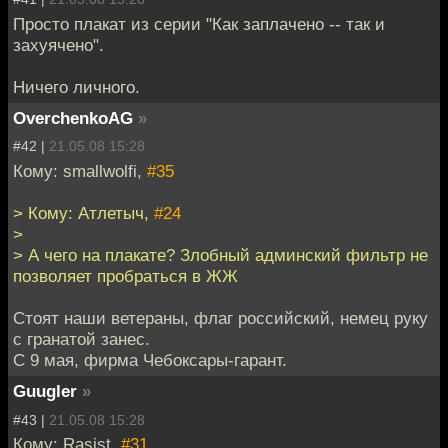
Просто плакат из серии "Как заплачено -- так и
захуячено".
Ничего личного.
OverchenkoAG
»
#42 |
21.05.08 15:28
Кому: smallwolfi,
#35
> Кому: Атлетыч,
#24
>
> А чего на плакате? Злобный админский фильтр не
позволяет пробраться в ЖЖ
Стоят наши ветераны, флаг российский, немец руку
с гранатой занес.
С 9 мая, фирма Чебоксары-гарант.
Guugler
»
#43 |
21.05.08 15:28
Кому: Rasist,
#31