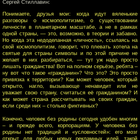
Сергей Стиллавин:
Понимаете, друзья мои: когда идут вяленькие
разговоры о космополитизме, о существовании
личности в планетарном масштабе, а не в рамках
одной страны, — это, возможно, в теории и забавно.
Но когда эта недоделанная «личность», ссылаясь на
свой космополитизм, говорит, что плевать хотела на
святые для страны символы и по этой причине не
желает в них разбираться, — тут уж надо просто
лишать гражданства! Вот на полном серьёзе, ребята –
ну вот что такое «гражданин»? Что это? Это просто
привязка к территории? Как может человек, который
открыто, нагло, вызывающе ненавидит или не
уважает свою страну, считаться её гражданином? И
как может страна рассчитывать на своих граждан,
если среди них – столько фиктивных?
Конечно, человек без родины сегодня удобен многим
– и прежде всего, корпорациям. У человека без
родины нет традиций и «условностей»: его мозг
открыт для любых новых рекламных идей, такой