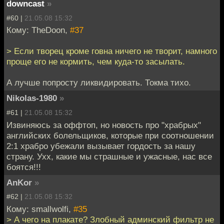
downcast
»
#60 |
21.05.08 15:32
Кому: TheDoon,
#37
> Если творец кроме говна ничего не творит, намного
проще его не кормить, чем куда-то засылать.
А лучше попросту ликвидировать. Токма тихо.
Nikolas-1980
»
#61 |
21.05.08 15:32
Извиняюсь за оффтоп, но новость про "храбрых"
английских болельщиков, которые при соотношении
2:1 храбро убежали вызывает гордость за нашу
страну. Ухх, какие мы страшные и ужасные, нас все
боятся!!!
AnKor
»
#62 |
21.05.08 15:32
Кому: smallwolfi,
#35
> А чего на плакате? Злобный админский фильтр не