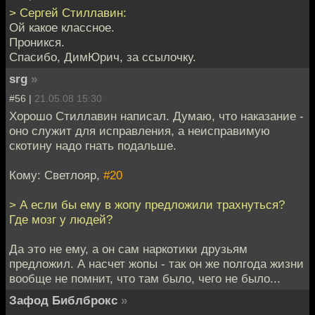
> Сергей Стиллавин:
Ой какое классное.
Проникся.
Спасибо, ДимЮрич, за ссылочку.
srg
»
#56 |
21.05.08 15:30
Хорошо Стиллавин написал. Думаю, что наказание -
оно служит для исправления, а неисправимую
скотину надо гнать подальше.
Кому: Светлояр,
#20
> А если бы ему в жопу предложили трахнуться?
Где мозг у людей?
Да это не ему, а он сам наркотики друзьям
предложил. А насчет жопы - так он же полгода жизни
вообще не помнит, что там было, чего не было...
Зафод Библброкс
»