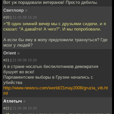
Вот уж порадовали ветеранов! Просто дебилы.
Светлояр
»
#20 |
21.05.08 15:20
>"В один зимний вечер мы с друзьями сидели, и я
сказал: "А давайте! А чего?". И мы попробовали.
А если бы ему в жопу предложили трахнуться? Где
мозг у людей?
Orient
»
#21 |
21.05.08 15:20
А в стране носатых беспилотников демократия
бушует во всю!
Парламентские выборы в Грузии начались с
убийства
http://www.newsru.com/world/21may2008/gruzia_vib.ht
ml
Атлетыч
»
#22 |
21.05.08 15:20