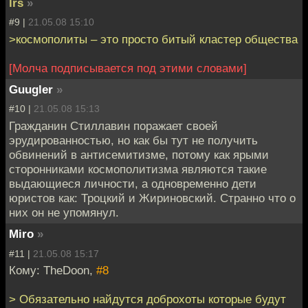
lrs
»
#9 |
21.05.08 15:10
>космополиты – это просто битый кластер общества
[Молча подписывается под этими словами]
Guugler
»
#10 |
21.05.08 15:13
Гражданин Стиллавин поражает своей
эрудированностью, но как бы тут не получить
обвинений в антисемитизме, потому как ярыми
сторонниками космополитизма являются такие
выдающиеся личности, а одновременно дети
юристов как: Троцкий и Жириновский. Странно что о
них он не упомянул.
Miro
»
#11 |
21.05.08 15:17
Кому: TheDoon,
#8
> Обязательно найдутся доброхоты которые будут