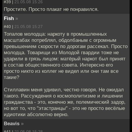
#39 |
21.05.08 15:26
Простите. Просто плакат не понравился.
Fish
»
#40 |
21.05.08 15:27
Топалов молодца: наркоту в промышленных
масштабах потреблял, обдолбаным с огромным
превышением скорости по дорогам рассекал. Просто
молодца. Товарищи из Молодой гвардии тоже не
ударили в грязь лицом: матёрый наркот был принят
в состав общественного совета. Интересно его
просто никто из коллег не видел или они там все
такие?
Стиллавин меня удивил, честно говоря. Не ожидал
такого. Рассуждения о космополитизме и лишении
гражданства - это, конечно же, полемический задор,
но вот то, что "этастранцы" - это не просто весёлые
идиотики абсолютно верно.
Beavis
»
#41 |
21.05.08 15:28