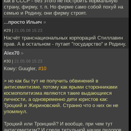
как в СССР - без этого не построить нормальную
страну, фирму, т. п. Но фирме само собой похуй на
семью и Родину, они фирму строят.
...просто Ильич
»
#29 |
21.05.08 15:23
Насчёт транснациональных корпораций Стиллавин
прав. А в остальном - путает "государство" и Родину.
Alex70
»
#30 |
21.05.08 15:23
Кому: Guugler,
#10
> но как бы тут не получить обвинений в
антисемитизме, потому как ярыми сторонниками
космополитизма являются такие выдающиеся
личности, а одновременно дети юристов как:
Троцкий и Жириновский. Странно что о них он не
упомянул.
Троцкий или Троицкий? И вообще, при чем тут
антисемитизм? И среди титульной нации пидоров