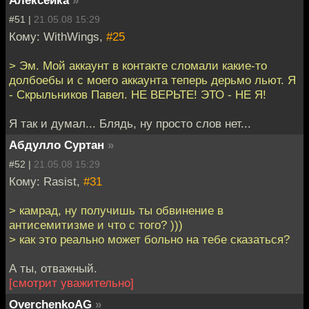
#51 |
21.05.08 15:29
Кому: WithWings,
#25
> Эм. Мой аккаунт в контакте сломали какие-то
долбоебы и с моего аккаунта теперь дерьмо льют. Я
- Скрыльников Павел. НЕ ВЕРЬТЕ! ЭТО - НЕ Я!
Я так и думал... Блядь, ну просто слов нет...
Абдулло Суртан
»
#52 |
21.05.08 15:29
Кому: Rasist,
#31
> камрад, ну получишь ты обвинение в
антисемитизме и что с того? )))
> как это реально может больно на тебе сказаться?
А ты, отважный.
[смотрит уважительно]
OverchenkoAG
»