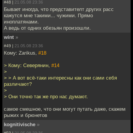
#48 |
21.05.08 23:36
Бывает иногда, что представителт других расс
кажутся мне такими... чужими. Прямо
иноплатянами.
А ведь от одних обезьян произошли.
wint
»
#49 |
21.05.08 23:36
Кому: Zarikus,
#18
> Кому: Северянин,
#14
>
> > А вот всё-таки интересны как они сами себя
различают?
>
> Они точно так же про нас думают.
самое смешное, что они могут путать даже, скажем
рыжих и брюнетов
kognitivische
»
#50 |
21.05.08 23:36