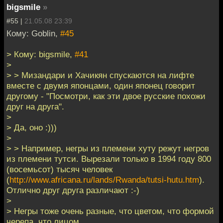
bigsmile
»
#55 |
21.05.08 23:39
Кому: Goblin,
#45
> Кому: bigsmile,
#41
>
> > Мизандари и Хачикян спускаются на лифте
вместе с двумя японцами, один японец говорит
другому - "Посмотри, как эти двое русские похожи
друг на друга".
>
> Да, оно :)))
>
> > Например, негры из племени хуту режут негров
из племени тутси. Вырезали только в 1994 году 800
(восемьсот) тысяч человек
(
http://www.africana.ru/lands/Rwanda/tutsi-hutu.htm
).
Отлично друг друга различают :-)
>
> Негры тоже очень разные, что цветом, что формой
черепа, что лицом.