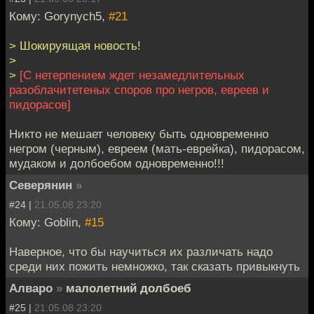
Кому: Gorynych5,
#21
> Шокируящая новость!
>
>
[С нетерпением ждет незамедлительных
разоблачитетеных споров про негров, евреев и
пидорасов]
Никто не мешает человеку быть одновременно
негром (черным), евреем (мать-еврейка), пидорасом,
мудаком и долбоебом одновременно!!!
Северянин
»
#24 |
21.05.08 23:20
Кому: Goblin,
#15
Наверное, что бы научиться их различать надо
среди них пожить немножко, так сказать привыкнуть
Алваро
»
малолетний долбоеб
#25 |
21.05.08 23:20