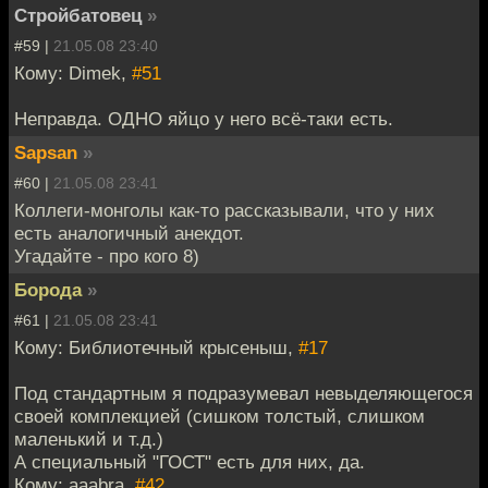
Стройбатовец
»
#59 |
21.05.08 23:40
Кому: Dimek,
#51
Неправда. ОДНО яйцо у него всё-таки есть.
Sapsan
»
#60 |
21.05.08 23:41
Коллеги-монголы как-то рассказывали, что у них
есть аналогичный анекдот.
Угадайте - про кого 8)
Борода
»
#61 |
21.05.08 23:41
Кому: Библиотечный крысеныш,
#17
Под стандартным я подразумевал невыделяющегося
своей комплекцией (сишком толстый, слишком
маленький и т.д.)
А специальный "ГОСТ" есть для них, да.
Кому: aaabra,
#42