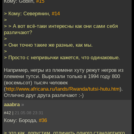
Кому: Goblin,
#15
> Кому: Северянин,
#14
>
> > А вот всё-таки интересны как они сами себя
различают?
>
> Они точно такие же разные, как мы.
>
> Просто с непривычки кажется, что одинаковые.
Например, негры из племени хуту режут негров из
племени тутси. Вырезали только в 1994 году 800
(восемьсот) тысяч человек
(
http://www.africana.ru/lands/Rwanda/tutsi-hutu.htm
).
Отлично друг друга различают :-)
aaabra
»
#42 |
21.05.08 23:31
Кому: Борода,
#36
> это как, допустим, отличить одного стандартного