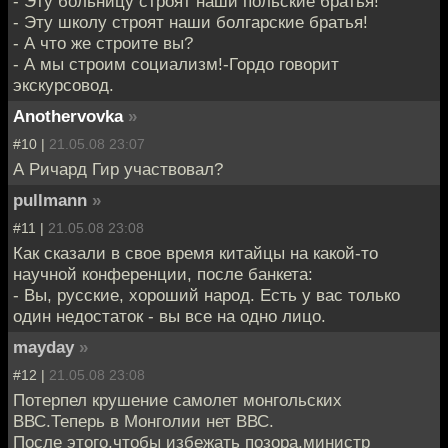
- Эту больницу строят наши польские братья!
- Эту школу строят наши болгарские братья!
- А что же строите вы?
- А мы строим социализм!-Гордо говорит
экскурсовод.
Anothervovka
»
#10 |
21.05.08 23:07
А Ричард Гир участвовал?
pullmann
»
#11 |
21.05.08 23:08
Как сказали в свое время китайцы на какой-то
научной конференции, после банкета:
- Вы, русские, хороший народ. Есть у вас только
один недостаток - вы все на одно лицо.
mayday
»
#12 |
21.05.08 23:08
Потерпел крушение самолет монгольских
ВВС.Теперь в Монголии нет ВВС.
После этого,чтобы избежать позора,министр