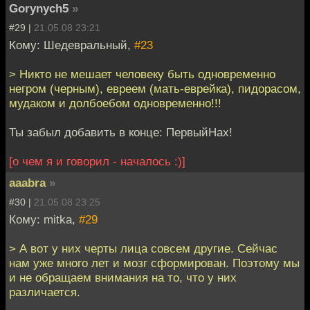
Gorynych5
»
#29 |
21.05.08 23:21
Кому: Шедевральный,
#23
> Никто не мешает человеку быть одновременно
негром (черным), евреем (мать-еврейка), пидорасом,
мудаком и долбоебом одновременно!!!
Ты забыл добавить в конце: ПервыйНах!
[о чем я и говорил - началось :)]
aaabra
»
#30 |
21.05.08 23:25
Кому: mitka,
#29
> А вот у них черты лица совсем другие. Сейчас
нам уже много лет и мозг сформирован. Поэтому мы
и не обращаем внимания на то, что у них
различается.