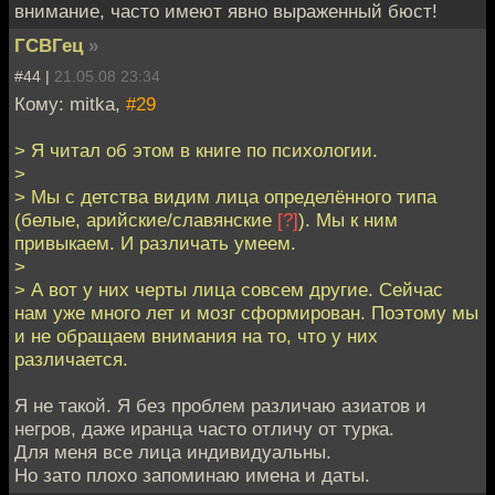
внимание, часто имеют явно выраженный бюст!
ГСВГец
»
#44 |
21.05.08 23:34
Кому: mitka,
#29
> Я читал об этом в книге по психологии.
>
> Мы с детства видим лица определённого типа
(белые, арийские/славянские
[?]
). Мы к ним
привыкаем. И различать умеем.
>
> А вот у них черты лица совсем другие. Сейчас
нам уже много лет и мозг сформирован. Поэтому мы
и не обращаем внимания на то, что у них
различается.
Я не такой. Я без проблем различаю азиатов и
негров, даже иранца часто отличу от турка.
Для меня все лица индивидуальны.
Но зато плохо запоминаю имена и даты.