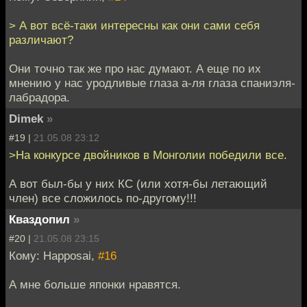
> А вот всё-таки интересны как они сами себя
различают?
Они точно так же про нас думают. А еще по их
мнению у нас уродливые глаза а-ля глаза спаниэля-
лабрадора.
Dimek
»
#19 |
21.05.08 23:12
>На конкурсе двойников в Монголии победили все.
А вот был-бы у них КС (или хотя-бы летающий
член) все сложилось по-другому!!!
Кваздопил
»
#20 |
21.05.08 23:15
Кому: Happosai,
#16
А мне больше японки нравятся.