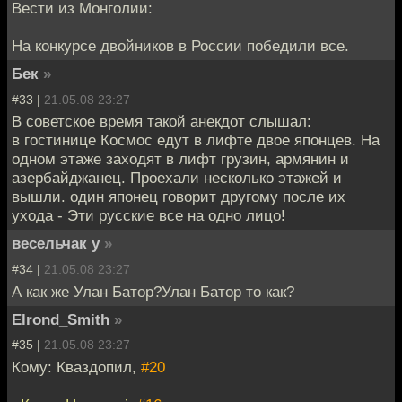
Вести из Монголии:
На конкурсе двойников в России победили все.
Бек
»
#33 |
21.05.08 23:27
В советское время такой анекдот слышал:
в гостинице Космос едут в лифте двое японцев. На
одном этаже заходят в лифт грузин, армянин и
азербайджанец. Проехали несколько этажей и
вышли. один японец говорит другому после их
ухода - Эти русские все на одно лицо!
весельчак у
»
#34 |
21.05.08 23:27
А как же Улан Батор?Улан Батор то как?
Elrond_Smith
»
#35 |
21.05.08 23:27
Кому: Кваздопил,
#20