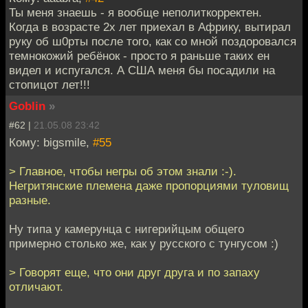
Ты меня знаешь - я вообще неполиткорректен.
Когда в возрасте 2х лет приехал в Африку, вытирал
руку об ш0рты после того, как со мной поздоровался
темнокожий ребёнок - просто я раньше таких ен
видел и испугался. А США меня бы посадили на
стопицот лет!!!
Goblin
»
#62 |
21.05.08 23:42
Кому: bigsmile,
#55
> Главное, чтобы негры об этом знали :-).
Негритянские племена даже пропорциями туловищ
разные.
Ну типа у камерунца с нигерийцым общего
примерно столько же, как у русского с тунгусом :)
> Говорят еще, что они друг друга и по запаху
отличают.