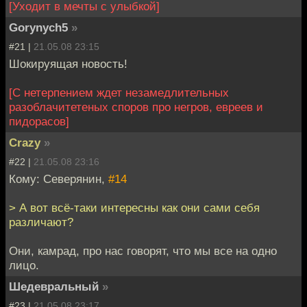
[Уходит в мечты с улыбкой]
Gorynych5
»
#21 |
21.05.08 23:15
Шокируящая новость!
[С нетерпением ждет незамедлительных
разоблачитетеных споров про негров, евреев и
пидорасов]
Crazy
»
#22 |
21.05.08 23:16
Кому: Северянин,
#14
> А вот всё-таки интересны как они сами себя
различают?
Они, камрад, про нас говорят, что мы все на одно
лицо.
Шедевральный
»
#23 |
21.05.08 23:17