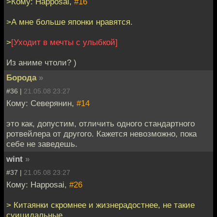
>Кому: Happosai,
#16
>А мне больше японки нравятся.
>
[Уходит в мечты с улыбкой]
Из аниме чтоли? )
Борода
»
#36 |
21.05.08 23:27
Кому: Северянин,
#14
это как, допустим, отличить одного стандартного
ротвейлера от другого. Кажется невозможно, пока
себе не заведешь.
wint
»
#37 |
21.05.08 23:27
Кому: Happosai,
#26
> Китаянки скромнее и жизнерадостнее, не такие
суицидальные.