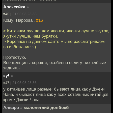
Алексейка
»
#46 |
21.05.08 23:35
Кому: Happosai,
#16
> Китаянки лучше, чем японки, японки лучше якуток,
якутки лучше, чем бурятки.
> Кореянок на данном сайте мы не рассматриваем
во избежание :-)
Протестую.
Все женщины хороши, особенно если у них клёвые
задницы.
ку!
»
#47 |
21.05.08 23:36
у китайцев лица разные: бывают лица как у Джеки
Чана, и бывают лица как у всех остальных китайцев
кроме Джеки Чана
Алваро
»
малолетний долбоеб