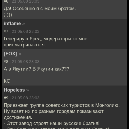
#6 |
21.05.08 23:03
Да! Особенно я с моим братом.
;-)))
inflame
»
#7 |
21.05.08 23:03
Генерирую бред, модераторы ко мне
присматриваются.
[FOX]
»
#8 |
21.05.08 23:03
А в Якутии? В Якутии как???
КС
Hopeless
»
#9 |
21.05.08 23:03
Приезжает группа советских туристов в Монголию.
Ну возят их по разным городам показывают
достижения.
- Этот завод строят наши русские братья!