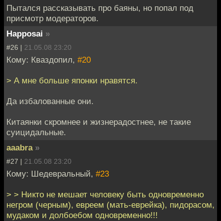
Пытался рассказывать про баяны, но попал под
присмотр модераторов.
Happosai
»
#26 |
21.05.08 23:20
Кому: Кваздопил,
#20
> А мне больше японки нравятся.
Да избалованные они.
Китаянки скромнее и жизнерадостнее, не такие
суицидальные.
aaabra
»
#27 |
21.05.08 23:20
Кому: Шедевральный,
#23
> > Никто не мешает человеку быть одновременно
негром (черным), евреем (мать-еврейка), пидорасом,
мудаком и долбоебом одновременно!!!