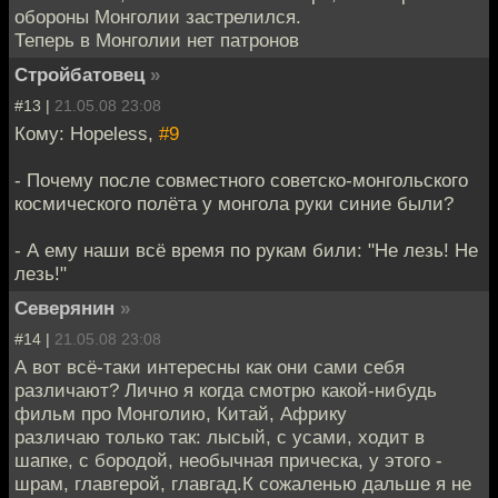
обороны Монголии застрелился.
Теперь в Монголии нет патронов
Стройбатовец
»
#13 |
21.05.08 23:08
Кому: Hopeless,
#9
- Почему после совместного советско-монгольского
космического полёта у монгола руки синие были?
- А ему наши всё время по рукам били: "Не лезь! Не
лезь!"
Северянин
»
#14 |
21.05.08 23:08
А вот всё-таки интересны как они сами себя
различают? Лично я когда смотрю какой-нибудь
фильм про Монголию, Китай, Африку
различаю только так: лысый, с усами, ходит в
шапке, с бородой, необычная прическа, у этого -
шрам, главгерой, главгад.К сожаленью дальше я не