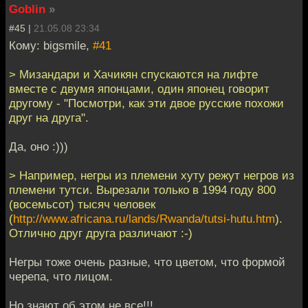
Goblin
»
#45 |
21.05.08 23:34
Кому: bigsmile,
#41
> Мизандари и Хачикян спускаются на лифте
вместе с двумя японцами, один японец говорит
другому - "Посмотри, как эти двое русские похожи
друг на друга".
Да, оно :)))
> Например, негры из племени хуту режут негров из
племени тутси. Вырезали только в 1994 году 800
(восемьсот) тысяч человек
(
http://www.africana.ru/lands/Rwanda/tutsi-hutu.htm
).
Отлично друг друга различают :-)
Негры тоже очень разные, что цветом, что формой
черепа, что лицом.
Но знают об этом не все!!!