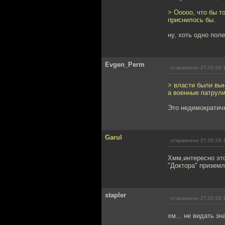
> Ооооо, что бы т
приснилось бы.
ну, хоть одно пол
Evgen_Perm
отправлено 27.05.08 
> власти были вын
а военные патрул
Это недемократичн
Garul
отправлено 27.05.08 
Хмм,интересно это
"Доктора" приземл
stapler
отправлено 27.05.08 
хм... не видать зна