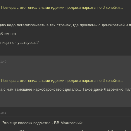
а Познера с его гениальными идеями продажи наркоты по 3 копейки...
цию надо легализовывать в тех странах, где проблемы с демократией и 
блем нет.
зницы не чувствуешь?
11:40
а Познера с его гениальными идеями продажи наркоты по 3 копейки...
да с ним тамошнее наркобаронство сделало... Такое даже Лаврентию Па
11:41
. Это еще классик подметил - ВВ Маяковский: