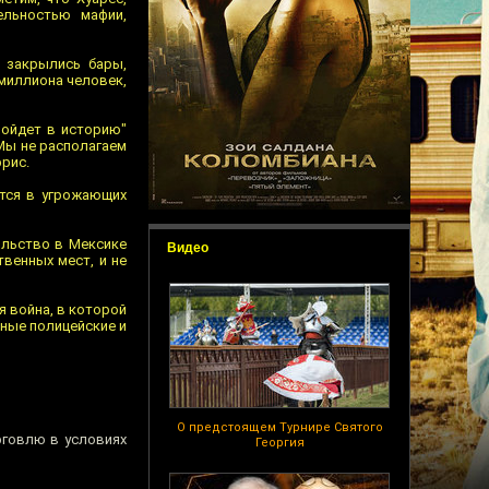
ельностью мафии,
 закрылись бары,
 миллиона человек,
войдет в историю"
"Мы не располагаем
рис.
ются в угрожающих
ольство в Мексике
Видео
венных мест, и не
я война, в которой
нные полицейские и
О предстоящем Турнире Святого
рговлю в условиях
Георгия