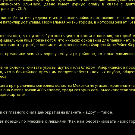
иканского Эль-Пасо, давно имеет дурную славу в связи с деят
раницу в США.
 власти были вынуждены ввести чрезвычайное положение: в городе
е патрулируют улицы. Нормальная жизнь города, в котором живет 1,4
показывает, что угрозы "устроить уикенд крови и насилия, который 
фициальные лица признаются, что никаких оснований для паники нет. 
альность угроз", — заявил в воскресенье мэр Хуареса Хосе Рейес Фер
ия предпочли усилить охрану тех улиц и районов, которые упомина
е не склонны считать угрозы шуткой или блефом. Американское пос
н, что в ближайшее время им следует избегать ночных клубов, общест
еса.
цы в приграничных северных областях Мексики не утихает криминальна
ода она унесла жизни 400 человек, среди которых есть высокопоставле
аркокартелей.
 от главного очага демократии на планете, и вдруг — такое.
т поездку по Мексике с лекциями "Как нам реорганизовать наркото