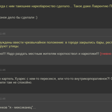
огда с ним тамошнее наркобаронство сделало... Такое даже Лаврентию 
езное дело бы сделали :)
11:46
уждены ввести чрезвычайное положение: в городе закрылись бары, рес
ируют улицы.
о!!! Надо раздать местным жителям короткоствол и наркотики!!!
[гневно
11:46
 картель Хуарес с кем-то пересекся, или что-то внутрикорпоративное?! С
или там не спокойно.
11:46
чков "я - мексиканец"...