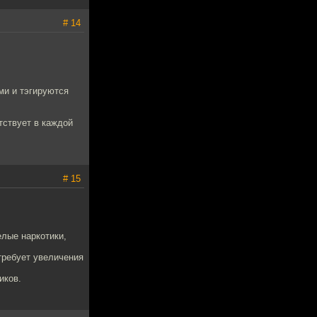
# 14
ми и тэгируются
тствует в каждой
# 15
лые наркотики,
требует увеличения
иков.