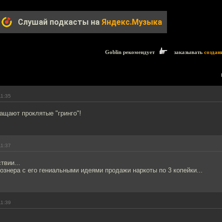
Слушай подкасты на
Яндекс.Музыка
Goblin рекомендует
заказывать
создан
11:35
ащают проклятые "гринго"!
11:37
твии...
Познера с его гениальными идеями продажи наркоты по 3 копейки...
11:39