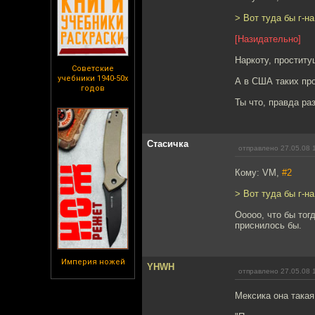
> Вот туда бы г-н
[Назидательно]
Наркоту, проститу
Советские
учебники 1940-50х
А в США таких про
годов
Ты что, правда ра
Стасичка
отправлено 27.05.08 
Кому: VM,
#2
> Вот туда бы г-н
Ооооо, что бы тог
приснилось бы.
Империя ножей
YHWH
отправлено 27.05.08 
Мексика она такая