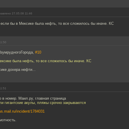
равлено 27.05.08 11:46
 если бы в Мексике была нефть, то все сложилось бы иначе. КС
11:50
ИзумрудногоГорода,
#10
ексике была нефть, то все сложилось бы иначе. КС
ике дохера нефти...
11:51
 в номер. Маил.ру, главная страница
ли гигантские акулы, пляжы срочно закрываются
ws.mail.ru/incident/1784031
мотность.