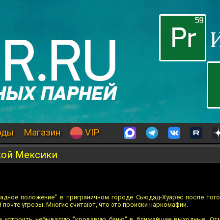
оды
Магазин
VIP
кой Мексики
адное положение" в приграничном городе Сьюдад-Хуарес после того
 почте угрозы. Многие считают, что это происки наркомафии.
и устроить небывалую "кровавую баню" в ближайшие выходные. Отм