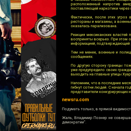
расположенный напротив амер
поставляющей наркотики через г
Фактически, после этих угроз
рестораны и магазины, а военны
оказалась парализована.
Реакция мексиканских властей 
восприняты всерьез. При этом о
информацией, подтверждающей ре
Тем не менее, военные и полиц
сообщениях.
По другую сторону границы тож
уже предупредило своих гражда
выходить на главные улицы Хуар
Напомним, что в последние меся
гибнут сотни людей. С начала г
представители конкурирующих н
newsru.com
Подумать только, в прямой видимости
Жаль, Владимир Познер не совершае
демократии".