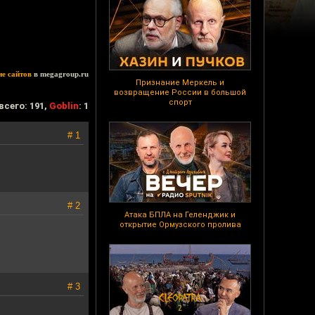
ие сайтов
в megagroup.ru
Признание Меркель и
возвращение России в большой
спорт
всего: 191,
Goblin
: 1
# 1
# 2
Атака БПЛА на Геленджик и
открытие Ормузского пролива
# 3