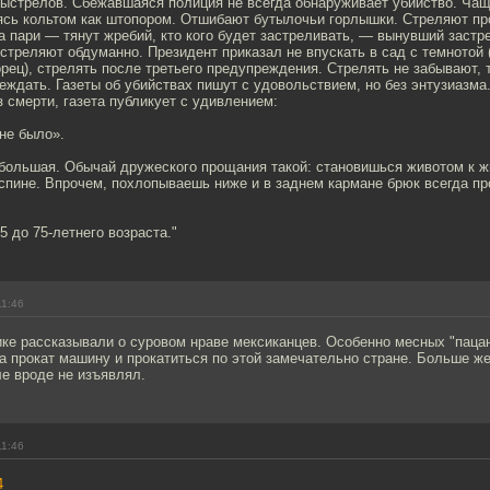
выстрелов. Сбежавшаяся полиция не всегда обнаруживает убийство. Чащ
ясь кольтом как штопором. Отшибают бутылочьи горлышки. Стреляют про
 пари — тянут жребий, кто кого будет застреливать, — вынувший застр
стреляют обдуманно. Президент приказал не впускать в сад с темнотой 
рец), стрелять после третьего предупреждения. Стрелять не забывают, 
ждать. Газеты об убийствах пишут с удовольствием, но без энтузиазма. 
 смерти, газета публикует с удивлением:
не было».
большая. Обычай дружеского прощания такой: становишься животом к ж
спине. Впрочем, похлопываешь ниже и в заднем кармане брюк всегда п
5 до 75-летнего возраста."
11:46
ике рассказывали о суровом нраве мексиканцев. Особенно месных "паца
а прокат машину и прокатиться по этой замечательно стране. Больше ж
е вроде не изъявлял.
11:46
4