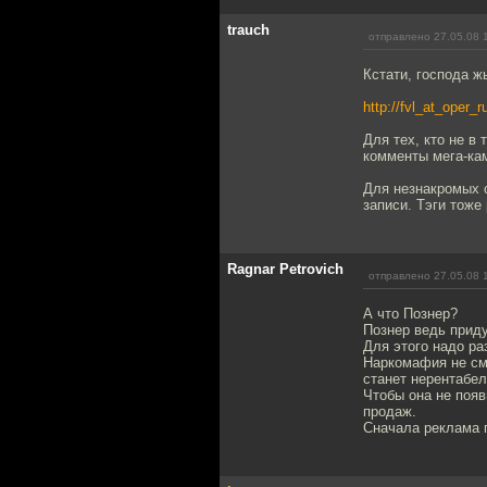
trauch
отправлено 27.05.08 
Кстати, господа ж
http://fvl_at_oper_r
Для тех, кто не в
комменты мега-кам
Для незнакромых 
записи. Тэги тоже 
Ragnar Petrovich
отправлено 27.05.08 
А что Познер?
Познер ведь приду
Для этого надо р
Наркомафия не см
станет нерентабел
Чтобы она не появ
продаж.
Сначала реклама 