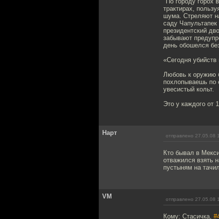
"По городу горох 
трактирах, пользу
шума. Стреляют на
саду Чапультапек 
президентский дво
забывают предупре
день обошелся без
«Сегодня убийств 
Любовь к оружию 
похлопываешь по 
увесистый кольт.
Это у каждого от 1
Нарт
отправлено 27.05.08 
Кто бывал в Мекс
отважился взять н
пустыням на тачил
VM
отправлено 27.05.08 
Кому: Стасичка,
#