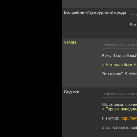
ВолшебникИзумрудногоГорода
отп
Вот
YHWH
отправлено 27.05.08 
Кому: Волшебник
> Вот если бы в М
Это шутка? В Мекс
Gryzzza
отправлено 27.05.08 
Оффтопом: срочно
> Турцию наводни
и внутри:
http://ne
а вы говорите, гра