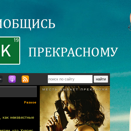
Разное
, как неизвестные
етим, что Хуарес,