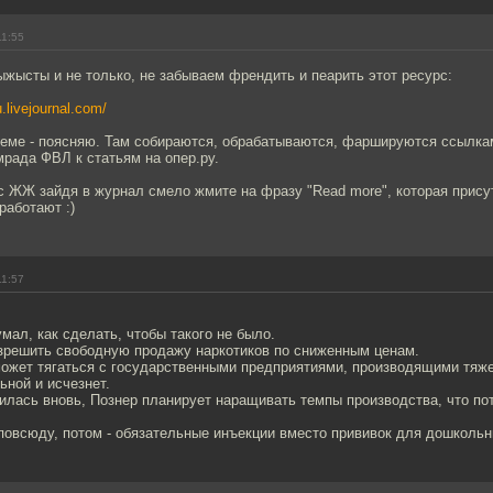
11:55
ыжысты и не только, не забываем френдить и пеарить этот ресурс:
u.livejournal.com/
 теме - поясняю. Там собираются, обрабатываются, фаршируются ссылка
рада ФВЛ к статьям на опер.ру.
с ЖЖ зайдя в журнал смело жмите на фразу "Read more", которая прису
работают :)
11:57
мал, как сделать, чтобы такого не было.
азрешить свободную продажу наркотиков по сниженным ценам.
ожет тягаться с государственными предприятиями, производящими тяже
ьной и исчезнет.
илась вновь, Познер планирует наращивать темпы производства, что по
повсюду, потом - обязательные инъекции вместо прививок для дошкольн