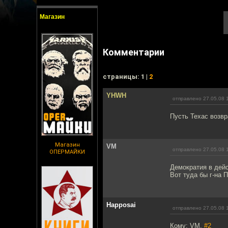
Магазин
Комментарии
cтраницы: 1 |
2
YHWH
отправлено 27.05.08 
Пусть Техас возвр
Магазин
VM
отправлено 27.05.08 
ОПЕРМАЙКИ
Демократия в дейс
Вот туда бы г-на 
Happosai
отправлено 27.05.08 
Кому: VM,
#2