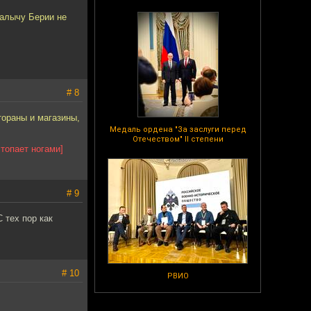
Палычу Берии не
# 8
тораны и магазины,
Медаль ордена "За заслуги перед
Отечеством" II степени
 топает ногами]
# 9
 тех пор как
# 10
РВИО