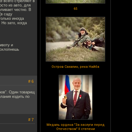
е всего стреляют в
сто из авто, для
65
еливает честно. В
(в саду
только иногда
Но зато, когда
ивоту и
рохлопнешь
Остров Сахалин, река Найба
# 6
нов". Один товарищ
елания ездить по
# 7
Медаль ордена "За заслуги перед
Отечеством" II степени