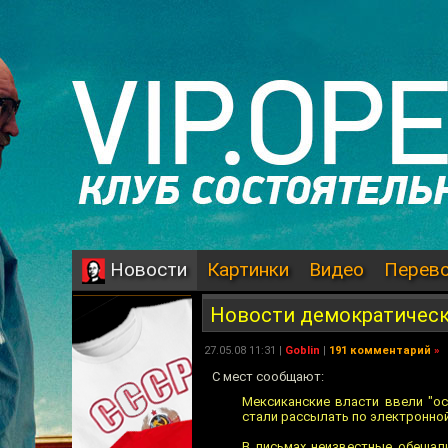
Картинки
Видео
Перев
Новости
Новости демократичес
27.05.08 11:31 |
Goblin
|
191 комментарий
»
С мест сообщают:
Мексиканские власти ввели "ос
стали рассылать по электронной
В письмах неизвестные обещал