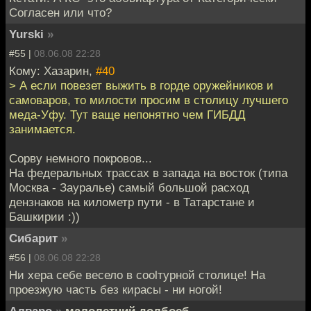
Согласен или что?
Yurski
»
#55 |
08.06.08 22:28
Кому: Хазарин,
#40
> А если повезет выжить в горде оружейников и
самоваров, то милости просим в столицу лучшего
меда-Уфу. Тут ваще непонятно чем ГИБДД
занимается.
Сорву немного покровов...
На федеральных трассах в запада на восток (типа
Москва - Зауралье) самый большой расход
дензнаков на километр пути - в Татарстане и
Башкирии :))
Сибарит
»
#56 |
08.06.08 22:28
Ни хера себе весело в coolтурной столице! На
проезжую часть без кирасы - ни ногой!
Алваро
»
малолетний долбоеб