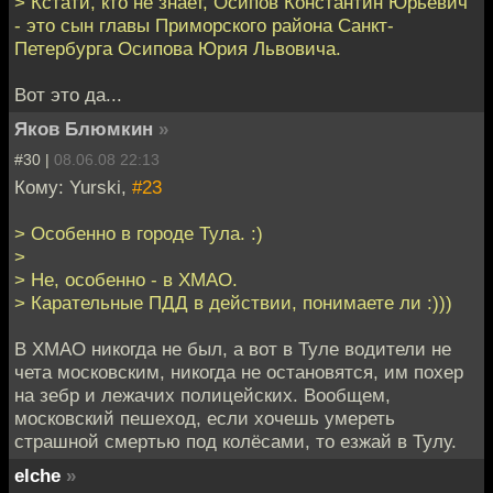
> Кстати, кто не знает, Осипов Константин Юрьевич
- это сын главы Приморского района Санкт-
Петербурга Осипова Юрия Львовича.
Вот это да...
Яков Блюмкин
»
#30 |
08.06.08 22:13
Кому: Yurski,
#23
> Особенно в городе Тула. :)
>
> Не, особенно - в ХМАО.
> Карательные ПДД в действии, понимаете ли :)))
В ХМАО никогда не был, а вот в Туле водители не
чета московским, никогда не остановятся, им похер
на зебр и лежачих полицейских. Вообщем,
московский пешеход, если хочешь умереть
страшной смертью под колёсами, то езжай в Тулу.
elche
»