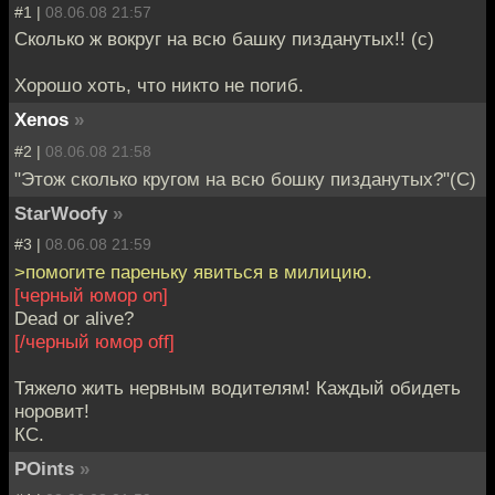
#1 |
08.06.08 21:57
Сколько ж вокруг на всю башку пизданутых!! (с)
Хорошо хоть, что никто не погиб.
Xenos
»
#2 |
08.06.08 21:58
"Этож сколько кругом на всю бошку пизданутых?"(С)
StarWoofy
»
#3 |
08.06.08 21:59
>помогите пареньку явиться в милицию.
[черный юмор on]
Dead or alive?
[/черный юмор off]
Тяжело жить нервным водителям! Каждый обидеть
норовит!
КС.
POints
»