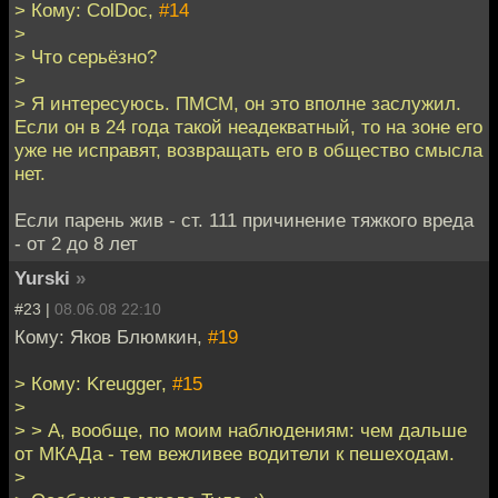
> Кому: ColDoc,
#14
>
> Что серьёзно?
>
> Я интересуюсь. ПМСМ, он это вполне заслужил.
Если он в 24 года такой неадекватный, то на зоне его
уже не исправят, возвращать его в общество смысла
нет.
Если парень жив - ст. 111 причинение тяжкого вреда
- от 2 до 8 лет
Yurski
»
#23 |
08.06.08 22:10
Кому: Яков Блюмкин,
#19
> Кому: Kreugger,
#15
>
> > А, вообще, по моим наблюдениям: чем дальше
от МКАДа - тем вежливее водители к пешеходам.
>