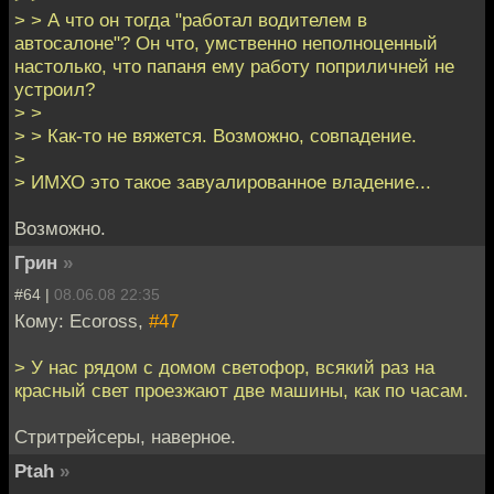
> > А что он тогда "работал водителем в
автосалоне"? Он что, умственно неполноценный
настолько, что папаня ему работу поприличней не
устроил?
> >
> > Как-то не вяжется. Возможно, совпадение.
>
> ИМХО это такое завуалированное владение...
Возможно.
Грин
»
#64 |
08.06.08 22:35
Кому: Ecoross,
#47
> У нас рядом с домом светофор, всякий раз на
красный свет проезжают две машины, как по часам.
Стритрейсеры, наверное.
Ptah
»