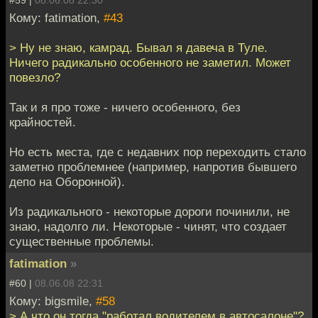
#59 |
08.06.08 22:30
Кому: fatimation,
#43
> Ну не знаю, камрад. Бывал я давеча в Туле.
Ничего радикально особенного не заметил. Может
повезло?
Так и я про тоже - ничего особенного, без
крайностей.
Но есть места, где с недавних пор переходить стало
заметно проблемнее (например, напротив бывшего
депо на Оборонной).
Из радикального - некоторые дороги починили, не
знаю, надолго ли. Некоторые - чинят, что создает
существенные проблемы.
fatimation
»
#60 |
08.06.08 22:31
Кому: bigsmile,
#58
> А что он тогда "работал водителем в автосалоне"?