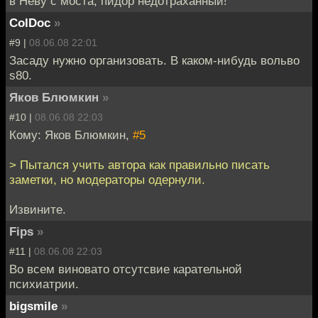
в Неву с моста, пидор недотраханный!
ColDoc
»
#9 |
08.06.08 22:01
Засаду нужно организовать. В каком-нибудь вольво
s80.
Яков Блюмкин
»
#10 |
08.06.08 22:03
Кому: Яков Блюмкин,
#5
> Пытался учить автора как правильно писать
заметки, но модераторы одернули.
Извините.
Fips
»
#11 |
08.06.08 22:03
Во всем виновато отсутсвие карательной
психиатрии.
bigsmile
»