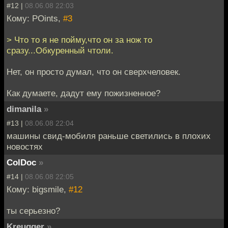
#12 |
08.06.08 22:03
Кому: POints,
#3
> Что то я не пойму,что он за нож то
сразу...Обкуренный чтоли.
Нет, он просто думал, что он сверхчеловек.
Как думаете, дадут ему пожизненное?
dimanila
»
#13 |
08.06.08 22:04
машины свид-мобиля раньше светились в плохих
новостях
ColDoc
»
#14 |
08.06.08 22:05
Кому: bigsmile,
#12
ты серьезно?
Kreugger
»