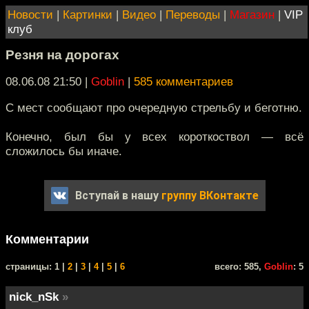
Новости
|
Картинки
|
Видео
|
Переводы
|
Магазин
|
VIP
клуб
Резня на дорогах
08.06.08 21:50
|
Goblin
|
585 комментариев
С мест сообщают про очередную стрельбу и беготню.
Конечно, был бы у всех короткоствол — всё
сложилось бы иначе.
Вступай в нашу
группу ВКонтакте
Комментарии
cтраницы: 1 |
2
|
3
|
4
|
5
|
6
всего: 585,
Goblin
: 5
nick_nSk
»