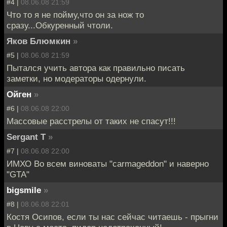
#4 |
08.06.08 21:59
Что то я не пойму,что он за нож то
сразу...Обкуренный чтоли.
Яков Блюмкин
»
#5 |
08.06.08 21:59
Пытался учить автора как правильно писать
заметки, но модераторы одернули.
Ойген
»
#6 |
08.06.08 22:00
Массовые расстрелы от таких не спасут!!!
Sergant T
»
#7 |
08.06.08 22:00
ИМХО Во всем виноваты "carmageddon" и наверно
"GTA"
bigsmile
»
#8 |
08.06.08 22:01
Костя Осипов, если ты нас сейчас читаешь - прыгни