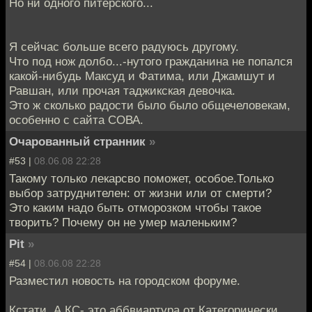
Но ни одного питерского...
Я сейчас больше всего радуюсь другому.
Что под нож долбо...-нутого гражданина не попался
какой-нибудь Максуд и Фатима, или Джамшут и
Равшан, или прочая таджикская девочка.
Это ж сколько радости было было общечеловекам,
особенно с сайта СОВА.
Очарованный странник
»
#53 |
08.06.08 22:28
Такому только лекарсво поможет, особое.Только
выбор затруднителен: от жизни или от смерти?
Это каким надо быть отморозком чтобы такое
творить? Почему он не умер маленьким?
Pit
»
#54 |
08.06.08 22:28
Разместил новость на городском форуме.
Кстати. А КС- это аббвиартура от Категорически