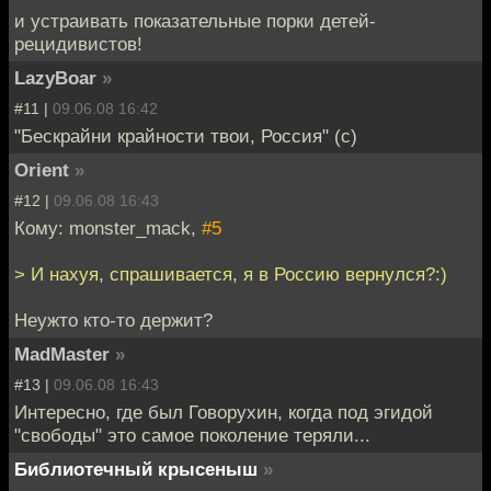
и устраивать показательные порки детей-
рецидивистов!
LazyBoar
»
#11 |
09.06.08 16:42
"Бескрайни крайности твои, Россия" (с)
Orient
»
#12 |
09.06.08 16:43
Кому: monster_mack,
#5
> И нахуя, спрашивается, я в Россию вернулся?:)
Неужто кто-то держит?
MadMaster
»
#13 |
09.06.08 16:43
Интересно, где был Говорухин, когда под эгидой
"свободы" это самое поколение теряли...
Библиотечный крысеныш
»