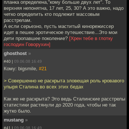
планка определена,"кому больше двух лет". То
верхняя непонятна, 17 лет, 25, 30? А это важно, надо
четко определить кто подлежит массовым
расстрелам.
А если серьезно, пусть маститый кинорежиссер
идет в пешее эротическое путешествие...Это мои
дети пропавшее поколение?
[Хрен тебе в глотку
господин Говорухин]
ghosthost
»
#40 |
09.06.08 16:49
Кому: bigsmile,
#21
> Совершенно не раскрыта зловещая роль кровавого
упыря Сталина во всех этих бедах
Как же не раскрыта? Это ведь Сталинские расстрелы
статистики растянули до 2020 года, чтобы не так
жутко было.
mustang
»
#41 |
09.06.08 16:49