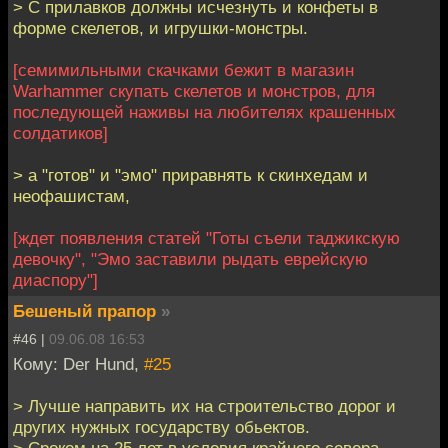
> С прилавков должны исчезнуть и конфеты в
форме скелетов, и игрушки-монстры.
[семимильными скачками бежит в магазин
Warhammer скупать скелетов и монстров, для
последующей наживы на любителях крашенных
солдатиков]
> а "готов" и "эмо" приравнять к скинхедам и
неофашистам,
[ждет появления статей "Готы съели таджикскую
девочку", "Эмо заставили рыдать еврейскую
диаспору"]
Бешеный прапор
»
#46 |
09.06.08 16:53
Кому: Der Hund,
#25
> Лучше направить их на строительство дорог и
других нужных государству обьектов.
> Сроком на 25 лет в условия крайнего севера.