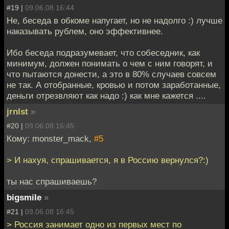
#19 |
09.06.08 16:44
Не, беседа в обкоме напугает, но не надолго :) лучше
наказывать рублем, оно эффективнее.
Ибо беседа подразумевает, что собеседник, как
минимум, должен понимать о чем с ним говорят, и
что пытаются донести, а это в 80% случаев совсем
не так. А отобранные, кровью и потом заработанные,
деньги отрезвляют как надо :) как мне кажется ....
jrnlst
»
#20 |
09.06.08 16:45
Кому: monster_mack,
#5
> И нахуя, спрашивается, я в Россию вернулся?:)
ты нас спрашиваешь?
bigsmile
»
#21 |
09.06.08 16:45
> Россия занимает одно из первых мест по