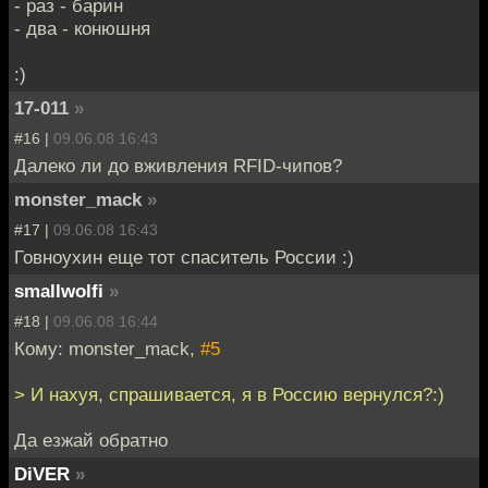
- раз - барин
- два - конюшня
:)
17-011
»
#16 |
09.06.08 16:43
Далеко ли до вживления RFID-чипов?
monster_mack
»
#17 |
09.06.08 16:43
Говноухин еще тот спаситель России :)
smallwolfi
»
#18 |
09.06.08 16:44
Кому: monster_mack,
#5
> И нахуя, спрашивается, я в Россию вернулся?:)
Да езжай обратно
DiVER
»