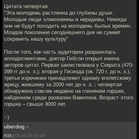
Цитата четвертая.
"Эта молодежь растленна до глубины души.
Молодые люди злокозненны и нерадивы. Никогда
они не будут походить на молодежь былых времен.
Младое поколение сегодняшнего дня не сумеет
сохранить нашу культуру"
После того, как часть аудитории разразилась
аплодисментами, доктор Гибсон открыл имена
авторов цитат. Первая заимствована у Сократа (470-
399 гг до н. э.); вторая у Гесиода (ок. 720 г. до н. э.);
третье изречение принадлежит одному египетскому
жрецу, жившему за 2000 лет до н. э. ; четвертая
обнаружена совсем недавно на глиняном горшке,
найденном среди развалин Вавилона. Возраст этого
горшка – свыше 3000 лет.
:-)
uberdog
»
#38 |
09.06.08 16:49