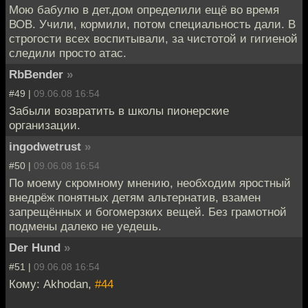
Мою бабулю в дет.дом определили ещё во время
ВОВ. Учили, кормили, потом специальность дали. В
строгости всех воспитывали, за чистотой и гигиеной
следили просто атас.
RbBender
»
#49 |
09.06.08 16:54
Забыли возвратить в школы пионерские
организации.
ingodwetrust
»
#50 |
09.06.08 16:54
По моему скромному мнению, необходим яростный
внедрёж понятных детям альтернатив, взамен
запрещённых и богомерзких вещей. Без грамотной
подмены далеко не уедешь.
Der Hund
»
#51 |
09.06.08 16:54
Кому: Akhodan,
#44