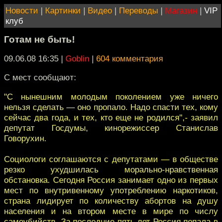
Новости
|
Картинки
|
Видео
|
Переводы
|
Магазин
|
VIP
клуб
Готам не быть!
09.06.08 16:35
|
Goblin
|
604 комментария
С мест сообщают:
"С нынешним молодым поколением уже ничего
нельзя сделать — оно пропало. Надо спасти тех, кому
сейчас два года, и тех, кто еще не родился",- заявил
депутат Госдумы, кинорежиссер Станислав
Говорухин.
Социологи соглашаются с депутатами — в обществе
резко ухудшилась морально-нравственная
обстановка. Сегодня Россия занимает одно из первых
мест по внутривенному употреблению наркотиков,
страна лидирует по количеству абортов на душу
населения и на втором месте в мире по числу
самоубийств. За последние пять лет Россия попала в