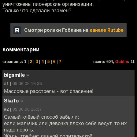
уничтожены пионерские организации.
Только что сделали взамен?
Смотри ролики Гоблина на
канале Rutube
Комментарии
cтраницы: 1 |
2
|
3
|
4
|
5
|
6
|
7
всего: 604,
Goblin
: 11
bigsmile
»
#1 |
09.06.08 16:36
Массовые расстрелы - вот спасение!
SkaTo
»
#2 |
09.06.08 16:37
Самый клёвый способ забыли:
если мальчик или девочка плохо себя ведут, то их
надо пороть.
Жаль, требует личной родительской