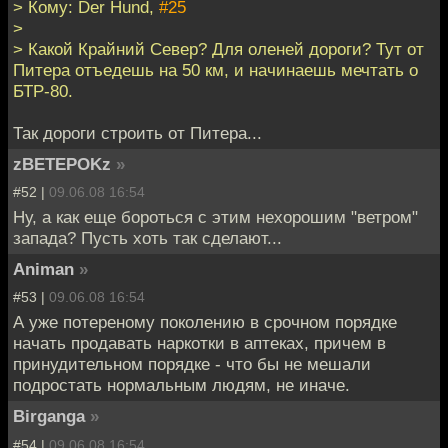
> Кому: Der Hund,
#25
>
> Какой Крайний Север? Для оленей дороги? Тут от
Питера отъедешь на 50 км, и начинаешь мечтать о
БТР-80.
Так дороги строить от Питера...
zBETEPOKz
»
#52 |
09.06.08 16:54
Ну, а как еще бороться с этим нехорошим "ветром"
запада? Пусть хоть так сделают...
Animan
»
#53 |
09.06.08 16:54
А уже потереному поколению в срочном порядке
начать продавать наркотки в аптеках, причем в
принудительном порядке - что бы не мешали
подростать нормальным людям, не иначе.
Birganga
»
#54 |
09.06.08 16:54