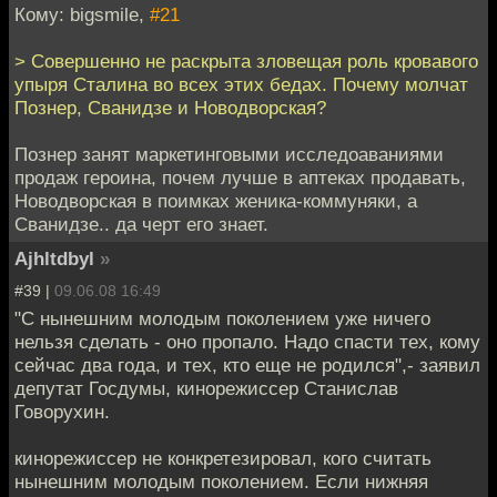
Кому: bigsmile,
#21
> Совершенно не раскрыта зловещая роль кровавого
упыря Сталина во всех этих бедах. Почему молчат
Познер, Сванидзе и Новодворская?
Познер занят маркетинговыми исследоаваниями
продаж героина, почем лучше в аптеках продавать,
Новодворская в поимках женика-коммуняки, а
Сванидзе.. да черт его знает.
Ajhltdbyl
»
#39 |
09.06.08 16:49
"С нынешним молодым поколением уже ничего
нельзя сделать - оно пропало. Надо спасти тех, кому
сейчас два года, и тех, кто еще не родился",- заявил
депутат Госдумы, кинорежиссер Станислав
Говорухин.
кинорежиссер не конкретезировал, кого считать
нынешним молодым поколением. Если нижняя