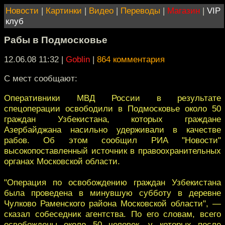
Новости
|
Картинки
|
Видео
|
Переводы
|
Магазин
|
VIP
клуб
Рабы в Подмосковье
12.06.08 11:32
|
Goblin
|
864 комментария
С мест сообщают:
Оперативники МВД России в результате
спецоперации освободили в Подмосковье около 50
граждан Узбекистана, которых граждане
Азербайджана насильно удерживали в качестве
рабов. Об этом сообщил РИА "Новости"
высокопоставленный источник в правоохранительных
органах Московской области.
"Операция по освобождению граждан Узбекистана
была проведена в минувшую субботу в деревне
Чулково Раменского района Московской области", —
сказал собеседник агентства. По его словам, всего
освобождены около 50 человек, у которых после