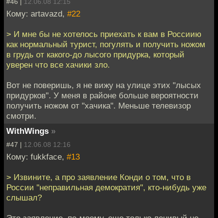
#46 |
12.06.08 12:15
Кому: artavazd,
#22
> И мне бы не хотелось приехать к вам в Россиию
как нормальный турист, погулять и получить ножом
в грудь от какого-до лысого придурка, который
уверен что все хачики зло.
Вот не поверишь, я не вижу на улице этих "лысых
придурков". У меня в районе больше вероятности
получить ножом от "хачика". Меньше телевизор
смотри.
WithWings
»
#47 |
12.06.08 12:16
Кому: fukkface,
#13
> Извините, а про заявление Конди о том, что в
России "неправильная демократия", кто-нибудь уже
слышал?