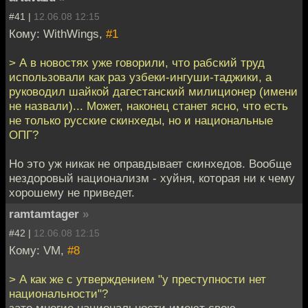
#41 |
12.06.08 12:15
Кому: WithWings,
#1
> А в новостях уже говорили, что рабский труд
использовали как раз узбеки-ингуши-таджики, а
руководил шайкой дагестанский милиционер (имени
не назвали)... Может, наконец станет ясно, что есть
не только русские скинхеды, но и национальные
ОПГ?
Но это уж никак не оправдывает скинхедов. Вообще
нездоровый национализм - хуйня, которая ни к чему
хорошему не приведет.
ramtamtager
»
#42 |
12.06.08 12:15
Кому: VM,
#8
> А как же с утверждением "у преступности нет
национальности"?
зато многие национальности имеют свою