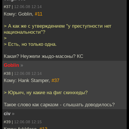
#37 |
12.06.08 12:14
Кому: Goblin,
#11
> А как же с утверждением "у преступности нет
национальности"?
>
> Есть, но только одна.
Какая? Неужели жыдо-масоны? КС
Goblin
»
#38 |
12.06.08 12:14
Кому: Hank Stamper,
#37
> Юрьич, ну какие на фиг скинхеды?
Такое слово как сарказм - слышать доводилось?
civ
»
#39 |
12.06.08 12:15
Кому: fukkface,
#13