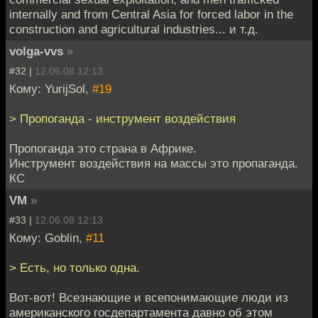
internally and from Central Asia for forced labor in the
construction and agricultural industries... и т.д.
volga-vvs
»
#32 |
12.06.08 12:13
Кому: YurijSol,
#19
> Пропоганда - инструмент воздействия
Пропоганда это страна в Африке.
Инструмент воздействия на массы это пропаганда.
КС
VM
»
#33 |
12.06.08 12:13
Кому: Goblin,
#11
> Есть, но только одна.
Вот-вот! Всезнающие и всепонимающие люди из
американского госдепартамента давно об этом