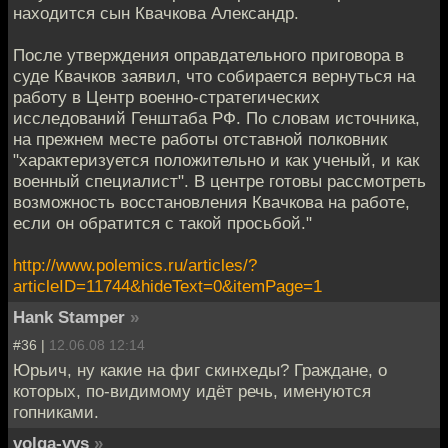
находится сын Квачкова Александр.
После утверждения оправдательного приговора в
суде Квачков заявил, что собирается вернуться на
работу в Центр военно-стратегических
исследований Генштаба РФ. По словам источника,
на прежнем месте работы отставной полковник
"характеризуется положительно и как ученый, и как
военный специалист". В центре готовы рассмотреть
возможность восстановления Квачкова на работе,
если он обратится с такой просьбой."
http://www.polemics.ru/articles/?
articleID=11744&hideText=0&itemPage=1
Hank Stamper
»
#36 |
12.06.08 12:14
Юрьич, ну какие на фиг скинхеды? Граждане, о
которых, по-видимому идёт речь, именуются
гопниками.
volga-vvs
»