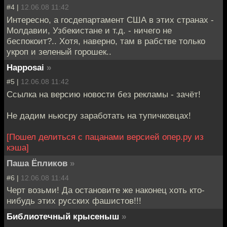
#4 |
12.06.08 11:42
Интересно, а госдепартамент США в этих странах -
Молдавии, Узбекистане и т.д. - ничего не
беспокоит?.. Хотя, наверно, там в рабстве только
укроп и зеленый горошек..
Happosai
»
#5 |
12.06.08 11:42
Ссылка на версию новости без рекламы - зачёт!
Не дадим ньюсру заработать на тупичковцах!
[Пошел делиться с пацанами версией опер.ру из
кэша]
Паша Ёпликов
»
#6 |
12.06.08 11:44
Черт возьми! Да остановите же наконец хоть кто-
нибудь этих русских фашистов!!!
Библиотечный крысеныш
»