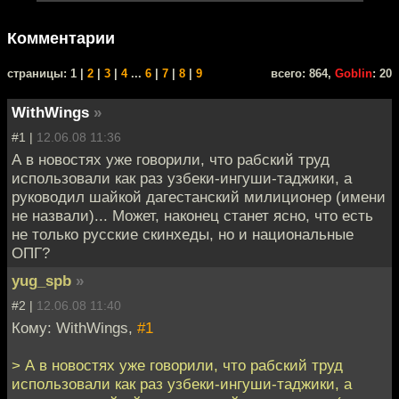
Комментарии
cтраницы: 1 |
2
|
3
|
4
...
6
|
7
|
8
|
9
всего: 864,
Goblin
: 20
WithWings
»
#1 |
12.06.08 11:36
А в новостях уже говорили, что рабский труд
использовали как раз узбеки-ингуши-таджики, а
руководил шайкой дагестанский милиционер (имени
не назвали)... Может, наконец станет ясно, что есть
не только русские скинхеды, но и национальные
ОПГ?
yug_spb
»
#2 |
12.06.08 11:40
Кому: WithWings,
#1
> А в новостях уже говорили, что рабский труд
использовали как раз узбеки-ингуши-таджики, а