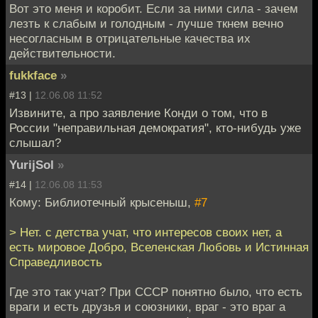
Вот это меня и коробит. Если за ними сила - зачем
лезть к слабым и голодным - лучше ткнем вечно
несогласным в отрицательные качества их
действительности.
fukkface
»
#13 |
12.06.08 11:52
Извините, а про заявление Конди о том, что в
России "неправильная демократия", кто-нибудь уже
слышал?
YurijSol
»
#14 |
12.06.08 11:53
Кому: Библиотечный крысеныш,
#7
> Нет. с детства учат, что интересов своих нет, а
есть мировое Добро, Вселенская Любовь и Истинная
Справедливость
Где это так учат? При СССР понятно было, что есть
враги и есть друзья и союзники, враг - это враг а