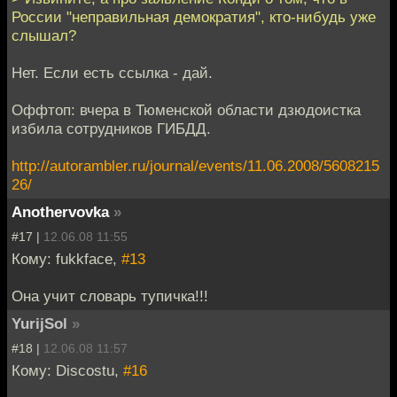
России "неправильная демократия", кто-нибудь уже
слышал?
Нет. Если есть ссылка - дай.
Оффтоп: вчера в Тюменской области дзюдоистка
избила сотрудников ГИБДД.
http://autorambler.ru/journal/events/11.06.2008/5608215
26/
Anothervovka
»
#17 |
12.06.08 11:55
Кому: fukkface,
#13
Она учит словарь тупичка!!!
YurijSol
»
#18 |
12.06.08 11:57
Кому: Discostu,
#16