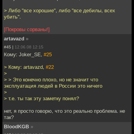
> Либо "все хорошие", либо "все дебилы, всех
убить".
[Покровы сорваны!]
artavazd
»
#45 |
12.06.08 12:15
Кому: Joker_SE,
#25
> Кому: artavazd,
#22
>
> > Это конечно плохо, но не значит что
эксплуатация людей в России это ничего
>
> т.е. ты так эту заметку понял?
нет, я просто говорю, что это реально проблема. не
так?
BloodKGB
»