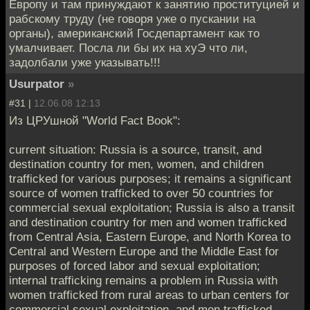
Европу и там принуждают к занятию проституцией и
рабскому труду (не говоря уже о пускании на
органы), американский Госдепартамент как то
умалчивает. Посла ли бы их на хуЭ что ли,
задолбали уже указывать!!!
Usurpator
»
#31 |
12.06.08 12:13
Из ЦРУшной "World Fact Book":
current situation: Russia is a source, transit, and
destination country for men, women, and children
trafficked for various purposes; it remains a significant
source of women trafficked to over 50 countries for
commercial sexual exploitation; Russia is also a transit
and destination country for men and women trafficked
from Central Asia, Eastern Europe, and North Korea to
Central and Western Europe and the Middle East for
purposes of forced labor and sexual exploitation;
internal trafficking remains a problem in Russia with
women trafficked from rural areas to urban centers for
commercial sexual exploitation, and men trafficked