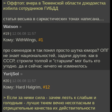
> Оффтоп: вчера в Тюменской области дзюдоистка
избила сотрудников ГИБДД
статья весьма в саркастических тонах написана....
Watson
»
#19 |
12.06.08 11:57
Кому: WithWings,
#1
про скинхедов я так понял просто шутка юмора? ОПГ
не знает национальностей, задачи другие. как в
СССР, строили толпой и "старшим" мог быть кто
угодно. да и сейчас ничего не изменилось
YurijSol
»
#20 |
12.06.08 11:57
Кому: Hard Halgrim,
#12
> Если за ними сила - зачем лезть к слабым и
голодным - лучше ткнем вечно несогласным в
отрицательные качества их действительности