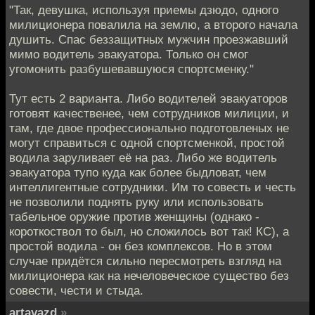
"Так, девушка, используя приемы дзюдо, одного
милиционера повалила на землю, а второго начала
душить. Спас беззащитных мужчин проезжавший
мимо водитель эвакуатора. Только он смог
угомонить разбушевавшуюся спортсменку."
Тут есть 2 варианта. Либо водителей эвакуаторов
готовят качественее, чем сотрудников милиции, и
там, где двое профессионально подготовленых не
могут справиться с одной спортсменкой, простой
водила заруливает её на раз. Либо же водитель
эвакуатора тупо куда как более быдловат, чем
интеллигентные сотрудники. Им то совесть и честь
не позволили поднять руку или использовать
табельное оружие против женщины (однако -
короткоствол то был, но сложилось вот так! КС), а
простой водила - он без комплексов. Но в этом
случае придётся сильно пересмотреть взгляд на
милиционера как на нечеловеческое существо без
совести, чести и стыда.
artavazd
»