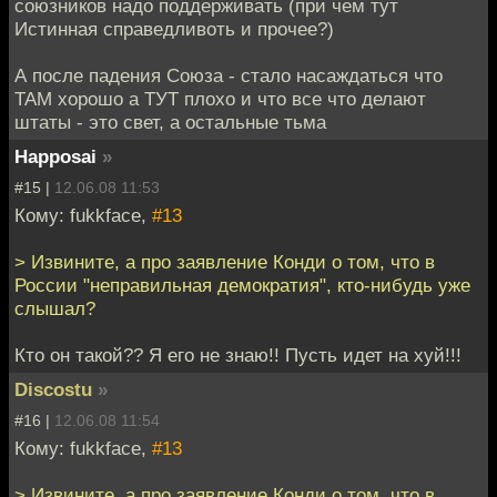
союзников надо поддерживать (при чем тут
Истинная справедливоть и прочее?)
А после падения Союза - стало насаждаться что
ТАМ хорошо а ТУТ плохо и что все что делают
штаты - это свет, а остальные тьма
Happosai
»
#15 |
12.06.08 11:53
Кому: fukkface,
#13
> Извините, а про заявление Конди о том, что в
России "неправильная демократия", кто-нибудь уже
слышал?
Кто он такой?? Я его не знаю!! Пусть идет на хуй!!!
Discostu
»
#16 |
12.06.08 11:54
Кому: fukkface,
#13
> Извините, а про заявление Конди о том, что в