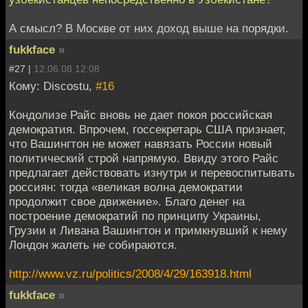
А смысл? В Москве от них доход выше на порядки.
fukkface
»
#27 |
12.06.08 12:08
Кому: Discostu,
#16
Кондолизе Райс вновь не дает покоя российская
демократия. Впрочем, госсекретарь США признает,
что Вашингтон не может навязать России новый
политический строй напрямую. Ввиду этого Райс
предлагает действовать изнутри и перевоспитывать
россиян: тогда «великая волна демократии
продолжит свое движение». Благо денег на
построение демократий по принципу Украины,
Грузии и Ливана Вашингтон и примкнувший к нему
Лондон жалеть не собираются.
http://www.vz.ru/politics/2008/4/29/163918.html
fukkface
»