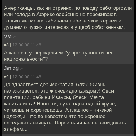
Американцы, как ни странно, по поводу работорговли
или голода в Африке особенно не переживают,
только мы мозги забиваем себе всякой херней и
думаем о чужих интересах в ущерб собственным.
VM
»
#8 |
12.06.08 11:48
А как же с утверждением "у преступности нет
национальности"?
Jetlag
»
#9 |
12.06.08 11:48
Да здраствует дерьмократия, бл%! Жизнь
налаживается, это ж очевидно каждому! Свои
плантации, рабыни Изауры, блеск! Мечта
капиталиста! Новости, сука, одна одной круче,
читаешь и охреневаешь. А главное - никакой
надежды, что по новостям что то хорошее
передавать начнуть. Порой начинаешь завидовать
эльфам...